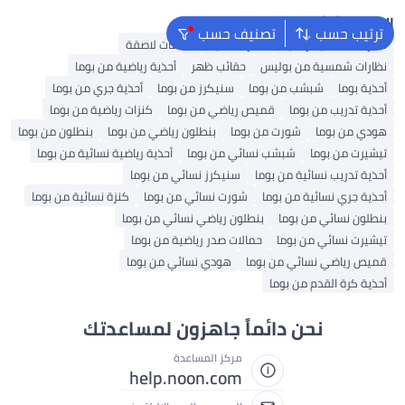
البحث الشائع
ترتيب حسب
تصنيف حسب
نظارات شمسية رجالية
نظارات ذكية
عدسات لاصقة
نظارات شمسية من بوليس
حقائب ظهر
أحذية رياضية من بوما
أحذية بوما
شبشب من بوما
سنيكرز من بوما
أحذية جري من بوما
أحذية تدريب من بوما
قميص رياضي من بوما
كنزات رياضية من بوما
هودي من بوما
شورت من بوما
بنطلون رياضي من بوما
بنطلون من بوما
تيشيرت من بوما
شبشب نسائي من بوما
أحذية رياضية نسائية من بوما
أحذية تدريب نسائية من بوما
سنيكرز نسائي من بوما
أحذية جري نسائية من بوما
شورت نسائي من بوما
كنزة نسائية من بوما
بنطلون نسائي من بوما
بنطلون رياضي نسائي من بوما
تيشيرت نسائي من بوما
حمالات صدر رياضية من بوما
قميص رياضي نسائي من بوما
هودي نسائي من بوما
أحذية كرة القدم من بوما
نحن دائماً جاهزون لمساعدتك
مركز المساعدة
help.noon.com