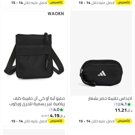
#4 في شنط كروسبودي
احصل عليه خلال
14 - 15
احصل عليه خلال
14 - 15
اغسطس
اغسطس
اديداس حقيبة خصر بشعار
دبليو أيه أو كي أن حقيبة كتف
رياضية غير رسمية للجري وركوب
4.1
18
الدراجات، مناسبة للرجال والنساء،
11.21
4.0
1
د.ك‏
مصنوعة من النايلون، تحتوي على
4.19
4.41
د.ك‏
جيب للهاتف المحمول، حقيبة أنيقة
احصل عليه خلال
14 - 15
احصل عليه خلال
14 - 15
وعملية للأنشطة الخارجية والرياضية،
اغسطس
اغسطس
مناسبة للعمل والدراسة والتسوق