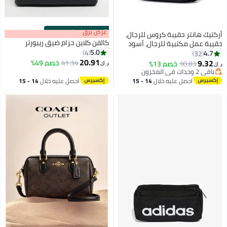
s
00
:
m
عرض برق
00
·
باقي 100%
أركتيك هانتر حقيبة كروس للرجال،
كالفن كلاين حزام ضيق ريبورتر
حقيبة عمل مكتبية للرجال، أسود
5.0
4
4.7
32
20.91
9.32
41.34
خصم 49%
باقي 2 وحدات في المخزون
10.83
خصم 13%
د.ك‏
د.ك‏
تم بيع +40 مؤخرًا
باقي 2 وحدات في المخزون
احصل عليه خلال
14 - 15
احصل عليه خلال
14 - 15
اغسطس
اغسطس