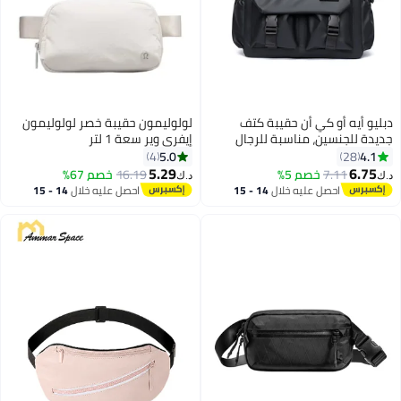
دبليو أيه أو كي أن حقيبة كتف
لولوليمون حقيبة خصر لولوليمون
جديدة للجنسين، مناسبة للرجال
إيفري وير سعة 1 لتر
والنساء من مختلف الأعمار،
5.0
4.1
4
28
مصنوعة من قماش أكسفورد عالي
5.29
6.75
7.11
خصم 5%
16.19
خصم 67%
د.ك‏
د.ك‏
6
12
الجودة، ذات سعة كبيرة، تصميم
احصل عليه خلال
14 - 15
احصل عليه خلال
14 - 15
بسيط وعصري، مثالية للعمل
اغسطس
اغسطس
والتسوق والسفر، لون أسود.