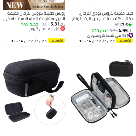
جيب حقيبة كروس بودي للرجال،
رويس حقيبة كروس للرجال خفيفة
حقائب كتف، حقائب يد رجالية عتيقة،
الوزن ومقاومة للماء للاستخدام في
5.31
حقيبة جلدية بولي يوريثين كبيرة
10.61
خصم 49%
الهواء الطلق مثالية للمناسبات غير
3.6
61
د.ك‏
أقل سعر في 7 يوم
السعة للرجال، حقائب رسول، حقيبة
الرسمية والتنقل بأسلوب عمل أنيق
4.95
#31 في شنط كروسبودي
6.21
خصم 20%
د.ك‏
أقل سعر في 7 يوم
حمل، محفظة، أسود
أقل سعر في 7 يوم
#31 في شنط كروسبودي
احصل عليه خلال
14 - 15
احصل عليه خلال
14 - 15
اغسطس
اغسطس