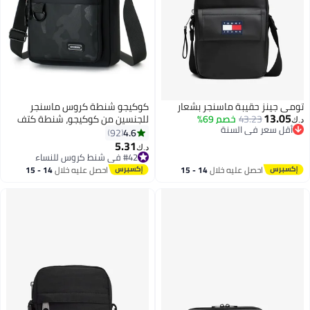
تومي جينز حقيبة ماسنجر بشعار
كوكيجو شنطة كروس ماسنجر
13.05
43.23
خصم 69%
للجنسين من كوكيجو، شنطة كتف
د.ك‏
أقل سعر في السنة
وشنطة سفر، شنطة سفر للعمل
4.6
92
أقل سعر في السنة
والمكتب والمدرسة، شنط ساتشيل
5.31
د.ك‏
صغيرة للحمل
#42 في شنط كروس للنساء
#42 في شنط كروس للنساء
احصل عليه خلال
14 - 15
احصل عليه خلال
14 - 15
اغسطس
اغسطس