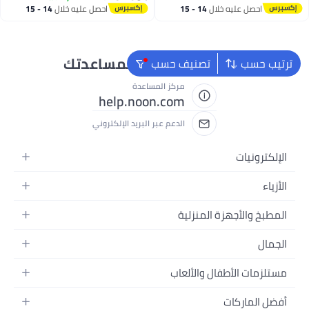
2
للهاتف مزودة بفتحة لسماعات
احصل عليه خلال
14 - 15
احصل عليه خلال
14 - 15
اغسطس
اغسطس
الأذن، بحزام قابل للتعديل (65-140
سم) مناسبة للركض، الصالة
الرياضية، المشي والسفر - لون
رمادي
نحن دائماً جاهزون لمساعدتك
ترتيب حسب
تصنيف حسب
مركز المساعدة
help.noon.com
الدعم عبر البريد الإلكتروني
الإلكترونيات
الجوالات
الأزياء
التابلت
أزياء نسائية
المطبخ والأجهزة المنزلية
اللابتوبات
أزياء رجالية
الحمام
الأجهزة المنزلية
الجمال
أزياء البنات
ديكور البيت
الكاميرات
العطور
أزياء الأولاد
مستلزمات الأطفال والألعاب
المطبخ والسفرة
التلفزيونات
المكياج
الساعات
الحفاضات
أدوات وتحسين المنزل
السماعات
أفضل الماركات
العناية بالشعر