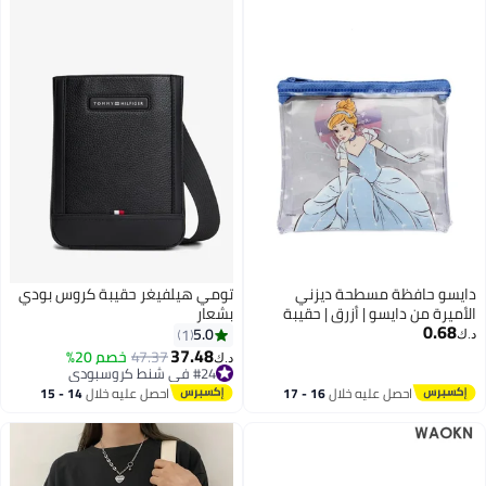
والسفر، تصميم للجنسين، لون أسود.
دايسو حافظة مسطحة ديزني
تومي هيلفيغر حقيبة كروس بودي
الأميرة من دايسو | أزرق | حقيبة
بشعار
0.68
بسحاب لتخزين القرطاسية
5.0
1
د.ك‏
والإكسسوارات
37.48
47.37
خصم 20%
د.ك‏
#24 في شنط كروسبودي
#24 في شنط كروسبودي
احصل عليه خلال
16 - 17
احصل عليه خلال
14 - 15
اغسطس
اغسطس