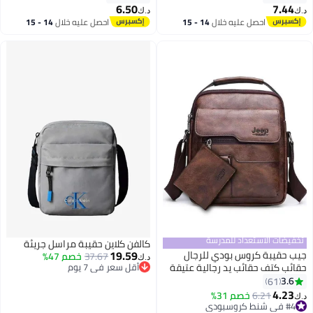
6.50
7.44
د.ك‏
د.ك‏
احصل عليه خلال
14 - 15
احصل عليه خلال
14 - 15
2
اغسطس
اغسطس
تخفيضات الاستعداد للمدرسة
كالفن كلاين حقيبة مراسل جريئة
19.59
جيب حقيبة كروس بودي للرجال
37.67
خصم 47%
د.ك‏
حقائب كتف حقائب يد رجالية عتيقة
أقل سعر في 7 يوم
أقل سعر في 7 يوم
حقيبة جلدية بولي يوريثين بسعة
3.6
61
2
كبيرة للرجال حقائب رسول حقيبة
4.23
#4 في شنط كروسبودي
6.21
خصم 31%
د.ك‏
حمل محفظة، بني
أقل سعر في 30 يوم