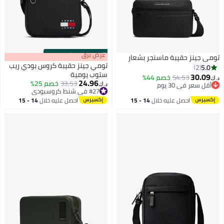
s
00
:
m
عرض برق
00
·
باقي 100%
تومي جينز حقيبة ماسنجر بشعار
تومي جينز حقيبة كروس بودي ريب
5.0
2
ستوب يومية
30.09
54.53
خصم 44%
د.ك‏
24.96
33.53
خصم 25%
أقل سعر في 30 يوم
د.ك‏
#27 في شنط كروسبودي
أقل سعر في 30 يوم
#27 في شنط كروسبودي
احصل عليه خلال
14 - 15
احصل عليه خلال
14 - 15
اغسطس
اغسطس