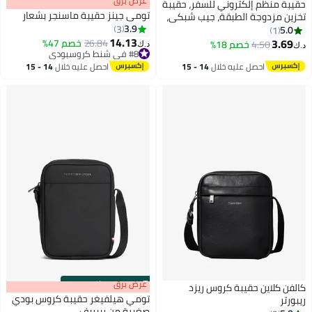
s
00
:
m
عرض برق
00
·
باقي 100%
حقيبة منظم إلكتروني للسفر، حقيبة
تومي جينز حقيبة ماسنجر بشعار
تخزين مزدوجة الطبقة، جيب شبكي،
3.9
منظم سفر مقاوم للماء
3
5.0
1
14.13
3.69
26.84
خصم 47%
4.50
خصم 18%
د.ك‏
د.ك‏
3
#8 في شنط كروسبودي
#8 في شنط كروسبودي
احصل عليه خلال
14 - 15
احصل عليه خلال
14 - 15
اغسطس
اغسطس
s
00
:
m
عرض برق
00
·
باقي 100%
كالفن كلاين حقيبة كروس ريزد
تومي هيلفيغر حقيبة كروس بودي
ريبورتر
صغيرة من ريبريف