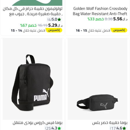
Golden Wolf Fashion Crossbody
لولوليمون حقيبة حزام في كل مكان
Bag Water Resistant Anti-Theft
، حقيبة صغيرة مريحة ، جيوب مع
5.56
8.38
خصم 33%
Polyester Chest Bag Business
السحب ، جيوب خارجية سهلة
5.0
4
د.ك‏
Travel for Men Women,
الاستخدام ، جيوب الضروريات
5.29
16.19
خصم 67%
د.ك‏
6
GXB00895, Black
الداخلية لتخزين الأشياء أثناء السفر ،
احصل عليه خلال
15 - 16
احصل عليه خلال
14 - 15
أسود
اغسطس
اغسطس
بوما حقيبة خصر بلس
بوما فيس كروس بودي متنقل
4.3
4.6
25
17