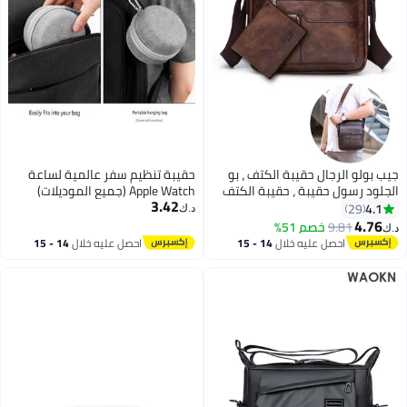
جيب بولو الرجال حقيبة الكتف ، بو
حقيبة تنظيم سفر عالمية لساعة
الجلود رسول حقيبة ، حقيبة الكتف
Apple Watch (جميع الموديلات)
3.42
قابل للتعديل ، مع محفظة قصيرة ،
وسماعات الأذن - هيكل رمادي صلب
4.1
29
د.ك‏
ومناسبة للرجال في العمل اليومي
مدمج مع حلقة تثبيت للتخزين
4.76
9.81
خصم 51%
د.ك‏
5
التسوق والسفر الأعمال ( بني غامق
المحمول
احصل عليه خلال
14 - 15
احصل عليه خلال
14 - 15
)
اغسطس
اغسطس