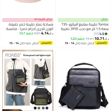
عرض
عرض الميجا 📣
Tomtoc حقيبة سلاينغ أفياتور-T35
مساحة عمار حقيبة خصر خفيفة
سعة 1.5 لتر مع حجب RFID، حقيبة
الوزن للجري (حزام خصر) - مناسبة
4.14
صدر كتف عابرة للرجال والنساء،
9.81
خصم 57%
للرجال والنساء | حقيبة رياضية
4.6
11
د.ك‏
2
3
حقيبة خفيفة مقاومة للماء
مقاومة للماء مزودة بشريط عاكس |
10.71
13.41
خصم 20%
د.ك‏
للاستخدام اليومي والسفر
خصر قابل للتعديل (66-135 سم) |
احصل عليه خلال
14 - 15
احصل عليه خلال
14 - 15
جيبان لحمل الهاتف | مثالية للجري،
اغسطس
اغسطس
الصالة الرياضية، المشي والسفر |
اللون: وردي