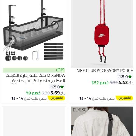
عرض
NIKE CLUB ACCESSORY POUCH
MIXSNOW تحت علبة إدارة الكابلات
5.0
1
المكتب، منظم الكابلات، صندوق
4.43
9.32
خصم 52%
د.ك‏
إدارة الكابلات، منظم الحبل للمكتب،
5.0
1
تحت تخزين المكتب للمكتب المنزل -
5.69
6.30
خصم 9%
د.ك‏
لا حفرة إلى مكتب الكابلات سباق
احصل عليه خلال
14 - 15
احصل عليه خلال
14 - 15
الأسود
اغسطس
اغسطس