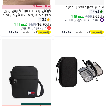
عرض الميجا 📣
اديداس حقيبة الخصر الخطية
كوتش اوت ليت حقيبة كروس بودي
4.8
25
صغيرة كلاسيك من كوتش، من الجلد
5.65
#43 في شنط كروس للنساء
7.06
خصم 19%
د.ك‏
المحبب، بقطع معدنية ذهبية،
3.5
9
أقل سعر في 7 يوم
حقيبة يد وكتف 2 في 1 للاستخدام
16.70
#43 في شنط كروس للنساء
أقل سعر في 30 يوم
28.79
خصم 41%
د.ك‏
اليومي والسفر
بتخلّص بسرعة
أقل سعر في 30 يوم
احصل عليه خلال
14 - 15
احصل عليه خلال
14 - 15
اغسطس
اغسطس