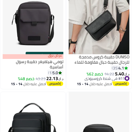
s
00
:
m
عرض برق
00
·
باقي 100%
DUNISO حقيبة كروس مدمجة
تومي هيلفيغر حقيبة رسول
للرجال حقيبة حبال مقاومة للماء
أساسية
متعددة الأغراض حقيبة صدر على
4.1
35
5.0
الجسم حقيبة كتف للسفر والمشي
1
5.40
14.22
خصم 62%
د.ك‏
2
22.13
لمسافات طويلة حقيبة محفظة
#11 في شنط كروسبودي
43.23
خصم 48%
د.ك‏
#11 في شنط كروسبودي
ريترو مع حزام قابل للفصل
احصل عليه خلال
14 - 15
احصل عليه خلال
14 - 15
اغسطس
اغسطس