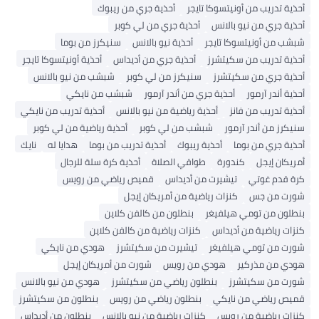
أحذية تدريب من أونيتسوكا تايجر
أحذية جري من ريبوك
أحذية جري من نيو بالانس
أحذية جري من لي كوبر
شبشب من أونيتسوكا تايجر
أحذية نيو بالانس
سنيكرز من بوما
أحذية تدريب من سكيتشرز
أحذية جري من أديداس
أحذية أونيتسوكا تايجر
أحذية جري من سكيتشرز
سنيكرز من لي كوبر
شبشب من نيو بالانس
أحذية أندر آرمور
أحذية جري من أندر آرمور
شبشب من نايكي
أحذية تدريب من فانز
أحذية رياضية من نيو بالانس
أحذية تدريب من نايكي
سنيكرز من أندر آرمور
شبشب من لي كوبر
أحذية رياضية من لي كوبر
أحذية جري من بوما
أحذية ريبوك
أحذية تدريب من بوما
هدايا له
نايك
أمريكان إيجل
كندورة
طواقي الصلاة
أحذية كرة سلة للرجال
كرة قدم غوتي
تيشيرت من أديداس
قميص رياضي من رويس
شورت من جس
كنزات رياضية من أمريكان إيجل
بنطلون من تومي هيلفيغر
بنطلون من كالفن كلاين
كنزات رياضية من أديداس
كنزات رياضية من كالفن كلاين
شورت من تومي هيلفيغر
تيشيرت من سكيتشرز
هودي من نايكي
هودي من مذركير
هودي من رويس
شورت من أمريكان إيجل
شورت من سكيتشرز
بنطلون رياضي من سكيتشرز
هودي من نيو بالانس
قميص رياضي من نايكي
بنطلون رياضي من رويس
بنطلون من سكيتشرز
كنزات رياضية من رويس
كنزات رياضية من نيو بالانس
بنطلون من أديداس