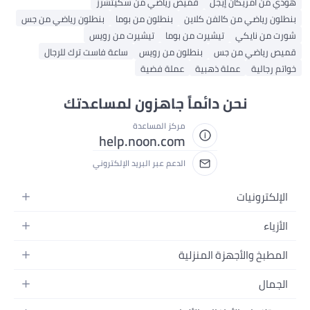
هودي من أمريكان إيجل
قميص رياضي من سكيتشرز
بنطلون رياضي من كالفن كلاين
بنطلون من بوما
بنطلون رياضي من جس
شورت من نايكي
تيشيرت من بوما
تيشيرت من رويس
قميص رياضي من جس
بنطلون من رويس
ساعة فاست ترك للرجال
خواتم رجالية
عملة ذهبية
عملة فضية
نحن دائماً جاهزون لمساعدتك
مركز المساعدة
help.noon.com
الدعم عبر البريد الإلكتروني
الإلكترونيات
الجوالات
الأزياء
التابلت
أزياء نسائية
المطبخ والأجهزة المنزلية
اللابتوبات
أزياء رجالية
الحمام
الأجهزة المنزلية
الجمال
أزياء البنات
ديكور البيت
الكاميرات
العطور