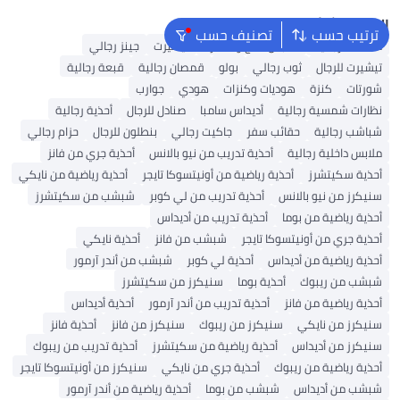
البحث الشائع
ترتيب حسب
تصنيف حسب
محفظة رجالية
ملابس الحج والعمرة
تيشيرت
جينز رجالي
تيشيرت للرجال
ثوب رجالي
بولو
قمصان رجالية
قبعة رجالية
شورتات
كنزة
هوديات وكنزات
هودي
جوارب
نظارات شمسية رجالية
أديداس سامبا
صنادل للرجال
أحذية رجالية
شباشب رجالية
حقائب سفر
جاكيت رجالي
بنطلون للرجال
حزام رجالي
ملابس داخلية رجالية
أحذية تدريب من نيو بالانس
أحذية جري من فانز
أحذية سكيتشرز
أحذية رياضية من أونيتسوكا تايجر
أحذية رياضية من نايكي
سنيكرز من نيو بالانس
أحذية تدريب من لي كوبر
شبشب من سكيتشرز
أحذية رياضية من بوما
أحذية تدريب من أديداس
أحذية جري من أونيتسوكا تايجر
شبشب من فانز
أحذية نايكي
أحذية رياضية من أديداس
أحذية لي كوبر
شبشب من أندر آرمور
شبشب من ريبوك
أحذية بوما
سنيكرز من سكيتشرز
أحذية رياضية من فانز
أحذية تدريب من أندر آرمور
أحذية أديداس
سنيكرز من نايكي
سنيكرز من ريبوك
سنيكرز من فانز
أحذية فانز
سنيكرز من أديداس
أحذية رياضية من سكيتشرز
أحذية تدريب من ريبوك
أحذية رياضية من ريبوك
أحذية جري من نايكي
سنيكرز من أونيتسوكا تايجر
شبشب من أديداس
شبشب من بوما
أحذية رياضية من أندر آرمور