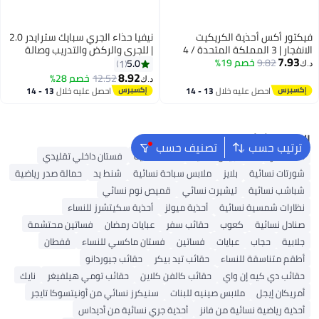
فيكتور أكس أحذية الكريكيت
نيفيا حذاء الجري سبايك سترايدر 2.0
الانفجار | 3 المملكة المتحدة / 4
| للجري والركض والتدريب وصالة
7.93
9.82
خصم 19%
الولايات المتحدة / 37 الاتحاد
الألعاب الرياضية | شبكة مسامية |
5.0
1
د.ك‏
الأوروبي | للرجال والأولاد | المادة:
مريح | وسادة | خفيفة الوزن
8.92
12.52
خصم 28%
د.ك‏
2
جلد صناعي | زيادة حمل التدريب
احصل عليه خلال
13 - 14
احصل عليه خلال
13 - 14
الخاص بك | أقصى قدر من الأداء
اغسطس
اغسطس
البحث الشائع
ترتيب حسب
تصنيف حسب
شنط ألدو
شنط جيس نسائية
شنط نسائية
فستان داخلي تقليدي
شورتات نسائية
بلايز
ملابس سباحة نسائية
شنط يد
حمالة صدر رياضية
شباشب نسائية
تيشيرت نسائي
قميص نوم نسائي
نظارات شمسية نسائية
أحذية ميولز
أحذية سكيتشرز للنساء
صنادل نسائية
كعوب
حقائب سفر
عبايات رمضان
فساتين محتشمة
جلابية
حجاب
عبايات
فساتين
فستان ماكسي للنساء
قفطان
أطقم متناسقة للنساء
حقائب تيد بيكر
حقائب جيوردانو
حقائب دي كيه إن واي
حقائب كالفن كلاين
حقائب تومي هيلفيغر
نايك
أمريكان إيجل
ملابس صينيه للبنات
سنيكرز نسائي من أونيتسوكا تايجر
أحذية رياضية نسائية من فانز
أحذية جري نسائية من أديداس