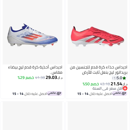
داس حذاء كرة قدم للجنسين من
اديداس أحذية كرة قدم ليج بيضاء
داتور ليج بنعل ثابت للأرض
مقاس .
29.03
لبةمتعددة الأغراض
41.38
خصم 29%
5.0
1
د.ك‏
21.54
43.18
خصم 50%
أقل سعر في السنة
أقل سعر في السنة
احصل عليه خلال
14 - 15
احصل عليه خلال
14 - 15
اغسطس
اغسطس