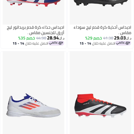
اديداس أحذية كرة قدم ليج سوداء
اديداس حذاء كرة قدم بريداتور ليج
س .
أزرق للجنسين مقاس .
28.94
29.03
41.38
خصم 29%
44.98
خصم 35%
د.ك‏
احصل عليه خلال
14 - 15
احصل عليه خلال
14 - 15
اغسطس
اغسطس