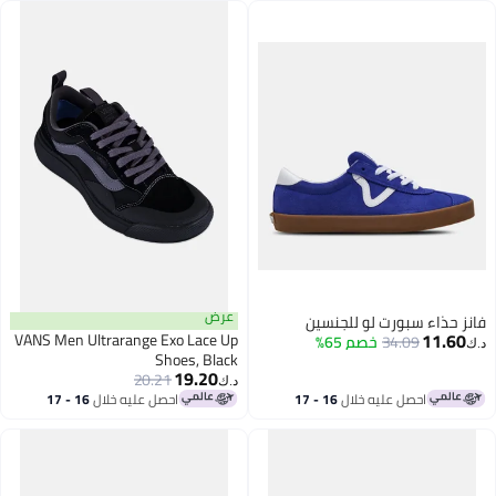
عرض
فانز حذاء سبورت لو للجنسين
11.60
VANS Men Ultrarange Exo Lace Up
34.09
خصم 65%
د.ك‏
Shoes, Black
19.20
20.21
د.ك‏
احصل عليه خلال
16 - 17
احصل عليه خلال
16 - 17
اغسطس
اغسطس