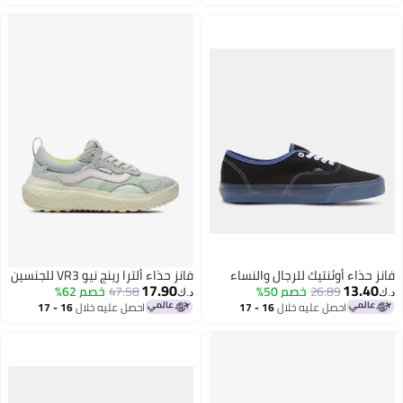
اغسطس
اغسطس
فانز حذاء أوثنتيك للرجال والنساء
فانز حذاء ألترا رينج نيو VR3 للجنسين
17.90
13.40
26.89
خصم 50%
47.58
خصم 62%
د.ك‏
د.ك‏
احصل عليه خلال
16 - 17
احصل عليه خلال
16 - 17
اغسطس
اغسطس