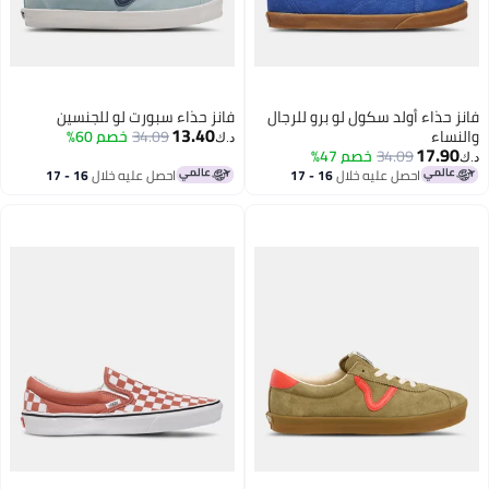
فانز حذاء أولد سكول لو برو للرجال
فانز حذاء سبورت لو للجنسين
13.40
والنساء
34.09
خصم 60%
د.ك‏
17.90
34.09
خصم 47%
د.ك‏
احصل عليه خلال
16 - 17
احصل عليه خلال
16 - 17
اغسطس
اغسطس