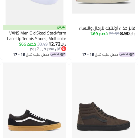
عرض
فانز حذاء أوثنتيك للرجال والنساء
8.90
VANS Men Old Skool Stackform
29.59
خصم 69%
د.ك‏
Lace Up Tennis Shoes, Multicolor
12.72
38.49
خصم 66%
د.ك‏
أقل سعر في 7 يوم
أقل سعر في 7 يوم
احصل عليه خلال
16 - 17
احصل عليه خلال
16 - 17
اغسطس
اغسطس