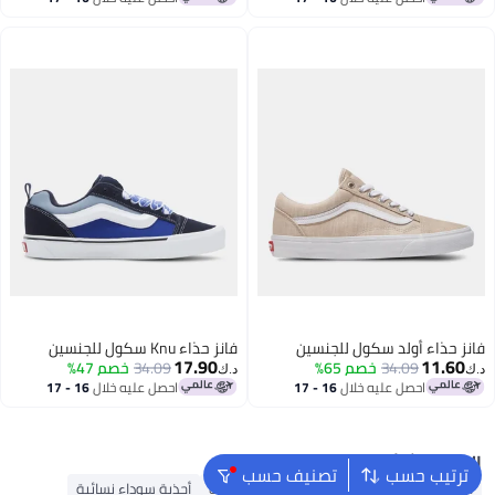
اغسطس
اغسطس
فانز حذاء أولد سكول للجنسين
فانز حذاء Knu سكول للجنسين
17.90
11.60
34.09
خصم 65%
34.09
خصم 47%
د.ك‏
د.ك‏
احصل عليه خلال
16 - 17
احصل عليه خلال
16 - 17
اغسطس
اغسطس
البحث الشائع
ترتيب حسب
تصنيف حسب
أديداس سامبا
شباشب رجالية
بيركنستوك
أحذية سوداء نسائية