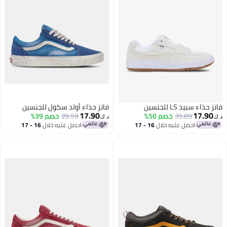
فانز حذاء سبيد LS للجنسين
فانز حذاء أولد سكول للجنسين
17.90
17.90
35.89
خصم 50%
29.59
خصم 39%
د.ك‏
د.ك‏
احصل عليه خلال
16 - 17
احصل عليه خلال
16 - 17
اغسطس
اغسطس