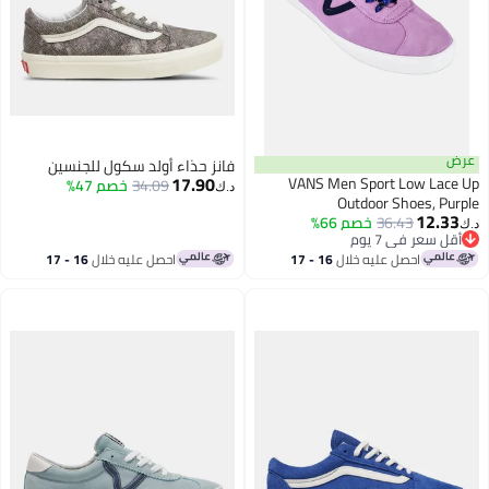
عرض
فانز حذاء أولد سكول للجنسين
17.90
VANS Men Sport Low Lace Up
34.09
خصم 47%
د.ك‏
Outdoor Shoes, Purple
12.33
36.43
خصم 66%
د.ك‏
أقل سعر في 7 يوم
أقل سعر في 7 يوم
احصل عليه خلال
16 - 17
احصل عليه خلال
16 - 17
اغسطس
اغسطس