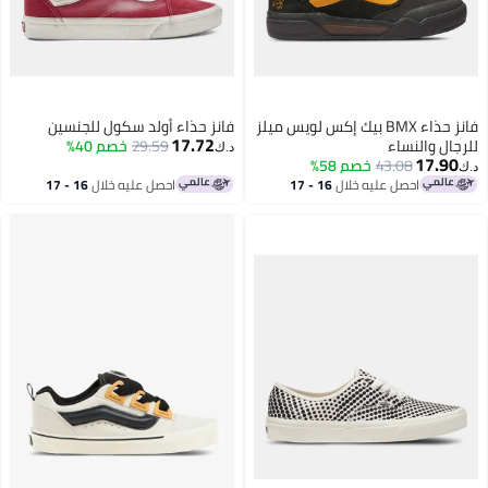
فانز حذاء BMX بيك إكس لويس ميلز
فانز حذاء أولد سكول للجنسين
17.72
للرجال والنساء
29.59
خصم 40%
د.ك‏
17.90
43.08
خصم 58%
د.ك‏
احصل عليه خلال
16 - 17
احصل عليه خلال
16 - 17
اغسطس
اغسطس