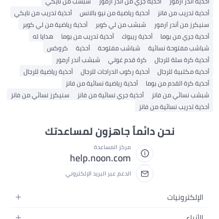
أحذية أندر آرمور
أحذية جري من أندر آرمور
شبشب من نايكي
أحذية تدريب من فانز
أحذية رياضية من نيو بالانس
أحذية تدريب من نايكي
سنيكرز من أندر آرمور
شبشب من لي كوبر
أحذية رياضية من لي كوبر
أحذية جري من بوما
أحذية ريبوك
أحذية تدريب من بوما
هدايا له
شباشب مفتوحة نسائية
شباشب مفتوحة
أحذية
كروكس
أحذية كرة سلة للرجال
كرة قدم غوتي
شبشب أندر آرمور
أحذية مكتبية للرجال
أحذية ركوب الدراجات للرجال
أحذية رياضية للرجال
أحذية كرة القدم من بوما
أحذية رياضية نسائية من فانز
شبشب نسائي من فانز
أحذية جري نسائية من فانز
سنيكرز نسائي من فانز
أحذية تدريب نسائية من فانز
نحن دائماً جاهزون لمساعدتك
مركز المساعدة
help.noon.com
الدعم عبر البريد الإلكتروني
الإلكترونيات
الجوالات
الأزياء