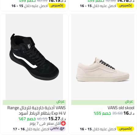
32.86
خصم 55%
40.39
خصم 59%
د.ك‏
د.ك‏
احصل عليه خلال
15 - 16
احصل عليه خلال
15 - 16
اغسطس
اغسطس
عرض
عرض
VANS old skool
VANS أحذية خارجية للرجال Range
16
35.68
خصم 55%
Exp Hi V بنظام الرباط، أسود
د.ك‏
15.27
46.59
خصم 67%
د.ك‏
أقل سعر في 7 يوم
أقل سعر في 7 يوم
احصل عليه خلال
15 - 16
احصل عليه خلال
16 - 17
اغسطس
اغسطس