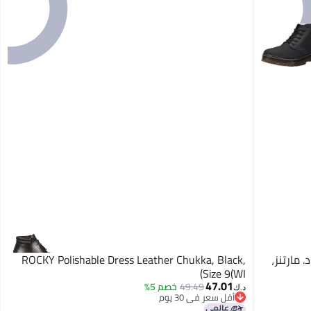
د. مارتنز،
ROCKY Polishable Dress Leather Chukka, Black,
Size 9(WI)
47.01
49.49
خصم 5%
د.ك‏
أقل سعر في 30 يوم
أقل سعر في 30 يوم