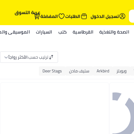
عربة التسوق
تسجيل الدخول
الطلبات
المفضلة
الصحة والتغذية
القرطاسية
كتب
السيارات
الموسيقى والمي
ترتيب حسب
:
الأكثر رواجاً
ويوبلز
Arkbird
ستيف مادن
Deer Stags