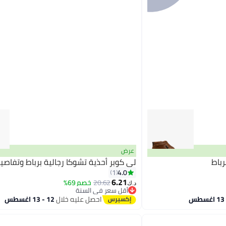
عرض
رباط
لي كوبر أحذية تشوكا رجالية برباط وتفاصي
4.0
1
6.21
20.62
خصم 69%
د.ك‏
أقل سعر في السنة
أقل سعر في السنة
احصل عليه خلال
12 - 13 اغسطس