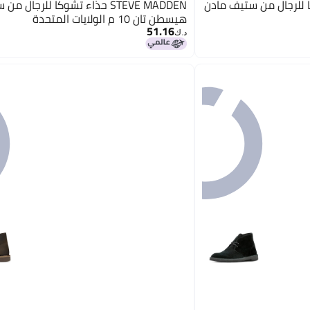
اء تشوكا للرجال من ستيف مادن
STEVE MADDEN حذاء تشوكا للرجال
هيسطن تان 10 م الولايات المتحدة
51.16
د.ك‏