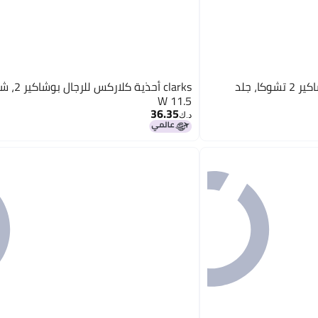
clarks حذاء كلارك للرجال بوشاكير 2 تشوكا، جلد
clarks أحذية
11.5 W
36.35
د.ك‏