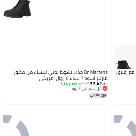
ال مع إغلاق
Dr Martens حذاء تشوكا بوني للنساء من دكتور
مارتنز أسود 7 نساء 6 رجال أمريكي
37.42
43.55
خصم 14%
د.ك‏
أقل سعر في 7 يوم
أقل سعر في 7 يوم