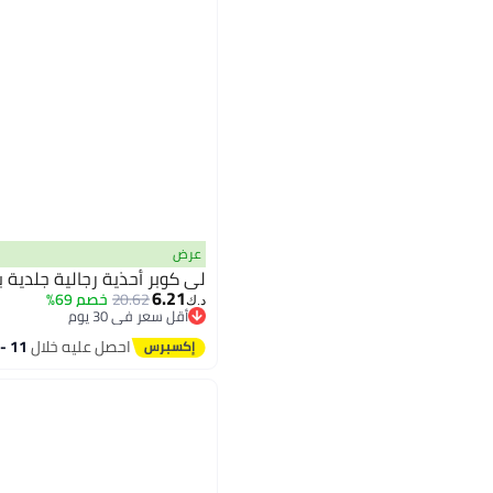
عرض
لي كوبر أحذية رجالية جلدية 
6.21
20.62
خصم 69%
د.ك‏
أقل سعر في 30 يوم
أقل سعر في 30 يوم
احصل عليه خلال
11 - 12 اغسطس