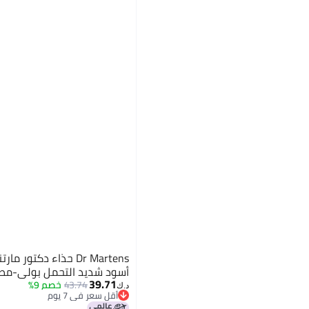
Dr Martens حذاء دكتو
أسود شديد التحمل بولي-مطاطي 12 
39.71
43.74
خصم 9%
د.ك‏
أقل سعر في 7 يوم
أقل سعر في 7 يوم