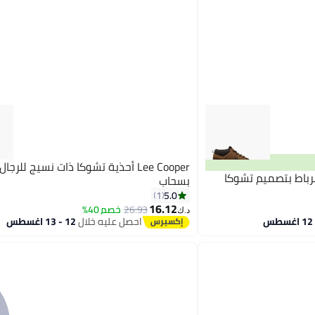
Lee Cooper أحذية تشوكا ذات نسيج للرج
برباط بتصميم تشوكا
بسحاب
5.0
1
16.12
26.93
خصم 40%
2
د.ك‏
احصل عليه خلال
12 - 13 اغسطس