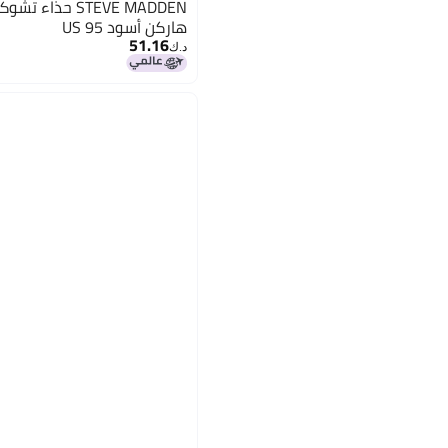
STEVE MADDEN حذ
هاركن أسود 95 US
51.16
د.ك‏