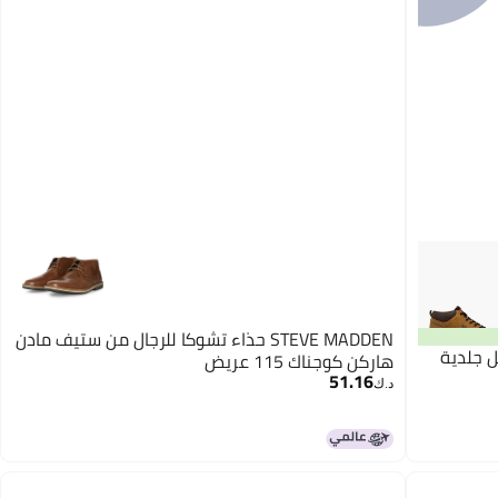
STEVE MADDEN حذاء تشوكا للرجال من ستيف مادن
ل جلدية
هاركن كوجناك 115 عريض
51.16
د.ك‏