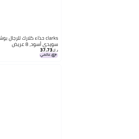
سويدي أسود، 8 عريض
37.73
د.ك‏