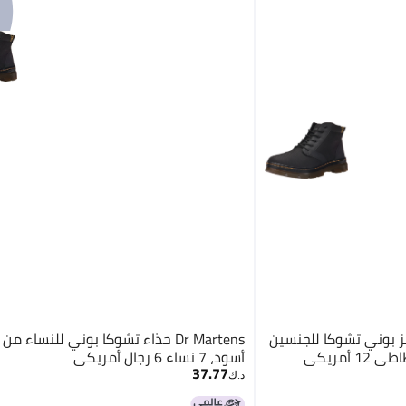
ر مارتنز بوني تشوكا للجنسين
Dr Martens حذاء تشوكا بوني للنساء من 
أمريكي
أسود، 7 نساء 6 رجال أمريكي
37.77
د.ك‏