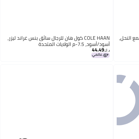
 كلاركس للرجال بوشاكير 2، شمع النحل،
COLE HAAN كول هان للرجال سائق بنس غراند ليزر،
أسود/أسود، 7.5-م الولايات المتحدة
44.49
د.ك‏