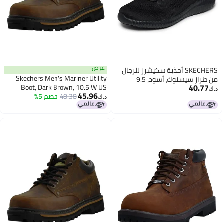
عرض
SKECHERS أحذية سكيشرز للرجال
Skechers Men's Mariner Utility
من طراز سيسنوك، أسود، 9.5
40.77
Boot, Dark Brown, 10.5 W US
د.ك‏
45.96
48.38
خصم 5%
د.ك‏