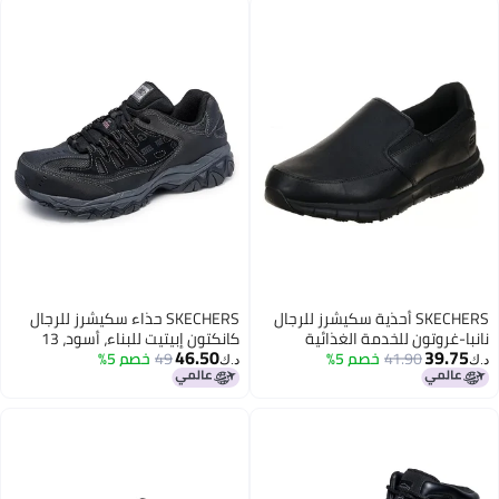
SKECHERS أحذية سكيشرز للرجال
SKECHERS حذاء سكيشرز للرجال
نانبا-غروتون للخدمة الغذائية
كانكتون إبيتيت للبناء، أسود، 13
46.50
39.75
41.90
خصم 5%
49
خصم 5%
د.ك‏
د.ك‏