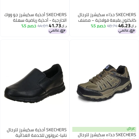
SKECHERS حذاء سكيشرز للرجال
SKECHERS أحذية سكيشرز جو ووك
كانكتون بقبعة فولاذية – مصنف
الخارجية - أحذية رياضية سهلة
41.73
46.23
48.74
خصم 5%
كخطر كهربائي، مع رغوة الذاكرة،
44.01
خصم 5%
الارتداء للمشي في المسارات مع
د.ك‏
د.ك‏
أسود/رمادي، 13
وسادة هوائية من الذاكرة باللون
الأسود
عرض
SKECHERS أحذية سكيشرز للرجال
SKECHERS حذاء سكيشرز للرجال
نانبا-غروتون للخدمة الغذائية