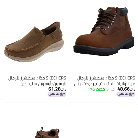
SKECHERS حذاء سكيشرز للرجال
SKECHERS حذاء سكيشرز للرجال
من الولايات المتحدة، فيرديكت، بني
بارسون-أوسوين سليب-إن
61.28
48.66
داكن، 7 EW
51.24
خصم 5%
موكاسين، صحراوي، 14 عريض
د.ك‏
د.ك‏