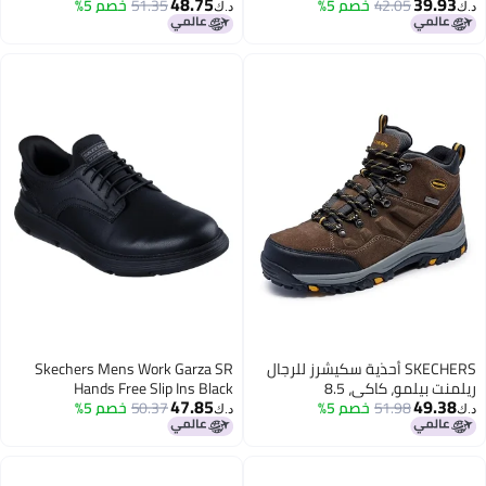
48.75
39.93
10.5 عريض
42.05
خصم 5%
51.35
خصم 5%
فيسون ST الصناعي، NVGY، 13
د.ك‏
د.ك‏
أزرق/رمادي
SKECHERS أحذية سكيشرز للرجال
Skechers Mens Work Garza SR
ريلمنت بيلمو، كاكي، 8.5
Hands Free Slip Ins Black
47.85
49.38
51.98
خصم 5%
50.37
خصم 5%
د.ك‏
د.ك‏