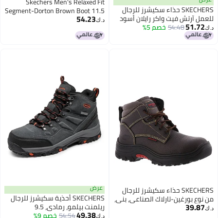
Skechers Men's Relaxed Fit
SKECHERS حذاء سكيشرز للرجال
Segment-Dorton Brown Boot 11.5
54.23
للعمل آرتش فيت واكر رايلان أسود
M US
د.ك‏
51.72
54.48
خصم 5%
د.ك‏
عرض
SKECHERS حذاء سكيشرز للرجال
SKECHERS أحذية سكيشرز للرجال
من نوع بورغين-تارلاك الصناعي، بني،
39.87
ريلمنت بيلمو، رمادي، 9.5
8.5
د.ك‏
49.38
54.54
خصم 9%
د.ك‏