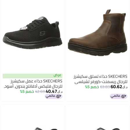
عرض
SKECHERS حذاء تسلق سكيشرز
SKECHERS حذاء عمل سكيشرز
للرجال ريسمنت-كورفر تشيلسي
60.62
للرجال فليكس أدفانتج بندون، أسود،
63.83
خصم 5%
بسحاب جانبي، بني داكن، 11 عريض
د.ك‏
40.47
13
42.69
خصم 5%
أمريكي
د.ك‏