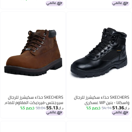
SKECHERS حذاء سكيشرز للرجال
SKECHERS حذاء سكيشرز للرجال
واسكانا - بنين WP عسكري
سيرجنتس-فيرديكت المقاوم للماء،
55.13
51.36
54.14
وتكتيكي، أسود، 10 واسع أمريكي
خصم 5%
بني داكن، 9.5 M US
58.04
خصم 5%
د.ك‏
د.ك‏