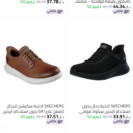
37.78
كانكتون بقبعة فولاذية – مصنف
39.79
خصم 5%
د.ك‏
44.34
46.70
خصم 5%
لمخاطر الكهرباء، مع رغوة الذاكرة،
د.ك‏
لون الحصى/أسود، مقاس 9.5 عريض
SKECHERS أحذية رجال بدون
SKECHERS أحذية سكيشرز للرجال
استخدام اليدين سكواد فوضى
للعمل غارزا SR بدون استخدام اليدين
37.51
33.91
سوداء
35.78
خصم 5%
39.50
خصم 5%
د.ك‏
د.ك‏