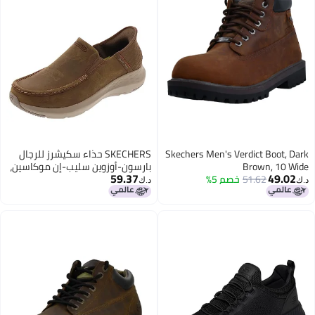
Skechers Men's Verdict Boot, Dark
SKECHERS حذاء سكيشرز للرجال
Brown, 10 Wide
بارسون-أوزوين سليب-إن موكاسين،
59.37
49.02
51.62
خصم 5%
صحراوي، 10.5 عريض
د.ك‏
د.ك‏