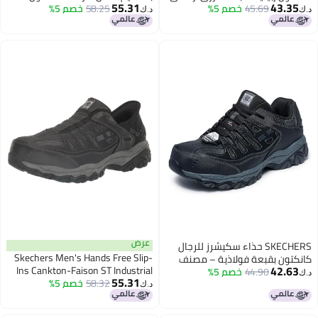
55.31
43.35
45.69
خصم 5%
58.25
خصم 5%
فيسون ST الصناعي، NVGY، 12
د.ك‏
د.ك‏
أزرق/رمادي
عرض
SKECHERS حذاء سكيشرز للرجال
Skechers Men's Hands Free Slip-
كانكتون بقبعة فولاذية – مصنف
42.63
Ins Cankton-Faison ST Industrial
44.90
خصم 5%
لمخاطر الكهرباء، مع رغوة الذاكرة،
د.ك‏
55.31
Shoe, BLK, 10.5
58.32
خصم 5%
أسود/رمادي، 10 عريض
د.ك‏