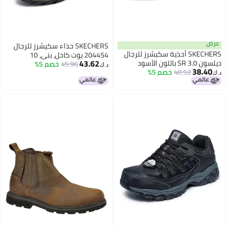
عرض
SKECHERS حذاء سكيشرز للرجال
SKECHERS أحذية سكيشرز للرجال
204454 بوت كاحل، بني، 10
43.62
ديلسون 3.0 SR باللون الأسود
45.96
خصم 5%
د.ك‏
38.40
40.52
خصم 5%
د.ك‏