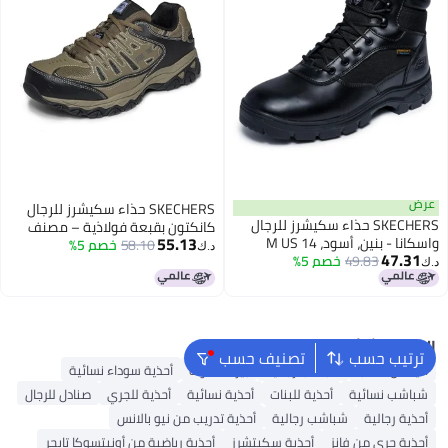
عرض
SKECHERS حذاء سكيشرز للرجال
SKECHERS حذاء سكيشرز للرجال
كانكتون بقبعة فولاذية – مصنف
55.13
واسكانا - بنين، أسود، 14 M US
58.10
خصم 5%
لمخاطر الكهرباء، مع رغوة الذاكرة،
د.ك‏
47.31
49.83
خصم 5%
بيبل/أسود، 12 عريض
د.ك‏
البحث الشائع
ترتيب حسب
تصنيف حسب
أديداس سامبا
شباشب رجالية
بيركنستوك
أحذية سوداء نسائية
شباشب نسائية
أحذية للبنات
أحذية نسائية
أحذية للجري
صنادل للرجال
أحذية رجالية
شباشب رجالية
أحذية تدريب من نيو بالانس
أحذية جري من فانز
أحذية سكيتشرز
أحذية رياضية من أونيتسوكا تايجر