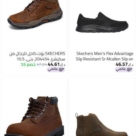
Skechers Men's Flex Advantage
SKECHERS بوت كاحل للرجال من
Slip Resistant Sr Mcallen Slip on
سكيشرز 204454، بني، 10.5
44.61
46.57
Work Shoe, Black, 13 Wide
47.04
خصم 5%
د.ك‏
د.ك‏