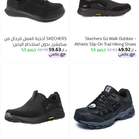
Skechers Go Walk Outdoor -
SKECHERS أحذية العمل للرجال من
Athletic Slip-On Trail Hiking Shoes
سكيشرز، بدون استخدام اليدين:
59.63
49.92
52.62
خصم 5%
with Air Cooled Memory Foam
62.78
خصم 5%
تيليدو - فليتشيت كعب مركب أسود
د.ك‏
د.ك‏
Black