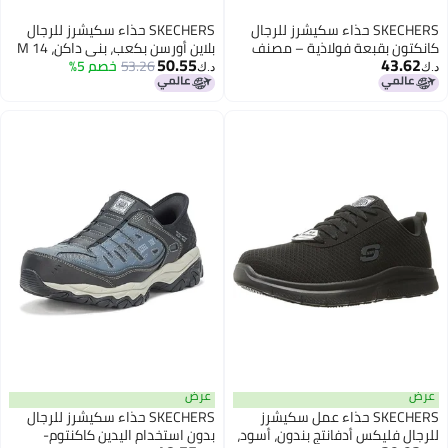
SKECHERS حذاء سكيشرز للرجال
SKECHERS حذاء سكيشرز للرجال
كانكتون بقبعة فولاذية – مصنف
بلاين أورسن بكعب، بني داكن، 14 M
50.55
43.62
كخطر كهربائي، مع رغوة الذاكرة،
US
53.26
خصم 5%
د.ك‏
د.ك‏
أسود/رمادي، 7.5
عرض
عرض
SKECHERS حذاء عمل سكيشرز
SKECHERS حذاء سكيشرز للرجال
للرجال فليكس أدفانتج بندون، أسود،
بدون استخدام اليدين كاكنتوم-