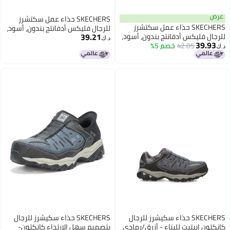
عرض
SKECHERS حذاء عمل سكتشرز
SKECHERS حذاء عمل سكتشرز
للرجال فليكس أدفانتج بندون، أسود،
39.21
للرجال فليكس أدفانتج بندون، أسود،
7
د.ك‏
39.93
11.5
42.05
خصم 5%
د.ك‏
SKECHERS حذاء سكيشرز للرجال
SKECHERS حذاء سكيشرز للرجال
كانكتون إبيتيت للبناء - أزرق/رمادي
بتصميم سهل الارتداء كانكتون-