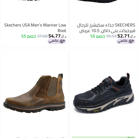
SKECHERS حذاء سكيشرز للرجال
Skechers USA Men's Mariner Low
فيرديكت، بني داكن، 10.5 عريض
Boot
54.77
52.71
55.53
خصم 5%
57.68
خصم 5%
د.ك‏
د.ك‏
عرض