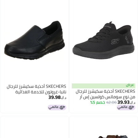
عرض
SKECHERS أحذية سكيشرز للرجال
SKECHERS أحذية سكيشرز للرجال
نانبا-غروتون للخدمة الغذائية
39.98
من نوع سوماتس كولسين إس آر
د.ك‏
39.93
42.06
بدون استخدام اليدين، BBK، 9
خصم 5%
د.ك‏