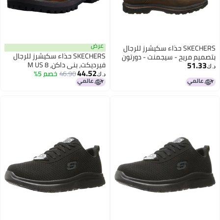
عرض
SKECHERS حذاء سكيشرز للرجال
SKECHERS حذاء سكيشرز للرجال
بتصميم مريح - سيجمنت - دورتون
51.33
فيرديكت، بني داكن، 8 M US
د.ك‏
44.52
46.90
خصم 5%
د.ك‏