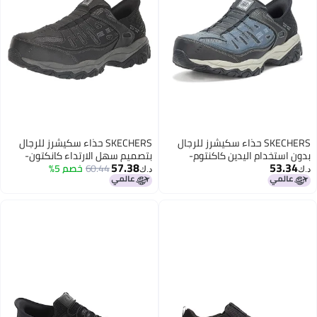
SKECHERS حذاء سكيشرز للرجال
SKECHERS حذاء سكيشرز للرجال
بدون استخدام اليدين كاكنتوم-
بتصميم سهل الارتداء كانكتون-
57.38
53.34
فيسون ST الصناعي، NVGY، 8 أزرق/
فيسون ST الصناعي، أسود، 11.5
60.44
خصم 5%
د.ك‏
د.ك‏
رمادي