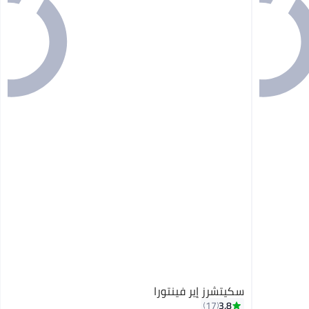
سكيتشرز إير فينتورا
3.8
17