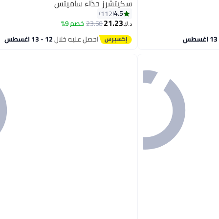
سكيتشرز حذاء ساميتس
4.5
112
21.23
23.50
خصم 9%
د.ك‏
8
احصل عليه خلال
12 - 13 اغسطس