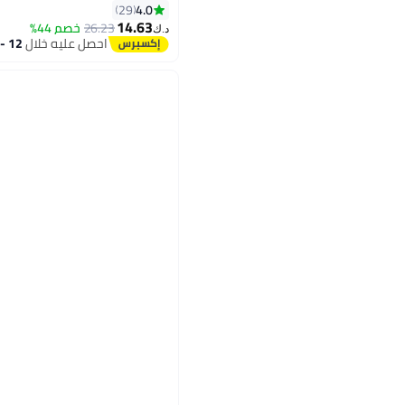
4.0
29
14.63
26.23
خصم 44%
د.ك‏
احصل عليه خلال
12 - 13 اغسطس