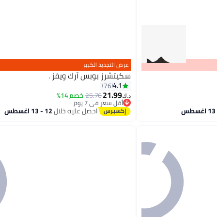
عرض التجديد الكبير
سكيتشرز بوبس آرك ويفز .
4.1
76
21.99
25.76
خصم 14%
د.ك‏
2
أقل سعر في 7 يوم
أقل سعر في 7 يوم
احصل عليه خلال
12 - 13 اغسطس