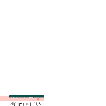
s
00
:
m
00
·
باقي 100%
عرض برق
سكيتشرز سنيكرز تراك