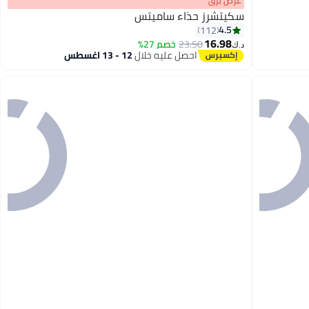
عرض برق
سكيتشرز حذاء ساميتس
4.5
112
16.98
23.50
خصم 27%
د.ك‏
8
احصل عليه خلال
12 - 13 اغسطس