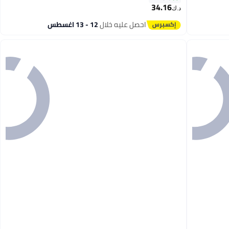
34.16
د.ك‏
احصل عليه خلال
12 - 13 اغسطس