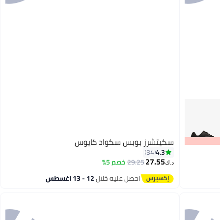
سكيتشرز بوبس سكواد كايوس
4.3
34
27.55
29.25
خصم 5%
د.ك‏
2
احصل عليه خلال
12 - 13 اغسطس