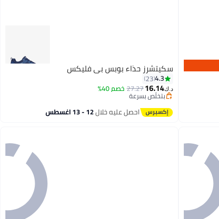
سكيتشرز حذاء بوبس بي فليكس
4.3
23
16.14
27.27
خصم 40%
د.ك‏
بتخلّص بسرعة
4
بتخلّص بسرعة
احصل عليه خلال
12 - 13 اغسطس