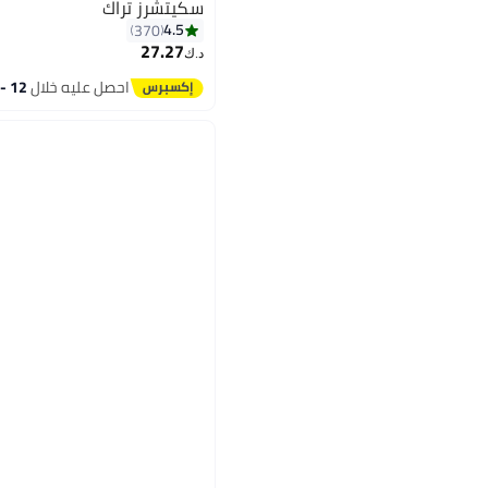
سكيتشرز تراك
4.5
370
27.27
د.ك‏
5
احصل عليه خلال
12 - 13 اغسطس