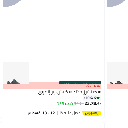
s
00
:
m
00
·
باقي 100%
عرض برق
سكيتشرز حذاء سكايش-إير إنفوي
4.6
10
23.78
36.71
خصم 35%
د.ك‏
احصل عليه خلال
12 - 13 اغسطس