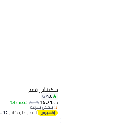
سكيتشرز قمم
4.0
2
15.71
24.25
خصم 35%
د.ك‏
بتخلّص بسرعة
4
بتخلّص بسرعة
احصل عليه خلال
12 - 13 اغسطس