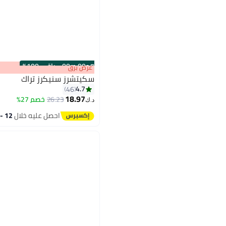
s
00
:
m
00
·
باقي 100%
عرض برق
سكيتشرز سنيكرز تراك
4.7
46
18.97
26.23
خصم 27%
د.ك‏
احصل عليه خلال
12 - 13 اغسطس