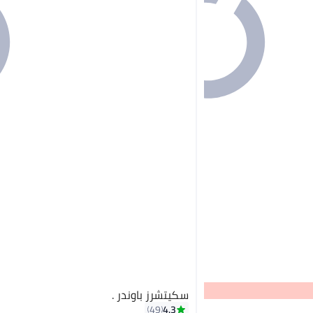
سكيتشرز باوندر .
4.3
49