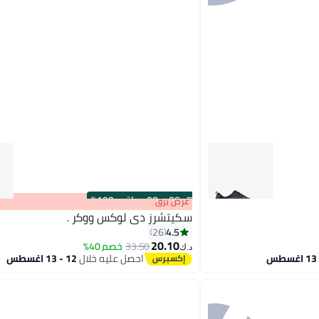
s
00
:
m
00
·
باقي 100%
عرض برق
سكيتشرز دي لوكس ووكر .
4.5
26
20.10
33.50
خصم 40%
د.ك‏
4
احصل عليه خلال
12 - 13 اغسطس