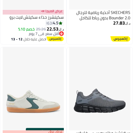
عرض الميجا 📣
SKECHERS أحذية رياضية للرجال
سكيتشرز حذاء سكيتش لايت برو
Bounder 2.0 بدون رباط للكاحل
27.83
4.5
63
د.ك‏
22.53
25.26
خصم 10%
د.ك‏
أقل سعر في 7 يوم
أقل سعر في 7 يوم
احصل عليه خلال
12 - 13
اغسطس
s
00
:
m
عرض برق
00
·
باقي 100%