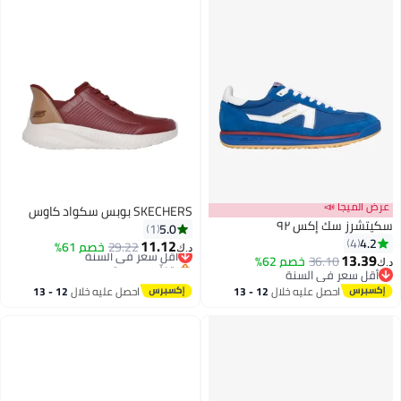
عرض الميجا 📣
SKECHERS بوبس سكواد كاوس
سكيتشرز سك إكس ٩٢
5.0
1
4.2
4
11.12
29.22
أقل سعر في السنة
خصم 61%
د.ك‏
13.39
36.10
خصم 62%
بتخلّص بسرعة
د.ك‏
4
أقل سعر في السنة
أقل سعر في السنة
أقل سعر في السنة
احصل عليه خلال
12 - 13
احصل عليه خلال
12 - 13
اغسطس
اغسطس