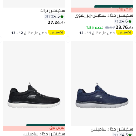
s
00
:
m
عرض برق
00
·
باقي 100%
سكيتشرز تراك
سكيتشرز حذاء سكايش-إير إنفوي
4.5
370
4.6
10
27.24
د.ك‏
23.76
36.67
خصم 35%
د.ك‏
5
احصل عليه خلال
11 - 12
احصل عليه خلال
12 - 13
اغسطس
اغسطس
s
00
:
m
عرض برق
00
·
باقي 100%
سكيتشرز حذاء ساميتس
سكيتشرز حذاء ساميتس
4.5
112