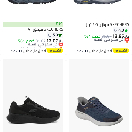
عرض
SKECHERS موازن 5.0 تريل
SKECHERS فيغور AT
4.0
2
5.0
3
13.95
36.67
أقل سعر في السنة
خصم 61%
د.ك‏
12.07
بتخلّص بسرعة
31.67
أقل سعر في السنة
خصم 61%
د.ك‏
أقل سعر في السنة
باقي 1 وحدات في المخزون
أقل سعر في السنة
احصل عليه خلال
11 - 12
احصل عليه خلال
11 - 12
اغسطس
اغسطس