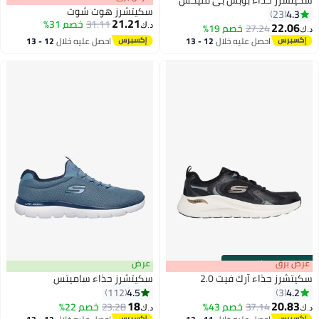
سكيتشرز حذاء بوبس بي فليكس
سكيتشرز هوت شوت
4.3
23
21.21
31.11
خصم 31%
22.06
27.24
خصم 19%
د.ك‏
د.ك‏
احصل عليه خلال
12 - 13
احصل عليه خلال
12 - 13
4
اغسطس
اغسطس
s
00
:
m
عرض برق
00
·
باقي 100%
عرض
سكيتشرز حذاء آرك فيت 2.0
سكيتشرز حذاء ساميتس
4.5
4.2
112
3
18
20.83
37.14
خصم 43%
23.28
خصم 22%
د.ك‏
د.ك‏
8