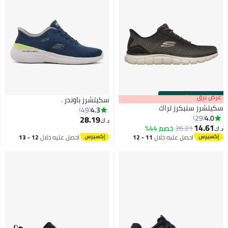
s
00
:
m
عرض برق
00
·
باقي 100%
سكيتشرز باوندر .
سكيتشرز سنيكرز تراك
4.3
49
4.0
29
28.19
د.ك‏
14.61
26.21
خصم 44%
د.ك‏
احصل عليه خلال
11 - 12
احصل عليه خلال
12 - 13
اغسطس
اغسطس