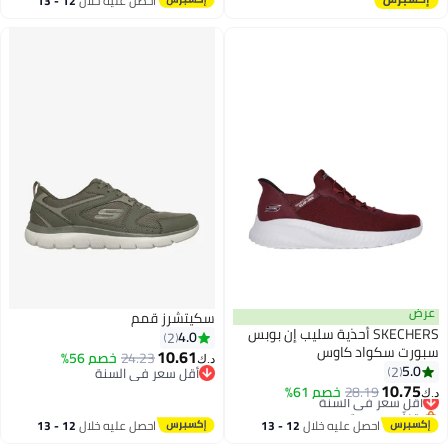
احصل عليه خلال
12 - 13
اغسطس
عرض
سكيتشرز قمم
SKECHERS أحذية سليب إن بوبس
4.0
2
سبورت سكواد كاوس
10.61
24.23
خصم 56%
د.ك‏
5.0
2
أقل سعر في السنة
4
10.75
أقل سعر في السنة
28.19
أقل سعر في السنة
خصم 61%
د.ك‏
بتخلّص بسرعة
أقل سعر في السنة
احصل عليه خلال
12 - 13
احصل عليه خلال
12 - 13
اغسطس
اغسطس