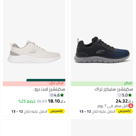
عرض
s
00
:
m
عرض برق
00
·
باقي 100%
سكيتشرز سنيكرز تراك
سكيتشرز لايت برو .
4.6
5.0
8
2
18.10
24.32
24.23
خصم 25%
د.ك‏
د.ك‏
4
أقل سعر في 7 يوم
أقل سعر في 7 يوم
احصل عليه خلال
12 - 13
احصل عليه خلال
12 - 13
اغسطس
اغسطس