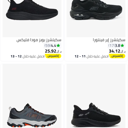
سكيتشرز إير فينتورا
سكيتشرز بوبز مودا فليكس
4.4
3.8
59
17
25.92
34.12
د.ك‏
د.ك‏
احصل عليه خلال
11 - 12
احصل عليه خلال
12 - 13
3
اغسطس
اغسطس