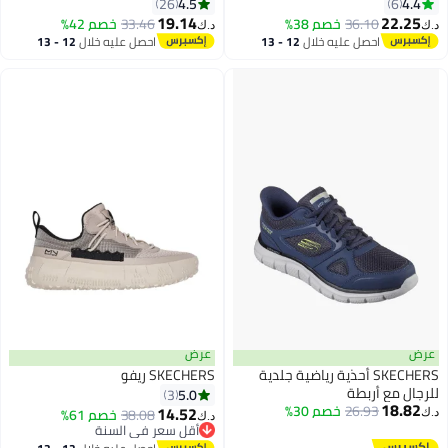
4.5
4.4
26
6
19.14
22.25
36.10
خصم 38%
33.46
خصم 42%
د.ك‏
د.ك‏
4
احصل عليه خلال
12 - 13
احصل عليه خلال
12 - 13
اغسطس
اغسطس
عرض
عرض
SKECHERS أحذية رياضية جلدية
SKECHERS ريفو
للرجال مع أربطة
5.0
3
18.82
26.93
خصم 30%
14.52
38.08
خصم 61%
د.ك‏
د.ك‏
أقل سعر في السنة
أقل سعر في السنة