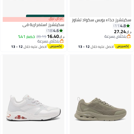
s
00
:
m
عرض برق
00
·
باقي 100%
سكيتشرز حذاء بوبس سكواد تشاوز
سكيتشرز استمرارية في
4.8
11
4.6
18
27.24
د.ك‏
16.40
بتخلّص بسرعة
28.19
خصم 41%
د.ك‏
بتخلّص بسرعة
بتخلّص بسرعة
بتخلّص بسرعة
احصل عليه خلال
12 - 13
احصل عليه خلال
12 - 13
اغسطس
اغسطس