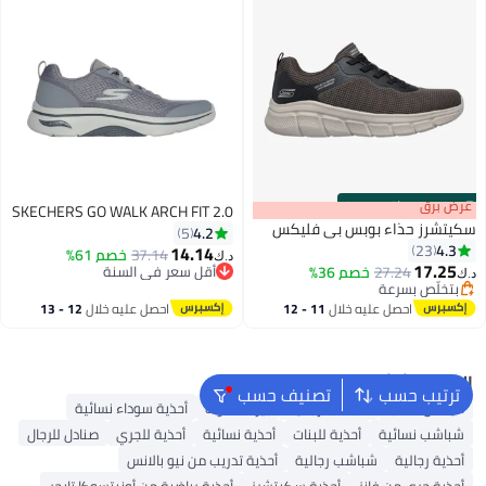
s
00
:
m
عرض برق
00
·
باقي 100%
SKECHERS GO WALK ARCH FIT 2.0
سكيتشرز حذاء بوبس بي فليكس
4.2
5
4.3
23
14.14
37.14
خصم 61%
د.ك‏
17.25
27.24
خصم 36%
أقل سعر في السنة
د.ك‏
4
بتخلّص بسرعة
أقل سعر في السنة
بتخلّص بسرعة
احصل عليه خلال
11 - 12
احصل عليه خلال
12 - 13
اغسطس
اغسطس
البحث الشائع
ترتيب حسب
تصنيف حسب
أديداس سامبا
شباشب رجالية
بيركنستوك
أحذية سوداء نسائية
شباشب نسائية
أحذية للبنات
أحذية نسائية
أحذية للجري
صنادل للرجال
أحذية رجالية
شباشب رجالية
أحذية تدريب من نيو بالانس