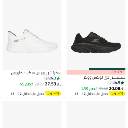
s
00
:
m
عرض برق
00
·
باقي 100%
سكيتشرز بوبس سكواد كايوس
سكيتشرز دي لوكس ووكر .
4.3
34
4.5
26
27.53
29.22
خصم 5%
د.ك‏
20.08
33.46
خصم 39%
د.ك‏
2
4
احصل عليه خلال
12 - 13
احصل عليه خلال
12 - 13
اغسطس
اغسطس