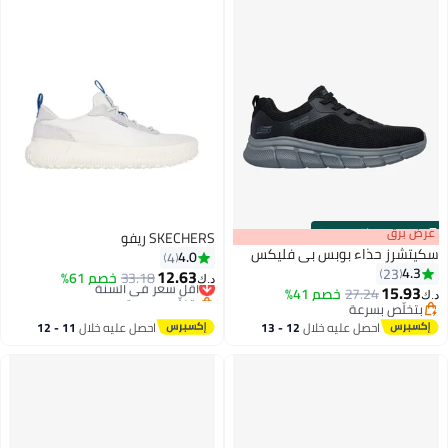
s
00
:
m
عرض برق
00
·
باقي 100%
SKECHERS ريفو
سكيتشرز حذاء بوبس بي فليكس
4.0
4
4.3
23
12.63
33.18
أقل سعر في السنة
خصم 61%
د.ك‏
15.93
27.24
خصم 41%
بتخلّص بسرعة
د.ك‏
4
بتخلّص بسرعة
أقل سعر في السنة
بتخلّص بسرعة
احصل عليه خلال
12 - 13
احصل عليه خلال
11 - 12
اغسطس
اغسطس