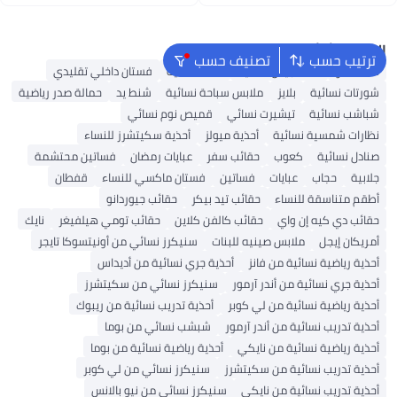
اغسطس
اغسطس
البحث الشائع
ترتيب حسب
تصنيف حسب
شنط ألدو
شنط جيس نسائية
شنط نسائية
فستان داخلي تقليدي
شورتات نسائية
بلايز
ملابس سباحة نسائية
شنط يد
حمالة صدر رياضية
شباشب نسائية
تيشيرت نسائي
قميص نوم نسائي
نظارات شمسية نسائية
أحذية ميولز
أحذية سكيتشرز للنساء
صنادل نسائية
كعوب
حقائب سفر
عبايات رمضان
فساتين محتشمة
جلابية
حجاب
عبايات
فساتين
فستان ماكسي للنساء
قفطان
أطقم متناسقة للنساء
حقائب تيد بيكر
حقائب جيوردانو
حقائب دي كيه إن واي
حقائب كالفن كلاين
حقائب تومي هيلفيغر
نايك
أمريكان إيجل
ملابس صينيه للبنات
سنيكرز نسائي من أونيتسوكا تايجر
أحذية رياضية نسائية من فانز
أحذية جري نسائية من أديداس
أحذية جري نسائية من أندر آرمور
سنيكرز نسائي من سكيتشرز
أحذية رياضية نسائية من لي كوبر
أحذية تدريب نسائية من ريبوك
أحذية تدريب نسائية من أندر آرمور
شبشب نسائي من بوما
أحذية رياضية نسائية من نايكي
أحذية رياضية نسائية من بوما
أحذية تدريب نسائية من سكيتشرز
سنيكرز نسائي من لي كوبر
أحذية تدريب نسائية من نايكي
سنيكرز نسائي من نيو بالانس