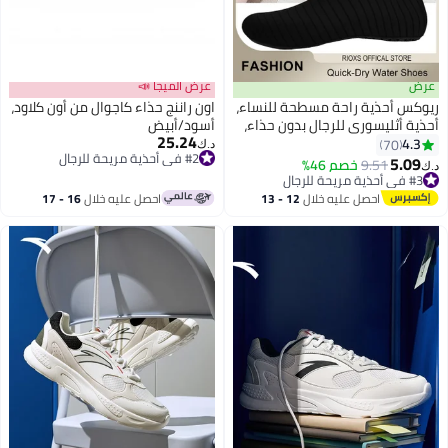
عرض
عرض الميجا 📣
ريوكس أحذية راحة مسطحة للنساء،
اون راننج حذاء كاجوال من أون كلاود،
أحذية أثليسوري للرجال بدون حذاء،
أسود/أبيض
25.24
أحذية ساكنة تجف بسرعة من نوع
4.3
70
د.ك‏
10
#2 في أحذية مريحة للرجال
أكوا، أحذية للاستخدام في الشتاء
5.09
9.51
خصم 46%
د.ك‏
#2 في أحذية مريحة للرجال
على شاطئ السباحة دون حذاء،
#3 في أحذية مريحة للرجال
#3 في أحذية مريحة للرجال
أحذية وسادات للمسنين والشباب،
احصل عليه خلال
12 - 13
احصل عليه خلال
16 - 17
أحذية وسادات للإمارشة والرياضة
اغسطس
اغسطس
للرجال والنساء، الأدوات الضرورية
للعطلات والسباحة والرياضات، أحذية
ساقية سوداء