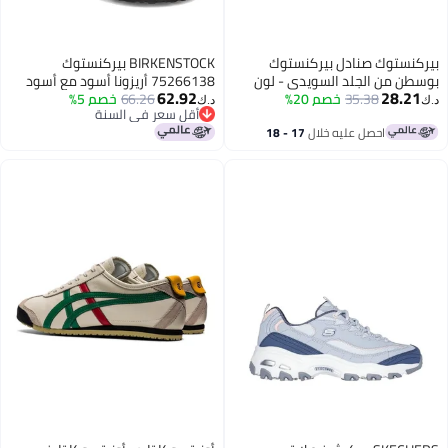
بيركنستوك صنادل بيركنستوك
BIRKENSTOCK بيركنستوك
بوسطن من الجلد السويدي - لون
75266138 أريزونا أسود مع أسود
62.92
28.21
35.38
رملي بيج مريح وفاخر
خصم 20%
SHR مقاس 38
66.26
خصم 5%
د.ك‏
د.ك‏
أقل سعر في السنة
أقل سعر في السنة
احصل عليه خلال
17 - 18
اغسطس