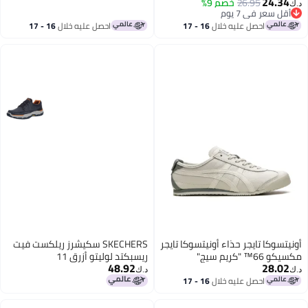
24.34
26.95
خصم 9%
د.ك‏
أقل سعر في 7 يوم
أقل سعر في 7 يوم
احصل عليه خلال
16 - 17
احصل عليه خلال
16 - 17
اغسطس
اغسطس
أونيتسوكا تايجر حذاء أونيتسوكا تايجر
SKECHERS سكيشرز ريلكست فيت
مكسيكو 66™ "كريم سيج"
ريسبكتد لوليتو أزرق 11
48.92
28.02
د.ك‏
د.ك‏
احصل عليه خلال
16 - 17
اغسطس