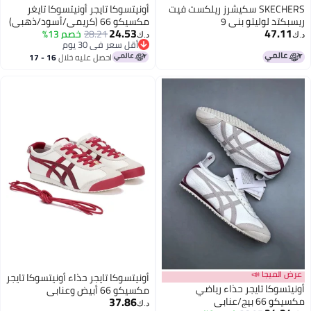
SKECHERS سكيشرز ريلكست فيت
أونيتسوكا تايجر أونيتسوكا تايغر
ريسبكتد لوليتو بني 9
مكسيكو 66 (كريمي/أسود/ذهبي)
24.53
47.11
28.21
خصم 13%
د.ك‏
د.ك‏
أقل سعر في 30 يوم
أقل سعر في 30 يوم
احصل عليه خلال
16 - 17
اغسطس
عرض الميجا 📣
أونيتسوكا تايجر حذاء أونيتسوكا تايجر
أونيتسوكا تايجر حذاء رياضي
مكسيكو 66 أبيض وعنابي
37.86
مكسيكو 66 بيج/عنابي
د.ك‏