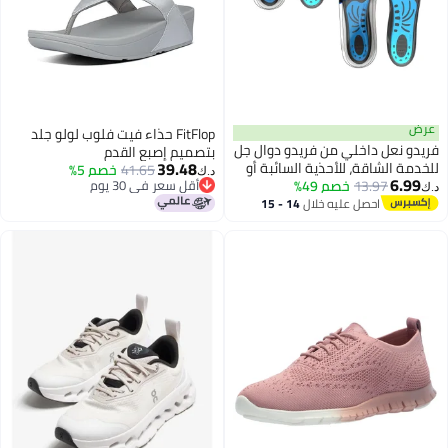
عرض
FitFlop حذاء فيت فلوب لولو جلد
فريدو نعل داخلي من فريدو دوال جل
بتصميم إصبع القدم
39.48
للخدمة الشاقة، للأحذية السائبة أو
41.65
خصم 5%
د.ك‏
6.99
13.97
خصم 49%
لاستبدال النعال الموجودة حالياً،
أقل سعر في 30 يوم
د.ك‏
أقل سعر في 30 يوم
حشوات أحذية سميكة، راحة ودعم
احصل عليه خلال
14 - 15
اغسطس
إضافي، صنع في الهند، (مقاس 5-8
المملكة المتحدة) - عبوة من 2 زوج