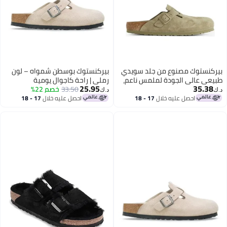
بيركنستوك مصنوع من جلد سويدي
بيركنستوك بوسطن شمواه – لون
طبيعي عالي الجودة لملمس ناعم،
رملي | راحة كاجوال يومية
25.95
35.38
جيد التهوية، وفخامة تدوم.
33.50
خصم 22%
د.ك‏
د.ك‏
احصل عليه خلال
17 - 18
احصل عليه خلال
17 - 18
اغسطس
اغسطس