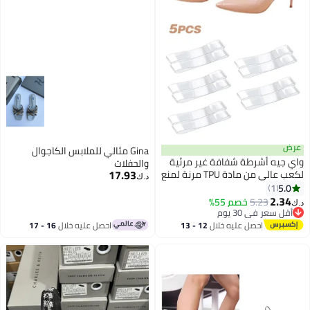
عرض
Gina مثالي للملابس الكاجوال
واي جيه أشرطة شفافة غير مرئية
والحفلات
17.93
لكعب عالي من مادة TPU مرنة لمنع
د.ك‏
ارتخاء الحذاء والأربطة وأشرطة
5.0
1
الكاحل للكعب العالي
2.34
5.23
خصم 55%
د.ك‏
أقل سعر في 30 يوم
أقل سعر في 30 يوم
احصل عليه خلال
12 - 13
احصل عليه خلال
16 - 17
اغسطس
اغسطس