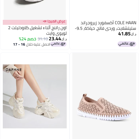
عرض الميجا 📣
COLE HAAN أكسفورد زيروجراند
اون راننج أثناء تشغيل كلاودتيلت 2
ستيتشلايت، وردي فاتح، حياكة، 9.5-
41.85
لويوي وايت
B أمريكي
د.ك‏
23.44
31.10
خصم 24%
د.ك‏
احصل عليه خلال
16 - 17
اغسطس