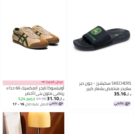
عرض الميجا 📣
SKECHERS سكيشرز - جون دير
أونيتسوكا تايجر المكسيك 66 حذاء
سلايدر منخفض بشعار كبير
35.16
رياضي ملون بني/أخضر
د.ك‏
31.10
41.38
خصم 24%
د.ك‏
احصل عليه خلال
16 - 17
اغسطس