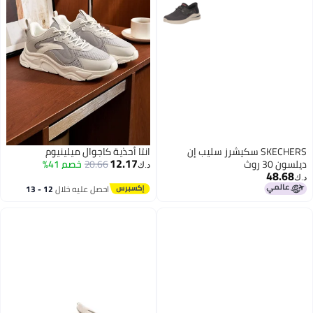
SKECHERS سكيشرز سليب إن
انتا أحذية كاجوال ميلينيوم
12.17
ديلسون 30 روث
20.66
خصم 41%
د.ك‏
48.68
د.ك‏
احصل عليه خلال
12 - 13
اغسطس