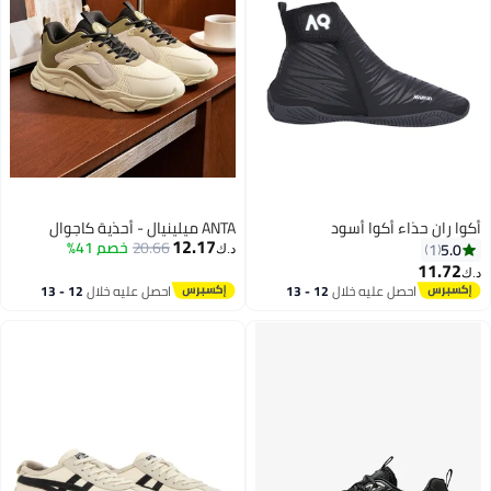
أكوا ران حذاء أكوا أسود
ANTA ميلينيال - أحذية كاجوال
12.17
20.66
خصم 41%
5.0
1
د.ك‏
11.72
د.ك‏
احصل عليه خلال
12 - 13
احصل عليه خلال
12 - 13
اغسطس
اغسطس