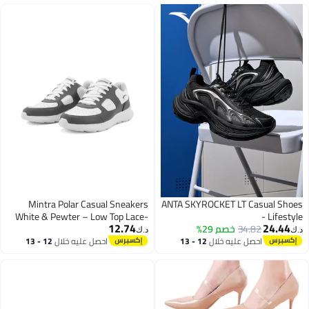
Mintra Polar Casual Sneakers
ANTA SKYROCKET LT Casual Shoes
White & Pewter – Low Top Lace-
- Lifestyle
12.74
24.44
34.82
خصم 29%
Up Shoes | Lightweight
د.ك‏
د.ك‏
Comfortable Everyday Fashion
احصل عليه خلال
12 - 13
احصل عليه خلال
12 - 13
اغسطس
اغسطس
Trainers