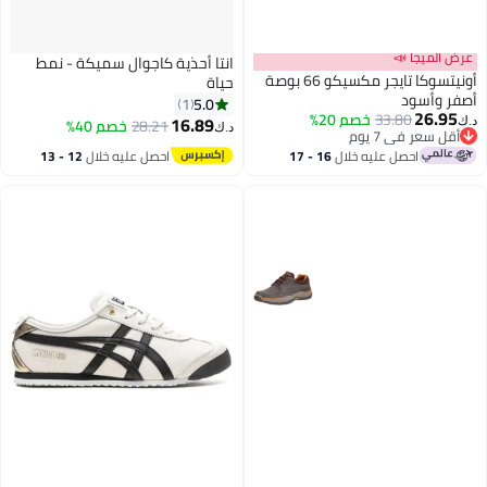
عرض الميجا 📣
انتا أحذية كاجوال سميكة - نمط
أونيتسوكا تايجر مكسيكو 66 بوصة
حياة
أصفر وأسود
5.0
1
26.95
33.80
خصم 20%
16.89
28.21
خصم 40%
د.ك‏
د.ك‏
أقل سعر في 7 يوم
أقل سعر في 7 يوم
احصل عليه خلال
16 - 17
احصل عليه خلال
12 - 13
اغسطس
اغسطس