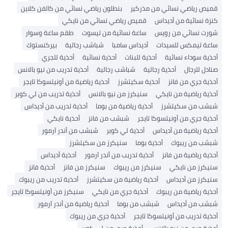
قميص رياضي نسائي من مذركير
بنطلون رياضي نسائي من كالفن كلاين
كنزة نسائية من أديداس
قميص رياضي نسائي من نايكي
شورت نسائي من رويس
ساعة نسائية من تيسوت
طقم ساعة وسوار
ساعة تيمكس للسيدات
أديداس سامبا
شباشب رجالية
بيركنستوك
أحذية سوداء نسائية
أحذية للبنات
أحذية نسائية
أحذية للجري
صنادل للرجال
أحذية رجالية
شباشب رجالية
أحذية تدريب من نيو بالانس
أحذية جري من فانز
أحذية سكيتشرز
أحذية رياضية من أونيتسوكا تايجر
أحذية رياضية من نايكي
سنيكرز من نيو بالانس
أحذية تدريب من لي كوبر
شبشب من سكيتشرز
أحذية رياضية من بوما
أحذية تدريب من أديداس
أحذية جري من أونيتسوكا تايجر
شبشب من فانز
أحذية نايكي
أحذية رياضية من أديداس
أحذية لي كوبر
شبشب من أندر آرمور
شبشب من ريبوك
أحذية بوما
سنيكرز من سكيتشرز
أحذية رياضية من فانز
أحذية تدريب من أندر آرمور
أحذية أديداس
سنيكرز من نايكي
سنيكرز من ريبوك
سنيكرز من فانز
أحذية فانز
سنيكرز من أديداس
أحذية رياضية من سكيتشرز
أحذية تدريب من ريبوك
أحذية رياضية من ريبوك
أحذية جري من نايكي
سنيكرز من أونيتسوكا تايجر
شبشب من أديداس
شبشب من بوما
أحذية رياضية من أندر آرمور
أحذية تدريب من أونيتسوكا تايجر
أحذية جري من ريبوك