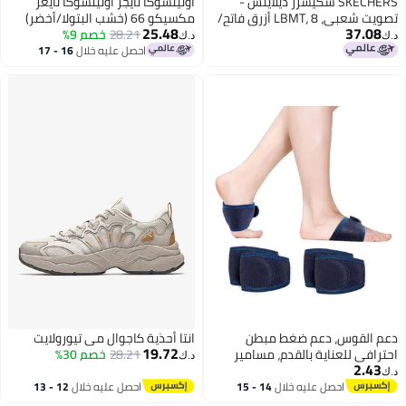
SKECHERS سكيشرز ديلايتس -
أونيتسوكا تايجر أونيتسوكا تايغر
تصويت شعبي، LBMT، 8 أزرق فاتح/
مكسيكو 66 (خشب البتولا/أخضر)
25.48
37.08
متعدد الألوان
2023
28.21
خصم 9%
د.ك‏
د.ك‏
احصل عليه خلال
16 - 17
اغسطس
دعم القوس، دعم ضغط مبطن
انتا أحذية كاجوال مي تيورولايت
19.72
احترافي للعناية بالقدم، مسامير
28.21
خصم 30%
د.ك‏
2.43
الكعب، آلام القدم، وسائد تخفيف
د.ك‏
الأقواس المسطحة للرجال والنساء،
احصل عليه خلال
14 - 15
احصل عليه خلال
12 - 13
اغسطس
اغسطس
نعل لالتهاب اللفافة الأخمصية 2 زوج