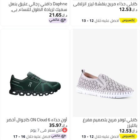
كابلي حذاء مريح بنقشة ليزر انزلاقي
Daphne دافني رجالي عتيق بنعل
12.53
سميك لزيادة الطول للنساء، بِي،
د.ك‏
21.65
نحيل، زيادة الطول، أحذية كاجوال،
د.ك‏
سنيكرز، بيج جولد، مقاس 39
احصل عليه خلال
12 - 13
اغسطس
كابلي لوفر مريح بتصميم مفرغ
أون حذاء ON Cloud 6 كاجوال أخضر
35.97
بالليزر
د.ك‏
12.53
أقل سعر في 7 يوم
د.ك‏
أقل سعر في 7 يوم
احصل عليه خلال
12 - 13
احصل عليه خلال
16 - 17