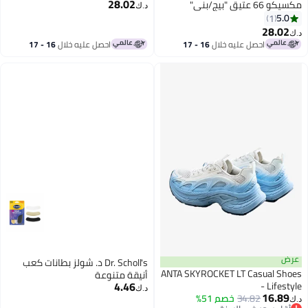
28.02
مكسيكو 66 عتيق "بيج/بني"
د.ك‏
5.0
1
28.02
د.ك‏
احصل عليه خلال
16 - 17
احصل عليه خلال
16 - 17
اغسطس
اغسطس
عرض
Dr. Scholl's د. شولز بطانات كعب
ANTA SKYROCKET LT Casual Shoes
أنيقة متنوعة
4.46
- Lifestyle
د.ك‏
16.89
34.82
خصم 51%
د.ك‏