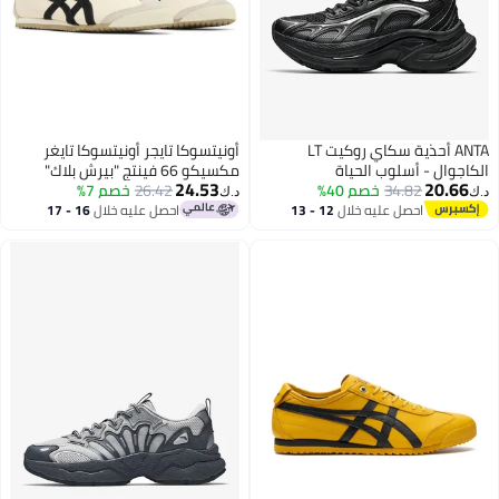
ANTA أحذية سكاي روكيت LT
أونيتسوكا تايجر أونيتسوكا تايغر
الكاجوال - أسلوب الحياة
مكسيكو 66 فينتج "بيرش بلاك"
24.53
20.66
34.82
خصم 40%
26.42
خصم 7%
د.ك‏
د.ك‏
احصل عليه خلال
12 - 13
احصل عليه خلال
16 - 17
اغسطس
اغسطس