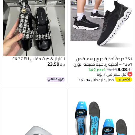
361 درجة أحذية جري رسمية من
تشارلز & كيث مقاس CK 37 EU
23.59
361° – أحذية رياضية خفيفة الوزن
د.ك‏
8.08
14.15
خصم 42%
وقابلة للتنفس مع نعل مبطن مموج
د.ك‏
أقل سعر في 7 يوم
للرجال والنساء
أقل سعر في 7 يوم
احصل عليه خلال
14 - 15
اغسطس