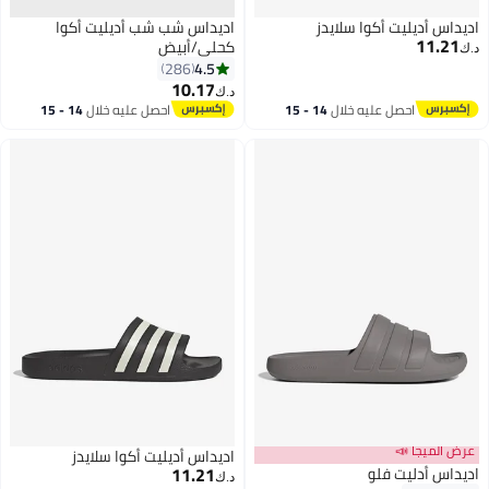
اديداس أديليت أكوا سلايدز
اديداس شب شب أديليت أكوا
11.21
كحلي/أبيض
د.ك‏
4.5
286
10.17
د.ك‏
احصل عليه خلال
14 - 15
احصل عليه خلال
14 - 15
اغسطس
اغسطس
عرض الميجا 📣
اديداس أديليت أكوا سلايدز
11.21
اديداس أدليت فلو
د.ك‏