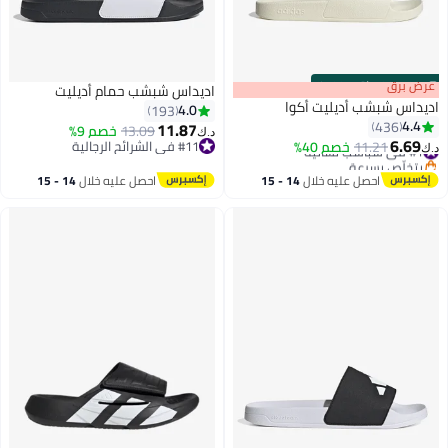
s
00
:
m
عرض برق
00
·
باقي 100%
اديداس شبشب حمام أديليت
اديداس شبشب أديليت أكوا
4.0
193
4.4
436
11.87
13.09
خصم 9%
د.ك‏
6.69
#1 في شباشب نسائية
11.21
خصم 40%
#11 في الشرائح الرجالية
د.ك‏
4
3
بتخلّص بسرعة
#11 في الشرائح الرجالية
#1 في شباشب نسائية
احصل عليه خلال
14 - 15
احصل عليه خلال
14 - 15
اغسطس
اغسطس