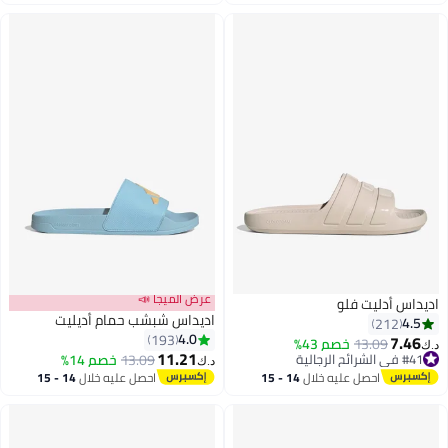
اغسطس
اغسطس
عرض الميجا 📣
اديداس أدليت فلو
اديداس شبشب حمام أديليت
4.5
212
4.0
193
7.46
13.09
خصم 43%
د.ك‏
11.21
#41 في الشرائح الرجالية
13.09
خصم 14%
د.ك‏
#41 في الشرائح الرجالية
احصل عليه خلال
14 - 15
احصل عليه خلال
14 - 15
اغسطس
اغسطس