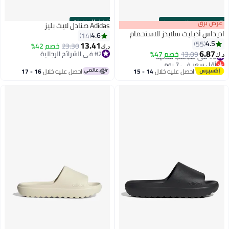
أفضل المنتجات
s
00
:
m
عرض برق
00
·
باقي 100%
Adidas صنادل لايت بليز
اديداس أديليت سلايدز للاستحمام
4.6
14
4.5
55
13.41
23.30
خصم 42%
د.ك‏
6.87
#5 في شباشب نسائية
13.09
خصم 47%
#2 في الشرائح الرجالية
د.ك‏
أقل سعر في 7 يوم
#2 في الشرائح الرجالية
#5 في شباشب نسائية
احصل عليه خلال
14 - 15
احصل عليه خلال
16 - 17
اغسطس
اغسطس