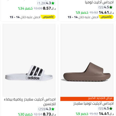
اديداس أدليت لوميا
4.3
1.2K
4.5
55
8.57
13.09
خصم 34%
د.ك‏
14.41
15.92
خصم 9%
د.ك‏
7
6
احصل عليه خلال
14 - 15
احصل عليه خلال
14 - 15
اغسطس
اغسطس
عرض التجديد الكبير
اديداس أديليت سلايدز رياضية بيضاء
اديداس أديليت لوميا سلايدز
للجنسين
4.5
55
4.3
259
14.41
8.73
15.92
خصم 9%
12.51
خصم 30%
د.ك‏
د.ك‏
6