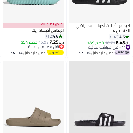
عرض الميجا 📣
اديداس أديليت أكوا أسود رياضي
اديداس أديساج ريك
للجنسين 4
4.6
12
4.5
143
7.25
6.48
15.92
خصم 54%
10.71
خصم 39%
د.ك‏
د.ك‏
4
أقل سعر في السنة
#14 في شباشب نسائية
أقل سعر في السنة
#14 في شباشب نسائية
احصل عليه خلال
16 - 17
احصل عليه خلال
14 - 15
اغسطس
اغسطس