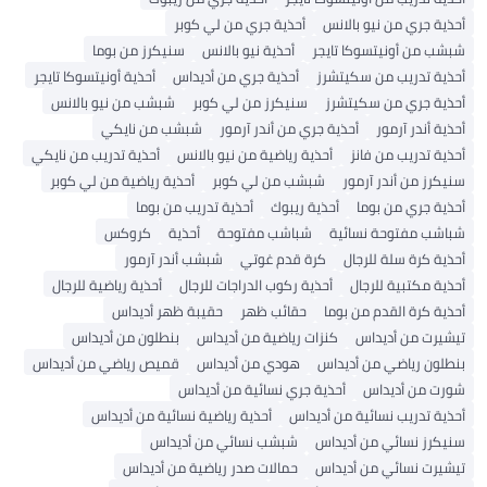
أحذية جري من نيو بالانس
أحذية جري من لي كوبر
شبشب من أونيتسوكا تايجر
أحذية نيو بالانس
سنيكرز من بوما
أحذية تدريب من سكيتشرز
أحذية جري من أديداس
أحذية أونيتسوكا تايجر
أحذية جري من سكيتشرز
سنيكرز من لي كوبر
شبشب من نيو بالانس
أحذية أندر آرمور
أحذية جري من أندر آرمور
شبشب من نايكي
أحذية تدريب من فانز
أحذية رياضية من نيو بالانس
أحذية تدريب من نايكي
سنيكرز من أندر آرمور
شبشب من لي كوبر
أحذية رياضية من لي كوبر
أحذية جري من بوما
أحذية ريبوك
أحذية تدريب من بوما
شباشب مفتوحة نسائية
شباشب مفتوحة
أحذية
كروكس
أحذية كرة سلة للرجال
كرة قدم غوتي
شبشب أندر آرمور
أحذية مكتبية للرجال
أحذية ركوب الدراجات للرجال
أحذية رياضية للرجال
أحذية كرة القدم من بوما
حقائب ظهر
حقيبة ظهر أديداس
تيشيرت من أديداس
كنزات رياضية من أديداس
بنطلون من أديداس
بنطلون رياضي من أديداس
هودي من أديداس
قميص رياضي من أديداس
شورت من أديداس
أحذية جري نسائية من أديداس
أحذية تدريب نسائية من أديداس
أحذية رياضية نسائية من أديداس
سنيكرز نسائي من أديداس
شبشب نسائي من أديداس
تيشيرت نسائي من أديداس
حمالات صدر رياضية من أديداس