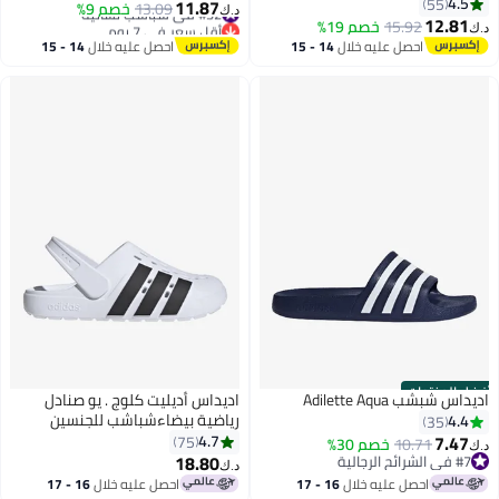
4.5
55
11.87
#32 في شباشب نسائية
13.09
خصم 9%
د.ك‏
12.81
15.92
خصم 19%
أقل سعر في 7 يوم
د.ك‏
4
6
#32 في شباشب نسائية
احصل عليه خلال
14 - 15
احصل عليه خلال
14 - 15
اغسطس
اغسطس
أفضل المنتجات
اديداس شبشب Adilette Aqua
اديداس أديليت كلوج . يو صنادل
رياضية بيضاءشباشب للجنسين
4.4
35
7.47
4.7
75
10.71
خصم 30%
د.ك‏
18.80
#7 في الشرائح الرجالية
د.ك‏
#7 في الشرائح الرجالية
احصل عليه خلال
16 - 17
احصل عليه خلال
16 - 17