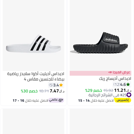
عرض الميجا 📣
اديداس أديليت أكوا سلايدز رياضية
اديداس أديساج ريك
بيضاء للجنسين مقاس 4
4.6
12
3.4
5
11.21
7.47
15.92
خصم 29%
10.71
خصم 30%
د.ك‏
د.ك‏
4
#25 في الشرائح الرجالية
#25 في الشرائح الرجالية
احصل عليه خلال
14 - 15
احصل عليه خلال
16 - 17
اغسطس
اغسطس