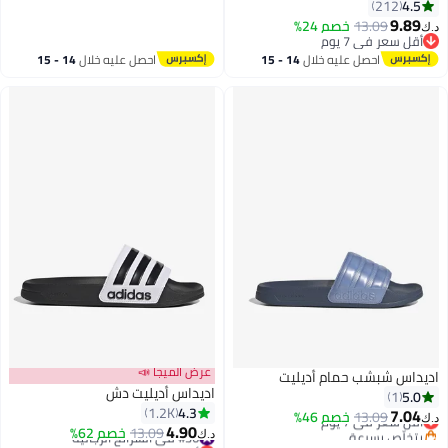
4.5
212
9.89
13.09
خصم 24%
د.ك‏
4
أقل سعر في 7 يوم
أقل سعر في 7 يوم
احصل عليه خلال
14 - 15
احصل عليه خلال
14 - 15
اغسطس
اغسطس
عرض الميجا 📣
اديداس شبشب حمام أديليت
اديداس أديليت دش
5.0
1
4.3
1.2K
7.04
13.09
أقل سعر في 7 يوم
خصم 46%
د.ك‏
4.90
بتخلّص بسرعة
#36 في الشرائح الرجالية
13.09
خصم 62%
د.ك‏
7