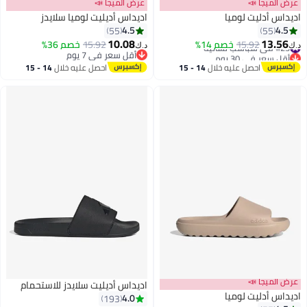
عرض الميجا 📣
عرض الميجا 📣
اديداس أدليت لوميا
اديداس أديليت لوميا سلايدز
4.5
4.5
55
55
10.08
13.56
#23 في شباشب نسائية
15.92
خصم 14%
15.92
خصم 36%
د.ك‏
د.ك‏
6
6
أقل سعر في 30 يوم
أقل سعر في 7 يوم
#23 في شباشب نسائية
أقل سعر في 7 يوم
احصل عليه خلال
14 - 15
احصل عليه خلال
14 - 15
اغسطس
اغسطس
عرض الميجا 📣
اديداس أديليت سلايدز للاستحمام
اديداس أدليت لوميا
4.0
193