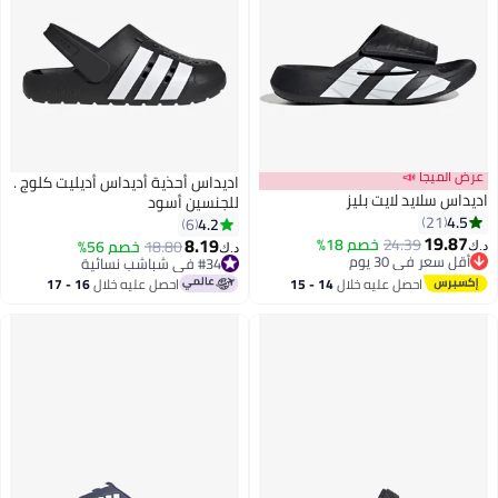
عرض الميجا 📣
اديداس أحذية أديداس أديليت كلوج .
اديداس سلايد لايت بليز
للجنسين أسود
4.5
21
4.2
6
19.87
8.19
24.39
خصم 18%
18.80
خصم 56%
د.ك‏
د.ك‏
3
أقل سعر في 30 يوم
#34 في شباشب نسائية
أقل سعر في 30 يوم
#34 في شباشب نسائية
احصل عليه خلال
14 - 15
احصل عليه خلال
16 - 17
اغسطس
اغسطس