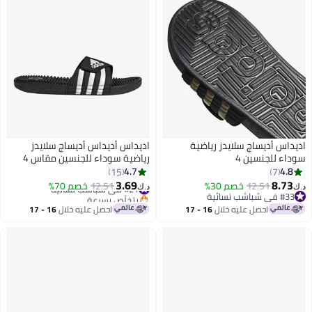
اديداس أديساج سلايدز رياضية
اديداس أديداس أديساج سلايدز
سوداء للجنسين 4
رياضية سوداء للجنسين مقاس 4
4.7
4.8
15
7
3.69
8.73
12.51
خصم 30%
#21 في شباشب نسائية
12.51
خصم 70%
د.ك‏
د.ك‏
#33 في شباشب نسائية
بتخلّص بسرعة
#33 في شباشب نسائية
#21 في شباشب نسائية
احصل عليه خلال
16 - 17
احصل عليه خلال
16 - 17
اغسطس
اغسطس