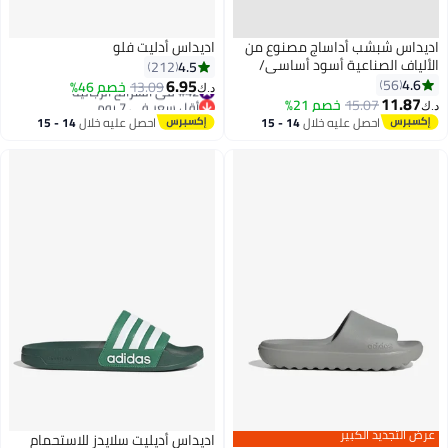
اديداس شبشب أداساج مصنوع من
اديداس أدليت فلو
الألياف الصناعية أسود أساسي/
4.5
212
أبيض كلاود
6.95
4.6
56
#42 في الشرائح الرجالية
13.09
خصم 46%
د.ك‏
11.87
أقل سعر في 7 يوم
15.07
خصم 21%
د.ك‏
#42 في الشرائح الرجالية
احصل عليه خلال
14 - 15
احصل عليه خلال
14 - 15
اغسطس
اغسطس
عرض التجديد الكبير
اديداس أديليت سلايدز للاستحمام