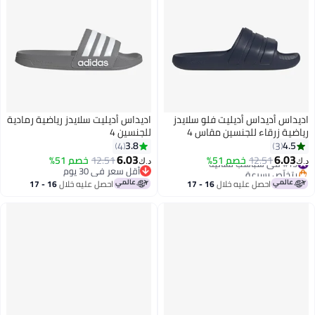
اديداس أديداس أديليت فلو سلايدز
اديداس أديليت سلايدز رياضية رمادية
رياضية زرقاء للجنسين مقاس 4
للجنسين 4
3.8
4.5
4
3
6.03
6.03
#13 في شباشب نسائية
12.51
خصم 51%
12.51
خصم 51%
د.ك‏
د.ك‏
بتخلّص بسرعة
أقل سعر في 30 يوم
#13 في شباشب نسائية
أقل سعر في 30 يوم
احصل عليه خلال
16 - 17
احصل عليه خلال
16 - 17
اغسطس
اغسطس