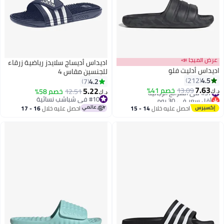
عرض الميجا 📣
اديداس أديساج سلايدز رياضية زرقاء
اديداس أدليت فلو
للجنسين مقاس 4
4.5
212
4.2
7
7.63
5.22
#37 في الشرائح الرجالية
13.09
خصم 41%
12.51
خصم 58%
د.ك‏
د.ك‏
أقل سعر في 30 يوم
#10 في شباشب نسائية
#37 في الشرائح الرجالية
#10 في شباشب نسائية
احصل عليه خلال
14 - 15
احصل عليه خلال
16 - 17
اغسطس
اغسطس