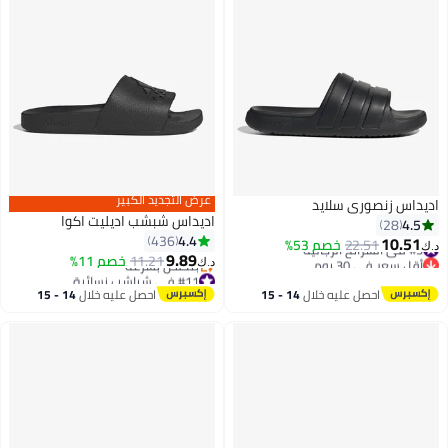
عرض التجديد الكبير
اديداس زنصوري سلايد
اديداس شبشب اديليت اكوا
4.5
28
4.4
436
10.51
#3 في الشرائح الرجالية
22.51
خصم 53%
د.ك‏
9.89
أقل سعر في 30 يوم
11.21
خصم 11%
د.ك‏
3
#3 في الشرائح الرجالية
#11 في شباشب نسائية
أقل سعر في 7 يوم
احصل عليه خلال
14 - 15
احصل عليه خلال
14 - 15
بتخلّص بسرعة
اغسطس
اغسطس
#11 في شباشب نسائية