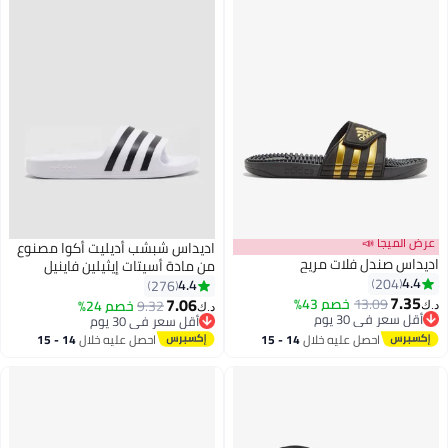
عرض الميجا 📣
اديداس شبشب أديليت أكوا مصنوع
اديداس صندل فلات مريح
من مادة أسيتات إيثيلين فاينيل
4.4
204
أبيض/ أسود
4.4
276
7.35
7.06
13.09
خصم 43%
9.32
خصم 24%
د.ك‏
د.ك‏
2
أقل سعر في 30 يوم
أقل سعر في 30 يوم
أقل سعر في 30 يوم
أقل سعر في 30 يوم
احصل عليه خلال
14 - 15
احصل عليه خلال
14 - 15
اغسطس
اغسطس