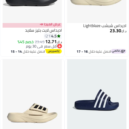
عرض الميجا 📣
اديداس شبشب Lightblaze
23.30
اديداس لايت بليز سلايد
د.ك‏
4.5
21
12.71
23.45
خصم 45%
د.ك‏
3
أقل سعر في 30 يوم
أقل سعر في 30 يوم
احصل عليه خلال
16 - 17
احصل عليه خلال
14 - 15
اغسطس
اغسطس