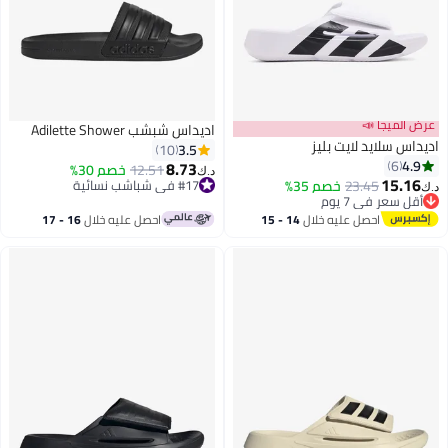
عرض الميجا 📣
اديداس شبشب Adilette Shower
اديداس سلايد لايت بليز
3.5
10
4.9
6
8.73
12.51
خصم 30%
د.ك‏
15.16
23.45
خصم 35%
#17 في شباشب نسائية
د.ك‏
أقل سعر في 7 يوم
#17 في شباشب نسائية
أقل سعر في 7 يوم
احصل عليه خلال
14 - 15
احصل عليه خلال
16 - 17
اغسطس
اغسطس