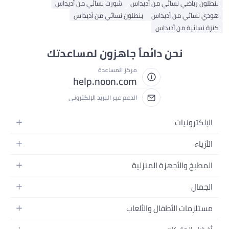
بنطلون رياضي نسائي من أديداس
شورت نسائي من أديداس
هودي نسائي من أديداس
بنطلون نسائي من أديداس
كنزة نسائية من أديداس
نحن دائماً جاهزون لمساعدتك
مركز المساعدة
help.noon.com
الدعم عبر البريد الإلكتروني
الإلكترونيات
الجوالات
الأزياء
التابلت
أزياء نسائية
المطبخ والأجهزة المنزلية
اللابتوبات
أزياء رجالية
الحمام
الأجهزة المنزلية
الجمال
أزياء البنات
ديكور البيت
الكاميرات
العطور
أزياء الأولاد
مستلزمات الأطفال والألعاب
المطبخ والسفرة
التلفزيونات
المكياج
الساعات
الحفاضات
أدوات وتحسين المنزل