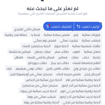
لم نعثر على ما تبحث عنه
تابع البحث فلدينا الكثير من المنتجات الأخرى التي ستعجبك!
البحث الشائع
ترتيب حسب
تصنيف حسب
شنط ألدو
شنط جيس نسائية
شنط نسائية
فستان داخلي تقليدي
شورتات نسائية
بلايز
ملابس سباحة نسائية
شنط يد
حمالة صدر رياضية
شباشب نسائية
تيشيرت نسائي
قميص نوم نسائي
نظارات شمسية نسائية
أحذية ميولز
أحذية سكيتشرز للنساء
صنادل نسائية
كعوب
حقائب سفر
عبايات رمضان
فساتين محتشمة
جلابية
حجاب
عبايات
فساتين
فستان ماكسي للنساء
قفطان
أطقم متناسقة للنساء
حقائب تيد بيكر
حقائب جيوردانو
حقائب دي كيه إن واي
حقائب كالفن كلاين
حقائب تومي هيلفيغر
نايك
أمريكان إيجل
ملابس صينيه للبنات
سنيكرز نسائي من أونيتسوكا تايجر
أحذية رياضية نسائية من فانز
أحذية جري نسائية من أديداس
أحذية جري نسائية من أندر آرمور
سنيكرز نسائي من سكيتشرز
أحذية رياضية نسائية من لي كوبر
أحذية تدريب نسائية من ريبوك
أحذية تدريب نسائية من أندر آرمور
شبشب نسائي من بوما
أحذية رياضية نسائية من نايكي
أحذية رياضية نسائية من بوما