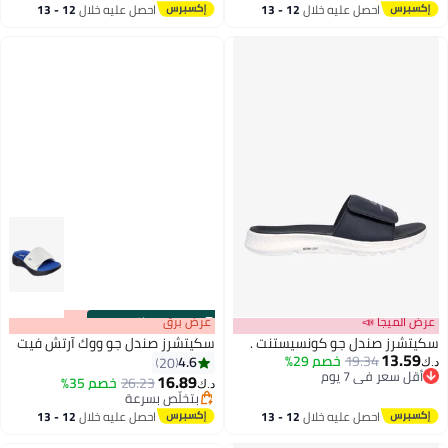
أقل سعر في السنة
احصل عليه خلال
12 - 13
احصل عليه خلال
12 - 13
اغسطس
اغسطس
عرض الميجا 📣
s
00
:
m
عرض برق
00
·
باقي 100%
سكيتشرز صندل جو كونسيستنت .
سكيتشرز صندل جو ووك آرتش فيت
13.59
19.34
خصم 29%
4.6
20
د.ك‏
أقل سعر في 7 يوم
16.89
26.23
خصم 35%
د.ك‏
أقل سعر في 7 يوم
بتخلّص بسرعة
بتخلّص بسرعة
احصل عليه خلال
12 - 13
احصل عليه خلال
12 - 13
اغسطس
اغسطس