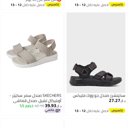
أقل سعر في 30 يوم
احصل عليه خلال
12 - 13
احصل عليه خلال
12 - 13
اغسطس
اغسطس
سكيتشرز صندل جو ووك فليكس
SKECHERS صندل سمر سكيبّر -
27.27
أوبتيكال تشيل. صندل قماشي
د.ك‏
39.93
42.10
خصم 5%
مغسول نباتي مع رغوة فخمة.
د.ك‏
احصل عليه خلال
12 - 13
اغسطس