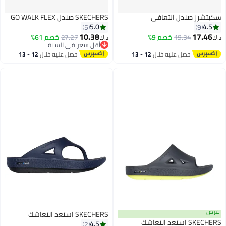
سكيتشرز صندل التعافي
SKECHERS صندل GO WALK FLEX
5.0
4.5
5
9
10.38
17.46
19.34
خصم 9%
27.27
خصم 61%
د.ك‏
د.ك‏
أقل سعر في السنة
أقل سعر في السنة
احصل عليه خلال
12 - 13
احصل عليه خلال
12 - 13
اغسطس
اغسطس
عرض
SKECHERS استعد انتعاشك
SKECHERS استعد انتعاشك
4.5
2