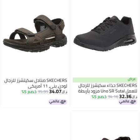
عرض
SKECHERS صنادل سكيتشرز للرجال
SKECHERS حذاء سكيشرز للرجال
لودن، بني، 11 أمريكي
34.07
للعمل Uno SR Sutal مزود بأربطة
35.95
خصم 5%
د.ك‏
32.36
34.16
خصم 5%
Skech AIR 200054 لخدمة الطعام،
د.ك‏
أسود، 10.5