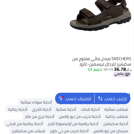
SKECHERS صندل مائي مفتوح من
سكيشرز للرجال تريسمين-غارو،
36.78
شوكولاتة، 9 متوسط أمريكي
38.79
خصم 5%
د.ك‏
البحث الشائع
ترتيب حسب
تصنيف حسب
أديداس سامبا
شباشب رجالية
بيركنستوك
أحذية سوداء نسائية
شباشب نسائية
أحذية للبنات
أحذية نسائية
أحذية للجري
أحذية رجالية
شباشب رجالية
أحذية تدريب من نيو بالانس
أحذية جري من فانز
أحذية سكيتشرز
أحذية رياضية من أونيتسوكا تايجر
أحذية رياضية من نايكي
سنيكرز من نيو بالانس
أحذية تدريب من لي كوبر
شبشب من سكيتشرز