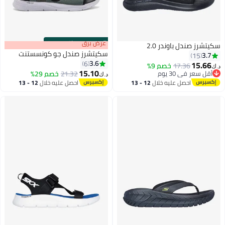
s
00
:
m
عرض برق
00
·
باقي 100%
سكيتشرز صندل باوندر 2.0
سكيتشرز صندل جو كونسستنت
3.7
15
3.6
6
15.66
17.36
خصم 9%
د.ك‏
15.10
أقل سعر في 30 يوم
21.32
خصم 29%
د.ك‏
3
أقل سعر في 30 يوم
احصل عليه خلال
12 - 13
احصل عليه خلال
12 - 13
اغسطس
اغسطس