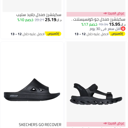
عرض الميجا 📣
سكيتشرز صندل جلايد ستيب
25.19
سكيتشرز صندل جو كونسيستنت .
28.21
خصم 10%
د.ك‏
15.95
19.34
خصم 17%
د.ك‏
أقل سعر في 30 يوم
أقل سعر في 30 يوم
احصل عليه خلال
12 - 13
احصل عليه خلال
12 - 13
اغسطس
اغسطس
عرض الميجا 📣
SKECHERS GO RECOVER