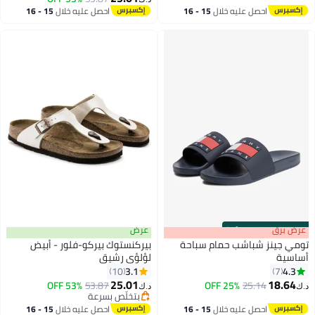
احصل عليه خلال
15 - 16
احصل عليه خلال
15 - 16
اغسطس
اغسطس
s
00
:
m
عرض برق
00
·
100% Left
عرض
تومي جينز شباشب حمام سباحة
بيركنستوك بيركو-فلور - أبيض
أساسية
لؤلؤي رشيق
3.1
4.3
10
7
6
25.01
18.64
53% OFF
53.87
25% OFF
25.14
د.ك‏
د.ك‏
بتخلّص بسرعة
بتخلّص بسرعة
احصل عليه خلال
15 - 16
احصل عليه خلال
15 - 16