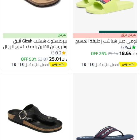
s
00
:
m
عرض برق
00
·
100% Left
عرض
تومي جينز شباشب زحليقة المسبح
بيركنستوك شبشب Gizeh أنيق
ومريح من الفلين بنمط متعرج للرجال
4.3
7
والنساء
18.64
3.2
3
25% OFF
25.14
د.ك‏
17
6
25.01
53% OFF
53.87
د.ك‏
احصل عليه خلال
15 - 16
احصل عليه خلال
15 - 16
اغسطس
اغسطس