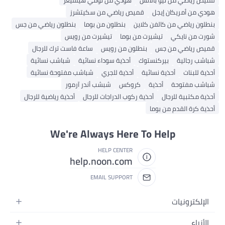
قميص رياضي من نيو بالانس
هودي من تومي هيلفيغر
هودي من أمريكان إيجل
قميص رياضي من سكيتشرز
بنطلون رياضي من كالفن كلاين
بنطلون من بوما
بنطلون رياضي من جس
شورت من نايكي
تيشيرت من بوما
تيشيرت من رويس
قميص رياضي من جس
بنطلون من رويس
ساعة فاست ترك للرجال
شباشب رجالية
بيركنستوك
أحذية سوداء نسائية
شباشب نسائية
أحذية للبنات
أحذية نسائية
أحذية للجري
شباشب مفتوحة نسائية
شباشب مفتوحة
أحذية
كروكس
شبشب أندر آرمور
أحذية مكتبية للرجال
أحذية ركوب الدراجات للرجال
أحذية رياضية للرجال
أحذية كرة القدم من بوما
We're Always Here To Help
HELP CENTER
help.noon.com
EMAIL SUPPORT
الإلكترونيات
الجوالات
الأزياء