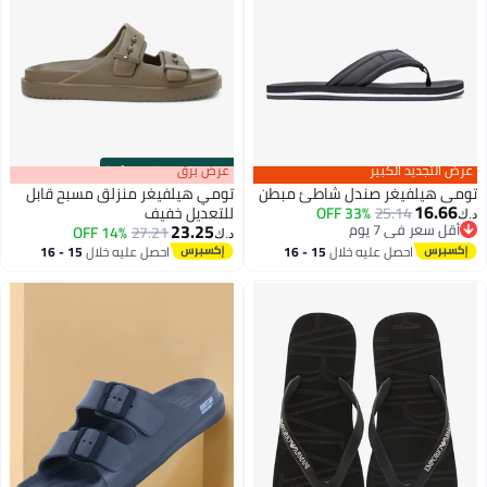
عرض التجديد الكبير
s
00
:
m
عرض برق
00
·
100% Left
تومي هيلفيغر صندل شاطئ مبطن
تومي هيلفيغر منزلق مسبح قابل
16.66
25.14
33% OFF
للتعديل خفيف
د.ك‏
23.25
أقل سعر في 7 يوم
14% OFF
27.21
د.ك‏
2
أقل سعر في 7 يوم
3
احصل عليه خلال
15 - 16
احصل عليه خلال
15 - 16
اغسطس
اغسطس