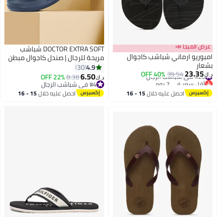
عرض الميجا 📣
DOCTOR EXTRA SOFT شباشب
امبوريو ارماني شباشب كاجوال
مريحة للرجال | صندل كاجوال مبطن
بشعار
ناعم بحزامين مانع للانزلاق | دكتور
4.9
30
23.35
#26 في شباشب الرجال
39.54
40% OFF
فائق النعومة D-505
6.50
22% OFF
8.38
د.ك‏
د.ك‏
أقل سعر في 7 يوم
#4 في شباشب الرجال
#26 في شباشب الرجال
#4 في شباشب الرجال
احصل عليه خلال
15 - 16
احصل عليه خلال
15 - 16
اغسطس
اغسطس