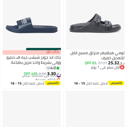
s
00
:
m
عرض برق
00
·
100% Left
تومي هيلفيغر منزلق مسبح قابل
جاك اند جونز شبشب جيه اف دبليو
للتعديل خفيف
25.32
وولي بشريط واحد مزين بطباعة
6% OFF
27.21
د.ك‏
أقل سعر في 7 يوم
4.0
9
3
3
أقل سعر في 7 يوم
3.30
#20 في شباشب الرجال
6.50
49% OFF
د.ك‏
بتخلّص بسرعة
#20 في شباشب الرجال
احصل عليه خلال
15 - 16
احصل عليه خلال
15 - 16
اغسطس
اغسطس