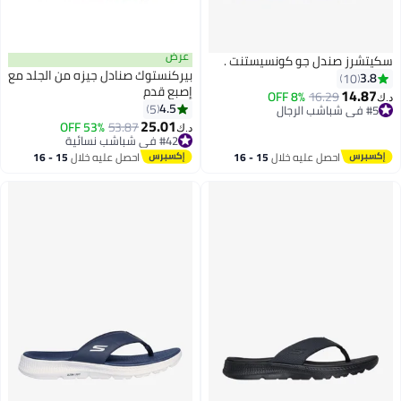
عرض
سكيتشرز صندل جو كونسيستنت .
بيركنستوك صنادل جيزه من الجلد مع
3.8
10
إصبع قدم
14.87
8% OFF
16.29
د.ك‏
4.5
5
#5 في شباشب الرجال
9
25.01
#5 في شباشب الرجال
53% OFF
53.87
د.ك‏
#42 في شباشب نسائية
#42 في شباشب نسائية
احصل عليه خلال
15 - 16
احصل عليه خلال
15 - 16
اغسطس
اغسطس