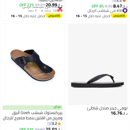
2.2
5
20.99
#38 في شباشب الرجال
27.21
22% OFF
8.47
9% OFF
9.32
د.ك‏
د.ك‏
3
3
أقل سعر في 7 يوم
#36 في شباشب الرجال
#38 في شباشب الرجال
#36 في شباشب الرجال
احصل عليه خلال
15 - 16
احصل عليه خلال
15 - 16
اغسطس
اغسطس
عرض
تومي جينز صندل شاطئ
16.76
بيركنستوك شبشب Gizeh أنيق
د.ك‏
ومريح من الفلين بنمط متعرج للرجال
والنساء
3.2
3
17
25.01
53% OFF
53.87
د.ك‏