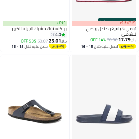
s
00
:
m
عرض برق
00
·
100% Left
عرض
تومي هيلفيغر صندل رياضي
بيركنستوك مشبك الجيزه الكبير
للشاطئ
4.0
1
17.79
14% OFF
20.90
25.01
53% OFF
53.87
د.ك‏
د.ك‏
2
احصل عليه خلال
15 - 16
احصل عليه خلال
15 - 16
اغسطس
اغسطس