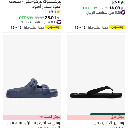
بيركنستوك بيركو-فلور - شبشب
4.8
6
أسود بشعار أسود
14.03
13% OFF
16.29
د.ك‏
3.1
10
#25 في شباشب الرجال
25.01
#25 في شباشب الرجال
53% OFF
53.87
د.ك‏
#35 في شباشب نسائية
#35 في شباشب نسائية
احصل عليه خلال
15 - 16
احصل عليه خلال
15 - 16
اغسطس
اغسطس
s
00
:
m
عرض برق
00
·
100% Left
عرض الميجا 📣
بوما إيبيك فليب في
تومي هيلفيغر منزلق مسبح قابل
للتعديل خفيف