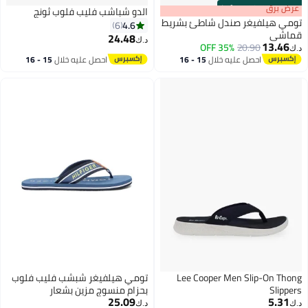
s
00
:
m
عرض برق
00
·
100% Left
الدو شباشب فليب فلوب ثونج
تومي هيلفيغر صندل شاطئ بشريط
4.6
6
قماشي
24.48
د.ك‏
13.46
35% OFF
20.90
د.ك‏
3
2
احصل عليه خلال
15 - 16
احصل عليه خلال
15 - 16
اغسطس
اغسطس
Lee Cooper Men Slip-On Thong
تومي هيلفيغر شبشب فليب فلوب
Slippers
بحزام منسوج مزين بشعار
25.09
5.31
د.ك‏
د.ك‏