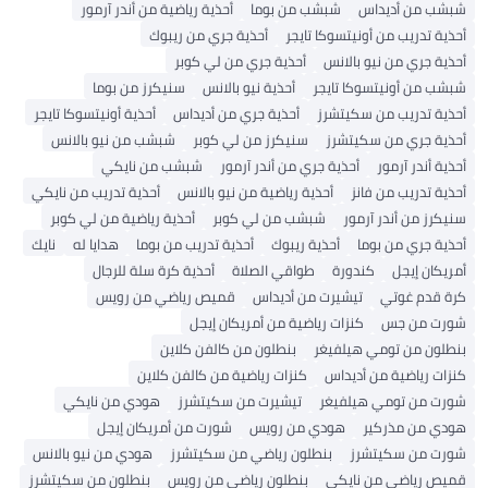
شبشب من أديداس
شبشب من بوما
أحذية رياضية من أندر آرمور
أحذية تدريب من أونيتسوكا تايجر
أحذية جري من ريبوك
أحذية جري من نيو بالانس
أحذية جري من لي كوبر
شبشب من أونيتسوكا تايجر
أحذية نيو بالانس
سنيكرز من بوما
أحذية تدريب من سكيتشرز
أحذية جري من أديداس
أحذية أونيتسوكا تايجر
أحذية جري من سكيتشرز
سنيكرز من لي كوبر
شبشب من نيو بالانس
أحذية أندر آرمور
أحذية جري من أندر آرمور
شبشب من نايكي
أحذية تدريب من فانز
أحذية رياضية من نيو بالانس
أحذية تدريب من نايكي
سنيكرز من أندر آرمور
شبشب من لي كوبر
أحذية رياضية من لي كوبر
أحذية جري من بوما
أحذية ريبوك
أحذية تدريب من بوما
هدايا له
نايك
أمريكان إيجل
كندورة
طواقي الصلاة
أحذية كرة سلة للرجال
كرة قدم غوتي
تيشيرت من أديداس
قميص رياضي من رويس
شورت من جس
كنزات رياضية من أمريكان إيجل
بنطلون من تومي هيلفيغر
بنطلون من كالفن كلاين
كنزات رياضية من أديداس
كنزات رياضية من كالفن كلاين
شورت من تومي هيلفيغر
تيشيرت من سكيتشرز
هودي من نايكي
هودي من مذركير
هودي من رويس
شورت من أمريكان إيجل
شورت من سكيتشرز
بنطلون رياضي من سكيتشرز
هودي من نيو بالانس
قميص رياضي من نايكي
بنطلون رياضي من رويس
بنطلون من سكيتشرز