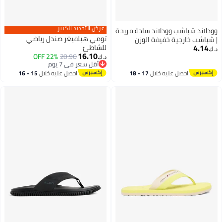
عرض التجديد الكبير
وودلاند شباشب وودلاند سادة مريحة
تومي هيلفيغر صندل رياضي
| شباشب خارجية خفيفة الوزن
4.14
للشاطئ
ومريحة - لون بني جملي (قد يختلف
د.ك‏
16.10
22% OFF
20.90
لون الظل)
د.ك‏
2
أقل سعر في 7 يوم
أقل سعر في 7 يوم
احصل عليه خلال
17 - 18
احصل عليه خلال
15 - 16
اغسطس
اغسطس