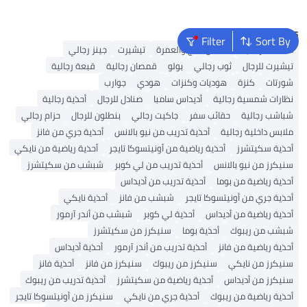
للسير في الخارج والعمل، حذاء نعل
أسود للرجال
Popular Searches
Filter
Sort By
محفظة رجالية
ملابس الحج والعمرة
تيشيرت
جينز رجالي
تيشيرت للرجال
ثوب رجالي
بولو
قمصان رجالية
قبعة رجالية
شورتات
كنزة
هوديات وكنزات
هودي
جوارب
نظارات شمسية رجالية
أديداس سامبا
صنادل للرجال
أحذية رجالية
شباشب رجالية
حقائب سفر
جاكيت رجالي
بنطلون للرجال
حزام رجالي
ملابس داخلية رجالية
أحذية تدريب من نيو بالانس
أحذية جري من فانز
أحذية سكيتشرز
أحذية رياضية من أونيتسوكا تايجر
أحذية رياضية من نايكي
سنيكرز من نيو بالانس
أحذية تدريب من لي كوبر
شبشب من سكيتشرز
أحذية رياضية من بوما
أحذية تدريب من أديداس
أحذية جري من أونيتسوكا تايجر
شبشب من فانز
أحذية نايكي
أحذية رياضية من أديداس
أحذية لي كوبر
شبشب من أندر آرمور
شبشب من ريبوك
أحذية بوما
سنيكرز من سكيتشرز
أحذية رياضية من فانز
أحذية تدريب من أندر آرمور
أحذية أديداس
سنيكرز من نايكي
سنيكرز من ريبوك
سنيكرز من فانز
أحذية فانز
سنيكرز من أديداس
أحذية رياضية من سكيتشرز
أحذية تدريب من ريبوك
أحذية رياضية من ريبوك
أحذية جري من نايكي
سنيكرز من أونيتسوكا تايجر