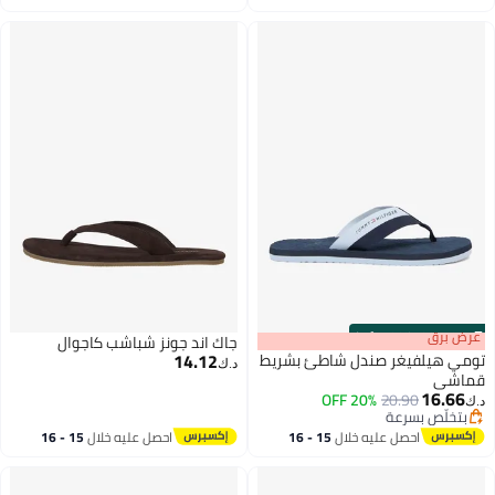
اغسطس
اغسطس
s
00
:
m
عرض برق
00
·
100% Left
جاك اند جونز شباشب كاجوال
14.12
تومي هيلفيغر صندل شاطئ بشريط
د.ك‏
قماشي
16.66
20% OFF
20.90
د.ك‏
2
بتخلّص بسرعة
بتخلّص بسرعة
احصل عليه خلال
15 - 16
احصل عليه خلال
15 - 16
اغسطس
اغسطس