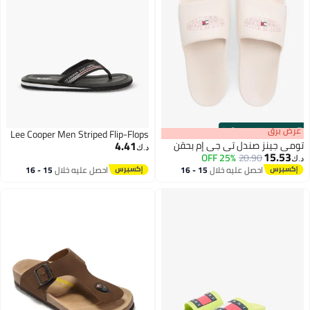
s
00
:
m
عرض برق
00
·
100% Left
Lee Cooper Men Striped Flip-Flops
4.41
تومي جينز صندل تي جي إم بحقن
د.ك‏
15.53
25% OFF
20.90
د.ك‏
احصل عليه خلال
15 - 16
احصل عليه خلال
15 - 16
2
اغسطس
اغسطس