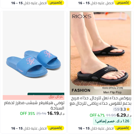
احصل عليه خلال
15 - 16
احصل عليه خلال
15 - 16
2
اغسطس
اغسطس
s
00
:
m
عرض برق
00
·
100% Left
ريوكس حذاء نعل للرجال، حذاء مريح
تومي هيلفيغر شبشب مطرز لحمام
بدعم للقوس، حذاء رياضي للرجال مع
السباحة
دعم للقوس، أحذية الحمام المقاومة
3.3
59
16.19
35% OFF
25.14
للانزلاق، حذاء سريع الجفاف خفيف
6.29
47% OFF
11.95
د.ك‏
د.ك‏
2
5
الوزن، حذاء سلسلة مسطح ينزلق
1.26 د.ك. خصم إضافي!
للرجال، حذاء سلسلة ذي قاعدة
احصل عليه خلال
15 - 16
احصل عليه خلال
15 - 16
ناعمة وقدم مستديرة، حذاء سلسلة
اغسطس
اغسطس