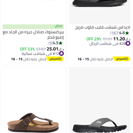
عرض
اديداس شبشب فليب فلوب مريح
بيركنستوك صنادل جيزه من الجلد مع
4.6
167
إصبع قدم
11.20
29% OFF
15.91
د.ك‏
4.5
5
#28 في شباشب الرجال
9
25.01
#28 في شباشب الرجال
53% OFF
53.87
د.ك‏
#12 في شباشب نسائية
#12 في شباشب نسائية
احصل عليه خلال
15 - 16
احصل عليه خلال
15 - 16
اغسطس
اغسطس