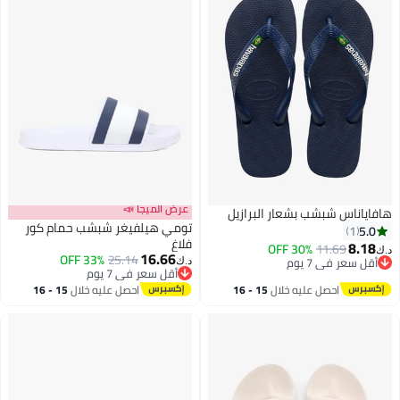
عرض الميجا 📣
هافاياناس شبشب بشعار البرازيل
تومي هيلفيغر شبشب حمام كور
5.0
1
فلاغ
8.18
30% OFF
11.69
د.ك‏
16.66
33% OFF
25.14
أقل سعر في 7 يوم
د.ك‏
أقل سعر في 7 يوم
أقل سعر في 7 يوم
أقل سعر في 7 يوم
احصل عليه خلال
15 - 16
احصل عليه خلال
15 - 16
اغسطس
اغسطس