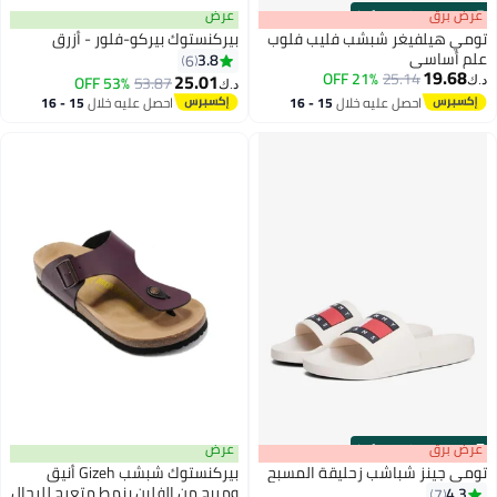
s
00
:
m
عرض برق
00
·
100% Left
عرض
تومي هيلفيغر شبشب فليب فلوب
بيركنستوك بيركو-فلور - أزرق
علم أساسي
3.8
6
19.68
21% OFF
25.14
25.01
53% OFF
53.87
د.ك‏
د.ك‏
احصل عليه خلال
15 - 16
احصل عليه خلال
15 - 16
اغسطس
اغسطس
s
00
:
m
عرض برق
00
·
100% Left
عرض
تومي جينز شباشب زحليقة المسبح
بيركنستوك شبشب Gizeh أنيق
ومريح من الفلين بنمط متعرج للرجال
4.3
7