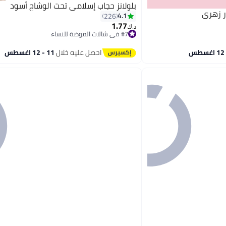
بلولانز حجاب إسلامي تحت الوشاح أسود
ر زهري
4.1
226
1.77
#7 في شالات الموضة للنساء
د.ك‏
بتخلّص بسرعة
7
#7 في شالات الموضة للنساء
احصل عليه خلال
11 - 12 اغسطس