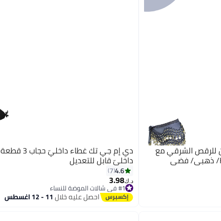
ن للرقص الشرقي مع
دي إم جي تك غطاء داخليّ
داخليّ قابل للتعديل
4.6
7
3.98
#1 في شالات الموضة للنساء
د.ك‏
تم بيع +10 مؤخرًا
احصل عليه خلال
11 - 12 اغسطس
#1 في شالات الموضة للنساء