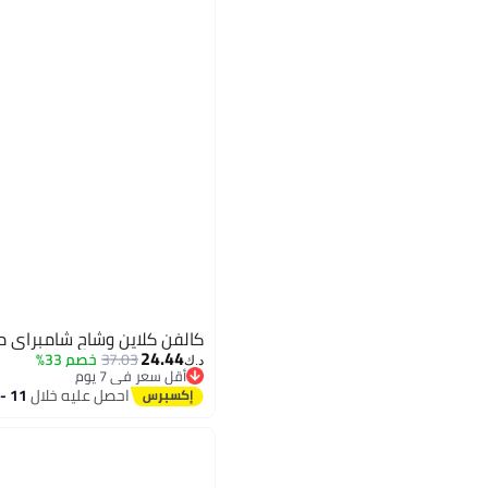
كالفن كلاين وشاح شامبراي م
24.44
37.03
خصم 33%
د.ك‏
أقل سعر في 7 يوم
أقل سعر في 7 يوم
احصل عليه خلال
11 - 12 اغسطس