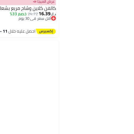
عرض الميجا 📣
كالفن كلاين وشاح مربع بشعا
16.39
24.72
خصم 33%
د.ك‏
أقل سعر في 30 يوم
أقل سعر في 30 يوم
احصل عليه خلال
11 - 12 اغسطس