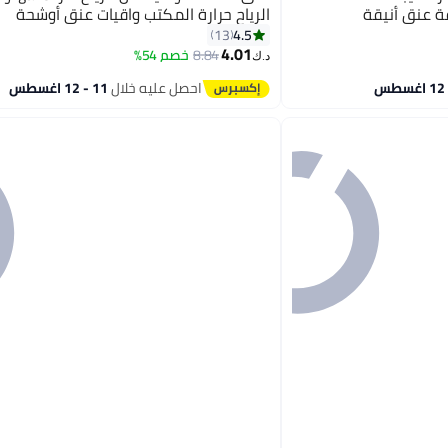
ة عنق أنيقة
الرياح حرارة المكتب واقيات عنق أوشحة
4.5
13
4.01
8.84
خصم 54%
د.ك‏
احصل عليه خلال
11 - 12 اغسطس