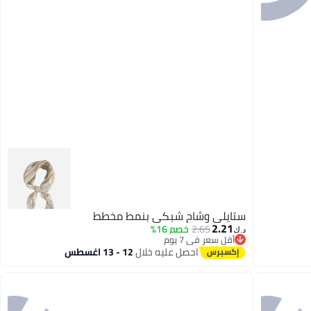
ستايلي وشاح شبكي بنمط مخطط
2.21
2.65
خصم 16%
د.ك‏
أقل سعر في 7 يوم
أقل سعر في 7 يوم
احصل عليه خلال
12 - 13 اغسطس