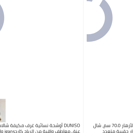
Goolsky وشاح مربع مزخرف بالأزهار 70.0 سم، شال
DUNISO أوشحة نسائية غرف مكيفة شالا
ر حقيبة متعدد
عنق معاطف و