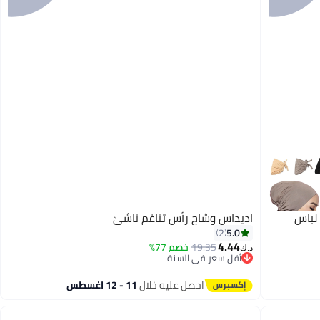
 حجاب 3 قطعة لباس
اديداس وشاح رأس تناغم ناشئ
5.0
2
4.44
19.35
خصم 77%
د.ك‏
أقل سعر في السنة
أقل سعر في السنة
احصل عليه خلال
11 - 12 اغسطس