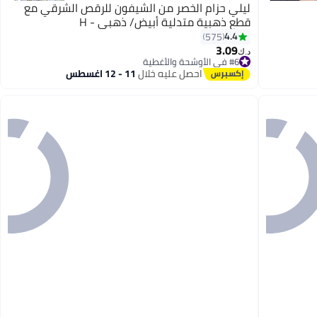
ليلي حزام الخصر من الشيفون للرقص الشرقي مع
قطع ذهبية متدلية أبيض/ ذهبي - H
4.4
575
3.09
9
د.ك‏
#6 في الأوشحة والأغطية
#6 في الأوشحة والأغطية
احصل عليه خلال
11 - 12 اغسطس