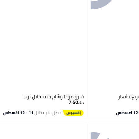
ربع بشعار
فيرو مودا وشاح فيملفايل برب
7.50
د.ك‏
احصل عليه خلال
11 - 12 اغسطس