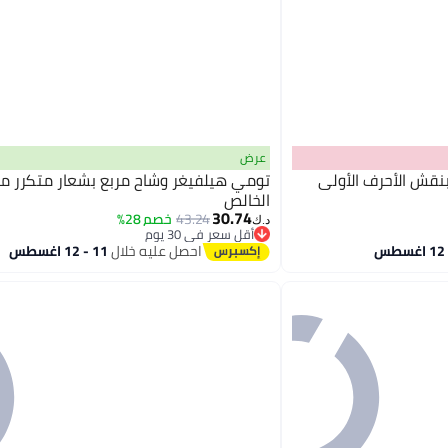
عرض
قش الأحرف الأولى
تومي هيلفيغر وشاح مربع بشعار متكرر من
الخالص
30.74
43.24
خصم 28%
د.ك‏
2
أقل سعر في 30 يوم
أقل سعر في 30 يوم
احصل عليه خلال
11 - 12 اغسطس