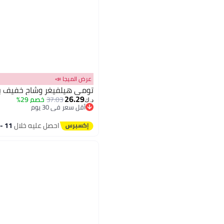
عرض الميجا 📣
تومي هيلفيغر وشاح خفيف بن
26.29
37.03
خصم 29%
د.ك‏
أقل سعر في 30 يوم
أقل سعر في 30 يوم
احصل عليه خلال
11 - 12 اغسطس