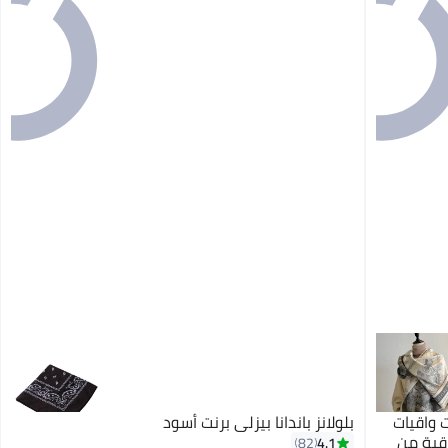
ت واقيات
بلولانز باندانا بيزلي برنت أسود
اقية من الرياح كاردigans واقية من
4.1
82