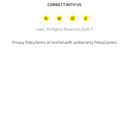
حكم عن بُعد
CONNECT WITH US
يس
خارجية
يكر
© 2026 noon. All Rights Reserved
Privacy Policy
Terms of Use
Sell with us
Warranty Policy