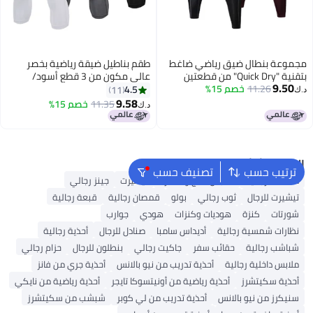
مجموعة بنطال ضيق رياضي ضاغط
طقم بناطيل ضيقة رياضية بخصر
بتقنية "Quick Dry" من قطعتين
عالي مكون من 3 قطع أسود/
9.50
أسود / عنابي
11.26
خصم 15%
رمادي/ أبيض
4.5
11
د.ك‏
9.58
11.35
خصم 15%
د.ك‏
البحث الشائع
ترتيب حسب
تصنيف حسب
محفظة رجالية
ملابس الحج والعمرة
تيشيرت
جينز رجالي
تيشيرت للرجال
ثوب رجالي
بولو
قمصان رجالية
قبعة رجالية
شورتات
كنزة
هوديات وكنزات
هودي
جوارب
نظارات شمسية رجالية
أديداس سامبا
صنادل للرجال
أحذية رجالية
شباشب رجالية
حقائب سفر
جاكيت رجالي
بنطلون للرجال
حزام رجالي
ملابس داخلية رجالية
أحذية تدريب من نيو بالانس
أحذية جري من فانز
أحذية سكيتشرز
أحذية رياضية من أونيتسوكا تايجر
أحذية رياضية من نايكي
سنيكرز من نيو بالانس
أحذية تدريب من لي كوبر
شبشب من سكيتشرز