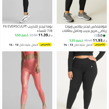
موفليتكس ليجنز بيلاتس ويوجا
بوما ليجنز للتدريب Fit EVERSCULPT
رياضي مريح بجيب وحامل بطاقات
7/8 للنساء
11.39
بجودة عالية
22.86
خصم 50%
5.0
1
د.ك‏
11.93
18.40
خصم 35%
د.ك‏
احصل عليه خلال
13 - 14
احصل عليه خلال
13 - 14
اغسطس
اغسطس