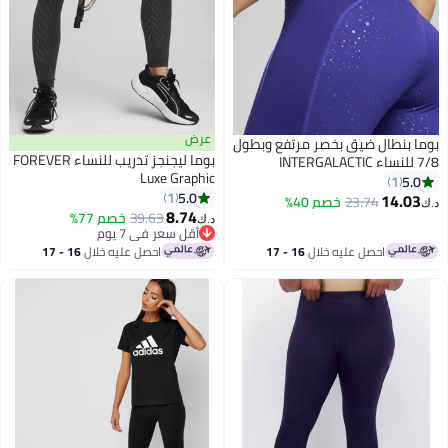
عرض
بوما بنطال ضيق بخصر مرتفع وبطول
بوما ليجنجز تدريب للنساء FOREVER
7/8 للنساء INTERGALACTIC
Luxe Graphic
5.0
1
5.0
1
14.03
23.74
خصم 40%
د.ك‏
8.74
39.63
خصم 77%
د.ك‏
أقل سعر في 7 يوم
أقل سعر في 7 يوم
احصل عليه خلال
16 - 17
احصل عليه خلال
16 - 17
اغسطس
اغسطس