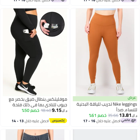
اغسطس
اغسطس
عرض
موفليتكس بنطال ضيق بخصر مع
Nike leggings تدريب للياقة البدنية
جيوب للنادي بما في ذلك فتحة
9.15
للنساء، صدأ
18.40
خصم 50%
أيربودس فتحة البطاقة
د.ك‏
13.81
35.66
خصم 61%
د.ك‏
احصل عليه خلال
16 - 17
احصل عليه خلال
13 - 14
اغسطس
اغسطس