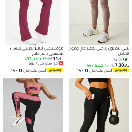
بنتي بنطلون رياضي بخصر عالٍ وطول
موفليتكس ليغنز تدريبي للنساء
الكاحل
بنفسجي ناعم فاخر
11
17.48
خصم 37%
5.0
2
د.ك‏
أقل سعر في 7 يوم
7.30
13.78
خصم 47%
د.ك‏
3
أقل سعر في 7 يوم
احصل عليه خلال
13 - 14
احصل عليه خلال
13 - 14
اغسطس
اغسطس