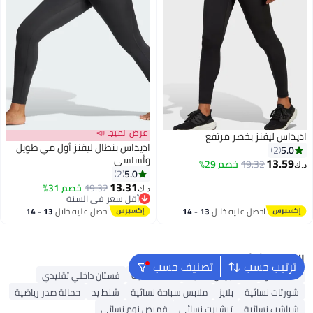
عرض الميجا 📣
اديداس ليقنز بخصر مرتفع
اديداس بنطال ليقنز أول مي طويل
5.0
2
وأساسي
13.59
19.32
خصم 29%
د.ك‏
5.0
2
13.31
19.32
خصم 31%
د.ك‏
أقل سعر في السنة
أقل سعر في السنة
احصل عليه خلال
13 - 14
احصل عليه خلال
13 - 14
اغسطس
اغسطس
البحث الشائع
ترتيب حسب
تصنيف حسب
شنط ألدو
شنط جيس نسائية
شنط نسائية
فستان داخلي تقليدي
شورتات نسائية
بلايز
ملابس سباحة نسائية
شنط يد
حمالة صدر رياضية
شباشب نسائية
تيشيرت نسائي
قميص نوم نسائي