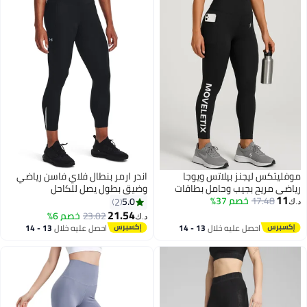
موفليتكس ليجنز بيلاتس ويوجا
اندر ارمر بنطال فلاي فاسن رياضي
رياضي مريح بجيب وحامل بطاقات
وضيق بطول يصل للكاحل
11
بجودة عالية
17.48
خصم 37%
5.0
2
د.ك‏
21.54
23.02
خصم 6%
د.ك‏
احصل عليه خلال
13 - 14
احصل عليه خلال
13 - 14
اغسطس
اغسطس