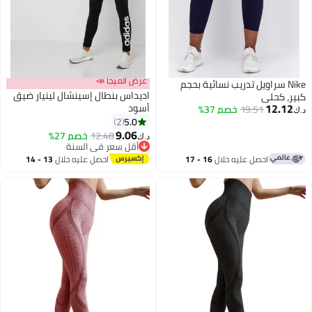
عرض الميجا 📣
Nike سراويل تدريب نسائية بحجم
اديداس بنطال إسينشال لينيار ضيق
كبير، كحلي
12.12
أسود
19.51
خصم 37%
د.ك‏
5.0
2
9.06
12.48
خصم 27%
د.ك‏
أقل سعر في السنة
أقل سعر في السنة
احصل عليه خلال
16 - 17
احصل عليه خلال
13 - 14
اغسطس
اغسطس