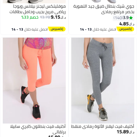
جوي شيك بنطال ضيق جيد التهوية
موفليتكس ليجنز بيلاتس ويوجا
بخصر مرتفع رمادي
رياضي مريح بجيب وحامل بطاقات
9.15
بجودة عالية
13.78
خصم 33%
3.9
140
د.ك‏
4.85
د.ك‏
6
احصل عليه خلال
13 - 14
احصل عليه خلال
13 - 14
اغسطس
اغسطس
أكتيف فيت ليقنز الألوة رمادي منقط
أكتيف فيت بنطلون كابري سابيلا
15.89
برتقالي
د.ك‏
15.89