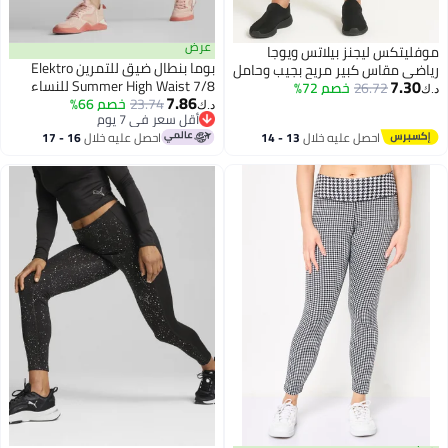
عرض
موفليتكس ليجنز بيلاتس ويوجا
بوما بنطال ضيق للتمرين Elektro
رياضي مقاس كبير مريح بجيب وحامل
7.30
Summer High Waist 7/8 للنساء
26.72
بطاقات بجودة عالية
خصم 72%
د.ك‏
7.86
23.74
خصم 66%
د.ك‏
أقل سعر في 7 يوم
أقل سعر في 7 يوم
احصل عليه خلال
13 - 14
احصل عليه خلال
16 - 17
اغسطس
اغسطس