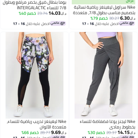
عرض
بوما بنطال ضيق بخصر مرتفع وبطول
Nike سراويل ليغينغز رياضية نسائية
7/8 للنساء INTERGALACTIC
14.03
بتصميم مناسب بطول 7/8، متعددة
23.74
خصم 40%
د.ك‏
6.30
الألوان
30.27
خصم 79%
د.ك‏
احصل عليه خلال
16 - 17
احصل عليه خلال
16 - 17
اغسطس
اغسطس
Nike ليجنز يوغا فضفاضة للنساء
Nike ليغينغز تدريب رياضية للنساء،
بخطوط، رمادي
متعددة الألوان
9.69
14.15
20.37
خصم 30%
28.77
خصم 66%
د.ك‏
د.ك‏
احصل عليه خلال
16 - 17
احصل عليه خلال
16 - 17