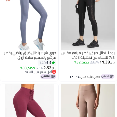
بوما بنطال ضيق بخصر مرتفع مقاس
جوي شيك بنطال ضيق رياضي بخصر
7/8 للنساء من تكشيلة LACE
مرتفع وتصميم سادة أزرق
11.39
23.74
خصم 52%
3.9
140
د.ك‏
2.52
6.14
خصم 58%
د.ك‏
6
أقل سعر في السنة
أقل سعر في السنة
احصل عليه خلال
16 - 17
اغسطس