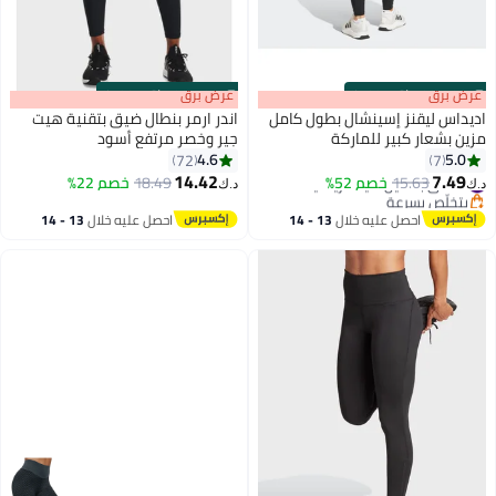
s
00
:
m
عرض برق
00
·
باقي 100%
s
00
:
m
عرض برق
00
·
باقي 100%
اديداس ليقنز إسينشال بطول كامل
اندر ارمر بنطال ضيق بتقنية هيت
مزين بشعار كبير للماركة
جير وخصر مرتفع أسود
4.6
5.0
72
7
6
14.42
7.49
#1 في بناطيل ضيقة رياضية
15.63
خصم 52%
18.49
خصم 22%
د.ك‏
د.ك‏
بتخلّص بسرعة
#1 في بناطيل ضيقة رياضية
احصل عليه خلال
13 - 14
احصل عليه خلال
13 - 14
اغسطس
اغسطس