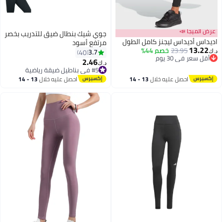
عرض الميجا 📣
جوي شيك بنطال ضيق للتدريب بخصر
اديداس أديداس ليجنز كامل الطول
مرتفع أسود
13.22
23.95
خصم 44%
3.7
40
د.ك‏
أقل سعر في 30 يوم
2.46
د.ك‏
أقل سعر في 30 يوم
#5 في بناطيل ضيقة رياضية
#5 في بناطيل ضيقة رياضية
احصل عليه خلال
13 - 14
احصل عليه خلال
13 - 14
اغسطس
اغسطس