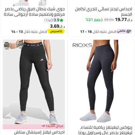
اديداس ليجنز نسائي للجري لكامل
جوي شيك بنطال ضيق رياضي بخصر
الجسم
مرتفع وتصميم سادة أرجواني سادة
19.77
29.04
خصم 31%
3.9
140
د.ك‏
3.69
د.ك‏
6
احصل عليه خلال
16 - 17
احصل عليه خلال
13 - 14
اغسطس
اغسطس
عرض الميجا 📣
ريوكس ليغينغز رياضية للنساء،
اديداس ليقنز إسينشال ستاش
ليغينغز بخصر عالٍ وسراويل يوغا