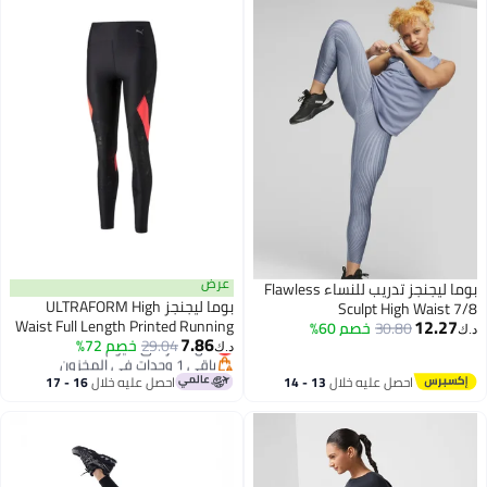
عرض
بوما ليجنجز تدريب للنساء Flawless
بوما ليجنجز ULTRAFORM High
Sculpt High Waist 7/8
12.27
Waist Full Length Printed Running
30.80
خصم 60%
د.ك‏
7.86
للنساء
29.04
أقل سعر في 7 يوم
خصم 72%
د.ك‏
باقي 1 وحدات في المخزون
أقل سعر في 7 يوم
احصل عليه خلال
13 - 14
احصل عليه خلال
16 - 17
اغسطس
اغسطس