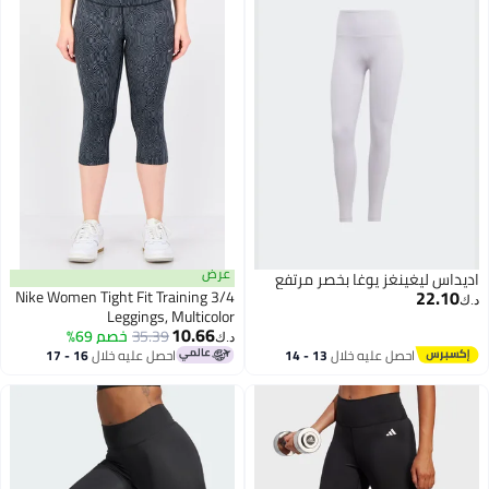
عرض
اديداس ليغينغز يوغا بخصر مرتفع
22.10
Nike Women Tight Fit Training 3/4
د.ك‏
Leggings, Multicolor
10.66
35.39
خصم 69%
د.ك‏
احصل عليه خلال
13 - 14
احصل عليه خلال
16 - 17
اغسطس
اغسطس