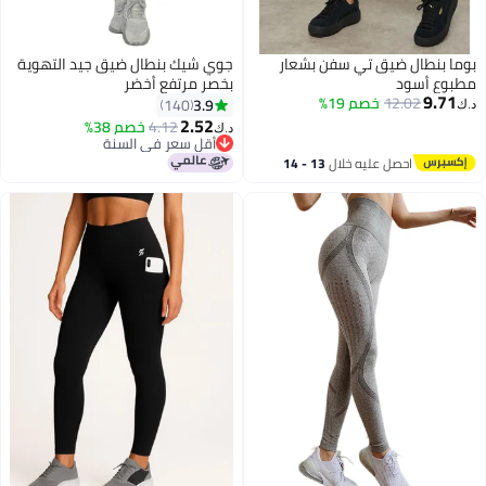
بوما بنطال ضيق تي سفن بشعار
جوي شيك بنطال ضيق جيد التهوية
مطبوع أسود
بخصر مرتفع أخضر
9.71
12.02
خصم 19%
3.9
140
د.ك‏
2.52
4.12
خصم 38%
د.ك‏
6
أقل سعر في السنة
أقل سعر في السنة
احصل عليه خلال
13 - 14
اغسطس