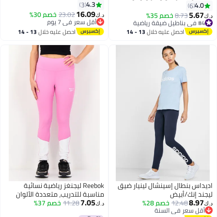
4.3
للنساء، ليغينغز ناعمة ومطاطية
3
4.0
6
16.09
للتحكم في البطن، سراويل رياضية
5.67
23.02
خصم 30%
8.73
خصم 35%
د.ك‏
د.ك‏
2
قابلة للتنفس، ليغينغز يوغا للتمارين
أقل سعر في 7 يوم
#4 في بناطيل ضيقة رياضية
أقل سعر في 7 يوم
#4 في بناطيل ضيقة رياضية
الرياضية والجري وغيرها، لون
احصل عليه خلال
13 - 14
احصل عليه خلال
13 - 14
جرافيت
اغسطس
اغسطس
اديداس بنطال إسينشال لينيار ضيق
Reebok ليجنغز رياضية نسائية
ليجند إنك/أبيض
مناسبة للتدريب، متعددة الألوان
7.05
8.97
12.48
خصم 28%
11.28
خصم 37%
د.ك‏
د.ك‏
أقل سعر في السنة