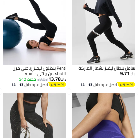
هامل بنطال ليقنز بشعار الماركة
Penti بنطلون ليجنز رياضي مرن
9.71
للنساء من بينتي - أسود
د.ك‏
13.78
23.02
خصم 40%
د.ك‏
احصل عليه خلال
13 - 14
احصل عليه خلال
13 - 14
اغسطس
اغسطس