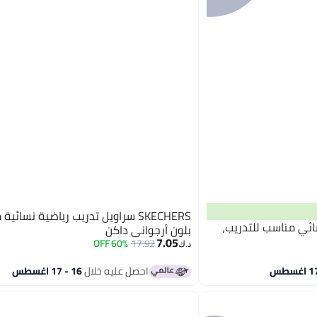
SKECHERS سراويل تدريب رياضية نسائية
ي نسائي مناسب للتدريب،
بلون أرجواني داكن
7.05
60% OFF
17.92
د.ك‏
احصل عليه خلال
16 - 17 اغسطس