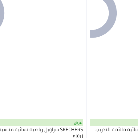
عرض
ية نسائية ملائمة للتدريب
SKECHERS سراويل رياضية نسائية منا
زرقاء