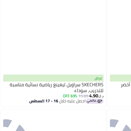
عرض
، أخضر
SKECHERS سراويل ليغينغ رياضية نسائية مناسبة
للتدريب، سوداء
4.90
69% OFF
15.89
د.ك‏
احصل عليه خلال
16 - 17 اغسطس