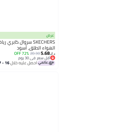
عرض
SKECHERS سروال كاب
الهواء الطلق، أسود
5.68
72% OFF
20.30
د.ك‏
أقل سعر في 30 يوم
أقل سعر في 30 يوم
احصل عليه خلال
16 - 17 اغسطس