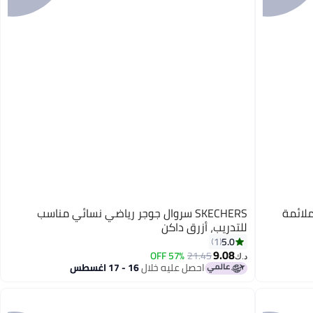
 ملائمة
SKECHERS سروال جوجر رياضي نسائي مناسب
للتدريب، أزرق داكن
5.0
1
9.08
57% OFF
21.45
د.ك‏
احصل عليه خلال
16 - 17 اغسطس