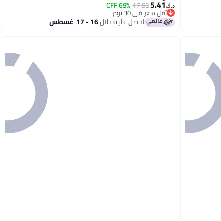
5.41
69% OFF
17.92
د.ك‏
أقل سعر في 30 يوم
أقل سعر في 30 يوم
احصل عليه خلال
16 - 17 اغسطس