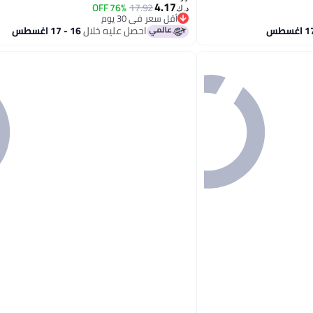
4.17
76% OFF
17.92
د.ك‏
أقل سعر في 30 يوم
أقل سعر في 30 يوم
احصل عليه خلال
16 - 17 اغسطس