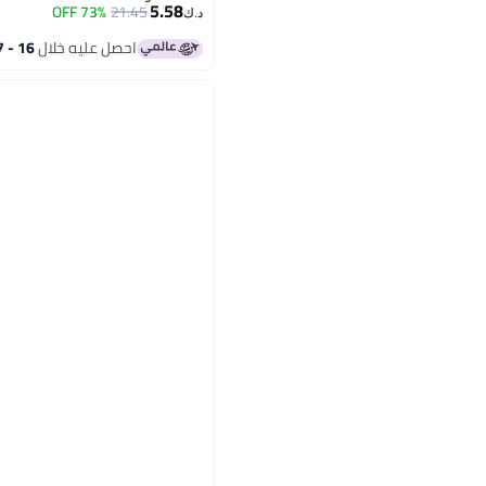
5.58
73% OFF
21.45
د.ك‏
احصل عليه خلال
16 - 17 اغسطس