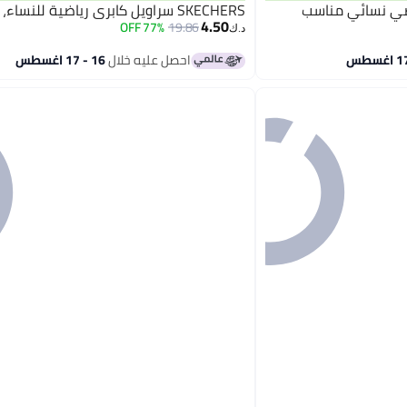
غ رياضي نسائي مناسب
SKECHERS سراويل كابري رياضية للنساء، سوداء
4.50
77% OFF
19.86
د.ك‏
احصل عليه خلال
16 - 17 اغسطس