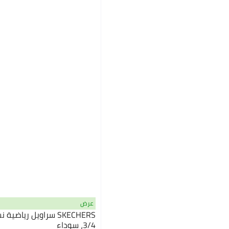
عرض
SKECHERS سراويل رياض
3/4، سوداء