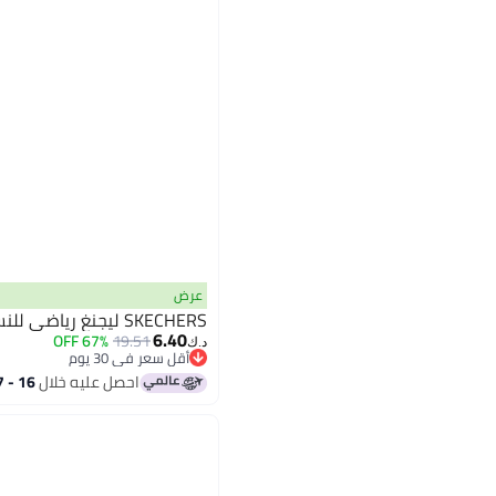
عرض
SKECHERS ليجنغ رياضي للنساء، أخضر
6.40
67% OFF
19.51
د.ك‏
أقل سعر في 30 يوم
أقل سعر في 30 يوم
احصل عليه خلال
16 - 17 اغسطس