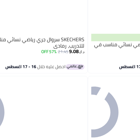
SKECHERS سروال جري رياضي نسائي م
ري رياضي نسائي مناسب في
للتدريب، رمادي
9.08
57% OFF
21.45
د.ك‏
احصل عليه خلال
16 - 17 اغسطس