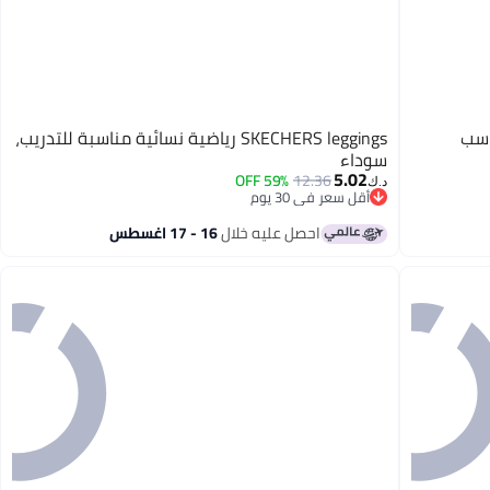
ناسب
SKECHERS leggings رياضية نسائية مناسبة للتدريب،
سوداء
5.02
59% OFF
12.36
د.ك‏
أقل سعر في 30 يوم
أقل سعر في 30 يوم
احصل عليه خلال
16 - 17 اغسطس