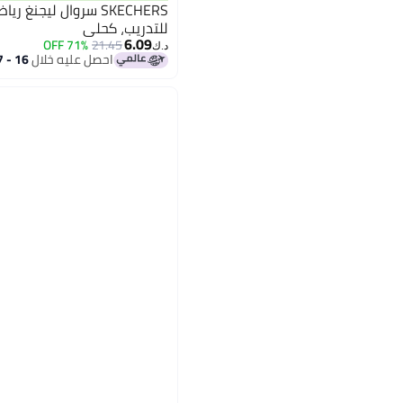
SKECHERS سروال ليجن
للتدريب، كحلي
6.09
71% OFF
21.45
د.ك‏
احصل عليه خلال
16 - 17 اغسطس