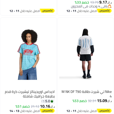
9.17
13.79
خصم 33%
د.ك‏
9
باقي 4 وحدات في المخزون
باقي 4 وحدات في المخزون
احصل عليه خلال
11 - 12
احصل عليه خلال
11 - 12
اغسطس
اغسطس
Nike تي شيرت طاقة M NK DF T90
اديداس اوريجينالز تيشيرت كرة قدم
4
بطبعة جرافيك شاملة
15.09
32.31
خصم 53%
5.0
1
د.ك‏
10.16
21.12
خصم 51%
د.ك‏
احصل عليه خلال
11 - 12
احصل عليه خلال
13 - 14