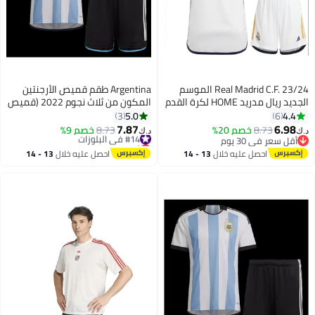
Real Madrid C.F. 23/24 الموسم
Argentina طقم قميص الأرجنتين
الجديد ريال مدريد HOME لكرة القدم
المكون من ثلاث نجوم 2022 (قميص
أطقم مشجعي كرة القدم جيرسي /
+ شورت) - إصدار البطل
5.0
4.4
3
6
السراويل هدية مجموعة أحجام
7.87
6.98
8.73
خصم 20%
#14 في البلوزات
8.73
خصم 9%
د.ك‏
د.ك‏
الشباب وحجم الكبار
أقل سعر في 30 يوم
أقل سعر في 30 يوم
أقل سعر في 30 يوم
#14 في البلوزات
احصل عليه خلال
13 - 14
احصل عليه خلال
13 - 14
اغسطس
اغسطس