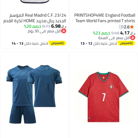
PRINTSHOP4ME England Football
Real Madrid C.F. 23/24 الموسم
Team World Fans printed T shirts
الجديد ريال مدريد HOME لكرة القدم
6.98
Supporting The Team Football
8.73
خصم 20%
أطقم مشجعي كرة القدم جيرسي /
2.6
3
د.ك‏
أقل سعر في 30 يوم
Team Jersey T shirts For Men |
السراويل هدية مجموعة أحجام
4.17
5.46
خصم 23%
د.ك‏
6
أقل سعر في 30 يوم
Women
الشباب وحجم الكبار
أقل سعر في السنة
أقل سعر في السنة
احصل عليه خلال
12 - 13
احصل عليه خلال
13 - 14
اغسطس
اغسطس