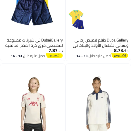
DubaiGallery طقم قميص رجالي
DubaiGallery تي شيرتات مطبوعة
ونسائي للأطفال الأولاد والبنات تي
لمشجعي فرق كرة القدم العالمية
7.87
8.73
شيرت طقم ملابس المنتخب الوطني
دعمًا للفريق | تي شيرتات قميص
د.ك‏
د.ك‏
والأندية بأكمام قصيرة شورت رياضي
كرة القدم للرجال | النساء | الأطفال
احصل عليه خلال
13 - 14
احصل عليه خلال
13 - 14
اغسطس
اغسطس
مطبوع
للفوز بالكأس