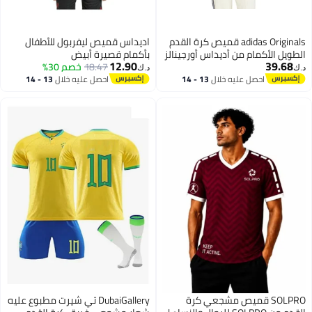
adidas Originals قميص كرة القدم
اديداس قميص ليفربول للأطفال
الطويل الأكمام من أديداس أورجينالز
بأكمام قصيرة أبيض
12.90
39.68
المعزول شتويًا
18.47
خصم 30%
د.ك‏
د.ك‏
احصل عليه خلال
13 - 14
احصل عليه خلال
13 - 14
اغسطس
اغسطس
SOLPRO قميص مشجعي كرة
DubaiGallery تي شيرت مطبوع عليه