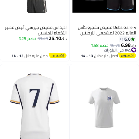
DubaiGallery قميص تشجيع كأس
اديداس قميص جيرسي أبيض قصير
العالم 2022 لمشجعي الأرجنتين
الأكمام للجنسين
25.10
بدلة كرة قدم للآباء والأطفال
33.49
خصم 25%
5.0
1
د.ك‏
6.98
16.70
خصم 58%
د.ك‏
#45 في البلوزات
#45 في البلوزات
احصل عليه خلال
13 - 14
احصل عليه خلال
13 - 14
اغسطس
اغسطس