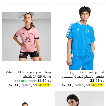
اغسطس
اغسطس
اديداس قميص جيرسي أزرق
بوما قميص جيرسيه Palermo F.C.
حقيقي بأكمام قصيرة للجنسين
24/25 Home للشباب
14.94
33.49
30.84
خصم 51%
د.ك‏
د.ك‏
احصل عليه خلال
13 - 14
احصل عليه خلال
13 - 14
اغسطس
اغسطس