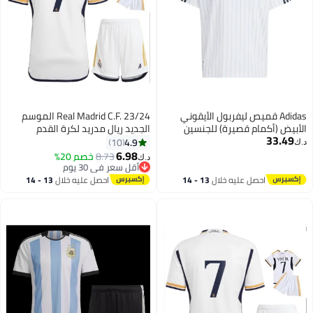
Adidas قميص ليفربول الأيقوني
Real Madrid C.F. 23/24 الموسم
الأبيض (أكمام قصيرة) للجنسين
الجديد ريال مدريد لكرة القدم
33.49
مجموعات Vini Jr. المشجعين كرة
4.9
10
د.ك‏
القدم جيرسي / السراويل هدية
6.98
8.73
خصم 20%
د.ك‏
مجموعة أحجام الشباب وحجم الكبار
أقل سعر في 30 يوم
أقل سعر في 30 يوم
احصل عليه خلال
13 - 14
احصل عليه خلال
13 - 14
اغسطس
اغسطس