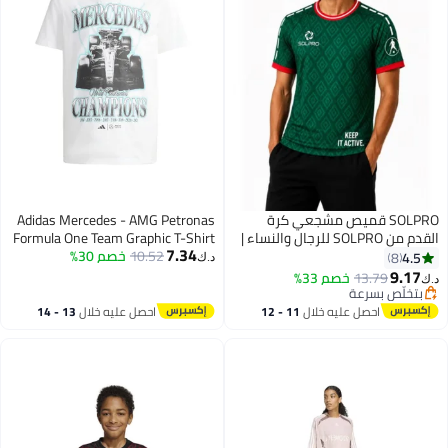
SOLPRO قميص مشجعي كرة
Adidas Mercedes - AMG Petronas
القدم من SOLPRO للرجال والنساء |
Formula One Team Graphic T-Shirt
7.34
قميص مطبوع للمكسيك
10.52
خصم 30%
4.5
8
د.ك‏
9.17
13.79
خصم 33%
د.ك‏
9
بتخلّص بسرعة
بتخلّص بسرعة
احصل عليه خلال
11 - 12
احصل عليه خلال
13 - 14
اغسطس
اغسطس