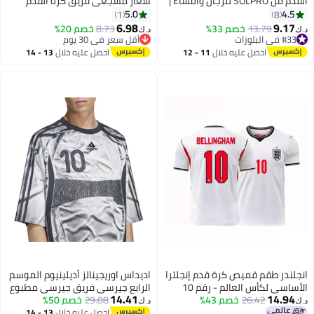
القدم من SOLPRO للرجال والنساء |
شعار مشجعي فريق كرة القدم
قميص مطبوع قطر
العالمي لدعم الفريق تي شيرت
5.0
4.5
1
8
فريق كرة القدم للرجال | النساء |
6.98
9.17
13.79
خصم 33%
8.73
خصم 20%
د.ك‏
د.ك‏
9
الأطفال للفوز بالكأس
#33 في البلوزات
أقل سعر في 30 يوم
#33 في البلوزات
أقل سعر في 30 يوم
احصل عليه خلال
11 - 12
احصل عليه خلال
13 - 14
اغسطس
اغسطس
انجلندر طقم قميص كرة قدم إنجلترا
اديداس اوريجينالز أديلينيوم الموسم
الأساسي لكأس العالم - رقم 10
الرابع جيرسي فريق جيرسي مطبوع
14.41
14.94
بيلينجهام
26.42
خصم 43%
29.08
خصم 50%
د.ك‏
د.ك‏
احصل عليه خلال
13 - 14