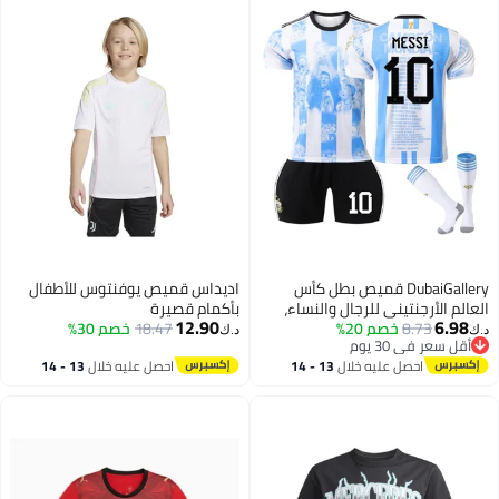
DubaiGallery قميص بطل كأس
اديداس قميص يوفنتوس للأطفال
العالم الأرجنتيني للرجال والنساء،
بأكمام قصيرة
12.90
6.98
8.73
خصم 20%
طقم تي شيرت للأولاد والبنات، طقم
18.47
خصم 30%
د.ك‏
د.ك‏
أقل سعر في 30 يوم
ملابس للمنتخب الوطني والأندية،
أقل سعر في 30 يوم
احصل عليه خلال
13 - 14
احصل عليه خلال
13 - 14
شورت رياضي بأكمام قصيرة مطبوع
اغسطس
اغسطس