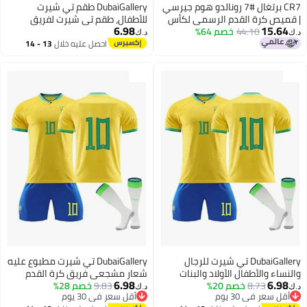
CR7 برتغال #7 رونالدو هوم جيرسي
DubaiGallery طقم تي شيرت
| قميص كرة القدم الرسمي لكأس
للأطفال، طقم تي شيرت لفريق
6.98
15.64
44.10
خصم 64%
العالم - نسخة المعجبين
الرياض رقم 7، طقم بدلة كرة قدم
د.ك‏
د.ك‏
بطبعة جيرسي صفراء
احصل عليه خلال
13 - 14
اغسطس
DubaiGallery تي شيرت للرجال
DubaiGallery تي شيرت مطبوع عليه
والنساء والأطفال الأولاد والبنات
شعار مشجعي فريق كرة القدم
6.98
6.98
8.73
خصم 20%
طقم زي الفريق الوطني والأندية
9.83
خصم 28%
العالمي لدعم الفريق تي شيرت
د.ك‏
د.ك‏
أقل سعر في 30 يوم
أقل سعر في 30 يوم
بأكمام قصيرة وشورتات رياضية
فريق كرة القدم للرجال | النساء |