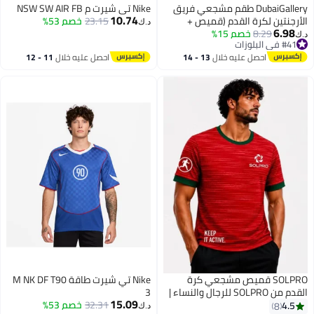
DubaiGallery طقم مشجعي فريق
Nike تي شيرت م NSW SW AIR FB
10.74
الأرجنتين لكرة القدم (قميص +
23.15
خصم 53%
د.ك‏
6.98
شورت)
8.29
خصم 15%
د.ك‏
#41 في البلوزات
#41 في البلوزات
احصل عليه خلال
13 - 14
احصل عليه خلال
11 - 12
اغسطس
اغسطس
SOLPRO قميص مشجعي كرة
Nike تي شيرت طاقة M NK DF T90
القدم من SOLPRO للرجال والنساء |
3
15.09
قميص مطبوع للبرتغال
32.31
خصم 53%
4.5
8
د.ك‏