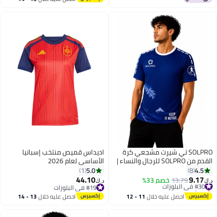
اغسطس
SOLPRO تي شيرت مشجعي كرة
اديداس قميص منتخب إسبانيا
القدم من SOLPRO للرجال والنساء |
الأساسي لعام 2026
تي شيرت مطبوع باليابان
5.0
4.5
1
8
44.10
9.17
#30 في البلوزات
13.79
خصم 33%
د.ك‏
د.ك‏
9
بتخلّص بسرعة
#19 في البلوزات
#30 في البلوزات
#19 في البلوزات
احصل عليه خلال
11 - 12
احصل عليه خلال
13 - 14
اغسطس
اغسطس