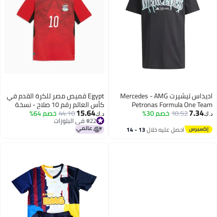
اديداس تيشيرت Mercedes - AMG
Egypt قميص مصر للكرة القدم في
Petronas Formula One Team
كأس العالم رقم 10 صلاح - نسخة
15.64
7.34
Graphic
10.52
خصم 30%
المشجعين
44.10
خصم 64%
د.ك‏
د.ك‏
#22 في البلوزات
2
#22 في البلوزات
احصل عليه خلال
13 - 14
اغسطس