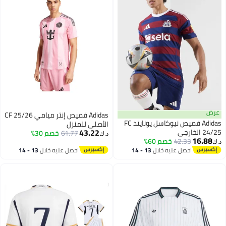
عرض
Adidas قميص إنتر ميامي CF 25/26
Adidas قميص نيوكاسل يونايتد FC
الأصلي للمنزل
43.22
24/25 الخارجي
61.77
خصم 30%
د.ك‏
16.88
42.33
خصم 60%
د.ك‏
احصل عليه خلال
13 - 14
احصل عليه خلال
13 - 14
اغسطس
اغسطس