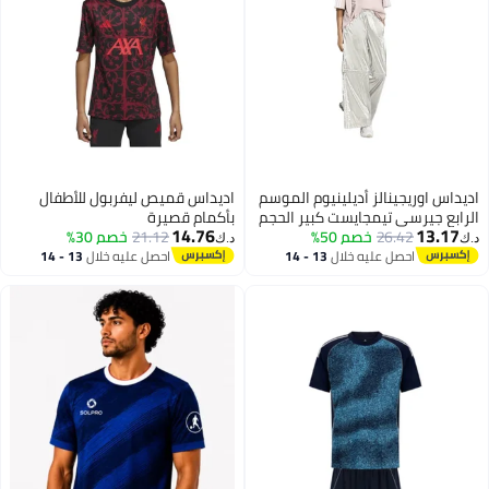
اديداس اوريجينالز أديلينيوم الموسم
اديداس قميص ليفربول للأطفال
الرابع جيرسي تيمجايست كبير الحجم
بأكمام قصيرة
14.76
13.17
26.42
خصم 50%
21.12
خصم 30%
د.ك‏
د.ك‏
احصل عليه خلال
13 - 14
احصل عليه خلال
13 - 14
اغسطس
اغسطس