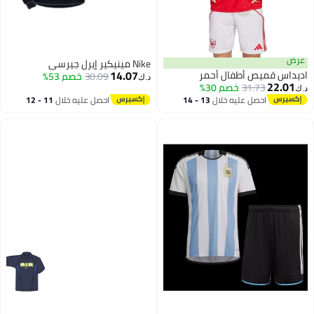
عرض
Nike مينيكير إيرل جيرسي
14.07
اديداس قميص أطفال أحمر
30.09
خصم 53%
د.ك‏
22.01
31.73
خصم 30%
د.ك‏
احصل عليه خلال
13 - 14
احصل عليه خلال
11 - 12
اغسطس
اغسطس