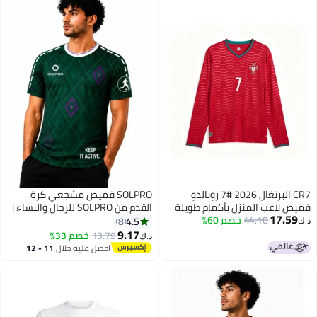
CR7 البرتغال 2026 #7 رونالدو
SOLPRO قميص مشجعي كرة
قميص لاعب المنزل بأكمام طويلة
القدم من SOLPRO للرجال والنساء |
17.59
نسخة المعجبين
44.10
خصم 60%
قميص مطبوع سعودي
4.5
8
د.ك‏
9.17
13.79
خصم 33%
د.ك‏
9
احصل عليه خلال
11 - 12
اغسطس