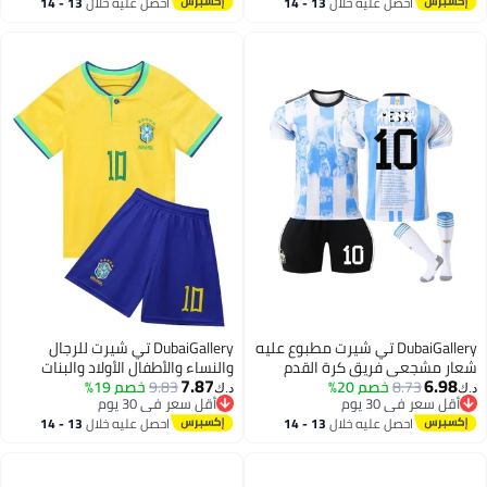
أقل سعر في 30 يوم
أقل سعر في 30 يوم
احصل عليه خلال
13 - 14
احصل عليه خلال
13 - 14
مطبوعة
الأطفال للفوز بالكأس
اغسطس
اغسطس
DubaiGallery تي شيرت مطبوع عليه
DubaiGallery تي شيرت للرجال
شعار مشجعي فريق كرة القدم
والنساء والأطفال الأولاد والبنات
7.87
6.98
8.73
خصم 20%
العالمي لدعم الفريق تي شيرت
9.83
خصم 19%
طقم زي الفريق الوطني والأندية
د.ك‏
د.ك‏
أقل سعر في 30 يوم
أقل سعر في 30 يوم
فريق كرة القدم للرجال | النساء |
بأكمام قصيرة وشورتات رياضية
أقل سعر في 30 يوم
أقل سعر في 30 يوم
احصل عليه خلال
13 - 14
احصل عليه خلال
13 - 14
الأطفال للفوز بالكأس
مطبوعة
اغسطس
اغسطس