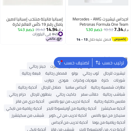
اديداس تيشيرت Mercedes - AMG
إسبانيا فانيلة منتخب إسبانيا لامين
Petronas Formula One Team
يامال رقم 19 كأس العالم لكرة
14.94
7.34
Graphic
10.52
خصم 30%
القدم
26.42
خصم 43%
د.ك‏
د.ك‏
#49 في البلوزات
#49 في البلوزات
احصل عليه خلال
13 - 14
اغسطس
البحث الشائع
ترتيب حسب
تصنيف حسب
محفظة رجالية
ملابس الحج والعمرة
تيشيرت
جينز رجالي
تيشيرت للرجال
ثوب رجالي
بولو
قمصان رجالية
قبعة رجالية
شورتات
كنزة
هوديات وكنزات
هودي
جوارب
نظارات شمسية رجالية
أديداس سامبا
صنادل للرجال
أحذية رجالية
شباشب رجالية
حقائب سفر
جاكيت رجالي
بنطلون للرجال
حزام رجالي
ملابس داخلية رجالية
أحذية تدريب من نيو بالانس
أحذية جري من فانز
أحذية سكيتشرز
أحذية رياضية من أونيتسوكا تايجر
أحذية رياضية من نايكي
سنيكرز من نيو بالانس
أحذية تدريب من لي كوبر
شبشب من سكيتشرز
أحذية رياضية من بوما
أحذية تدريب من أديداس
أحذية جري من أونيتسوكا تايجر
شبشب من فانز
أحذية نايكي