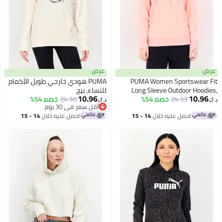
عرض
عرض
PUMA Women Sportswear Fit
PUMA هودي خارجي طويل الأكمام
Long Sleeve Outdoor Hoodies,
للنساء، بيج
10.96
10.96
Peach
24.33
خصم 54%
24.30
خصم 54%
د.ك‏
د.ك‏
أقل سعر في 30 يوم
أقل سعر في 30 يوم
احصل عليه خلال
14 - 15
احصل عليه خلال
14 - 15
اغسطس
اغسطس