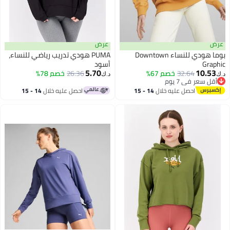
عرض
عرض
بوما هودي للنساء Downtown
PUMA هودي تدريب رياضي للنساء،
Graphic
أسود
5.70
10.53
32.64
خصم 67%
26.36
خصم 78%
د.ك‏
د.ك‏
أقل سعر في 7 يوم
أقل سعر في 7 يوم
احصل عليه خلال
14 - 15
احصل عليه خلال
14 - 15
اغسطس
اغسطس