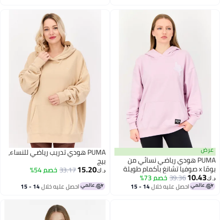
اغسطس
اغسطس
عرض
PUMA هودي تدريب رياضي للنساء،
PUMA هودي رياضي نسائي من
بيج
15.20
بومّا x صوفيا تشانغ بأكمام طويلة
33.17
خصم 54%
د.ك‏
10.43
39.36
مناسب للخارج، وردي
خصم 73%
د.ك‏
احصل عليه خلال
14 - 15
احصل عليه خلال
14 - 15
اغسطس
اغسطس