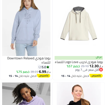
عرض
بوما هودي Downtown Relaxed
بوما هودي تدريب Logo Love للنساء
للنساء
12.30
29.10
خصم 57%
5.0
2
د.ك‏
أقل سعر في 7 يوم
6.99
28.22
خصم 75%
د.ك‏
أقل سعر في 7 يوم
احصل عليه خلال
14 - 15
احصل عليه خلال
14 - 15
اغسطس
اغسطس