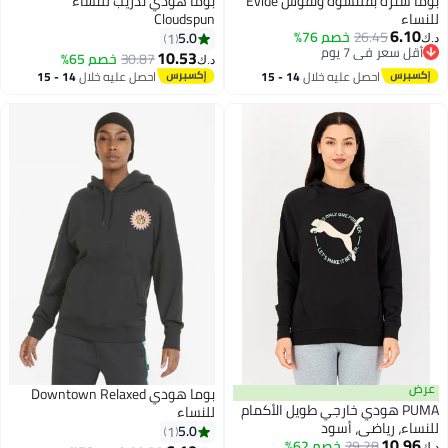
بوما سترة بقلنسوة ونقوش Evide
بوما هودي تدريب للنساء
للنساء
Cloudspun
6.10
26.45
خصم 76%
5.0
1
د.ك‏
أقل سعر في 7 يوم
10.53
30.87
خصم 65%
د.ك‏
أقل سعر في 7 يوم
احصل عليه خلال
14 - 15
احصل عليه خلال
14 - 15
اغسطس
اغسطس
عرض
بوما هودي Downtown Relaxed
PUMA هودي خارجي طويل الأكمام
للنساء
للنساء، رياضي، أسود
5.0
1
10.96
29.28
خصم 62%
د.ك‏