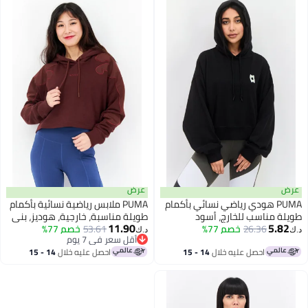
عرض
عرض
PUMA هودي رياضي نسائي بأكمام
PUMA ملابس رياضية نسائية بأكمام
طويلة مناسب للخارج، أسود
طويلة مناسبة، خارجية، هوديز، بني
11.90
5.82
26.36
خصم 77%
53.61
خصم 77%
د.ك‏
د.ك‏
أقل سعر في 7 يوم
أقل سعر في 7 يوم
احصل عليه خلال
14 - 15
احصل عليه خلال
14 - 15
اغسطس
اغسطس