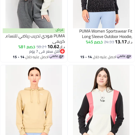
عرض
PUMA Women Sportswear Fit
PUMA هودي تدريب رياضي للنساء،
Long Sleeve Outdoor Hoodie,
13.17
كريمي
Multicolor
24.33
خصم 45%
د.ك‏
10.62
58.21
خصم 81%
د.ك‏
أقل سعر في 7 يوم
أقل سعر في 7 يوم
احصل عليه خلال
14 - 15
احصل عليه خلال
14 - 15
اغسطس
اغسطس