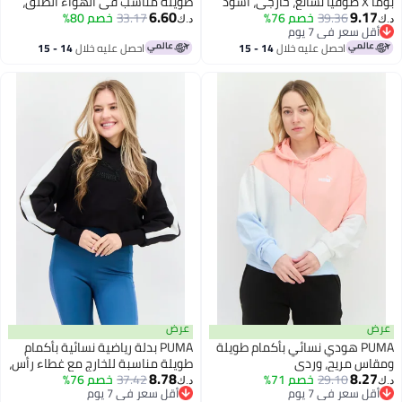
بومّا X صوفيا تشانغ، خارجي، أسود
طويلة مناسب في الهواء الطلق،
6.60
9.17
39.36
خصم 76%
أسود
33.17
خصم 80%
د.ك‏
د.ك‏
أقل سعر في 7 يوم
أقل سعر في 7 يوم
احصل عليه خلال
14 - 15
احصل عليه خلال
14 - 15
اغسطس
اغسطس
عرض
عرض
PUMA هودي نسائي بأكمام طويلة
PUMA بدلة رياضية نسائية بأكمام
ومقاس مريح، وردي
طويلة مناسبة للخارج مع غطاء رأس،
8.78
8.27
29.10
خصم 71%
سوداء
37.42
خصم 76%
د.ك‏
د.ك‏
أقل سعر في 7 يوم
أقل سعر في 7 يوم