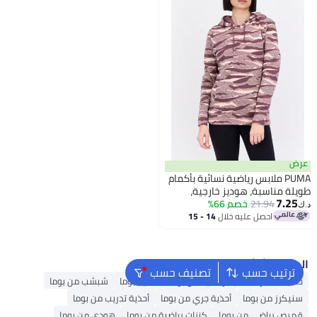
عرض
PUMA ملابس رياضية نسائية بأكمام
طويلة مناسبة، هوديز خارجية،
7.25
21.94
متعددة الألوان
خصم 66%
د.ك‏
احصل عليه خلال
14 - 15
اغسطس
البحث الشائع
ترتيب حسب
تصنيف حسب
حقائب ظهر
أحذية رياضية من بوما
أحذية بوما
شبشب من بوما
سنيكرز من بوما
أحذية جري من بوما
أحذية تدريب من بوما
قميص رياضي من بوما
كنزات رياضية من بوما
هودي من بوما