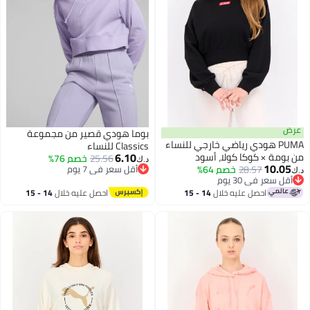
عرض
بوما هودي قصير من مجموعة
PUMA هودي رياضي خارجي للنساء
Classics للنساء
6.10
من بومة × كوكا كولا، أسود
25.56
خصم 76%
د.ك‏
10.05
28.57
خصم 64%
أقل سعر في 7 يوم
د.ك‏
أقل سعر في 30 يوم
أقل سعر في 7 يوم
أقل سعر في 30 يوم
احصل عليه خلال
14 - 15
احصل عليه خلال
14 - 15
اغسطس
اغسطس