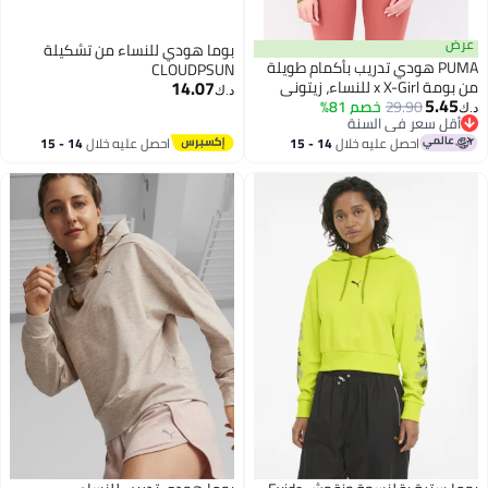
عرض
بوما هودي للنساء من تشكيلة
PUMA هودي تدريب بأكمام طويلة
CLOUDPSUN
14.07
من بومة x X-Girl للنساء، زيتوني
د.ك‏
5.45
29.90
خصم 81%
د.ك‏
أقل سعر في السنة
أقل سعر في السنة
احصل عليه خلال
14 - 15
احصل عليه خلال
14 - 15
اغسطس
اغسطس