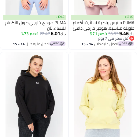
عرض
عرض
PUMA ملابس رياضية نسائية بأكمام
PUMA هودي خارجي طويل الأكمام
طويلة مناسبة، هوديز خارجي دافئ
للنساء، تان
6.01
9.46
أبيض
33.53
خصم 71%
22.47
خصم 73%
د.ك‏
د.ك‏
أقل سعر في 7 يوم
أقل سعر في 7 يوم
احصل عليه خلال
14 - 15
احصل عليه خلال
14 - 15
اغسطس
اغسطس