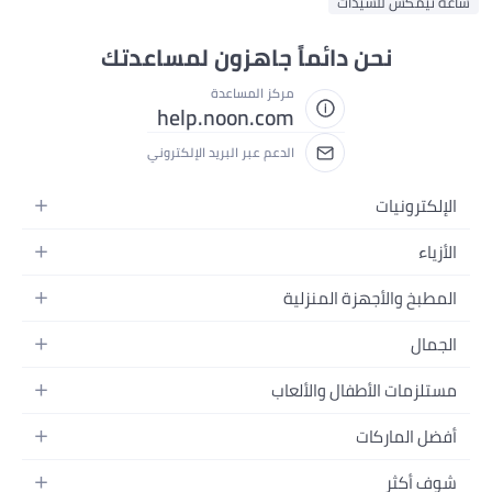
ساعة تيمكس للسيدات
نحن دائماً جاهزون لمساعدتك
مركز المساعدة
help.noon.com
الدعم عبر البريد الإلكتروني
الإلكترونيات
الجوالات
الأزياء
التابلت
أزياء نسائية
المطبخ والأجهزة المنزلية
اللابتوبات
أزياء رجالية
الحمام
الأجهزة المنزلية
الجمال
أزياء البنات
ديكور البيت
الكاميرات
العطور
أزياء الأولاد
مستلزمات الأطفال والألعاب
المطبخ والسفرة
التلفزيونات
المكياج
الساعات
الحفاضات
أدوات وتحسين المنزل
السماعات
أفضل الماركات
العناية بالشعر
المجوهرات
وسائل تنقل الأطفال
المفارش
ألعاب القيمنق
سامسونج
العناية بالبشرة
شوف أكثر
حقائب نسائية