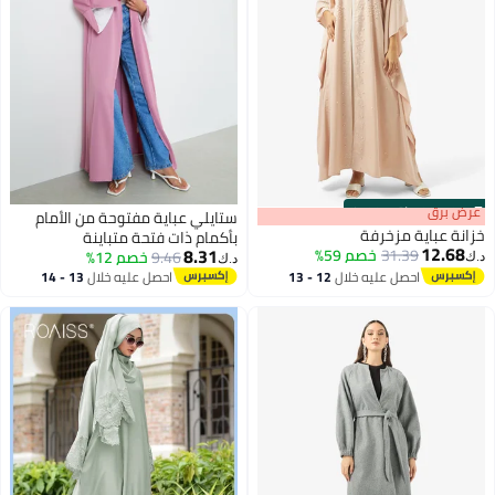
s
00
:
m
عرض برق
00
·
باقي 100%
ستايلي عباية مفتوحة من الأمام
زانة عباية مزخرفة
بأكمام ذات فتحة متباينة
12.68
8.31
31.39
خصم 59%
9.46
خصم 12%
.ك‏
د.ك‏
احصل عليه خلال
12 - 13
احصل عليه خلال
13 - 14
اغسطس
اغسطس