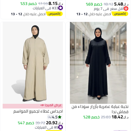
8.15
اجوال للارتداء اليومي
5.48
17.59
خصم 53%
18.12
خصم 69%
د.ك‏
.ك‏
#33 في العبايات
أقل سعر في 7 يوم
#33 في العبايات
أقل سعر في 7 يوم
احصل عليه خلال
12 - 13
احصل عليه خلال
12 - 13
اغسطس
اغسطس
عرض الميجا 📣
خبة عباية عصرية بأزرار سوداء من
اديداس غطاء لجميع المواسم
ماش ندا
18.42
4.5
25.83
خصم 28%
4
.ك‏
20.92
39.72
خصم 47%
د.ك‏
4
#9 في العبايات