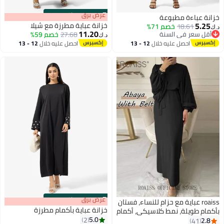
s
00
:
m
عرض برق
00
·
باقي 100%
زانة عباءة مطبوعة
5.25
خزانة عباية مطرزة مع شيلا
18.61
خصم 71%
.ك‏
11.20
أقل سعر في السنة
27.68
خصم 59%
د.ك‏
أقل سعر في السنة
احصل عليه خلال
12 - 13
احصل عليه خلال
12 - 13
اغسطس
اغسطس
s
00
:
m
عرض برق
00
·
باقي 100%
roaiss عباية مع حزام للنساء، فستان
خزانة عباية بأكمام مطرزة
أكمام طويلة، نمط كلاسيكي، أكمام
5.0
اسعة، رقبة دائرية، فستان أنيق
2
2.8
41