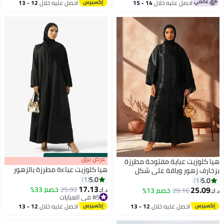
#9 في العبايات
احصل عليه خلال
14 - 15
احصل عليه خلال
12 - 13
اغسطس
اغسطس
s
00
:
m
عرض برق
00
·
باقي 100%
يا كلوزيت عباية مفتوحة مطرزة
هيا كلوزيت عباءة مطرزة بالزهور
زخارف زهور وياقة على شكل
5.0
1
5.0
1
17.13
25.09
25.92
خصم 33%
29.16
خصم 13%
د.ك‏
.ك‏
#5 في العبايات
#5 في العبايات
احصل عليه خلال
12 - 13
احصل عليه خلال
12 - 13
اغسطس
اغسطس