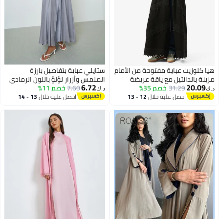
يا كلوزيت عباية مفتوحة من الأمام
ستايلي عباية بتفاصيل بارزة
زينة بالدانتيل مع ياقة عريضة
الملمس وأزرار لؤلؤ باللون الرمادي
6.72
20.09
31.29
خصم 35%
7.60
خصم 11%
.ك‏
د.ك‏
احصل عليه خلال
12 - 13
احصل عليه خلال
13 - 14
اغسطس
اغسطس