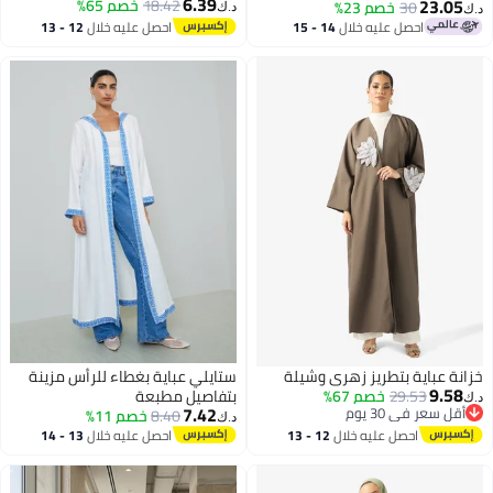
6.39
23.05
18.42
خصم 65%
30
خصم 23%
د.ك‏
.ك‏
احصل عليه خلال
14 - 15
احصل عليه خلال
12 - 13
اغسطس
اغسطس
زانة عباية بتطريز زهري وشيلة
ستايلي عباية بغطاء للرأس مزينة
9.58
29.53
خصم 67%
بتفاصيل مطبعة
.ك‏
7.42
أقل سعر في 30 يوم
8.40
خصم 11%
د.ك‏
أقل سعر في 30 يوم
احصل عليه خلال
12 - 13
احصل عليه خلال
13 - 14
اغسطس
اغسطس