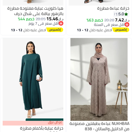
زانة عباءة مطرزة
هيا كلوزيت عباية مفتوحة مطرزة
بالزهور بياقة على شكل حرف
5.0
1
15.46
28.05
خصم 44%
7.42
20.28
خصم 63%
د.ك‏
.ك‏
أقل سعر في 7 يوم
أقل سعر في السنة
أقل سعر في 7 يوم
أقل سعر في السنة
احصل عليه خلال
12 - 13
احصل عليه خلال
12 - 13
اغسطس
اغسطس
s
00
:
m
عرض برق
00
·
باقي 100%
NUKHBAA عباءة بطبقتين، مصنوعة
خزانة عباية بأكمام مطرزة
ن الدانتيل والساتان - 838