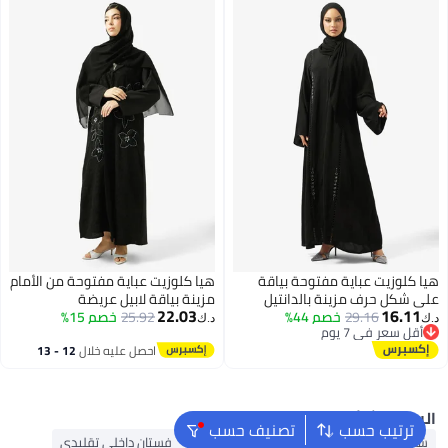
يا كلوزيت عباية مفتوحة بياقة
هيا كلوزيت عباية مفتوحة من الأمام
لى شكل حرف مزينة بالدانتيل
مزينة بياقة لابيل عريضة
22.03
16.11
29.16
خصم 44%
25.92
خصم 15%
.ك‏
د.ك‏
أقل سعر في 7 يوم
أقل سعر في 7 يوم
احصل عليه خلال
12 - 13
اغسطس
البحث الشائع
ترتيب حسب
تصنيف حسب
شنط ألدو
شنط جيس نسائية
شنط نسائية
فستان داخلي تقليدي