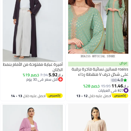
عرض
أميرة عباية مفتوحة من الأمام بنمط
roaiss فساتين نسائية فاخرة برقبة
الكتان
5.92
على شكل حرف V منقطة رداء
7.34
خصم 19%
د.ك‏
اكسي أنماط حصرية عباية عصرية
أقل سعر في 30 يوم
4.0
88
9
أقل سعر في 30 يوم
نيقة الشرق الأوسط العربية مأدبة
11.46
15.95
خصم 28%
.ك‏
فل زفاف فستان نسائي ملابس
#27 في العبايات
#27 في العبايات
لمهرجانات
احصل عليه خلال
12 - 13
احصل عليه خلال
13 - 14
اغسطس
اغسطس