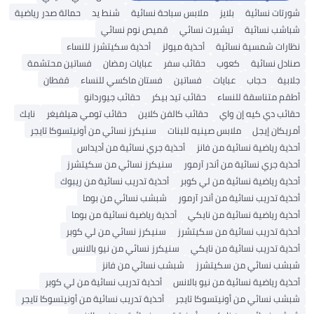
شورتات نسائية
بلايز
ملابس سباحة نسائية
شنط يد
حمالة صدر رياضية
شباشب نسائية
تيشيرت نسائي
قميص نوم نسائي
نظارات شمسية نسائية
أحذية ميولز
أحذية سكيتشرز للنساء
صنادل نسائية
كعوب
حقائب سفر
عبايات رمضان
فساتين محتشمة
جلابية
حجاب
عبايات
فساتين
فستان ماكسي للنساء
قفطان
أطقم متناسقة للنساء
حقائب تيد بيكر
حقائب جيوردانو
حقائب دي كيه إن واي
حقائب كالفن كلاين
حقائب تومي هيلفيغر
نايك
أمريكان إيجل
ملابس صينيه للبنات
سنيكرز نسائي من أونيتسوكا تايجر
أحذية رياضية نسائية من فانز
أحذية جري نسائية من أديداس
أحذية جري نسائية من أندر آرمور
سنيكرز نسائي من سكيتشرز
أحذية رياضية نسائية من لي كوبر
أحذية تدريب نسائية من ريبوك
أحذية تدريب نسائية من أندر آرمور
شبشب نسائي من بوما
أحذية رياضية نسائية من نايكي
أحذية رياضية نسائية من بوما
أحذية تدريب نسائية من سكيتشرز
سنيكرز نسائي من لي كوبر
أحذية تدريب نسائية من نايكي
سنيكرز نسائي من نيو بالانس
شبشب نسائي من سكيتشرز
شبشب نسائي من فانز
أحذية رياضية نسائية من نيو بالانس
أحذية تدريب نسائية من لي كوبر
شبشب نسائي من أونيتسوكا تايجر
أحذية تدريب نسائية من أونيتسوكا تايجر