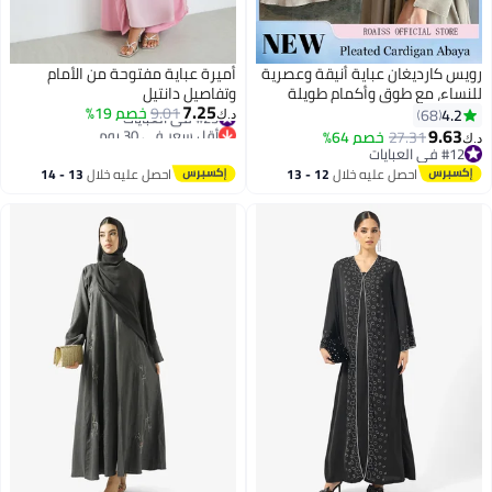
ويس كارديغان عباية أنيقة وعصرية
أميرة عباية مفتوحة من الأمام
لنساء، مع طوق وأكمام طويلة
وتفاصيل دانتيل
7.25
طيات من الخلف، معطف كارديغان
#23 في العبايات
9.01
خصم 19%
4.2
68
د.ك‏
أقل سعر في 30 يوم
لمسلمات، معطف تنورة طويل
9.63
27.31
خصم 64%
.ك‏
#23 في العبايات
لمناسبات الرسمية والتنقلات
#12 في العبايات
#12 في العبايات
ليومية للنساء
احصل عليه خلال
12 - 13
احصل عليه خلال
13 - 14
اغسطس
اغسطس