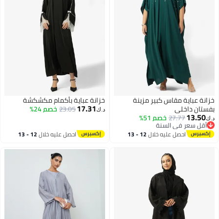
زانة عباية مقاس كبير مزينة
خزانة عباية بأكمام مكشكشة
17.31
فستان داخلي
23.05
خصم 24%
د.ك‏
13.50
27.77
خصم 51%
.ك‏
أقل سعر في السنة
أقل سعر في السنة
احصل عليه خلال
12 - 13
احصل عليه خلال
12 - 13
اغسطس
اغسطس