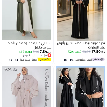
خبة عباية نيدا سوداء بتطريز بألوان
ستايلي عباية مفتوحة من الأمام
لم الإمارات
بحواف دانتيل
7.34
17.50
23.05
خصم 24%
8.40
خصم 12%
.ك‏
د.ك‏
أقل سعر في 7 يوم
2
أقل سعر في 7 يوم
احصل عليه خلال
14 - 15
احصل عليه خلال
13 - 14
اغسطس
اغسطس