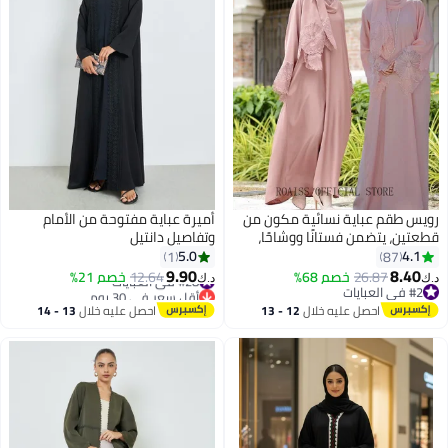
ويس طقم عباية نسائية مكون من
أميرة عباية مفتوحة من الأمام
طعتين، يتضمن فستانًا ووشاحًا،
وتفاصيل دانتيل
لون وردي سادة، مطرز بالدانتيل
5.0
4.1
1
87
لزهري، بأكمام طويلة، مناسب
9.90
8.40
26.87
خصم 68%
#28 في العبايات
12.64
خصم 21%
.ك‏
د.ك‏
فصلي الربيع والصيف، وعيد الفطر،
#2 في العبايات
أقل سعر في 30 يوم
#2 في العبايات
عيد الأضحى المبارك
#28 في العبايات
احصل عليه خلال
12 - 13
احصل عليه خلال
13 - 14
اغسطس
اغسطس