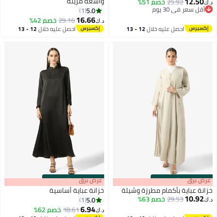
12.50
واسعة مزينة
25.92
خصم 51%
.ك‏
أقل سعر في 30 يوم
5.0
1
أقل سعر في 30 يوم
16.66
29.16
خصم 42%
د.ك‏
احصل عليه خلال
12 - 13
احصل عليه خلال
12 - 13
اغسطس
اغسطس
s
00
:
m
عرض برق
00
·
باقي 100%
s
00
:
m
عرض برق
00
·
باقي 100%
زانة عباية بأكمام مطرزة وشيلة
خزانة عباية أساسية
10.92
29.53
خصم 63%
5.0
1
.ك‏
6.94
18.61
خصم 62%
د.ك‏