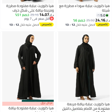
يا كلوزيت عباية سوداء مطرزة مع
هيا كلوزيت عباية مفتوحة مطرزة
يلة
ومزينة بياقة على شكل حرف
14.07
29.16
خصم 51%
5.0
1
د.ك‏
أقل سعر في 7 يوم
24.16
25.92
خصم 6%
.ك‏
أقل سعر في 7 يوم
احصل عليه خلال
12 - 13
احصل عليه خلال
12 - 13
اغسطس
اغسطس
s
00
:
m
عرض برق
00
·
باقي 100%
يا كلوزيت عباية بياقة مربعة
هيا كلوزيت عباية مفتوحة بياقة
فتوحة من الأمام بتفاصيل دانتيل