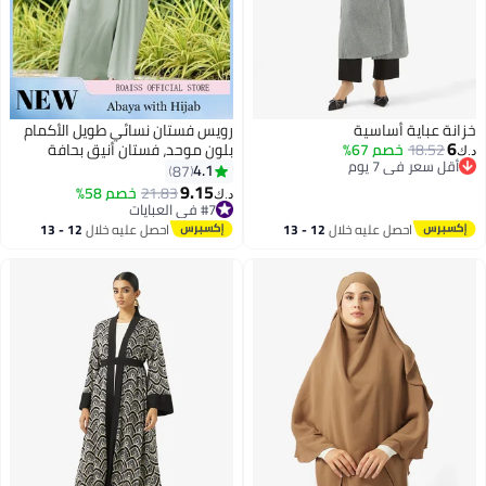
زانة عباية أساسية
رويس فستان نسائي طويل الأكمام
6
18.52
خصم 67%
بلون موحد، فستان أنيق بحافة
.ك‏
أقل سعر في 7 يوم
واسعة متدفقة وخصر عالٍ، مناسب
4.1
87
أقل سعر في 7 يوم
للإطلالات الكاجوال والمناسبات
9.15
21.83
خصم 58%
د.ك‏
الخاصة، لون أحمر فاتح وأخضر فاتح
#7 في العبايات
#7 في العبايات
احصل عليه خلال
12 - 13
احصل عليه خلال
12 - 13
اغسطس
اغسطس