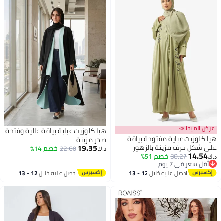
عرض الميجا 📣
هيا كلوزيت عباية بياقة عالية وفتحة
يا كلوزيت عباية مفتوحة بياقة
صدر مزينة
19.35
لى شكل حرف مزينة بالزهور
22.68
خصم 14%
د.ك‏
14.54
30.27
خصم 51%
.ك‏
أقل سعر في 7 يوم
أقل سعر في 7 يوم
احصل عليه خلال
12 - 13
احصل عليه خلال
12 - 13
اغسطس
اغسطس