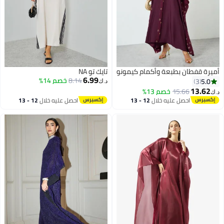
أميرة قفطان بطبعة وأكمام كيمونو
تايك تو NA
6.99
8.14
خصم 14%
5.0
3
د.ك‏
13.62
15.66
خصم 13%
د.ك‏
احصل عليه خلال
12 - 13
احصل عليه خلال
12 - 13
5
اغسطس
اغسطس