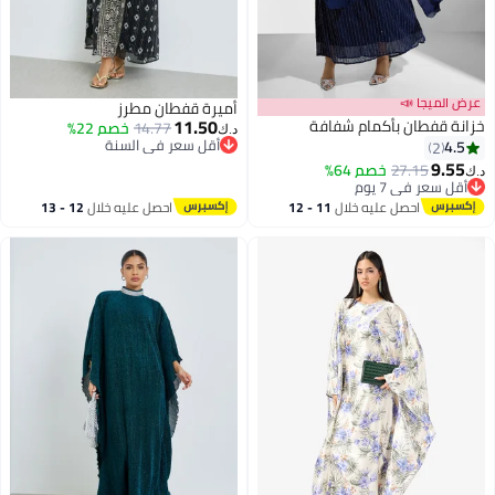
عرض الميجا 📣
أميرة قفطان مطرز
11.50
خزانة قفطان بأكمام شفافة
14.77
خصم 22%
د.ك‏
أقل سعر في السنة
4.5
2
أقل سعر في السنة
9.55
27.15
خصم 64%
د.ك‏
أقل سعر في 7 يوم
أقل سعر في 7 يوم
احصل عليه خلال
11 - 12
احصل عليه خلال
12 - 13
اغسطس
اغسطس