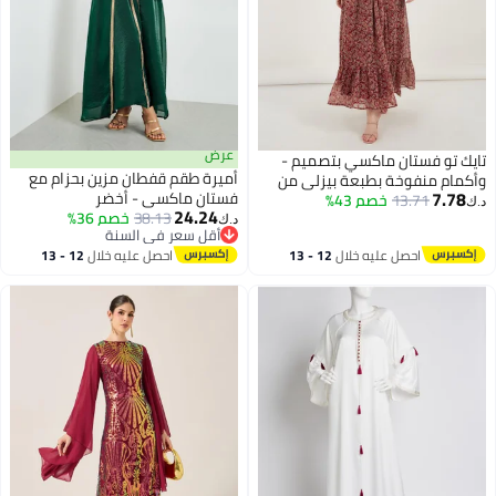
عرض
تايك تو فستان ماكسي بتصميم -
أميرة طقم قفطان مزين بحزام مع
وأكمام منفوخة بطبعة بيزلي من
7.78
فستان ماكسي - أخضر
ستايلي
13.71
خصم 43%
د.ك‏
24.24
38.13
خصم 36%
د.ك‏
أقل سعر في السنة
أقل سعر في السنة
احصل عليه خلال
12 - 13
احصل عليه خلال
12 - 13
اغسطس
اغسطس