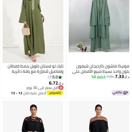
مونيكا فاشون كارديجان شيفون
تايك تو فستان طويل بنمط قفطان
بلون واحد بسيط مبيع الأفضل على
وتفاصيل مُطرّزة مع ياقة دائرية
7.33
نون رقم 1896
7.84
خصم 6%
5.0
7
د.ك‏
6.72
د.ك‏
أقل سعر في 30 يوم
أقل سعر في 30 يوم
احصل عليه خلال
12 - 13
اغسطس