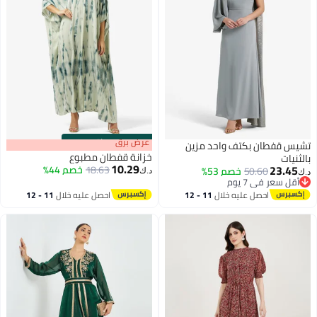
s
00
:
m
عرض برق
00
·
باقي 100%
تشيس قفطان بكتف واحد مزين
خزانة قفطان مطبوع
بالثنيات
10.29
23.45
18.63
خصم 44%
50.60
خصم 53%
د.ك‏
د.ك‏
أقل سعر في 7 يوم
أقل سعر في 7 يوم
احصل عليه خلال
11 - 12
احصل عليه خلال
11 - 12
اغسطس
اغسطس