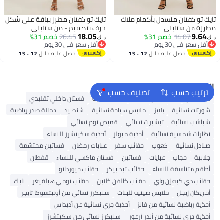
تايك تو كفتان منسدل بأكمام ملاك
تايك تو كفتان مطرز بياقة على شكل
مطرزة من ستايلي
حرف بتصميم - من ستايلي
18.05
9.64
14.07
خصم 31%
26.45
خصم 31%
د.ك‏
د.ك‏
أقل سعر في 30 يوم
أقل سعر في 30 يوم
أقل سعر في 30 يوم
أقل سعر في 30 يوم
احصل عليه خلال
12 - 13
احصل عليه خلال
12 - 13
اغسطس
اغسطس
البحث الشائع
ترتيب حسب
تصنيف حسب
شنط ألدو
شنط جيس نسائية
شنط نسائية
فستان داخلي تقليدي
شورتات نسائية
بلايز
ملابس سباحة نسائية
شنط يد
حمالة صدر رياضية
شباشب نسائية
تيشيرت نسائي
قميص نوم نسائي
نظارات شمسية نسائية
أحذية ميولز
أحذية سكيتشرز للنساء
صنادل نسائية
كعوب
حقائب سفر
عبايات رمضان
فساتين محتشمة
جلابية
حجاب
عبايات
فساتين
فستان ماكسي للنساء
قفطان
أطقم متناسقة للنساء
حقائب تيد بيكر
حقائب جيوردانو
حقائب دي كيه إن واي
حقائب كالفن كلاين
حقائب تومي هيلفيغر
نايك
أمريكان إيجل
ملابس صينيه للبنات
سنيكرز نسائي من أونيتسوكا تايجر
أحذية رياضية نسائية من فانز
أحذية جري نسائية من أديداس
أحذية جري نسائية من أندر آرمور
سنيكرز نسائي من سكيتشرز