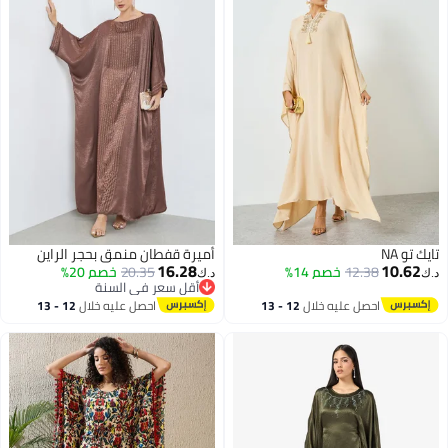
تايك تو NA
أميرة قفطان منمق بحجر الراين
16.28
10.62
12.38
خصم 14%
20.35
خصم 20%
د.ك‏
د.ك‏
أقل سعر في السنة
أقل سعر في السنة
احصل عليه خلال
12 - 13
احصل عليه خلال
12 - 13
2
اغسطس
اغسطس