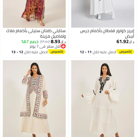
إبريز كوتور قفطان بأكمام جرس
ستايلي كفتان ستيلى بأكمام ملاك
أبيض
وتفاصيل مزينة
8.93
61.92
27.42
خصم 67%
د.ك‏
د.ك‏
أقل سعر في 7 يوم
أقل سعر في 7 يوم
احصل عليه خلال
11 - 12
احصل عليه خلال
12 - 13
اغسطس
اغسطس