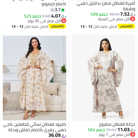
أميرة قفطان مطرز بدانتيل ذهبي
اكمام كيمونو
وطبعة
3.7
6
7.52
18.49
خصم 59%
4.07
5.48
خصم 25%
د.ك‏
د.ك‏
أقل سعر في السنة
أقل سعر في 30 يوم
أقل سعر في السنة
أقل سعر في 30 يوم
احصل عليه خلال
12 - 13
احصل عليه خلال
12 - 13
اغسطس
اغسطس
خزانة قفطان مطبوع
كاييود قفطان نسائي قطعتين عاجي
11.03
24.47
خصم 54%
ذهبي زهري بأكمام خفاش وبدلة
د.ك‏
36.09
أقل سعر في 7 يوم
داخلية بوليستر للزفاف والعيد
د.ك‏