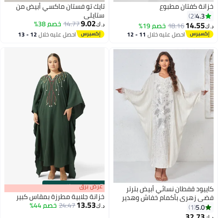
خزانة كفتان مطبوع
تايك تو فستان ماكسي أبيض من
ستايلي
4.3
2
9.02
14.77
خصم 38%
14.55
18.16
خصم 19%
د.ك‏
د.ك‏
احصل عليه خلال
11 - 12
احصل عليه خلال
12 - 13
اغسطس
اغسطس
s
00
:
m
عرض برق
00
·
باقي 100%
كاييود قفطان نسائي أبيض بترتر
خزانة جلابية مطرزة بمقاس كبير
فضي زهري بأكمام خفاش وهدير
13.53
24.47
خصم 44%
ريش وحزام مدمج بوليستر رسمي
5.0
1
د.ك‏
للعيد والزفاف مقاسات S-XL
32.73
د.ك‏