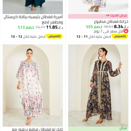
عرض الميجا 📣
أميرة قفطان بليسيه بياقة كريستال
خزانة قفطان مطبوع
ومظهر لامع
8.34
11.85
18.63
خصم 55%
13.71
خصم 13%
د.ك‏
د.ك‏
أقل سعر في 7 يوم
أقل سعر في 7 يوم
2
احصل عليه خلال
11 - 12
احصل عليه خلال
12 - 13
اغسطس
اغسطس
عرض
تايك تو قفطان مطبع بزهور مع