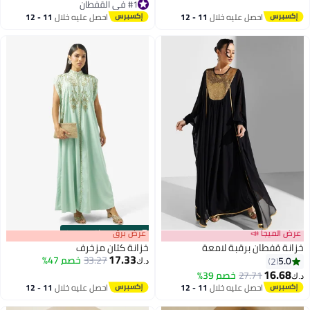
أقل سعر في 7 يوم
#1 في القفطان
مقاسات S-XL
#1 في القفطان
احصل عليه خلال
11 - 12
احصل عليه خلال
11 - 12
اغسطس
اغسطس
عرض الميجا 📣
s
00
:
m
عرض برق
00
·
باقي 100%
خزانة قفطان برقبة لامعة
خزانة كتان مزخرف
17.33
33.27
خصم 47%
5.0
2
د.ك‏
16.68
27.71
خصم 39%
د.ك‏
احصل عليه خلال
11 - 12
احصل عليه خلال
11 - 12
اغسطس
اغسطس