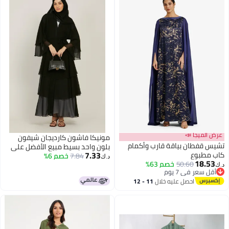
عرض الميجا 📣
مونيكا فاشون كارديجان شيفون
تشيس قفطان بياقة قارب وأكمام
بلون واحد بسيط مبيع الأفضل على
7.33
كاب مطبوع
نون رقم 1896
7.84
خصم 6%
د.ك‏
18.53
50.60
خصم 63%
د.ك‏
أقل سعر في 7 يوم
أقل سعر في 7 يوم
احصل عليه خلال
11 - 12
اغسطس