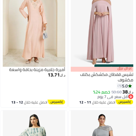
s
00
:
m
عرض برق
00
·
باقي 100%
أميرة جلابية مزينة بحافة واسعة
13.71
تشيس قفطان مكشكش بكتف
د.ك‏
مكشوف
5.0
1
38
50.60
خصم 24%
د.ك‏
أقل سعر في 7 يوم
أقل سعر في 7 يوم
احصل عليه خلال
11 - 12
احصل عليه خلال
12 - 13
اغسطس
اغسطس