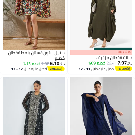
s
00
:
m
عرض برق
00
·
باقي 100%
ستايل ستون فستان بنمط قفطان
خزانة قفطان مزخرف
مُطبع
7.97
6.10
26.41
خصم 69%
7.08
خصم 13%
د.ك‏
د.ك‏
احصل عليه خلال
11 - 12
احصل عليه خلال
12 - 13
اغسطس
اغسطس