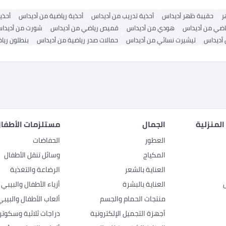
ر
حقيبة ظهر أديداس
أحذية تدريب من أديداس
أحذية رياضية من أديداس
أحذي
اضي من أديداس
هودي من أديداس
قميص رياضي من أديداس
شورت من أديدا
أديداس
تيشيرت نسائي من أديداس
حمالات صدر رياضية من أديداس
بنطلون ريا
المنزلية
الجمال
مستلزمات الأطفال
العطور
الحفاضات
المكياج
وسائل تنقل الأطفال
العناية بالشعر
الرضاعة والتغذية
العناية بالبشرة
أزياء الأطفال والبيبي
منتجات الحمام والجسم
ألعاب الأطفال والبيبي
أجهزة التجميل الإلكترونية
دراجات ثلاثية وسكوتر