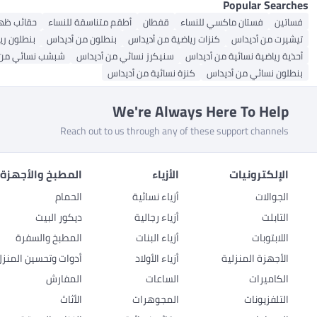
Popular Searches
فساتين
فستان ماكسي للنساء
قفطان
أطقم متناسقة للنساء
حقائب ظه
تيشيرت من أديداس
كنزات رياضية من أديداس
بنطلون من أديداس
بنطلون ري
أحذية رياضية نسائية من أديداس
سنيكرز نسائي من أديداس
شبشب نسائي من 
بنطلون نسائي من أديداس
كنزة نسائية من أديداس
We're Always Here To Help
Reach out to us through any of these support channels
الإلكترونيات
الأزياء
المطبخ والأجهزة 
الجوالات
أزياء نسائية
الحمام
التابلت
أزياء رجالية
ديكور البيت
اللابتوبات
أزياء البنات
المطبخ والسفرة
الأجهزة المنزلية
أزياء الأولاد
أدوات وتحسين المنزل
الكاميرات
الساعات
المفارش
التلفزيونات
المجوهرات
الأثاث