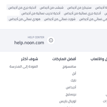
ة أديداس
سنيكرز من أديداس
شبشب من أديداس
أحذية جري من أديداس
س
أحذية جري نسائية من أديداس
أحذية تدريب نسائية من أديداس
ضي نسائي من أديداس
شورت نسائي من أديداس
هودي نسائي من أديداس
HELP CENTER
help.noon.com
 والألعاب
أفضل الماركات
شوف أكثر
سامسونج
العودة إلى المدرسة
أبل
نايك
أديداس
بريستيج
ات
لوريال باريس