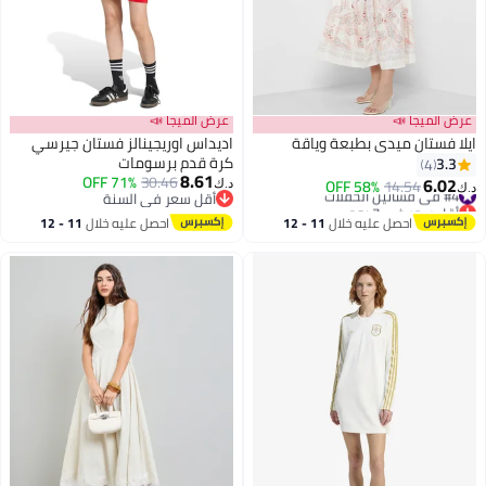
عرض الميجا 📣
عرض الميجا 📣
ايلا فستان ميدي بطبعة وياقة
اديداس اوريجينالز فستان جيرسي
كرة قدم برسومات
3.3
4
8.61
71% OFF
30.46
6.02
#4 في فساتين الحفلات
14.54
58% OFF
د.ك‏
د.ك‏
أقل سعر في السنة
أقل سعر في 7 يوم
أقل سعر في السنة
#4 في فساتين الحفلات
احصل عليه خلال
11 - 12
احصل عليه خلال
11 - 12
اغسطس
اغسطس