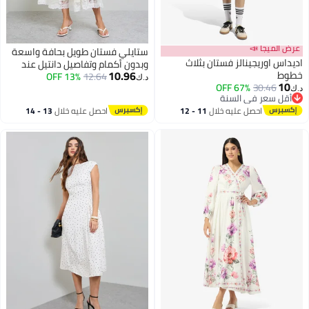
عرض الميجا 📣
ستايلي فستان طويل بحافة واسعة
اديداس اوريجينالز فستان بثلاث
وبدون أكمام وتفاصيل دانتيل عند
10.96
خطوط
الحافة
12.64
13% OFF
د.ك‏
10
67% OFF
30.46
د.ك‏
2
2
أقل سعر في السنة
أقل سعر في السنة
احصل عليه خلال
11 - 12
احصل عليه خلال
13 - 14
اغسطس
اغسطس