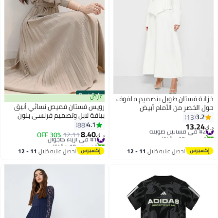
Best Seller
عرض
خزانة فستان طويل بتصميم ملفوف
رويس فستان قميص نسائي أنيق
حول الخصر من الأمام أبيض
بياقة لابل وتصميم فرنسي بلون
3.2
13
موحد، أكمام طويلة وأزرار مع حاشية
4.1
88
13.24
#2 في فساتين طويلة
د.ك‏
مطوية، فستان بخصر عال لإطلالة
8.40
تم بيع +10 مؤخرًا
#1 في أزياء كاجوال
12.11
30% OFF
د.ك‏
راقية وبسيطة، مثالي لضيوف حفلات
#2 في فساتين طويلة
تم بيع +10 مؤخرًا
#1 في أزياء كاجوال
الزفاف مع حزام خصر
احصل عليه خلال
11 - 12
احصل عليه خلال
11 - 12
اغسطس
اغسطس