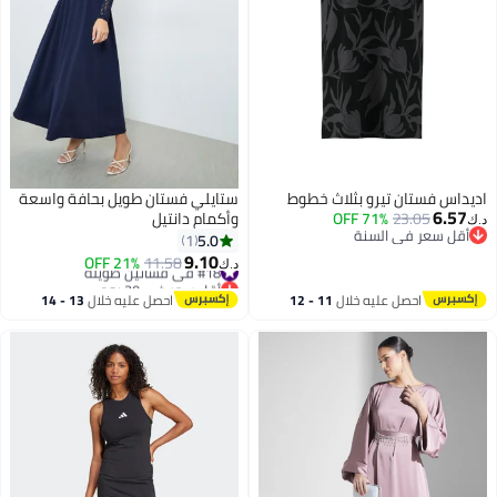
اديداس فستان تيرو بثلاث خطوط
ستايلي فستان طويل بحافة واسعة
6.57
23.05
71% OFF
وأكمام دانتيل
د.ك‏
أقل سعر في السنة
5.0
1
أقل سعر في السنة
9.10
#18 في فساتين طويلة
11.58
21% OFF
د.ك‏
2
أقل سعر في 30 يوم
#18 في فساتين طويلة
احصل عليه خلال
11 - 12
احصل عليه خلال
13 - 14
اغسطس
اغسطس