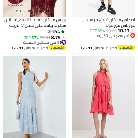
اديداس فستان فريق مرسيدس-
رويس فستان حفلات للنساء، فساتين
بتروناس فورمولا
سهرة، بياقة على شكل V، مزينة
10.17
23.05
55% OFF
بالترتر، بطول الركبة، بلا أكمام،
4.5
66
د.ك‏
أقل سعر في 30 يوم
فستان حفلات التخرج، فستان زفاف
8.75
67% OFF
27.31
د.ك‏
أقل سعر في 30 يوم
أنيق، فساتين رسمية ضيقة، فستان
#1 في فساتين الحفلات
#1 في فساتين الحفلات
مريح لوصيفات العروس، الأحمر
احصل عليه خلال
11 - 12
احصل عليه خلال
11 - 12
اغسطس
اغسطس