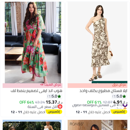
s
00
:
m
عرض برق
00
·
100% Left
عرض الميجا 📣
ايلا فستان مطبوع بكتف واحد
هوب اند ايفي تصميم بنمط لف
5.0
5.0
1
1
15.37
4.91
#13 في فساتين متوسطة الطول
12.87
61% OFF
43.24
64% OFF
د.ك‏
د.ك‏
بتخلّص بسرعة
أقل سعر في السنة
#13 في فساتين متوسطة الطول
أقل سعر في السنة
احصل عليه خلال
11 - 12
احصل عليه خلال
11 - 12
اغسطس
اغسطس