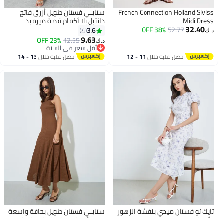
French Connection Holland Slvlss
ستايلي فستان طويل أزرق فاتح
Midi Dress
دانتيل بلا أكمام قصة ميرميد
32.40
38% OFF
52.77
3.6
4
د.ك‏
9.63
23% OFF
12.55
د.ك‏
4
أقل سعر في السنة
أقل سعر في السنة
احصل عليه خلال
11 - 12
احصل عليه خلال
13 - 14
اغسطس
اغسطس
تايك تو فستان ميدي بنقشة الزهور
ستايلي فستان طويل بحافة واسعة