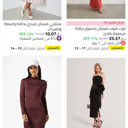
عرض الميجا 📣
ستايلي فستان ميدي بحافة واسعة
توب شوب فستان منسوج بياقة
وكسرات
10.07
مرصعة بالخرز
13% OFF
11.58
د.ك‏
35.37
43.05
17% OFF
#12 في فساتين السهرة
د.ك‏
أقل سعر في 7 يوم
#12 في فساتين السهرة
أقل سعر في 7 يوم
احصل عليه خلال
11 - 12
احصل عليه خلال
13 - 14
اغسطس
اغسطس