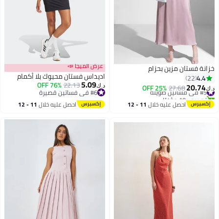
عرض الميجا 📣
خزانة فستان مزين بحزام
اديداس فستان محبوك بلا أكمام
4.4
22
5.09
76% OFF
22.13
20.74
#5 في فساتين طويلة
27.68
25% OFF
د.ك‏
د.ك‏
#6 في فساتين قصيرة
تم بيع +10 مؤخرًا
#6 في فساتين قصيرة
#5 في فساتين طويلة
احصل عليه خلال
11 - 12
احصل عليه خلال
11 - 12
اغسطس
اغسطس