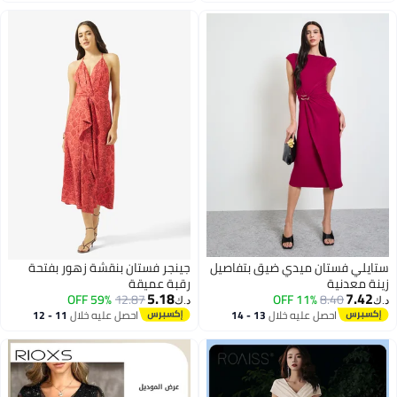
اغسطس
اغسطس
ستايلي فستان ميدي ضيق بتفاصيل
جينجر فستان بنقشة زهور بفتحة
زينة معدنية
رقبة عميقة
5.18
7.42
59% OFF
12.87
11% OFF
8.40
د.ك‏
د.ك‏
احصل عليه خلال
13 - 14
احصل عليه خلال
11 - 12
2
اغسطس
اغسطس