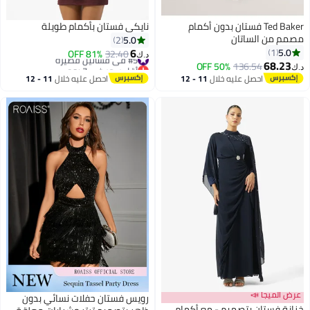
Ted Baker فستان بدون أكمام
نايكي فستان بأكمام طويلة
مصمم من الساتان
5.0
2
6
5.0
1
#5 في فساتين قصيرة
32.40
81% OFF
د.ك‏
68.23
أقل سعر في 7 يوم
50% OFF
136.54
د.ك‏
#5 في فساتين قصيرة
احصل عليه خلال
11 - 12
احصل عليه خلال
11 - 12
اغسطس
اغسطس
عرض الميجا 📣
رويس فستان حفلات نسائي بدون
خزانة فستان بتصميم - مع أكمام