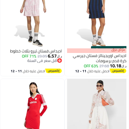
s
00
:
m
عرض برق
00
·
100% Left
اديداس فستان تيرو بثلاث خطوط
6.57
اديداس اوريجينالز فستان جيرسي
71% OFF
23.05
د.ك‏
كرة قدم برسومات
أقل سعر في السنة
10.18
أقل سعر في السنة
63% OFF
27.68
د.ك‏
احصل عليه خلال
11 - 12
احصل عليه خلال
11 - 12
اغسطس
اغسطس