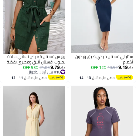
ستايلي فستان ميدي ضيق وبدون
رويس فستان قميص نسائي سادة
أكمام
بجيوب، فستان أنيق وعصري بقصّة
9.79
9.19
10.52
12% OFF
21.03
53% OFF
A-line، فستان بأكمام قصيرة وأزرار
د.ك‏
د.ك‏
#18 في أزياء كاجوال
مع تصميم ياقة، مناسب للارتداء
#18 في أزياء كاجوال
احصل عليه خلال
13 - 14
احصل عليه خلال
11 - 12
اليومي أو لأي مناسبة
اغسطس
اغسطس