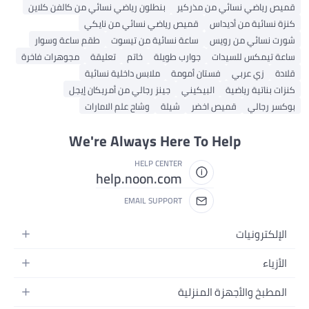
قميص رياضي نسائي من مذركير
بنطلون رياضي نسائي من كالفن كلاين
كنزة نسائية من أديداس
قميص رياضي نسائي من نايكي
شورت نسائي من رويس
ساعة نسائية من تيسوت
طقم ساعة وسوار
ساعة تيمكس للسيدات
جوارب طويلة
خاتم
تعليقة
مجوهرات فاخرة
قلادة
زي عربي
فستان أمومة
ملابس داخلية نسائية
كنزات بناتية رياضية
البيكيني
جينز رجالي من أمريكان إيجل
بوكسر رجالي
قميص اخضر
شيلة
وشاح علم الامارات
We're Always Here To Help
HELP CENTER
help.noon.com
EMAIL SUPPORT
الإلكترونيات
الجوالات
الأزياء
التابلت
أزياء نسائية
المطبخ والأجهزة المنزلية
اللابتوبات
أزياء رجالية