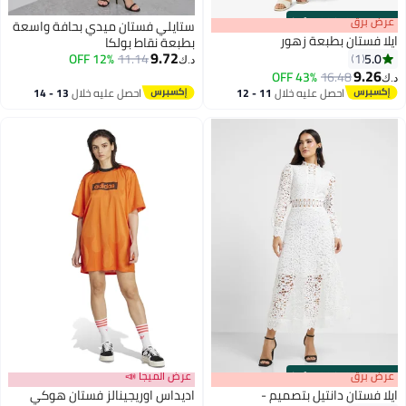
s
00
:
m
عرض برق
00
·
100% Left
ستايلي فستان ميدي بحافة واسعة
ايلا فستان بطبعة زهور
بطبعة نقاط بولكا
9.72
5.0
12% OFF
11.14
1
د.ك‏
9.26
43% OFF
16.48
د.ك‏
احصل عليه خلال
11 - 12
احصل عليه خلال
13 - 14
اغسطس
اغسطس
s
00
:
m
عرض برق
00
·
100% Left
عرض الميجا 📣
ايلا فستان دانتيل بتصميم -
اديداس اوريجينالز فستان هوكي