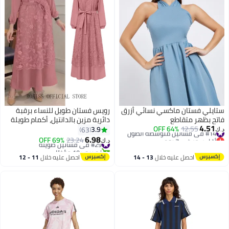
ستايلي فستان ماكسي نسائي أزرق
رويس فستان طويل للنساء برقبة
فاتح بظهر متقاطع
دائرية مزين بالدانتيل، أكمام طويلة
4.51
#14 في فساتين متوسطة الطول
12.55
64% OFF
بخصر وفضفاض، الوردي
3.9
63
د.ك‏
أقل سعر في 7 يوم
6.98
#29 في فساتين طويلة
23.24
69% OFF
د.ك‏
#14 في فساتين متوسطة الطول
تم بيع +10 مؤخرًا
#29 في فساتين طويلة
احصل عليه خلال
13 - 14
احصل عليه خلال
11 - 12
اغسطس
اغسطس