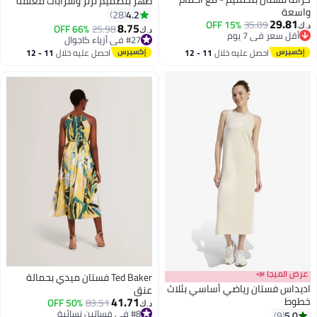
ظهر بتصميم ترتر وشرابات معلقة
واسعة
على الرقبة، فستان راقص بتصميم
4.2
28
29.81
15% OFF
35.09
مفرغ عصري، تنورة قصيرة برقبة
8.75
66% OFF
25.98
د.ك‏
د.ك‏
أقل سعر في 7 يوم
مستديرة وبدون أكمام، فستان
#27 في أزياء كاجوال
أقل سعر في 7 يوم
#27 في أزياء كاجوال
مواعدة أسود
احصل عليه خلال
11 - 12
احصل عليه خلال
11 - 12
اغسطس
اغسطس
عرض الميجا 📣
Ted Baker فستان ميدي بحمالة
اديداس فستان رياضي أساسي بثلاث
عنق
41.71
خطوط
50% OFF
83.51
د.ك‏
#8 في فساتين نسائية
5.0
9