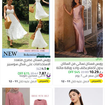
Best Seller
عرض
رويس فستان عصري متعدد
رويس فستان نسائي من الساتان
الاستخدامات على شكل سوسبير
بدون أكمام بكتف واحد وياقة مائلة
برقبة V بدون أكمام بلون ثابت
4.5
42
10.29
22.80
54% OFF
وخصر مجوف بطول الكاحل، فستان
للنساء للتنقل اليومي والعطلات،
7.87
#1 في فساتين طويلة
20.41
61% OFF
د.ك‏
د.ك‏
أقل سعر في 7 يوم
صيفي أنيق بفتحة عالية الساق،
بوهيميان بفتحات كبيرة، حمالات
تم بيع +10 مؤخرًا
أقل سعر في 7 يوم
ضيق، وردي
#1 في فساتين طويلة
كتف قابلة للتعديل، فستان مرتفع
احصل عليه خلال
11 - 12
احصل عليه خلال
11 - 12
الخصر، الأبيض
اغسطس
اغسطس