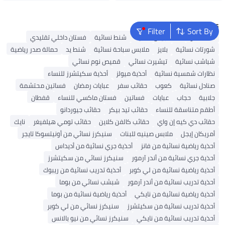
Popular Searches
Filter
Sort By
شنط ألدو
شنط جيس نسائية
شنط نسائية
فستان داخلي تقليدي
شورتات نسائية
بلايز
ملابس سباحة نسائية
شنط يد
حمالة صدر رياضية
شباشب نسائية
تيشيرت نسائي
قميص نوم نسائي
نظارات شمسية نسائية
أحذية ميولز
أحذية سكيتشرز للنساء
صنادل نسائية
كعوب
حقائب سفر
عبايات رمضان
فساتين محتشمة
جلابية
حجاب
عبايات
فساتين
فستان ماكسي للنساء
قفطان
أطقم متناسقة للنساء
حقائب تيد بيكر
حقائب جيوردانو
حقائب دي كيه إن واي
حقائب كالفن كلاين
حقائب تومي هيلفيغر
نايك
أمريكان إيجل
ملابس صينيه للبنات
سنيكرز نسائي من أونيتسوكا تايجر
أحذية رياضية نسائية من فانز
أحذية جري نسائية من أديداس
أحذية جري نسائية من أندر آرمور
سنيكرز نسائي من سكيتشرز
أحذية رياضية نسائية من لي كوبر
أحذية تدريب نسائية من ريبوك
أحذية تدريب نسائية من أندر آرمور
شبشب نسائي من بوما
أحذية رياضية نسائية من نايكي
أحذية رياضية نسائية من بوما
أحذية تدريب نسائية من سكيتشرز
سنيكرز نسائي من لي كوبر
أحذية تدريب نسائية من نايكي
سنيكرز نسائي من نيو بالانس