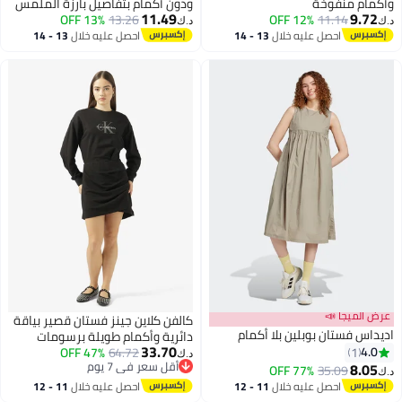
وأكمام منفوخة
ودون أكمام بتفاصيل بارزة الملمس
11.49
9.72
13% OFF
13.26
12% OFF
11.14
د.ك‏
د.ك‏
احصل عليه خلال
13 - 14
احصل عليه خلال
13 - 14
2
اغسطس
اغسطس
عرض الميجا 📣
كالفن كلاين جينز فستان قصير بياقة
اديداس فستان بوبلين بلا أكمام
دائرية وأكمام طويلة برسومات
33.70
4.0
47% OFF
64.72
1
د.ك‏
أقل سعر في 7 يوم
8.05
77% OFF
35.09
د.ك‏
أقل سعر في 7 يوم
احصل عليه خلال
11 - 12
احصل عليه خلال
11 - 12
اغسطس
اغسطس