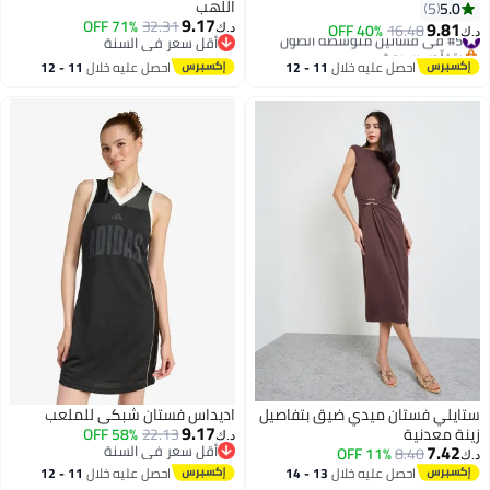
اللهب
5.0
5
9.17
71% OFF
32.31
9.81
#5 في فساتين متوسطة الطول
16.48
40% OFF
د.ك‏
د.ك‏
أقل سعر في السنة
بتخلّص بسرعة
أقل سعر في السنة
#5 في فساتين متوسطة الطول
احصل عليه خلال
11 - 12
احصل عليه خلال
11 - 12
اغسطس
اغسطس
ستايلي فستان ميدي ضيق بتفاصيل
اديداس فستان شبكي للملعب
9.17
زينة معدنية
22.13
58% OFF
د.ك‏
7.42
أقل سعر في السنة
11% OFF
8.40
د.ك‏
أقل سعر في السنة
احصل عليه خلال
13 - 14
احصل عليه خلال
11 - 12
2
2