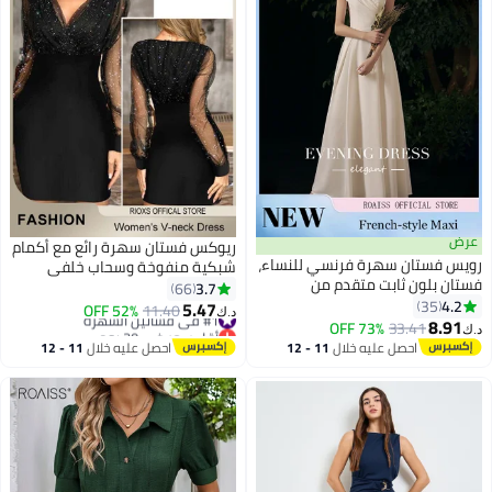
عرض
ريوكس فستان سهرة رائع مع أكمام
رويس فستان سهرة فرنسي للنساء،
شبكية منفوخة وسحاب خلفي
فستان بلون ثابت متقدم من
وصورة ظلية ملفوفة على الوركين،
3.7
66
البوليستر برقبة V بقصة نحيفة
4.2
35
فستان بياقة على شكل V بياقة على
5.47
#1 في فساتين السهرة
11.40
52% OFF
د.ك‏
4
للحفلات، فستان سيدات أنيق بمزاج
8.91
شكل حرف V مع تصميم أنيق أنيق،
33.41
73% OFF
أقل سعر في 30 يوم
د.ك‏
راق، مريح وصديق للبشرة وقابل
#1 في فساتين السهرة
فستان ملفوف متلألئ، مثالي
احصل عليه خلال
11 - 12
احصل عليه خلال
11 - 12
للتنفس، تنورة بطول الأرض
للسهرات اليومية والعمل والمكتب
اغسطس
اغسطس
والزفاف والحفلات