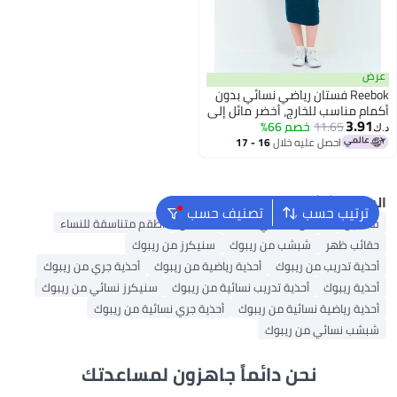
عرض
Reebok فستان رياضي نسائي بدون
أكمام مناسب للخارج، أخضر مائل إلى
3.91
الأزرق
11.65
خصم 66%
د.ك‏
احصل عليه خلال
16 - 17
اغسطس
البحث الشائع
ترتيب حسب
تصنيف حسب
فساتين
فستان ماكسي للنساء
قفطان
أطقم متناسقة للنساء
حقائب ظهر
شبشب من ريبوك
سنيكرز من ريبوك
أحذية تدريب من ريبوك
أحذية رياضية من ريبوك
أحذية جري من ريبوك
أحذية ريبوك
أحذية تدريب نسائية من ريبوك
سنيكرز نسائي من ريبوك
أحذية رياضية نسائية من ريبوك
أحذية جري نسائية من ريبوك
شبشب نسائي من ريبوك
نحن دائماً جاهزون لمساعدتك