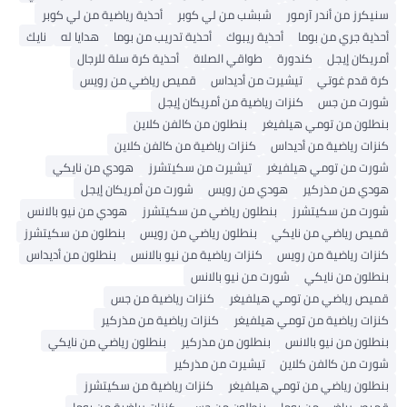
سنيكرز من أندر آرمور
شبشب من لي كوبر
أحذية رياضية من لي كوبر
أحذية جري من بوما
أحذية ريبوك
أحذية تدريب من بوما
هدايا له
نايك
أمريكان إيجل
كندورة
طواقي الصلاة
أحذية كرة سلة للرجال
كرة قدم غوتي
تيشيرت من أديداس
قميص رياضي من رويس
شورت من جس
كنزات رياضية من أمريكان إيجل
بنطلون من تومي هيلفيغر
بنطلون من كالفن كلاين
كنزات رياضية من أديداس
كنزات رياضية من كالفن كلاين
شورت من تومي هيلفيغر
تيشيرت من سكيتشرز
هودي من نايكي
هودي من مذركير
هودي من رويس
شورت من أمريكان إيجل
شورت من سكيتشرز
بنطلون رياضي من سكيتشرز
هودي من نيو بالانس
قميص رياضي من نايكي
بنطلون رياضي من رويس
بنطلون من سكيتشرز
كنزات رياضية من رويس
كنزات رياضية من نيو بالانس
بنطلون من أديداس
بنطلون من نايكي
شورت من نيو بالانس
قميص رياضي من تومي هيلفيغر
كنزات رياضية من جس
كنزات رياضية من تومي هيلفيغر
كنزات رياضية من مذركير
بنطلون من نيو بالانس
بنطلون من مذركير
بنطلون رياضي من نايكي
شورت من كالفن كلاين
تيشيرت من مذركير
بنطلون رياضي من تومي هيلفيغر
كنزات رياضية من سكيتشرز