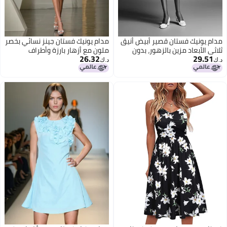
مدام يونيك فستان قصير أبيض أنيق
مدام يونيك فستان جينز نسائي بخصر
ثلاثي الأبعاد مزين بالزهور، بدون
ملون مع أزهار بارزة وأطراف
26.32
29.51
أكمام وياقة عالية، زي رسمي/غير
متموجة بأسلوب الفتيات الجريئات
د.ك‏
د.ك‏
رسمي