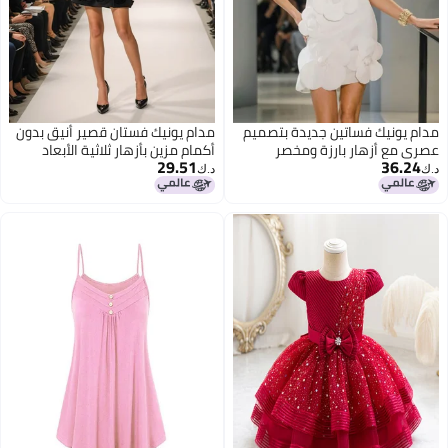
مدام يونيك فساتين جديدة بتصميم
مدام يونيك فستان قصير أنيق بدون
عصري مع أزهار بارزة ومخصر
أكمام مزين بأزهار ثلاثية الأبعاد
29.51
36.24
ورابط - تصميم رقيق مستوحى من
د.ك‏
د.ك‏
أزياء أوروبا وأمريكا للنساء