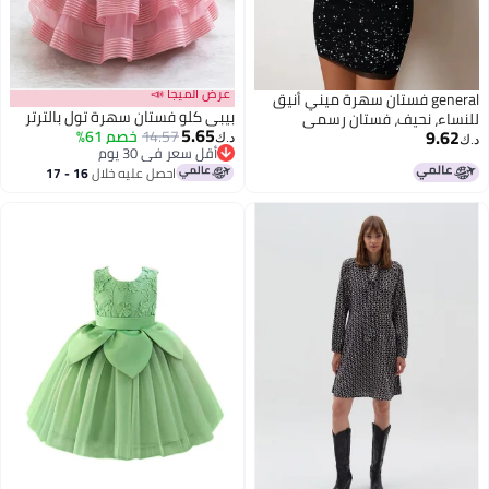
عرض الميجا 📣
general فستان سهرة ميني أنيق
بيبي كلو فستان سهرة تول بالترتر
للنساء، نحيف، فستان رسمي
5.65
9.62
14.57
خصم 61%
للمناسبات، شبكة، أكمام طويلة،
د.ك‏
د.ك‏
أقل سعر في 30 يوم
فستان بروج ملفوف
أقل سعر في 30 يوم
احصل عليه خلال
16 - 17
اغسطس