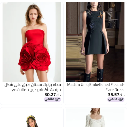
Madam Uniq Embellished Fit-and-
مدام يونيك فستان ضيق على شكل
Flare Dress
حرف A بأكمام بدون حمالات مع
30.27
35.57
تنسيق زهور الورد الكبيرة للنساء
د.ك‏
د.ك‏