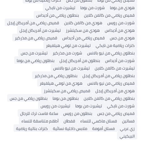
قميص رياضي من بوما
بنطلون من جس
كنزات رياضية من بوما
هودي من بوما
شورت من بوما
تيشيرت من نايكي
قميص رياضي من كالفن كلاين
بنطلون رياضي من أديداس
شورت من رويس
هودي من كالفن كلاين
قميص رياضي من أمريكان إيجل
هودي من أديداس
هودي من سكيتشرز
تيشيرت من أمريكان إيجل
هودي من جس
قميص رياضي من أديداس
قميص رياضي من مذركير
كنزات رياضية من نايكي
تيشيرت من تومي هيلفيغر
بنطلون رياضي من نيو بالانس
شورت من مذركير
تيشيرت من جس
شورت من أديداس
بنطلون من أمريكان إيجل
بنطلون رياضي من بوما
تيشيرت من كالفن كلاين
تيشيرت من نيو بالانس
بنطلون رياضي من أمريكان إيجل
بنطلون رياضي من مذركير
قميص رياضي من نيو بالانس
هودي من تومي هيلفيغر
هودي من أمريكان إيجل
قميص رياضي من سكيتشرز
بنطلون رياضي من كالفن كلاين
بنطلون من بوما
بنطلون رياضي من جس
شورت من نايكي
تيشيرت من بوما
تيشيرت من رويس
قميص رياضي من جس
بنطلون من رويس
ساعة فاست ترك للرجال
فساتين
فستان ماكسي للنساء
قفطان
أطقم متناسقة للنساء
زي عربي
فستان أمومة
ملابس داخلية نسائية
كنزات بناتية رياضية
البيكيني