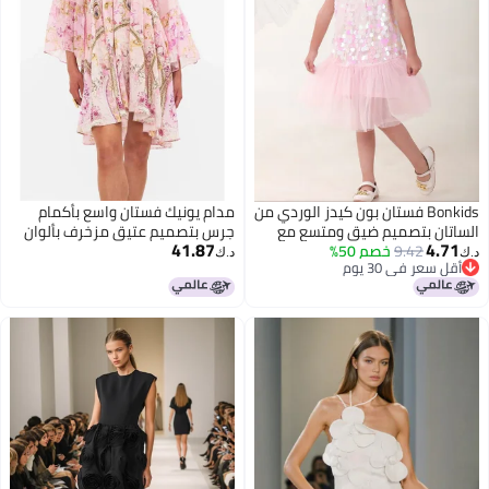
Bonkids فستان بون كيدز الوردي من
مدام يونيك فستان واسع بأكمام
الساتان بتصميم ضيق ومتسع مع
جرس بتصميم عتيق مزخرف بألوان
41.87
4.71
ترتر
9.42
خصم 50%
وردية وبفتحة V
د.ك‏
د.ك‏
أقل سعر في 30 يوم
أقل سعر في 30 يوم