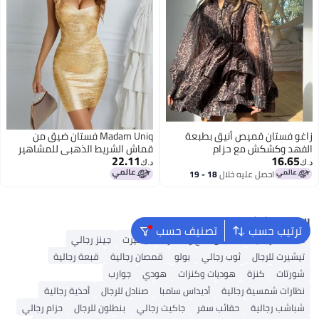
زاغو فستان قميص أنيق بطبعة
Madam Uniq فستان ضيق من
الفهد وكشكش مع حزام
قماش الشريط الذهبي للمشاهير
22.11
16.65
للنساء، فستان حفلة بقلم رصاص
د.ك‏
د.ك‏
احصل عليه خلال
18 - 19
اغسطس
البحث الشائع
ترتيب حسب
تصنيف حسب
محفظة رجالية
ملابس الحج والعمرة
تيشيرت
جينز رجالي
تيشيرت للرجال
ثوب رجالي
بولو
قمصان رجالية
قبعة رجالية
شورتات
كنزة
هوديات وكنزات
هودي
جوارب
نظارات شمسية رجالية
أديداس سامبا
صنادل للرجال
أحذية رجالية
شباشب رجالية
حقائب سفر
جاكيت رجالي
بنطلون للرجال
حزام رجالي