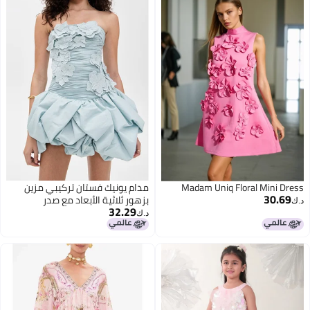
Madam Uniq Floral Mini Dress
مدام يونيك فستان تركيبي مزين
30.69
بزهور ثلاثية الأبعاد مع صدر
د.ك‏
32.29
مكشوف لتناول الشاي بعد الظهر
د.ك‏
في القصر