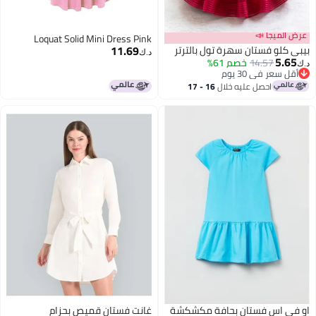
عرض الميجا 📣
Loquat Solid Mini Dress Pink
11.69
بيبي كلو فستان سهرة تول بالترتر
د.ك‏
5.65
14.57
خصم 61%
د.ك‏
أقل سعر في 30 يوم
أقل سعر في 30 يوم
احصل عليه خلال
16 - 17
اغسطس
او في اس فستان بحافة مكشكشة
غانت فستان قميص بحزام