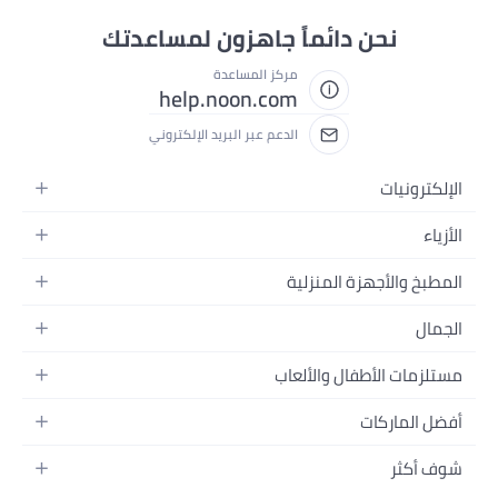
نحن دائماً جاهزون لمساعدتك
مركز المساعدة
help.noon.com
الدعم عبر البريد الإلكتروني
الإلكترونيات
الجوالات
الأزياء
التابلت
أزياء نسائية
المطبخ والأجهزة المنزلية
اللابتوبات
أزياء رجالية
الحمام
الأجهزة المنزلية
الجمال
أزياء البنات
ديكور البيت
الكاميرات
العطور
أزياء الأولاد
مستلزمات الأطفال والألعاب
المطبخ والسفرة
التلفزيونات
المكياج
الساعات
الحفاضات
أدوات وتحسين المنزل
السماعات
أفضل الماركات
العناية بالشعر
المجوهرات
وسائل تنقل الأطفال
المفارش
ألعاب القيمنق
سامسونج
العناية بالبشرة
شوف أكثر
حقائب نسائية
الرضاعة والتغذية
الأثاث
أبل
منتجات الحمام والجسم