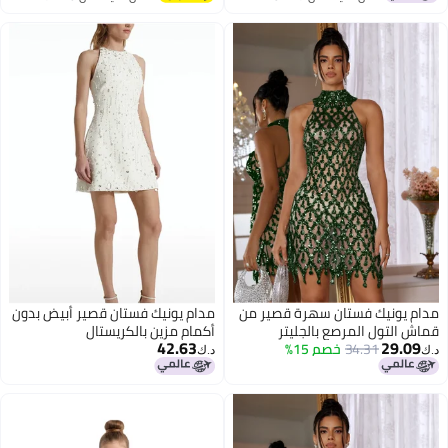
اغسطس
اغسطس
مدام يونيك فستان سهرة قصير من
مدام يونيك فستان قصير أبيض بدون
قماش التول المرصع بالجليتر
أكمام مزين بالكريستال
42.63
29.09
والأحجار الكريمة
34.31
خصم 15%
د.ك‏
د.ك‏