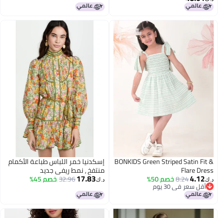
مناسب للحفلات الصغيرة
BONKIDS Green Striped Satin Fit &
إسكدنيا خمر اللباس طباعة الأكمام
Flare Dress
منتفخ ، نمط ريفي جديد
17.83
4.12
8.24
خصم 50%
32.96
خصم 45%
د.ك‏
د.ك‏
أقل سعر في 30 يوم
أقل سعر في 30 يوم