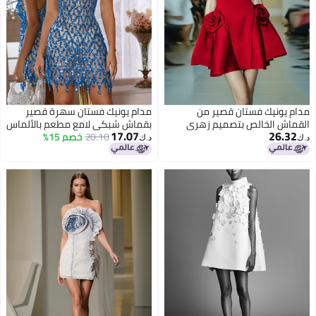
مدام يونيك فستان قصير من
مدام يونيك فستان سهرة قصير
القماش الخالص بتصميم زهري
بقماش شبكي لامع مطعم بالألماس
17.07
26.32
ثلاثي الأبعاد بدون أكمام وبياقة
ومرن
20.10
خصم 15%
د.ك‏
د.ك‏
دائرية وبخصر عالٍ، طراز فرنسي
كلاسيكي.