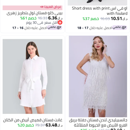
عرض الميجا 📣
او في اس Short dress with print
بيبي كلو فستان تول بتطريز زهري
with foulard
6.36
10.51
16.33
خصم 61%
16.69
خصم 37%
د.ك‏
د.ك‏
أقل سعر في 30 يوم
أقل سعر في 30 يوم
احصل عليه خلال
17 - 18
احصل عليه خلال
16 - 17
اغسطس
اغسطس
جاتسبيليدي لندن فستان حفلة بريق
غانت فستان قميص أبيض من الكتان
63.48
الفرو الأبيض مع الخيوط المتلألئة
79.37
خصم 20%
د.ك‏
82.49