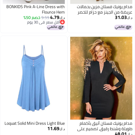
مدام يونيك فستان مزين بحمالات
BONKIDS Pink A-Line Dress with
عريضة من الجينز مع حزام للخصر
Flounce Hem
4.79
31.03
وأزرار أمامية للفتيات العصريات
9.59
خصم 50%
د.ك‏
د.ك‏
أقل سعر في 30 يوم
أقل سعر في 30 يوم
مدام يونيك فستان أنيق بأكمام
Loquat Solid Mini Dress Light Blue
11.69
طويلة وشنط رقيق، تصميم على
د.ك‏
48.01
شكل V مع حبات لؤلؤ وخرز، ضيق
د.ك‏