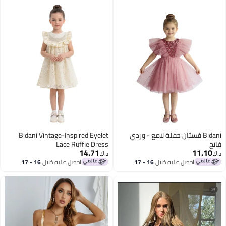
Bidani فستان حفلة لامع - وردي
Bidani Vintage-Inspired Eyelet
فاتح
Lace Ruffle Dress
14.71
11.10
د.ك‏
د.ك‏
احصل عليه خلال
16 - 17
احصل عليه خلال
16 - 17
اغسطس
اغسطس