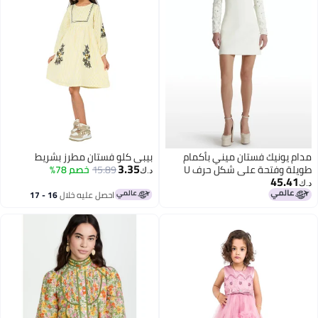
مدام يونيك فستان ميني بأكمام
بيبي كلو فستان مطرز بشريط
3.35
طويلة وفتحة على شكل حرف U
15.89
خصم 78%
د.ك‏
45.41
مزين بالخرز والستراس بتصميم
د.ك‏
عصري جديد
احصل عليه خلال
16 - 17
اغسطس