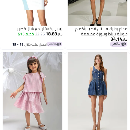
مدام يونيك فستان قصير بأكمام
زيسي فستان مع شال قصير
18.89
طويلة برباط وبلوزة مصممة
22.25
خصم 15%
د.ك‏
34.14
بتفاصيل مُفرغة وبألوان متباينة،
د.ك‏
بتصميم أنيق وعصري.
احصل عليه خلال
18 - 19
اغسطس