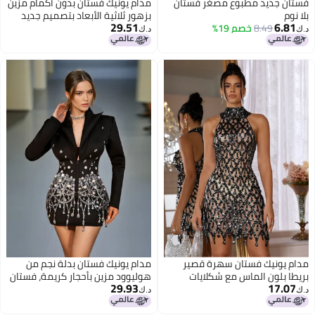
فستان جديد مطبوع مصغر فستان
مدام يونيك فستان بدون أكمام مزين
بلا نوم
بزهور ثلاثية الأبعاد بتصميم جديد
29.51
6.81
8.49
خصم 19%
وعصري
د.ك‏
د.ك‏
مدام يونيك فستان سهرة قصير
مدام يونيك فستان بدلة نجم من
بريطا بلون الماس مع شكلايات
هوليوود مزين بأحجار كريمة، فستان
29.93
17.07
شبكية مرنة
سهرة فاخر للسيدات
د.ك‏
د.ك‏