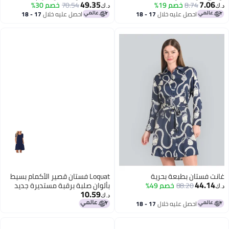
49.35
7.06
8.74
خصم 19%
70.54
خصم 30%
د.ك‏
د.ك‏
احصل عليه خلال
17 - 18
احصل عليه خلال
17 - 18
اغسطس
اغسطس
غانت فستان بطبعة بحرية
Loquat فستان قصير الأكمام بسيط
44.14
88.20
خصم 49%
بألوان صلبة برقبة مستديرة جديد
د.ك‏
10.59
مع جيوب
د.ك‏
احصل عليه خلال
17 - 18
6
اغسطس