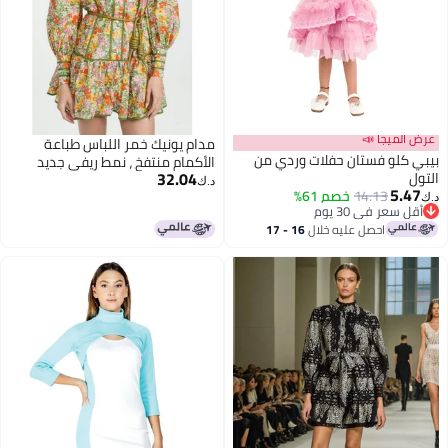
عرض الميجا 📣
مدام يونيك خمر اللباس طباعة
بيبي كلو فستان حفلات وردي من
الأكمام منتفخ ، نمط ريفي جديد
32.04
التول
د.ك‏
5.47
14.13
خصم 61%
د.ك‏
أقل سعر في 30 يوم
أقل سعر في 30 يوم
احصل عليه خلال
16 - 17
اغسطس