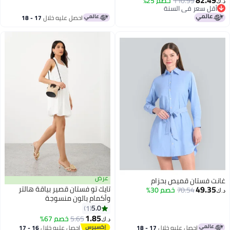
110.99
خصم 25%
د.ك‏
أقل سعر في السنة
أقل سعر في السنة
احصل عليه خلال
17 - 18
اغسطس
عرض
غانت فستان قميص بحزام
49.35
تايك تو فستان قصير بياقة هالتر
70.54
خصم 30%
د.ك‏
وأكمام بالون منسوجة
5.0
1
1.85
5.65
خصم 67%
د.ك‏
احصل عليه خلال
17 - 18
احصل عليه خلال
16 - 17