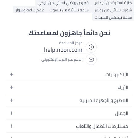
كنزة نسائية من أديداس
قميص رياضي نسائي من نايكي
شورت نسائي من رويس
ساعة نسائية من تيسوت
طقم ساعة وسوار
ساعة تيمكس للسيدات
نحن دائماً جاهزون لمساعدتك
مركز المساعدة
help.noon.com
الدعم عبر البريد الإلكتروني
الإلكترونيات
الجوالات
الأزياء
التابلت
أزياء نسائية
المطبخ والأجهزة المنزلية
اللابتوبات
أزياء رجالية
الحمام
الأجهزة المنزلية
الجمال
أزياء البنات
ديكور البيت
الكاميرات
العطور
أزياء الأولاد
مستلزمات الأطفال والألعاب
المطبخ والسفرة
التلفزيونات
المكياج
الساعات
الحفاضات
أدوات وتحسين المنزل