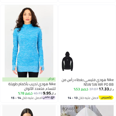
شتوية وخريفية للمكتب والحفلات
اغسطس
اغسطس
والمدرسة والجري والرياضة والنادي
الرياضي والمزيد، باللون الأبيض
عرض
Nike هودي فليسي بغطاء رأس من
Nike هودي تدريب بأكمام طويلة
NSW SW AIR PO BB
17.33
للنساء، متعدد الألوان
37.07
خصم 53%
د.ك‏
9.95
45.73
خصم 78%
د.ك‏
احصل عليه خلال
13 - 14
احصل عليه خلال
14 - 15
اغسطس
اغسطس