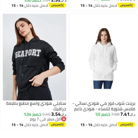
5.84
خصم 50%
د.ك‏
احصل عليه خلال
14 - 15
احصل عليه خلال
14 - 15
اغسطس
اغسطس
برينت شوب فور مي هودي نسائي -
ستايلي هودي واسع مطبع بطبعة
ملابس شتوية للنساء - هودي ناعم
جرافيك
3.54
7.41
7.88
خصم 5%
ودافئ للسيدات، هودي بأكمام
5.40
خصم 34%
د.ك‏
د.ك‏
أقل سعر في 7 يوم
طويلة للنساء، ملابس شتوية مريحة
16
أقل سعر في 7 يوم
احصل عليه خلال
14 - 15
احصل عليه خلال
14 - 15
اغسطس
اغسطس