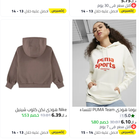
5.75
د.ك‏
3
للرجال، حماية من الأشعة فوق
أقل سعر في 30 يوم
أقل سعر في 30 يوم
البنفسجية بدرجة UPF 50+، هودي
احصل عليه خلال
13 - 14
احصل عليه خلال
13 - 14
سباحة رجالي، حماية من الشمس،
اغسطس
اغسطس
أكمام طويلة، سريع الجفاف، مناسب
للأنشطة الخارجية، للجنسين، رمادي.
بوما هودي PUMA Team للنساء
Nike هودي نكن كلوب شينيل
6.39
13.81
خصم 53%
5.0
1
د.ك‏
6.10
30.87
خصم 80%
د.ك‏
أقل سعر في 7 يوم
أقل سعر في 7 يوم
احصل عليه خلال
14 - 15
احصل عليه خلال
13 - 14
اغسطس
اغسطس