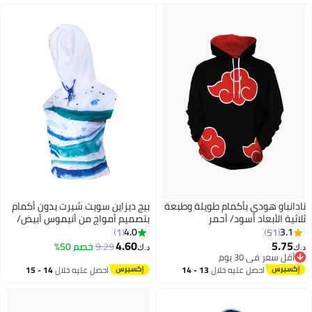
نادانباو هودي بأكمام طويلة وطبعة
بيج ديزاين سويت شيرت بدون أكمام
ثلاثية الأبعاد أسود/ أحمر
بتصميم أمواج من أنيموس أبيض/
أزرق
4.0
3.1
1
51
4.60
5.75
9.29
خصم 50%
د.ك‏
د.ك‏
5
أقل سعر في 30 يوم
أقل سعر في 30 يوم
احصل عليه خلال
13 - 14
احصل عليه خلال
14 - 15
اغسطس
اغسطس