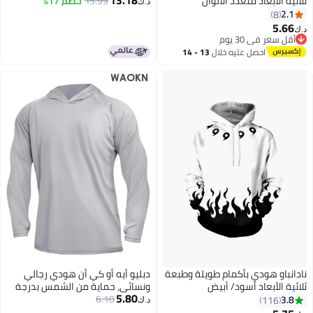
ثلاثية الأبعاد متعدد الألوان
15.99
خصم 17%
د.ك‏
2.1
8
5.66
د.ك‏
أقل سعر في 30 يوم
أقل سعر في 30 يوم
احصل عليه خلال
13 - 14
اغسطس
نادانباو هودي بأكمام طويلة وطبعة
دبليو أيه أو كي أن هودي رجالي
ثلاثية الأبعاد أسود/ أبيض
ونسائي، حماية من الشمس بدرجة
5.80
6.10
UPF 50+، تي شيرت بأكمام طويلة،
3.8
116
د.ك‏
سترة سباحة واقية من الشمس