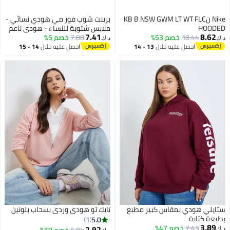
Nike نKB B NSW GWM LT WT FLC
برينت شوب فور مي هودي نسائي -
HOODED
ملابس شتوية للنساء - هودي ناعم
7.41
8.62
18.44
خصم 53%
7.88
خصم 5%
ودافئ للسيدات، هودي بأكمام
د.ك‏
د.ك‏
طويلة للنساء، ملابس شتوية مريحة
احصل عليه خلال
13 - 14
احصل عليه خلال
14 - 15
16
اغسطس
اغسطس
ستايلي هودي بمقاس كبير مطبع
تايك تو هودي وردي بسحاب بلونين
بطبعة كتابة
5.0
1
3.89
7.43
خصم 47%
2.92
د.ك‏