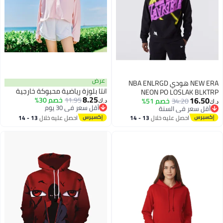
عرض
NEW ERA هودي NBA ENLRGD
انتا بلوزة رياضية محبوكة خارجية
NEON PO LOSLAK BLKTRP
8.25
16.50
11.95
خصم 30%
34.20
خصم 51%
د.ك‏
د.ك‏
أقل سعر في 30 يوم
أقل سعر في السنة
أقل سعر في 30 يوم
أقل سعر في السنة
احصل عليه خلال
13 - 14
احصل عليه خلال
13 - 14
اغسطس
اغسطس