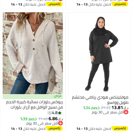
أقل سعر في 30 يوم
أقل سعر في 30 يوم
احصل عليه خلال
13 - 14
احصل عليه خلال
13 - 14
اغسطس
اغسطس
عرض
موفليتكس هودي رياضي محتشم
ريوكس بلوزات نسائية كبيرة الحجم
طويل وواسع
13.81
من نسيج الوافل مع أزرار، بلوزات
21.22
خصم 34%
د.ك‏
أقل سعر في 30 يوم
عصرية فضفاضة بأكمام طويلة
4.8
5
4
أقل سعر في 30 يوم
وياقة على شكل V للسيدات، بلوزات
6.86
11.40
خصم 39%
د.ك‏
بغطاء رأس وجيوب، بلوزات مريحة
أقل سعر في 30 يوم
أقل سعر في 30 يوم
وخفيفة الوزن برباط للربط، ملابس
احصل عليه خلال
13 - 14
احصل عليه خلال
13 - 14