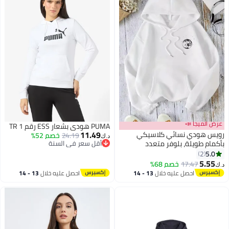
عرض الميجا 📣
PUMA هودي بشعار ESS رقم 1 TR
11.49
رويس هودي نسائي كلاسيكي
24.19
خصم 52%
د.ك‏
بأكمام طويلة، بلوفر متعدد
أقل سعر في السنة
أقل سعر في السنة
الاستخدامات، مع غطاء رأس برباط
5.0
2
وجيب كنغر، ملابس كاجوال، نمط
5.55
17.47
خصم 68%
د.ك‏
الشارع، أنشطة خارجية خفيفة
احصل عليه خلال
13 - 14
احصل عليه خلال
13 - 14
اغسطس
اغسطس