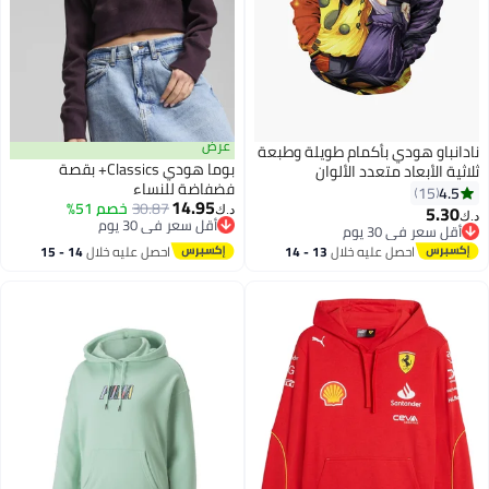
عرض
نادانباو هودي بأكمام طويلة وطبعة
بوما هودي Classics+ بقصة
ثلاثية الأبعاد متعدد الألوان
فضفاضة للنساء
4.5
15
14.95
30.87
خصم 51%
5.30
د.ك‏
د.ك‏
أقل سعر في 30 يوم
أقل سعر في 30 يوم
أقل سعر في 30 يوم
أقل سعر في 30 يوم
احصل عليه خلال
13 - 14
احصل عليه خلال
14 - 15
اغسطس
اغسطس