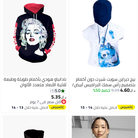
بيج ديزاين سويت شيرت دون أكمام
نادانباو هودي بأكمام طويلة وطبعة
بتصميم رأس سمك البراميس أبيض/
ثلاثية الأبعاد متعدد الألوان
4.60
أزرق
9.29
خصم 50%
5.0
1
د.ك‏
5.35
د.ك‏
أقل سعر في 7 يوم
أقل سعر في 7 يوم
احصل عليه خلال
14 - 15
احصل عليه خلال
13 - 14
اغسطس
اغسطس