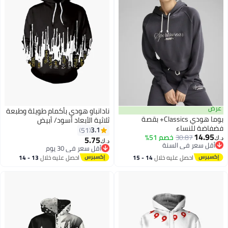
عرض
نادانباو هودي بأكمام طويلة وطبعة
بوما هودي Classics+ بقصة
ثلاثية الأبعاد أسود/ أبيض
فضفاضة للنساء
3.1
51
14.95
30.87
خصم 51%
5.75
د.ك‏
د.ك‏
5
أقل سعر في السنة
أقل سعر في 30 يوم
أقل سعر في السنة
أقل سعر في 30 يوم
احصل عليه خلال
14 - 15
احصل عليه خلال
13 - 14
اغسطس
اغسطس