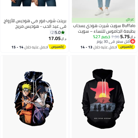
عرض
برينت شوب فور مي هوديس للأزواج
Buffalo سويت شيرت هودي بسحاب
في عيد الحب - هوديس مريح
بطبعة الجاموس للنساء – سويت
للصديق أو الصديقة أو الزوج أو
5.0
2
5.75
7.96
خصم 27%
شيرت كاجوال للارتداء اليومي
الزوجة - ملابس لطيفة لعيد الحب
17.05
د.ك‏
د.ك‏
5
2
أقل سعر في 30 يوم
أقل سعر في 30 يوم
احصل عليه خلال
13 - 14
احصل عليه خلال
14 - 15
اغسطس
اغسطس