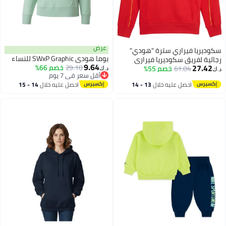
عرض
سكوديريا فيراري سترة "هودي"
بوما هودي SWxP Graphic للنساء
رجالية لفريق سكوديريا فيراري
9.64
27.42
29.10
خصم 66%
للفورمولا 1
61.04
خصم 55%
د.ك‏
د.ك‏
أقل سعر في 7 يوم
أقل سعر في 7 يوم
احصل عليه خلال
13 - 14
احصل عليه خلال
14 - 15
اغسطس
اغسطس