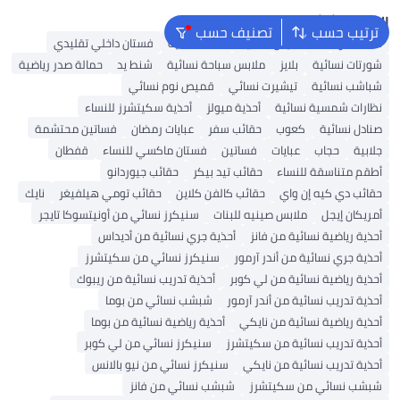
البحث الشائع
ترتيب حسب
تصنيف حسب
شنط ألدو
شنط جيس نسائية
شنط نسائية
فستان داخلي تقليدي
شورتات نسائية
بلايز
ملابس سباحة نسائية
شنط يد
حمالة صدر رياضية
شباشب نسائية
تيشيرت نسائي
قميص نوم نسائي
نظارات شمسية نسائية
أحذية ميولز
أحذية سكيتشرز للنساء
صنادل نسائية
كعوب
حقائب سفر
عبايات رمضان
فساتين محتشمة
جلابية
حجاب
عبايات
فساتين
فستان ماكسي للنساء
قفطان
أطقم متناسقة للنساء
حقائب تيد بيكر
حقائب جيوردانو
حقائب دي كيه إن واي
حقائب كالفن كلاين
حقائب تومي هيلفيغر
نايك
أمريكان إيجل
ملابس صينيه للبنات
سنيكرز نسائي من أونيتسوكا تايجر
أحذية رياضية نسائية من فانز
أحذية جري نسائية من أديداس
أحذية جري نسائية من أندر آرمور
سنيكرز نسائي من سكيتشرز
أحذية رياضية نسائية من لي كوبر
أحذية تدريب نسائية من ريبوك
أحذية تدريب نسائية من أندر آرمور
شبشب نسائي من بوما
أحذية رياضية نسائية من نايكي
أحذية رياضية نسائية من بوما
أحذية تدريب نسائية من سكيتشرز
سنيكرز نسائي من لي كوبر
أحذية تدريب نسائية من نايكي
سنيكرز نسائي من نيو بالانس
شبشب نسائي من سكيتشرز
شبشب نسائي من فانز