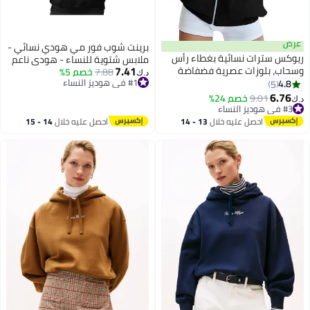
عرض
برينت شوب فور مي هودي نسائي -
ريوكس سترات نسائية بغطاء رأس
ملابس شتوية للنساء - هودي ناعم
7.41
وسحاب، بلوزات عصرية فضفاضة
7.88
خصم 5%
ودافئ للسيدات، هودي بأكمام
د.ك‏
بأكمام طويلة للسيدات، سترات
#1 في هوديز النساء
4.8
5
طويلة للنساء، ملابس شتوية مريحة
16
4
#1 في هوديز النساء
رياضية بأكمام طويلة وغطاء رأس
6.76
9.01
خصم 24%
د.ك‏
وجيوب، سترات مريحة وخفيفة الوزن
#3 في هوديز النساء
#3 في هوديز النساء
لملابس الشتاء والخريف للمكتب
احصل عليه خلال
13 - 14
احصل عليه خلال
14 - 15
والحفلات والمدرسة والجري
اغسطس
اغسطس
والرياضة والصالة الرياضية والمزيد،
أسود