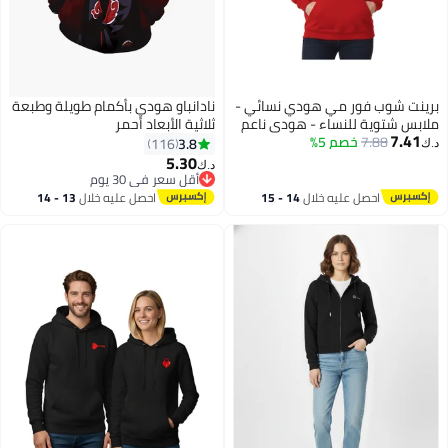
برينت شوب فور مي هودي نسائي -
نادانباو هودي بأكمام طويلة وطبعة
ملابس شتوية للنساء - هودي ناعم
ثلاثية الأبعاد أحمر
7.41
7.88
خصم 5%
ودافئ للسيدات، هودي بأكمام
3.8
116
د.ك‏
طويلة للنساء، ملابس شتوية مريحة
5.30
د.ك‏
3
16
أقل سعر في 30 يوم
أقل سعر في 30 يوم
احصل عليه خلال
14 - 15
احصل عليه خلال
13 - 14
اغسطس
اغسطس