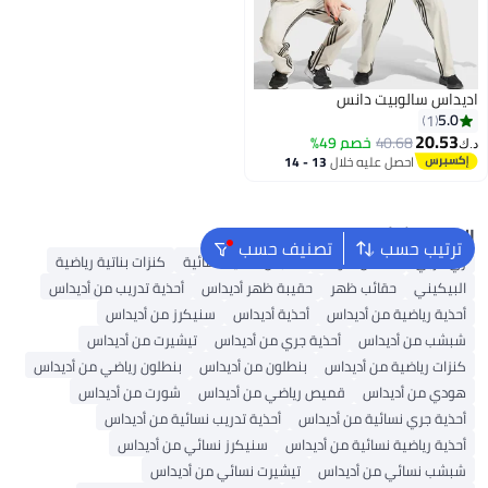
اديداس سالوبيت دانس
5.0
1
20.53
40.68
خصم 49%
د.ك‏
احصل عليه خلال
13 - 14
اغسطس
البحث الشائع
ترتيب حسب
تصنيف حسب
زي عربي
فستان أمومة
ملابس داخلية نسائية
كنزات بناتية رياضية
البيكيني
حقائب ظهر
حقيبة ظهر أديداس
أحذية تدريب من أديداس
أحذية رياضية من أديداس
أحذية أديداس
سنيكرز من أديداس
شبشب من أديداس
أحذية جري من أديداس
تيشيرت من أديداس
كنزات رياضية من أديداس
بنطلون من أديداس
بنطلون رياضي من أديداس
هودي من أديداس
قميص رياضي من أديداس
شورت من أديداس
أحذية جري نسائية من أديداس
أحذية تدريب نسائية من أديداس
أحذية رياضية نسائية من أديداس
سنيكرز نسائي من أديداس
شبشب نسائي من أديداس
تيشيرت نسائي من أديداس