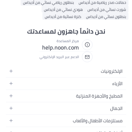
حمالات صدر رياضية من أديداس
بنطلون رياضي نسائي من أديداس
شورت نسائي من أديداس
هودي نسائي من أديداس
بنطلون نسائي من أديداس
كنزة نسائية من أديداس
نحن دائماً جاهزون لمساعدتك
مركز المساعدة
help.noon.com
الدعم عبر البريد الإلكتروني
الإلكترونيات
الجوالات
الأزياء
التابلت
أزياء نسائية
المطبخ والأجهزة المنزلية
اللابتوبات
أزياء رجالية
الحمام
الأجهزة المنزلية
الجمال
أزياء البنات
ديكور البيت
الكاميرات
العطور
أزياء الأولاد
مستلزمات الأطفال والألعاب
المطبخ والسفرة
التلفزيونات
المكياج
الساعات
الحفاضات
أدوات وتحسين المنزل