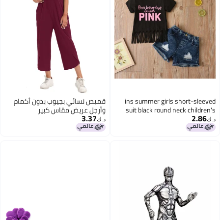
ins summer girls short-sleeved
قميص نسائي بجيوب بدون أكمام
suit black round neck children's
وأرجل عريض مقاس كبير
3.37
2.86
suit letter printing ripped jeans suit
د.ك‏
د.ك‏
black 120cm