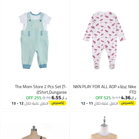
Nike غطاء NKN PLAY FOR ALL AOP
The Mom Store 2 Pcs Set (T-
Shirt,Dungaree))
FTD
6.55
4.36
25% OFF
8.76
52% OFF
9.17
د.ك‏
د.ك‏
احصل عليه خلال
11 - 12
احصل عليه خلال
12 - 13
اغسطس
اغسطس