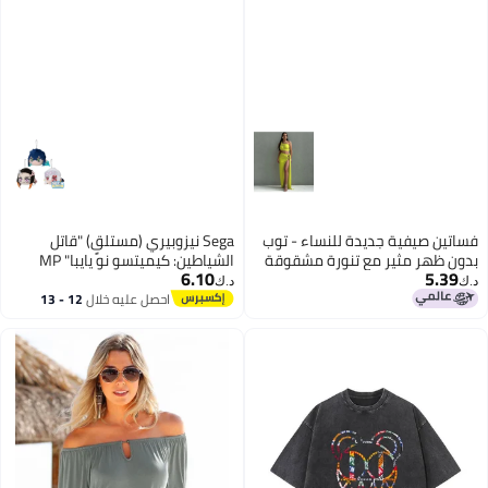
فساتين صيفية جديدة للنساء - توب
Sega نيزوبيري (مستلقٍ) "قاتل
بدون ظهر مثير مع تنورة مشقوقة
الشياطين: كيميتسو نو يايبا" MP
6.10
5.39
وجذابة
بلس
د.ك‏
د.ك‏
احصل عليه خلال
12 - 13
اغسطس