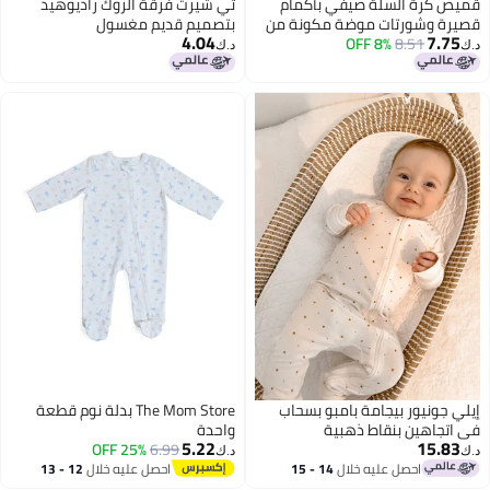
قميص كرة السلة صيفي بأكمام
تي شيرت فرقة الروك راديوهيد
قصيرة وشورتات موضة مكونة من
بتصميم قديم مغسول
4.04
7.75
8.51
8% OFF
قطعتين مظهر كتلة الألوان
د.ك‏
د.ك‏
مجموعة رياضية قابلة للتنفس
شبكي عصرية
إيلي جونيور بيجامة بامبو بسحاب
The Mom Store بدلة نوم قطعة
في اتجاهين بنقاط ذهبية
واحدة
5.22
15.83
25% OFF
6.99
د.ك‏
د.ك‏
احصل عليه خلال
14 - 15
احصل عليه خلال
12 - 13
اغسطس
اغسطس