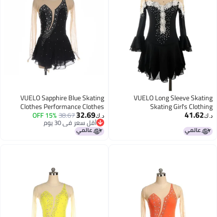
VUELO Sapphire Blue Skating
VUELO Long Sleeve Skating
Clothes Performance Clothes
Skating Girl's Clothing
32.69
41.62
Children Adult Clothes Figure
15% OFF
38.67
Performance Skirt Clothing
د.ك‏
د.ك‏
أقل سعر في 30 يوم
Skating Color Skirt Funo Girl
Children's Clothing Grade
أقل سعر في 30 يوم
Competition Long Sleeve
Examination Figure Skating Adult
Blue