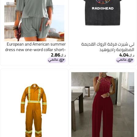
تي شيرت فرقة الروك القديمة
European and American summer
المطبوعة راديوهيد
dress new one-word collar short-
2.86
4.04
sleeved fringed jumpsuit cool sexy
د.ك‏
د.ك‏
beach casual jumpsuit 8980
ArmyGreen L