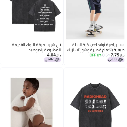
ست رياضية أولاد لعب كرة السلة
تي شيرت فرقة الروك القديمة
صيفية بأكمام قصيرة وشورتات أزياء
المطبوعة راديوهيد
4.04
7.75
8.51
8% OFF
قطعتين مزيفة ألوان كتلة شبكة
د.ك‏
د.ك‏
تنفس موضة رياضية