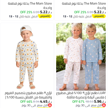
The Mom Store بدلة نوم قطعة
The Mom Store بدلة نوم قطعة
واحدة
واحدة
5.22
5.22
25% OFF
6.99
25% OFF
6.99
د.ك‏
د.ك‏
احصل عليه خلال
12 - 13
احصل عليه خلال
12 - 13
اغسطس
اغسطس
LUAY طقم لؤي® 100% قطن مطبوع
لؤي® طقم مطبوع بتصميم الغيوم
| ملابس أنيقة وعصرية فائقة
والطبيعة من القطن بنسبة 100% |
4.45
5.96
18.53
67% OFF
النعومة | تي شيرت بأكمام كاملة
8.34
46% OFF
أزياء فائقة النعومة، أنيقة وراقية |
د.ك‏
د.ك‏
أقل سعر في 30 يوم
أقل سعر في 30 يوم
وسروال مريح - أبيض وأزرق (6
تيشيرت بأكمام طويلة وبنطال مريح -
2