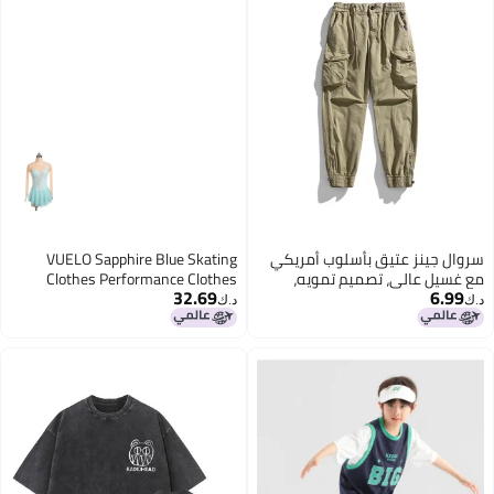
سروال جينز عتيق بأسلوب أمريكي
VUELO Sapphire Blue Skating
مع غسيل عالي، تصميم تمويه،
Clothes Performance Clothes
32.69
6.99
موضة الشارع، علامة تجارية
Children Adult Clothes Figure
د.ك‏
د.ك‏
فضفاضة وعصرية متعددة الجيوب
Skating Color Skirt Funo Girl
للرجال والنساء
Competition Long Sleeve