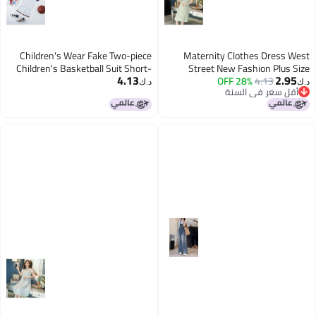
Children's Wear Fake Two-piece
Maternity Clothes Dress West
Children's Basketball Suit Short-
Street New Fashion Plus Size
4.13
2.95
sleeved Jersey Women's Primary
Women's Clothing Fat Sister
28% OFF
4.13
د.ك‏
د.ك‏
أقل سعر في السنة
School Children's Performance
Summer Clothes Western Style
أقل سعر في السنة
Suit Basketball Jersey Boys
Trendy Mom Online Celebrity Fake
Two Pieces