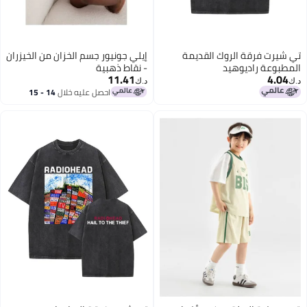
تي شيرت فرقة الروك القديمة
إيلي جونيور جسم الخزان من الخيزران
المطبوعة راديوهيد
- نقاط ذهبية
11.41
4.04
د.ك‏
د.ك‏
احصل عليه خلال
14 - 15
اغسطس