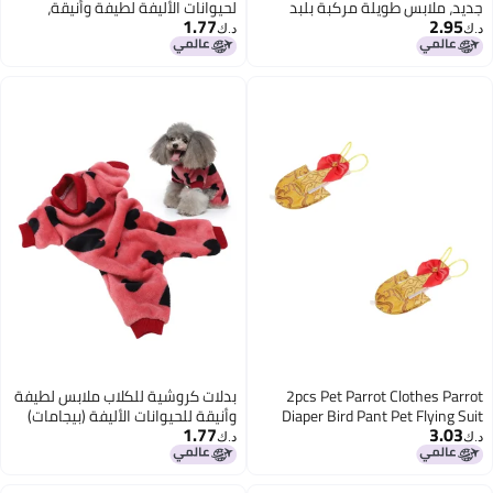
جديد، ملابس طويلة مركبة بلبد
لحيوانات الأليفة لطيفة وأنيقة،
1.77
2.95
وردي واحد وبأكمام قصيرة وبحواف
بنادق مناسبة للكلاب الصغيرة
د.ك‏
د.ك‏
رفيعة، ملابس طويلة مركبة
والجرو
شاطئية باردة وغريبة وتكفي للوقت
الراقي، رقم 8980، لون خضري
جندي، مقاس كبير (L)
2pcs Pet Parrot Clothes Parrot
بدلات كروشية للكلاب ملابس لطيفة
Diaper Bird Pant Pet Flying Suit
وأنيقة للحيوانات الأليفة (بيجامات)
1.77
3.03
Clothing for Cockatiel Parakeet
مناسبة للكلاب الصغيرة والجروح
د.ك‏
د.ك‏
(Size , Yellow)