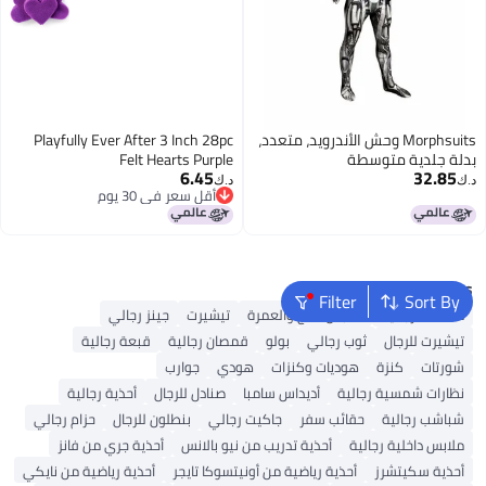
Morphsuits وحش الأندرويد، متعدد،
Playfully Ever After 3 Inch 28pc
بدلة جلدية متوسطة
Felt Hearts Purple
6.45
32.85
د.ك‏
د.ك‏
أقل سعر في 30 يوم
أقل سعر في 30 يوم
Popular Searches
Filter
Sort By
محفظة رجالية
ملابس الحج والعمرة
تيشيرت
جينز رجالي
تيشيرت للرجال
ثوب رجالي
بولو
قمصان رجالية
قبعة رجالية
شورتات
كنزة
هوديات وكنزات
هودي
جوارب
نظارات شمسية رجالية
أديداس سامبا
صنادل للرجال
أحذية رجالية
شباشب رجالية
حقائب سفر
جاكيت رجالي
بنطلون للرجال
حزام رجالي
ملابس داخلية رجالية
أحذية تدريب من نيو بالانس
أحذية جري من فانز
أحذية سكيتشرز
أحذية رياضية من أونيتسوكا تايجر
أحذية رياضية من نايكي