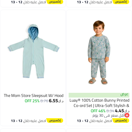
أقل سعر في 30 يوم
أقل سعر في 30 يوم
احصل عليه خلال
12 - 13
احصل عليه خلال
12 - 13
أشهر-9 أشهر)
أبيض
اغسطس
اغسطس
عرض
The Mom Store Sleepsuit W/ Hood
6.55
Luay® 100% Cotton Bunny Printed
25% OFF
8.76
د.ك‏
Co-ord Set | Ultra-Soft Stylish &
4.45
Classy Oufits | Full-Sleeve T-Shirt
46% OFF
8.34
د.ك‏
2
أقل سعر في 30 يوم
& Comfy Pants - Sky Blue
أقل سعر في 30 يوم
احصل عليه خلال
12 - 13
احصل عليه خلال
12 - 13
اغسطس
اغسطس