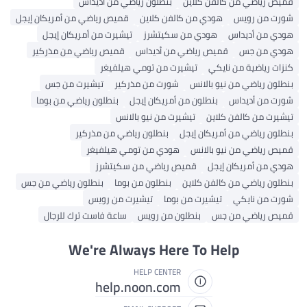
قميص رياضي من كالفن كلاين
بنطلون رياضي من أديداس
شورت من رويس
هودي من كالفن كلاين
قميص رياضي من أمريكان إيجل
هودي من أديداس
هودي من سكيتشرز
تيشيرت من أمريكان إيجل
هودي من جس
قميص رياضي من أديداس
قميص رياضي من مذركير
كنزات رياضية من نايكي
تيشيرت من تومي هيلفيغر
بنطلون رياضي من نيو بالانس
شورت من مذركير
تيشيرت من جس
شورت من أديداس
بنطلون من أمريكان إيجل
بنطلون رياضي من بوما
تيشيرت من كالفن كلاين
تيشيرت من نيو بالانس
بنطلون رياضي من أمريكان إيجل
بنطلون رياضي من مذركير
قميص رياضي من نيو بالانس
هودي من تومي هيلفيغر
هودي من أمريكان إيجل
قميص رياضي من سكيتشرز
بنطلون رياضي من كالفن كلاين
بنطلون من بوما
بنطلون رياضي من جس
شورت من نايكي
تيشيرت من بوما
تيشيرت من رويس
قميص رياضي من جس
بنطلون من رويس
ساعة فاست ترك للرجال
We're Always Here To Help
HELP CENTER
help.noon.com