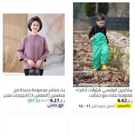
بيلكيزين اتوليسي سُرُولَات خَضراء
بث مباشر مجموعة جديدة من
مَقاومة للماء مع حَمالات
قطعتين [المقاس 3] (احتياجات متجر
9.27
8.62
9.77
5% OFF
شيك السعر المحدد!!)
د.ك‏
د.ك‏
احصل عليه خلال
11 - 12
اغسطس