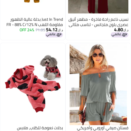
نسيب ناعم راحة فاخرة - مظهر أنيق
Just In Trend بدلة عالية الظهور
عصري بلون متجانس - تناسب مثالي
مقاومة اللهب FR - 88% C/12% N
54.12
4.80
يبرز جمالك للارتداء اليومي غير
71.85
(صغيرة، برتقالية)
24% OFF
د.ك‏
د.ك‏
الرسمي وعرض أسلوبك الشخصي
فستان صيفي أوروبي وأمريكي
بدلات نعومة للكلاب، ملابس