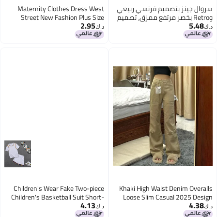
سروال جينز بتصميم فرنسي ربيعي
Maternity Clothes Dress West
وRetro بخصر مرتفع ممزق، تصميم
Street New Fashion Plus Size
2.95
5.48
نيش عصري، كاجوال، ضيق
Women's Clothing Fat Sister
د.ك‏
د.ك‏
Summer Clothes Western Style
Trendy Mom Online Celebrity Fake
Two Pieces
Children's Wear Fake Two-piece
Khaki High Waist Denim Overalls
Children's Basketball Suit Short-
Loose Slim Casual 2025 Design
4.13
4.38
sleeved Jersey Women's Primary
All-Match Micro-Pants Fashion
د.ك‏
د.ك‏
School Children's Performance