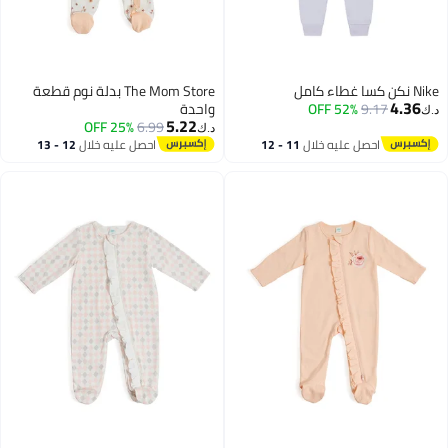
Nike نكن كسا غطاء كامل
The Mom Store بدلة نوم قطعة
4.36
9.17
52% OFF
واحدة
د.ك‏
5.22
25% OFF
6.99
د.ك‏
احصل عليه خلال
11 - 12
احصل عليه خلال
12 - 13
اغسطس
اغسطس