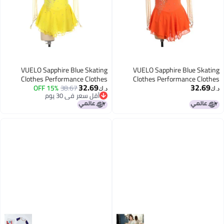
VUELO Sapphire Blue Skating
VUELO Sapphire Blue Skating
Clothes Performance Clothes
Clothes Performance Clothes
32.69
32.69
Children Adult Clothes Figure
15% OFF
38.67
Children Adult Clothes Figure
د.ك‏
د.ك‏
أقل سعر في 30 يوم
Skating Color Skirt Funo Girl
Skating Color Skirt Funo Girl
أقل سعر في 30 يوم
Competition Long Sleeve
Competition Long Sleeve