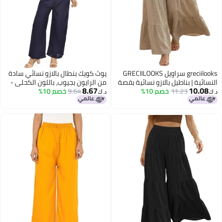
greciilooks سراويل GRECIILOOKS
يوث كويك بنطال بالازو نسائي سادة
ة | بناطيل بالازو نسائية بقصة
من الرايون بجيوب، باللون الكحلي -
8.67
10
11.23
خصم 10%
وحزام خصر مطاطي | ملابس
9.64
YOUTHQUAKE
خصم 10%
د.ك‏
لليوجا والاسترخاء