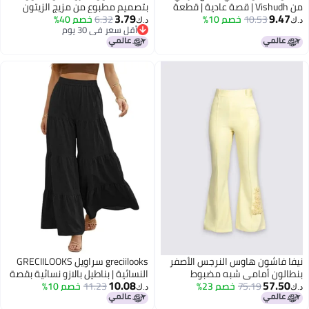
من Vishudh | قصة عادية | قطعة
بتصميم مطبوع من مزيج الزيتون
3.79
9
10.53
خصم 10%
سفلية تقليدية مريحة (مقاس M) -
للنساء
6.32
خصم 40%
د.ك‏
أقل سعر في 30 يوم
ائل للصفرة
أقل سعر في 30 يوم
اشون هاوس النرجس الأصفر
greciilooks سراويل GRECIILOOKS
ن أمامي شبه مضبوط
النسائية | بناطيل بالازو نسائية بقصة
10.08
57
75.19
خصم 23%
11.23
خصم 10%
مريحة وحزام خصر مطاطي | ملابس
د.ك‏
كاجوال لليوجا والاسترخاء