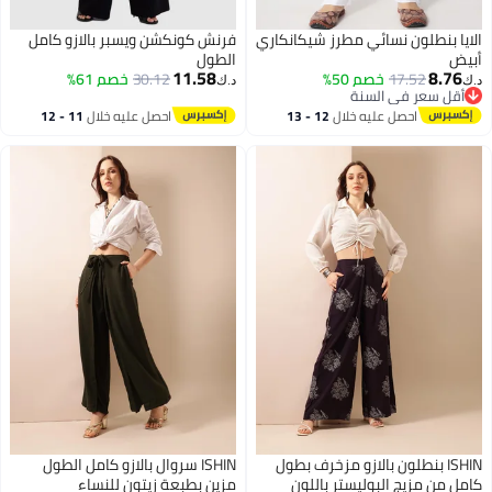
نطلون نسائي مطرز شيكانكاري
فرنش كونكشن ويسبر بالازو كامل
الطول
11.58
8
17.52
خصم 50%
30.12
خصم 61%
د.ك‏
سعر في السنة
سعر في السنة
احصل عليه خلال
12 - 13
احصل عليه خلال
11 - 12
اغسطس
اغسطس
ISH بنطلون بالازو مزخرف بطول
ISHIN سروال بالازو كامل الطول
 مزيج البوليستر باللون
مزين بطبعة زيتون للنساء