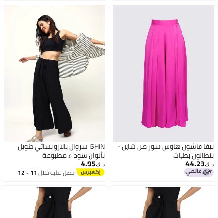
اشون هاوس سور صن شاين -
ISHIN سروال بالازو نسائي طويل
 بطيات
بألوان سوداء مطبوعة
4.95
44
د.ك‏
احصل عليه خلال
11 - 12
اغسطس