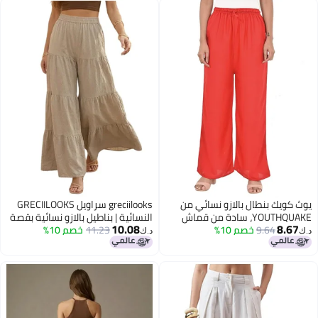
ك بنطال بالازو نسائي من
greciilooks سراويل GRECIILOOKS
YOUTHQUAKE، سادة من قماش
النسائية | بناطيل بالازو نسائية بقصة
10.08
8
9.64
خصم 10%
، بجيـب واحد - أحمر
11.23
خصم 10%
مريحة وحزام خصر مطاطي | ملابس
د.ك‏
كاجوال لليوجا والاسترخاء