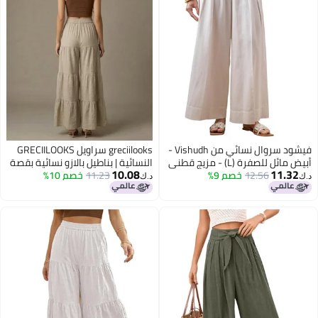
فيشود سروال نسائي من Vishudh -
greciilooks سراويل GRECIILOOKS
صفرة (L) - مزيج قطني
النسائية | بناطيل بالازو نسائية بقصة
10.08
11
12.56
خصم 9%
11.23
خصم 10%
مريحة وحزام خصر مطاطي | ملابس
د.ك‏
كاجوال لليوجا والاسترخاء