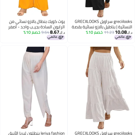
greciilooks سراويل GRECIILOOKS
يوث كويك بنطال بالازو نسائي من
ة | بناطيل بالازو نسائية بقصة
الرايون السادة بجيـب واحد - أصفر
8.67
10
11.23
خصم 10%
وحزام خصر مطاطي | ملابس
خردلي (YOUTHQUAKE)
9.64
خصم 10%
د.ك‏
لليوجا والاسترخاء
greciilooks سراويل GRECIILOOKS
leriya fashion بنطلون ليريا الأنيق