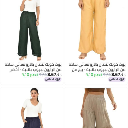
ك بنطال بالازو نسائي سادة
يوث كويك بنطال بالازو نسائي سادة
يون بجيوب جانبية - بيج من
من الرايون بجيوب جانبية - أخضر
8.67
8
9.64
YOUTH
خصم 10%
داكن (YOUTHQUAKE)
9.64
خصم 10%
د.ك‏