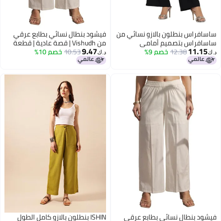
اس بنطلون بالازو نسائي من
فيشود بنطال نسائي بطابع عرقي
اس بتصميم أمامي
من Vishudh | قصة عادية | قطعة
9.47
11
12.38
خصم 9%
10.53
خصم 10%
سفلية تقليدية مريحة (مقاس L) -
د.ك‏
أبيض مائل للصفرة
بنطال نسائي بطابع عرقي
ISHIN بنطلون بالازو كامل الطول