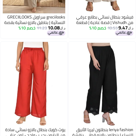
بنطال نسائي بطابع عرقي
greciilooks سراويل GRECIILOOKS
من Vishudh | قصة عادية | قطعة
النسائية | بناطيل بالازو نسائية بقصة
10.08
9
10.53
خصم 10%
سفلية تقليدية مريحة (مقاس S) -
11.23
خصم 10%
مريحة وحزام خصر مطاطي | ملابس
د.ك‏
يت
كاجوال لليوجا والاسترخاء
leriya fashion بنطلون ليريا الأنيق
يوث كويك بنطال بالازو نسائي سادة
| بنطلون بالازو قطني بنقشة
من الرايون بجيـب واحد - لون عنابي