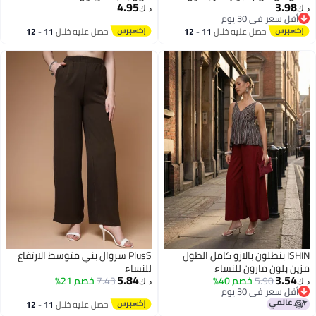
4.95
3
للنساء
د.ك‏
ر في 30 يوم
ر في 30 يوم
احصل عليه خلال
11 - 12
احصل عليه خلال
11 - 12
اغسطس
اغسطس
ISH بنطلون بالازو كامل الطول
PlusS سروال بني متوسط الارتفاع
ون مارون للنساء
للنساء
5.84
3
5.90
خصم 40%
7.43
خصم 21%
د.ك‏
ر في 30 يوم
ر في 30 يوم
احصل عليه خلال
11 - 12
اغسطس