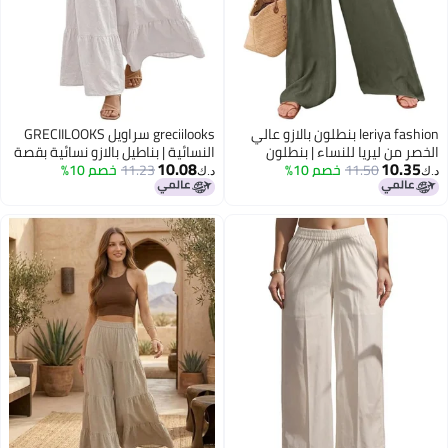
leriya fashion بنطلون بالازو عالي
greciilooks سراويل GRECIILOOKS
ن ليريا للنساء | بنطلون
النسائية | بناطيل بالازو نسائية بقصة
10.08
10
11.50
خصم 10%
ساقين من البوليستر والقطن
11.23
خصم 10%
مريحة وحزام خصر مطاطي | ملابس
د.ك‏
| بنطلون بقصة مريحة مع
كاجوال لليوجا والاسترخاء
ناسب للإطلالات الكاجوال
رسمية | أخضر | 36