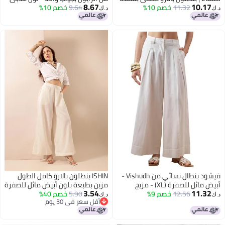
8.67
10
11.32
خصم 10%
ع تطريز دانتيل | بنطلون
من YOUTHQUAKE
9.64
خصم 10%
د.ك‏
واسع الساقين بخصر مطاطي
ن صيفي مريح للنساء | أسود |
فيشود بنطال نسائي من Vishudh -
ISHIN بنطلون بالازو كامل الطول
أبيض مائل للصفرة (XL) - مزيج
مزين بطبعة بلون أبيض مائل للصفرة
3.54
11
12.56
خصم 9%
للنساء
5.90
خصم 40%
د.ك‏
أقل سعر في 30 يوم
أقل سعر في 30 يوم