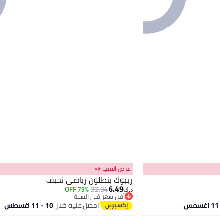
عرض الميجا 📣
ريبوك بنطلون رياضي نحيف
6.49
79% OFF
32.34
د.ك‏
أقل سعر في السنة
أقل سعر في السنة
احصل عليه خلال
10 - 11 اغسطس