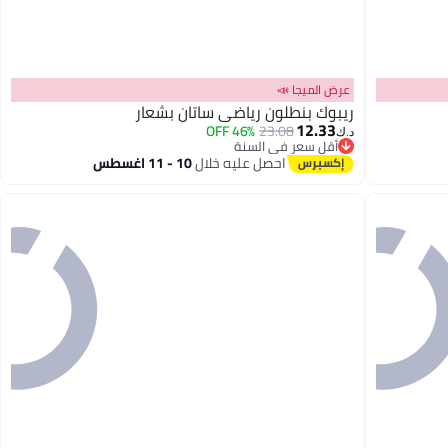
عرض الميجا 📣
ريبوك بنطلون رياضي ساتان بشعار
12.33
46% OFF
23.08
د.ك‏
أقل سعر في السنة
أقل سعر في السنة
احصل عليه خلال
10 - 11 اغسطس