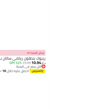
عرض الميجا 📣
ريبوك بنطلون رياضي ساتان ب
10.94
52% OFF
23.08
د.ك‏
أقل سعر في السنة
أقل سعر في السنة
احصل عليه خلال
10 - 11 اغسطس