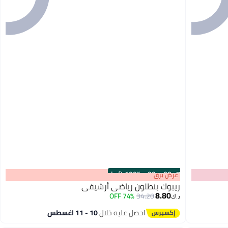
100% Left
·
00
m
:
00
s
عرض برق
ريبوك بنطلون رياضي أرشيفي
8.80
74% OFF
34.20
د.ك‏
احصل عليه خلال
10 - 11 اغسطس