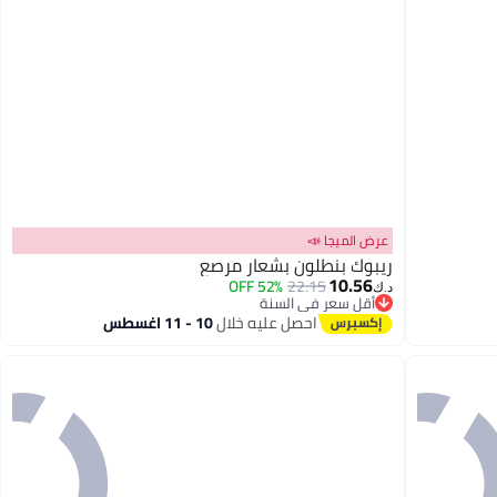
عرض الميجا 📣
ريبوك بنطلون بشعار مرصع
10.56
52% OFF
22.15
د.ك‏
أقل سعر في السنة
أقل سعر في السنة
احصل عليه خلال
10 - 11 اغسطس