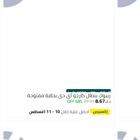
100% Left
·
00
m
:
00
s
ريبوك بنطال كارجو آي دي بحافة مفتوحة
8.67
68% OFF
27.71
د.ك‏
احصل عليه خلال
10 - 11 اغسطس