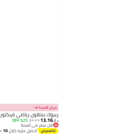
عرض الميجا 📣
ريبوك بنطلون رياضي فيكتور
13.16
52% OFF
27.71
د.ك‏
أقل سعر في السنة
أقل سعر في السنة
احصل عليه خلال
10 - 11 اغسطس