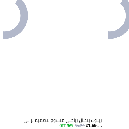
ريبوك بنطال رياضي منسوج بتصميم تراثي
21.69
36% OFF
34.20
د.ك‏