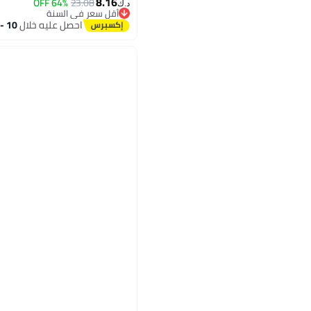
8.16
64% OFF
23.08
د.ك‏
أقل سعر في السنة
أقل سعر في السنة
احصل عليه خلال
10 - 11 اغسطس