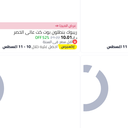
عرض الميجا 📣
ريبوك بنطلون بوت كت عالي الخصر
10.01
52% OFF
21.22
د.ك‏
أقل سعر في السنة
أقل سعر في السنة
احصل عليه خلال
10 - 11 اغسطس