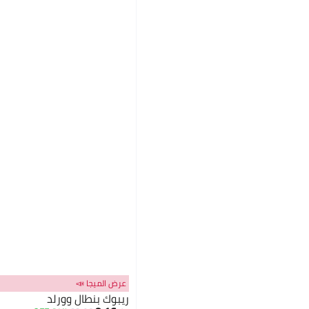
عرض الميجا 📣
ريبوك بنطال وورلد