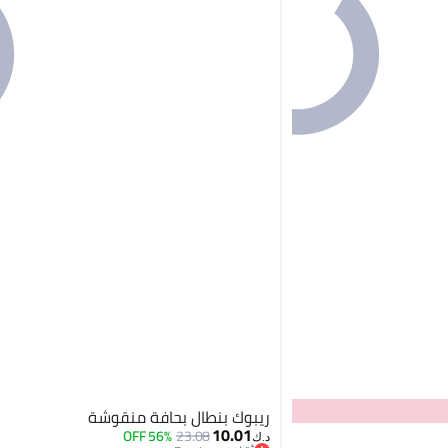
ريبوك بنطال بحافة منقوشة
10.01
56% OFF
23.08
د.ك‏