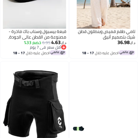
تامي طقم قميص وبنطلون قطن
قبعة بيسبول وسناب باك فاخرة -
شيك بتصميم أنيق
مصنوعة من القطن عالي الجودة،
4.63
36.98
6.95
خصم 33%
قبعة مناسبة للارتداء في الشارع
د.ك‏
د.ك‏
أقل سعر في 7 يوم
للجنسين
أقل سعر في 7 يوم
احصل عليه خلال
17 - 18
احصل عليه خلال
17 - 18
اغسطس
اغسطس