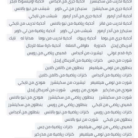
أحذية تدريب من سكيتشرز
أحذية جري من أديداس
أحذية أونيتسوكا تايجر
أحذية جري من سكيتشرز
سنيكرز من لي كوبر
شبشب من نيو بالانس
أحذية أندر آرمور
أحذية جري من أندر آرمور
شبشب من نايكي
أحذية تدريب من فانز
أحذية رياضية من نيو بالانس
أحذية تدريب من نايكي
سنيكرز من أندر آرمور
شبشب من لي كوبر
أحذية رياضية من لي كوبر
أحذية جري من بوما
أحذية ريبوك
أحذية تدريب من بوما
هدايا له
نايك
أمريكان إيجل
كندورة
طواقي الصلاة
أحذية كرة سلة للرجال
كرة قدم غوتي
تيشيرت من أديداس
قميص رياضي من رويس
شورت من جس
كنزات رياضية من أمريكان إيجل
بنطلون من تومي هيلفيغر
بنطلون من كالفن كلاين
كنزات رياضية من أديداس
كنزات رياضية من كالفن كلاين
شورت من تومي هيلفيغر
تيشيرت من سكيتشرز
هودي من نايكي
هودي من مذركير
هودي من رويس
شورت من أمريكان إيجل
شورت من سكيتشرز
بنطلون رياضي من سكيتشرز
هودي من نيو بالانس
قميص رياضي من نايكي
بنطلون رياضي من رويس
بنطلون من سكيتشرز
كنزات رياضية من رويس
كنزات رياضية من نيو بالانس
بنطلون من أديداس
بنطلون من نايكي
شورت من نيو بالانس
قميص رياضي من تومي هيلفيغر
كنزات رياضية من جس
كنزات رياضية من تومي هيلفيغر
كنزات رياضية من مذركير