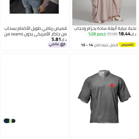
نخبة عباية أنيقة سادة بحزام وحجاب
قميص رياضي طويل الأكمام بسحاب
18.44
25.86
خصم 28%
من جاكار الأمريكي بدون seams من
د.ك‏
5.81
Gtal، مناسب للتدريب واللياقة
د.ك‏
البدنية في الهواء الطلق، سريع
احصل عليه خلال
14 - 15
اغسطس
الجفاف، ضيق الشكل