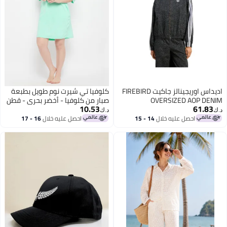
اديداس اوريجينالز جاكيت FIREBIRD
كلوفيا تي شيرت نوم طويل بطبعة
OVERSIZED AOP DENIM
صبار من كلوفيا - أخضر بحري - قطن
10.53
61.83
100%
د.ك‏
د.ك‏
احصل عليه خلال
14 - 15
احصل عليه خلال
16 - 17
اغسطس
اغسطس