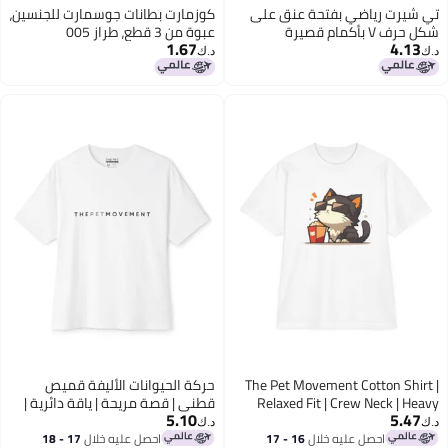
تي شيرت رياضي بفتحة عنق على
كوزمارت بطانات جوسمارت للجنسين،
شكل حرف V بأكمام قصيرة
عبوة من 3 قطع، طراز 005
1.67
4.13
فضفاضة للرجال، ملابس تدريب كرة
د.ك‏
د.ك‏
السلة، قماش تنفس، ملابس رياضية
عادية
The Pet Movement Cotton Shirt |
حركة الحيوانات الأليفة قميص
Relaxed Fit | Crew Neck | Heavy
قطني | قصة مريحة | ياقة دائرية |
5.10
5.47
Duty Fabric | Soft, Breathable
قماش متين | قماش ناعم يسمح
د.ك‏
د.ك‏
Fabric, Everyday, all season,
بمرور الهواء، مناسب للارتداء
احصل عليه خلال
16 - 17
احصل عليه خلال
17 - 18