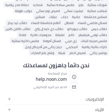
شورتات نسائية
بلايز
ملابس سباحة نسائية
شنط يد
حمالة صدر رياضية
شباشب نسائية
تيشيرت نسائي
قميص نوم نسائي
جوارب طويلة
فساتين محتشمة
جلابية
حجاب
عبايات
فساتين
فستان ماكسي للنساء
قفطان
أطقم متناسقة للنساء
حقائب تيد بيكر
حقائب جيس
حقائب جيوردانو
حقائب دي كيه إن واي
حقائب كالفن كلاين
حقائب تومي هيلفيغر
خاتم
تعليقة
مجوهرات فاخرة
قلادة
ملابس صينيه للبنات
زي عربي
فستان أمومة
ملابس داخلية نسائية
كنزات بناتية رياضية
البيكيني
جينز رجالي من أمريكان إيجل
بوكسر رجالي
قميص اخضر
شيلة
وشاح علم الامارات
نحن دائماً جاهزون لمساعدتك
مركز المساعدة
help.noon.com
الدعم عبر البريد الإلكتروني
الإلكترونيات
الجوالات
الأزياء