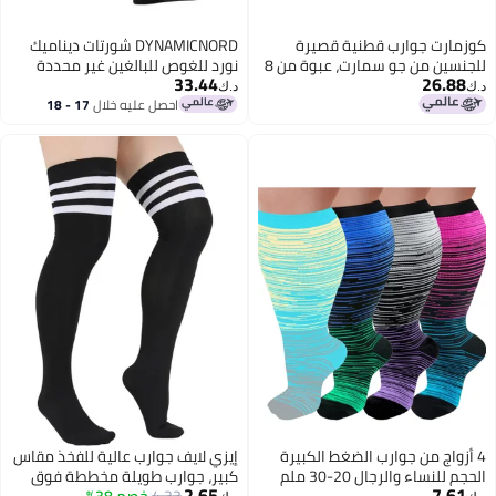
كوزمارت جوارب قطنية قصيرة
DYNAMICNORD شورتات ديناميك
للجنسين من جو سمارت، عبوة من 8
نورد للغوص للبالغين غير محددة
33.44
26.88
أزواج - مريحة وجيدة التهوية (النمط
الجنس CS-10
د.ك‏
د.ك‏
003) أسود
احصل عليه خلال
17 - 18
اغسطس
4 أزواج من جوارب الضغط الكبيرة
إيزي لايف جوارب عالية للفخذ مقاس
الحجم للنساء والرجال 20-30 ملم
كبير، جوارب طويلة مخططة فوق
2.65
7.61