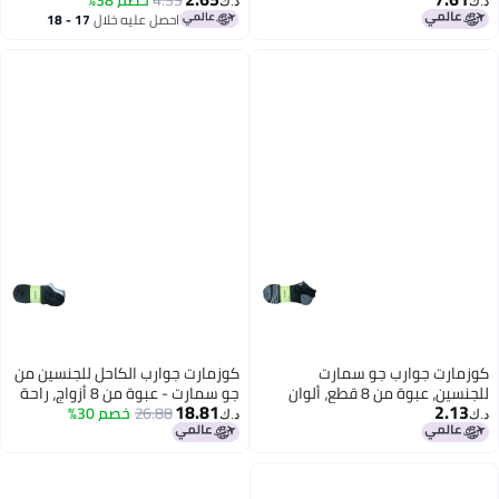
زئبقي، جوارب سمانة واسعة أفضل
4.33
خصم 38%
الركبة، شتوية دافئة، ناعمة جدًا،
د.ك‏
د.ك‏
دعم للدورة الدموية، للركض
طويلة من الصوف المتماسك
احصل عليه خلال
17 - 18
اغسطس
كوزمارت جوارب جو سمارت
كوزمارت جوارب الكاحل للجنسين من
للجنسين، عبوة من 8 قطع، ألوان
جو سمارت - عبوة من 8 أزواج، راحة
18.81
2.13
متنوعة، طراز 010
يومية، مقاس 40-45 (النمط 001)
26.88
خصم 30%
د.ك‏
د.ك‏