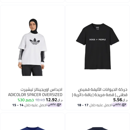
اغسطس
اغسطس
Trendy| T-shirt | Pet Lover, Cat My
اليومي، لجميع الفصول، عصري،
Food White Shirt
لمحبي الحيوانات الأليفة، قميص
حركة الحيوانات الأليفة
حركة الحيوانات الأليفة قميص
اديداس اوريجينالز تيشيرت
قطني | قصة مريحة | ياقة دائرية |
ADICOLOR SPACER OVERSIZED
12.92
5.56
قماش متين | قماش ناعم يسمح
TREFOIL
18.49
خصم 30%
د.ك‏
د.ك‏
بمرور الهواء، مناسب للارتداء
احصل عليه خلال
17 - 18
احصل عليه خلال
14 - 15
اغسطس
اغسطس
اليومي، لجميع الفصول، عصري،
لمحبي الحيوانات الأليفة، الكلاب
أفضل من البشر