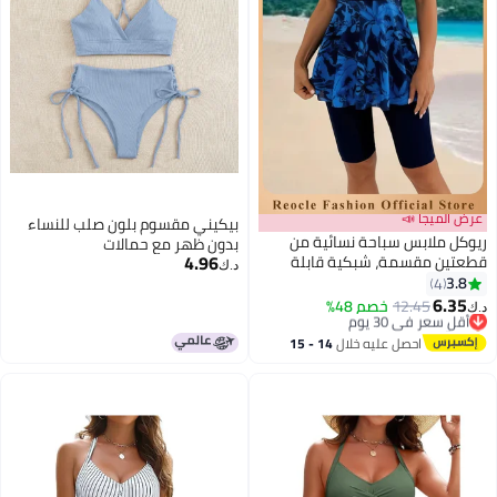
عرض الميجا 📣
بيكيني مقسوم بلون صلب للنساء
ريوكل ملابس سباحة نسائية من
بدون ظهر مع حمالات
4.96
قطعتين مقسمة، شبكية قابلة
د.ك‏
للتهوية، بأكمام قصيرة، مطبوعة
3.8
4
بالزهور، مع شورت قصير للأولاد، بدلة
6.35
12.45
أقل سعر في 30 يوم
خصم 48%
د.ك‏
سباحة محتشمة
بتخلّص بسرعة
أقل سعر في 30 يوم
احصل عليه خلال
14 - 15
اغسطس