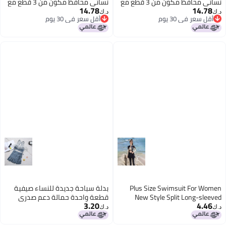
نسائي محافظ مكون من 3 قطع مع
نسائي محافظ مكون من 3 قطع مع
14.78
14.78
حماية من الشمس - بنطلون سباحة
حماية من الشمس، بنطلون سباحة،
د.ك‏
د.ك‏
أقل سعر في 30 يوم
أقل سعر في 30 يوم
و تنورة و بيكيني - فستان عربي
ملابس شاطئية للسيدات، تنورة،
أقل سعر في 30 يوم
أقل سعر في 30 يوم
بيكيني، فستان عربي
Plus Size Swimsuit For Women
بدلة سباحة جديدة للنساء صيفية
New Style Split Long-sleeved
قطعة واحدة حمالة دعم صدري
3.20
4.46
Pants Sun Protection Conservative
صغير دعم فولاذي مظهر أنيق
د.ك‏
د.ك‏
Surfing Snorkeling Jellyfish Diving
يغطي البطن نحيف مثير بدلة سباحة
Swimsuit
ربيعية حارة