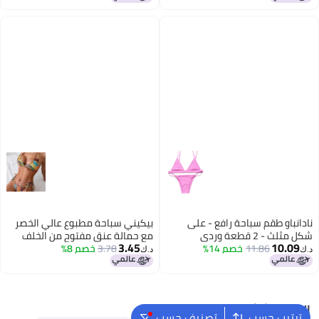
نادانباو طقم سباحة رافع - على
بيكيني سباحة مطبوع عالي الخصر
شكل مثلث - 2 قطعة وردي
مع حمالة عنق مفتوح من الخلف
3.45
10.09
11.86
خصم 14%
3.78
خصم 8%
للنساء، ملابس رياضية مائية للنساء
د.ك‏
د.ك‏
البحث الشائع
ترتيب حسب
تصنيف حسب