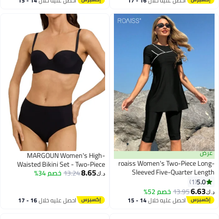
VS-8806
احصل عليه خلال
16 - 17
احصل عليه خلال
14 - 15
4
اغسطس
اغسطس
عرض
MARGOUN Women's High-
roaiss Women's Two-Piece Long-
Waisted Bikini Set - Two-Piece
8.65
Sleeved Five-Quarter Length
13.24
خصم 34%
Swimsuit for Women Beachwear
د.ك‏
Swimsuit Conservative Style Set
5.0
VS-8806
1
4
Featuring High Elasticity Fabric
6.63
13.95
خصم 52%
د.ك‏
Offers Sun Protection, Built-in Bra
احصل عليه خلال
14 - 15
احصل عليه خلال
16 - 17
Pads for Support, and Quick-Dry
اغسطس
اغسطس
Breathable Comfort Perfect for