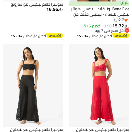
عرض
سولايرا طقم بيكيني مع سارونغ
16.56
Bona Fide بونا فايد سيكسي هولتر
د.ك‏
بيكيني للنساء - بيكيني مثلث من
قطعتين مع ربط جانبي السفلية -
2.7
3
4
ناعم، ملابس سباحة للمراهقات
15.72
18.50
خصم 15%
د.ك‏
أقل سعر في 7 يوم
أقل سعر في 7 يوم
احصل عليه خلال
14 - 15
احصل عليه خلال
14 - 15
اغسطس
اغسطس
سولايرا طقم بيكيني مع بنطلون
سولايرا طقم بيكيني مع بنطلون