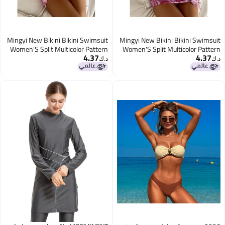
Mingyi New Bikini Bikini Swimsuit
Mingyi New Bikini Bikini Swimsuit
Women'S Split Multicolor Pattern
Women'S Split Multicolor Pattern
4.37
4.37
Mesh Skirt Three-Piece Set
Mesh Skirt Three-Piece Set
د.ك‏
د.ك‏