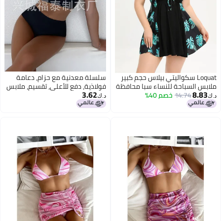
Loquat سكواليتي بيلاس حجم كبير
سلسلة معدنية مع حزام، دعامة
ملابس السباحة للنساء سبا محافظة
فولاذية، دفع للأعلى، تقسيم، ملابس
3.62
8.83
14.74
بيكيني عالي الخصر
خصم 40%
سباحة للنساء، بيكيني للتصدير
د.ك‏
د.ك‏
3