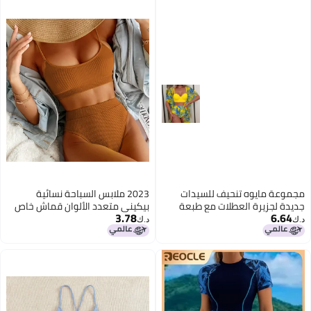
Surfing, Swimming, and Beach
Activities Black
مجموعة مايوه تنحيف للسيدات
2023 ملابس السباحة نسائية
جديدة لجزيرة العطلات مع طبعة
بيكيني متعدد الألوان قماش خاص
3.78
6.64
أوراق القيقب - ثلاث قطع
بيكيني ملابس السباحة نسائية 015
د.ك‏
د.ك‏