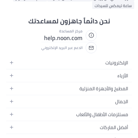
ساعة تيمكس للسيدات
نحن دائماً جاهزون لمساعدتك
مركز المساعدة
help.noon.com
الدعم عبر البريد الإلكتروني
الإلكترونيات
الجوالات
الأزياء
التابلت
أزياء نسائية
المطبخ والأجهزة المنزلية
اللابتوبات
أزياء رجالية
الحمام
الأجهزة المنزلية
الجمال
أزياء البنات
ديكور البيت
الكاميرات
العطور
أزياء الأولاد
مستلزمات الأطفال والألعاب
المطبخ والسفرة
التلفزيونات
المكياج
الساعات
الحفاضات
أدوات وتحسين المنزل
السماعات
أفضل الماركات
العناية بالشعر
المجوهرات
وسائل تنقل الأطفال
المفارش
ألعاب القيمنق