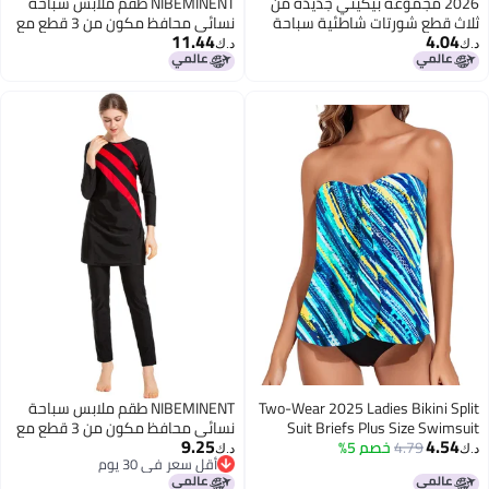
2026 مجموعة بيكيني جديدة من
NIBEMINENT طقم ملابس سباحة
ثلاث قطع شورتات شاطئية سباحة
نسائي محافظ مكون من 3 قطع مع
11.44
4.04
للنساء
تصميم مقسوم لحماية من الشمس
د.ك‏
د.ك‏
و تنورة للبحر
Two-Wear 2025 Ladies Bikini Split
NIBEMINENT طقم ملابس سباحة
Suit Briefs Plus Size Swimsuit
نسائي محافظ مكون من 3 قطع مع
9.25
4.54
Printed
4.79
خصم 5%
تصميم مقسوم لحماية من الشمس،
د.ك‏
د.ك‏
أقل سعر في 30 يوم
تنورة شاطئية
أقل سعر في 30 يوم