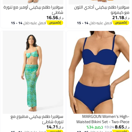
سولايرا طقم بيكيني أحادي اللون
سولايرا طقم بيكيني أومبر مع تنورة
مع كيمونو
شاطئ
16.56
21.18
د.ك‏
د.ك‏
احصل عليه خلال
14 - 15
احصل عليه خلال
14 - 15
اغسطس
اغسطس
MARGOUN Women's High-
سولايرا طقم بيكيني مطبوع مع
Waisted Bikini Set - Two-Piece
تنورة شاطئ
14.71
8.65
13.24
خصم 34%
Swimsuit for Women Beachwear
د.ك‏
د.ك‏