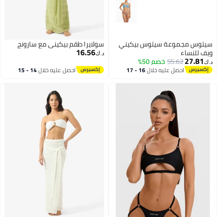
سيتوس مجموعة سيتوس بيكيني
سولايرا طقم بيكيني مع سارونج
16.56
ويف للنساء
د.ك‏
27.81
55.62
خصم 50%
د.ك‏
احصل عليه خلال
16 - 17
احصل عليه خلال
14 - 15
اغسطس
اغسطس