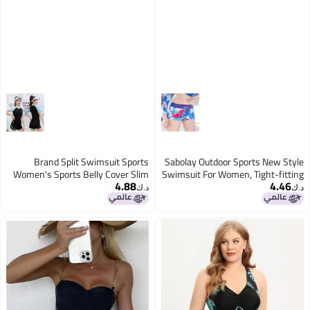
Brand Split Swimsuit Sports
Sabolay Outdoor Sports New Style
Women's Sports Belly Cover Slim
Swimsuit For Women, Tight-fitting
4.88
4.46
Short Sleeve Professional
Long-sleeved Quick-drying Surfing
د.ك‏
د.ك‏
Swimwear
Bikini Swimsuit And Swim Trunks