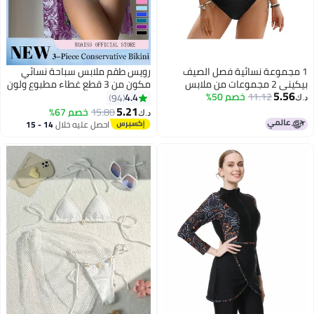
1 مجموعة نسائية فصل الصيف
رويس طقم ملابس سباحة نسائي
بيكيني 2 مجموعات من ملابس
مكون من 3 قطع غطاء مطبوع ولون
5.56
11.12
خصم 50%
السباحة صدري مع السراويل الثلاثي
سادة بيكيني علوي مطبوع بيكيني
4.4
94
د.ك‏
سفلي نسيج سريع الجفاف ماص
5.21
15.80
خصم 67%
د.ك‏
للرطوبة وجيد التهوية يوفر التغطية
احصل عليه خلال
14 - 15
والتواضع دون الكشف عن اللون
اغسطس
الأرجواني