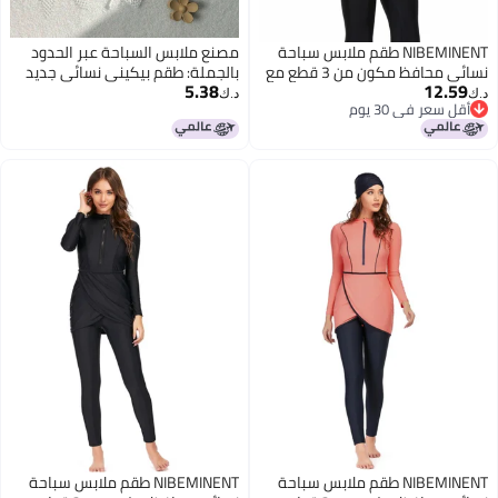
NIBEMINENT طقم ملابس سباحة
مصنع ملابس السباحة عبر الحدود
نسائي محافظ مكون من 3 قطع مع
بالجملة: طقم بيكيني نسائي جديد
5.38
12.59
تصميم مقسوم لحماية من الشمس
من ثلاث قطع مع تنورة شبكية
د.ك‏
د.ك‏
أقل سعر في 30 يوم
و تنورة شاطئية
7
أقل سعر في 30 يوم
NIBEMINENT طقم ملابس سباحة
NIBEMINENT طقم ملابس سباحة