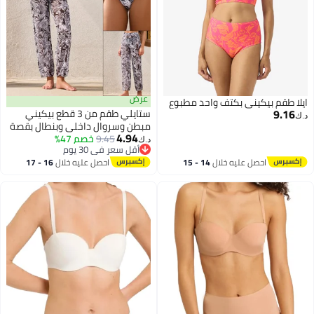
عرض
ايلا طقم بيكيني بكتف واحد مطبوع
9.16
ستايلي طقم من 3 قطع بيكيني
د.ك‏
مبطن وسروال داخلي وبنطال بقصة
4.94
9.45
خصم 47%
واسعة وطبعة أوراق النخيل
د.ك‏
أقل سعر في 30 يوم
أقل سعر في 30 يوم
احصل عليه خلال
14 - 15
احصل عليه خلال
16 - 17
اغسطس
اغسطس