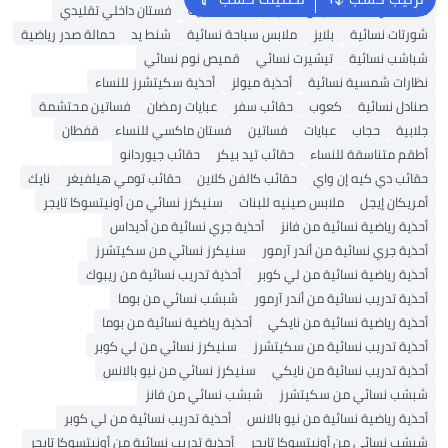
شنط ألدو
شنط جيس نسائية
شنط نسائية
فستان داخلي تقليدي
شورتات نسائية
بلايز
ملابس سباحة نسائية
شنط يد
حمالة صدر رياضية
شباشب نسائية
تيشيرت نسائي
قميص نوم نسائي
نظارات شمسية نسائية
أحذية ميولز
أحذية سكيتشرز للنساء
صنادل نسائية
كعوب
حقائب سفر
عبايات رمضان
فساتين محتشمة
جلابية
حجاب
عبايات
فساتين
فستان ماكسي للنساء
قفطان
أطقم متناسقة للنساء
حقائب تيد بيكر
حقائب جيوردانو
حقائب دي كيه إن واي
حقائب كالفن كلاين
حقائب تومي هيلفيغر
نايك
أمريكان إيجل
ملابس صينيه للبنات
سنيكرز نسائي من أونيتسوكا تايجر
أحذية رياضية نسائية من فانز
أحذية جري نسائية من أديداس
أحذية جري نسائية من أندر آرمور
سنيكرز نسائي من سكيتشرز
أحذية رياضية نسائية من لي كوبر
أحذية تدريب نسائية من ريبوك
أحذية تدريب نسائية من أندر آرمور
شبشب نسائي من بوما
أحذية رياضية نسائية من نايكي
أحذية رياضية نسائية من بوما
أحذية تدريب نسائية من سكيتشرز
سنيكرز نسائي من لي كوبر
أحذية تدريب نسائية من نايكي
سنيكرز نسائي من نيو بالانس
شبشب نسائي من سكيتشرز
شبشب نسائي من فانز
أحذية رياضية نسائية من نيو بالانس
أحذية تدريب نسائية من لي كوبر
شبشب نسائي من أونيتسوكا تايجر
أحذية تدريب نسائية من أونيتسوكا تايجر