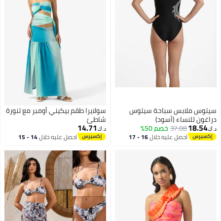
سيتوس ملابس سباحة سيتوس
سولايرا طقم بيكيني أومبر مع تنورة
دراغون للنساء (أسود)
شاطئ
14.71
18.54
37.08
خصم 50%
د.ك‏
د.ك‏
احصل عليه خلال
16 - 17
احصل عليه خلال
14 - 15
اغسطس
اغسطس