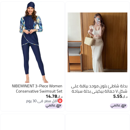
بدلة شاطئ بلون موحد بياقة على
NIBEMINENT 3-Piece Women
شكل V حمالة بيكيني بدلة سباحة
Conservative Swimsuit Set
14.78
5.55
شق الفخذ بلوزة بيكيني
Muslim Sun Protection Swimwear
د.ك‏
د.ك‏
أقل سعر في 30 يوم
Swimming Trousers Ladies
أقل سعر في 30 يوم
Beachwear Skirt Bikini Arab Dress