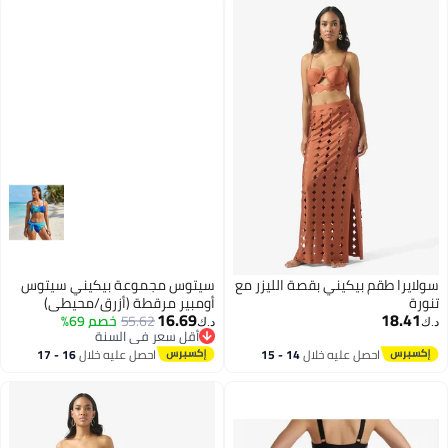
سولايرا طقم بيكيني بقصة الليزر مع
سيتوس مجموعة بيكيني سيتوس
تنورة
أومبير مرقطة (أزرق/محيطي)
16.69
18.41
55.62
خصم 69%
د.ك‏
د.ك‏
أقل سعر في السنة
أقل سعر في السنة
احصل عليه خلال
14 - 15
احصل عليه خلال
16 - 17
اغسطس
اغسطس