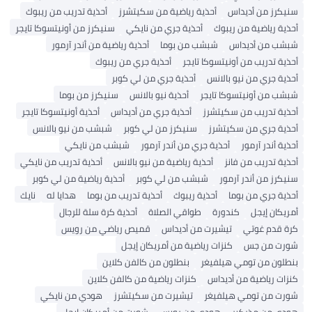
سنيكرز من أديداس
أحذية رياضية من سكيتشرز
أحذية تدريب من ريبوك
أحذية رياضية من ريبوك
أحذية جري من نايكي
سنيكرز من أونيتسوكا تايجر
شبشب من أديداس
شبشب من بوما
أحذية رياضية من أندر آرمور
أحذية تدريب من أونيتسوكا تايجر
أحذية جري من ريبوك
أحذية جري من نيو بالانس
أحذية جري من لي كوبر
شبشب من أونيتسوكا تايجر
أحذية نيو بالانس
سنيكرز من بوما
أحذية تدريب من سكيتشرز
أحذية جري من أديداس
أحذية أونيتسوكا تايجر
أحذية جري من سكيتشرز
سنيكرز من لي كوبر
شبشب من نيو بالانس
أحذية أندر آرمور
أحذية جري من أندر آرمور
شبشب من نايكي
أحذية تدريب من فانز
أحذية رياضية من نيو بالانس
أحذية تدريب من نايكي
سنيكرز من أندر آرمور
شبشب من لي كوبر
أحذية رياضية من لي كوبر
أحذية جري من بوما
أحذية ريبوك
أحذية تدريب من بوما
هدايا له
نايك
أمريكان إيجل
كندورة
طواقي الصلاة
أحذية كرة سلة للرجال
كرة قدم غوتي
تيشيرت من أديداس
قميص رياضي من رويس
شورت من جس
كنزات رياضية من أمريكان إيجل
بنطلون من تومي هيلفيغر
بنطلون من كالفن كلاين
كنزات رياضية من أديداس
كنزات رياضية من كالفن كلاين
شورت من تومي هيلفيغر
تيشيرت من سكيتشرز
هودي من نايكي