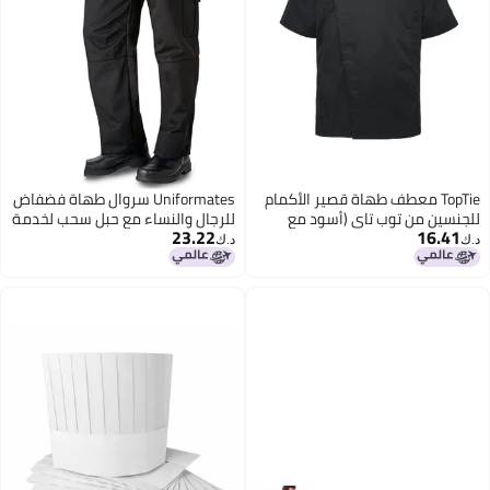
TopTie معطف طهاة قصير الأكمام
Uniformates سروال طهاة فضفاض
للجنسين من توب تاي (أسود مع
للرجال والنساء مع حبل سحب لخدمة
23.22
16.41
شبكة، L)
الطعام، الخبازين والمحترفين في
د.ك‏
د.ك‏
الطهي (الإمارات/السعودية، ألفا، S،
عادي، عادي)