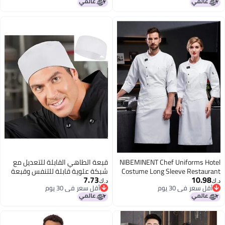
NIBEMINENT Chef Uniforms Hotel
قبعة الطاهي القابلة للتعديل مع
Costume Long Sleeve Restaurant
شبكة علوية قابلة للتنفس وقبعة
7.73
10.98
Chef Coat Men Kitchen Clothes
طهي مرنة 1 قطعة
د.ك‏
د.ك‏
أقل سعر في 30 يوم
أقل سعر في 30 يوم
Shirts Jacket Cook Clothes
أقل سعر في 30 يوم
أقل سعر في 30 يوم
Cafeteria