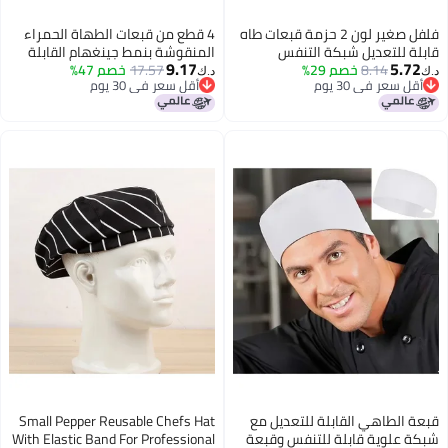
فلفل صغير لون 2 حزمة قبعات طاه
4 قطع من قبعات الطهاة الحمراء
قابلة للتعديل شبكة التنفس
المنقوشة بنمط جينغهام القابلة
9.17
5.72
8.14
خصم 29%
العلوية قطن حبكة مطبخ قبعة
17.57
خصم 47%
للتعديل مع شريط مطاطي،
د.ك‏
د.ك‏
أقل سعر في 30 يوم
أقل سعر في 30 يوم
إكسسوارات زيّ إيطالي، قبعة طاهٍ
أقل سعر في 30 يوم
أقل سعر في 30 يوم
بيتزا، قبعة عمل غير محددة الجنس
للمطابخ والمطاعم، قابلة للغسل
في الغسالة.
قبعة الطاهي القابلة للتعديل مع
Small Pepper Reusable Chefs Hat
شبكة علوية قابلة للتنفس وقبعة
With Elastic Band For Professional