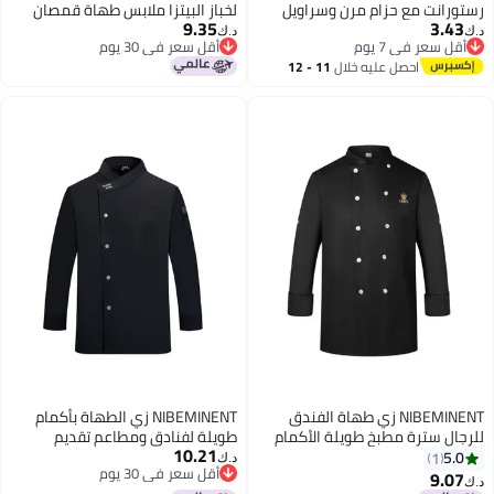
رستورانت مع حزام مرن وسراويل
لخباز البيتزا ملابس طهاة قمصان
9.35
3.43
عامة
طهي بأكمام قصيرة زي فندقي
د.ك‏
د.ك‏
أقل سعر في 7 يوم
أقل سعر في 30 يوم
بلوزة مطبخ لل
أقل سعر في 7 يوم
أقل سعر في 30 يوم
احصل عليه خلال
11 - 12
اغسطس
NIBEMINENT زي طهاة الفندق
NIBEMINENT زي الطهاة بأكمام
للرجال سترة مطبخ طويلة الأكمام
طويلة لفنادق ومطاعم تقديم
10.21
لخدمة الطعام مطعم طباخ معطف
الطعام الغربي وملابس العمل
5.0
1
د.ك‏
أقل سعر في 30 يوم
مخبز مقهى قميص عمل نادل
للخبازين
9.07
د.ك‏
أقل سعر في 30 يوم