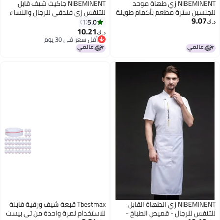
NIBEMINENT زي طهاة موحد
NIBEMINENT جاكيت شيف قابل
للجنسين سترة مطعم بأكمام طويلة
للتنفس زي فندقي للرجال والنساء
9.07
خدمة الطعام مخبز معطف طهي
ملابس مطعم مطبخ طباخ زي موحد
5.0
1
د.ك‏
قابل للتنفس
قميص شيف
10.21
د.ك‏
أقل سعر في 30 يوم
أقل سعر في 30 يوم
NIBEMINENT زي الطهاة القابل
Tbestmax قبعة شيف ورقية قابلة
للتنفس للرجال - قميص الطباخ -
للاستخدام لمرة واحدة من تي بيست