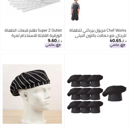
Chef Works مريول بيركلي للطهاة
Super Z Outlet طقم قبعات الطهاة
للرجال، مع حمالات باللون النيلي
الورقية القابلة للاستخدام لمرة
9.60
40.65
الأزرق/النبيذي، مقاس واحد
واحدة بارتفاع 9" للمطبخ المنزلي،
د.ك‏
د.ك‏
المطاعم، الدروس (10 عبوة)