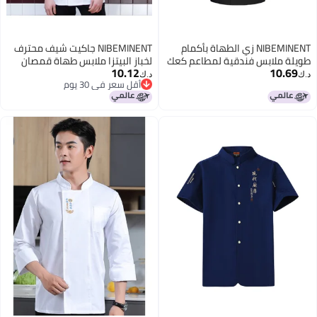
NIBEMINENT زي الطهاة بأكمام
NIBEMINENT جاكيت شيف محترف
طويلة ملابس فندقية لمطاعم كعك
لخباز البيتزا ملابس طهاة قمصان
10.12
10.69
ومقاصف ومطبخ خلفي
طهي بأكمام قصيرة زي فندقي
د.ك‏
د.ك‏
أقل سعر في 30 يوم
بلوزة مطبخ
أقل سعر في 30 يوم