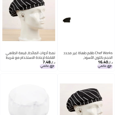
Chef Works طقم طهاة غير محدد
نمط أدوات المائدة، قبعة الطاهي
الحجم باللون الأسود،
القابلة لإعادة الاستخدام مع شريط
7.48
16.40
مطاطي للطهي في المطبخ
د.ك‏
د.ك‏
الاحترافي