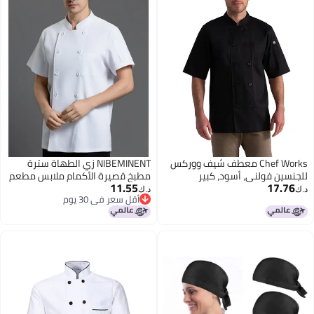
Chef Works معطف شيف ووركس
NIBEMINENT زي الطهاة سترة
للجنسين فولني، أسود، كبير
مطبخ قصيرة الأكمام ملابس مطعم
11.55
17.76
طباخ فندق خدمات الطعام قميص
د.ك‏
د.ك‏
أقل سعر في 30 يوم
طبخ خباز نادل ملابس عمل
أقل سعر في 30 يوم