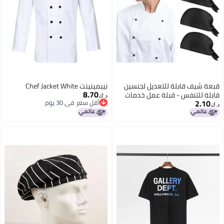
قبعة شيف قابلة للتعديل لجنسين
نيبمينينت Chef Jacket White
8.70
قابلة للتنفس - قبلة عمل خدمات
د.ك‏
2.10
أقل سعر في 30 يوم
تقديم الطعام - قبلة شيف مطعم
د.ك‏
أقل سعر في 30 يوم
سوداء 4 قطع