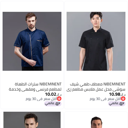
NIBEMINENT معطف طهي شيف
NIBEMINENT سترات الطهاة
سوشي محل عمل ملابس مطعم زي
لمطعم فرنسي ومقهى وخدمة
10.02
10.98
مطبخ موحد للنساء والرجال جاكيتات
الطعام ومطبخ ومحل حلاقة وملابس
د.ك‏
د.ك‏
أقل سعر في 30 يوم
أقل سعر في 30 يوم
طهي قمصان خدمة الطعام
عمل الطباخين
أقل سعر في 30 يوم
أقل سعر في 30 يوم