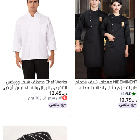
NIBEMINENT معطف شيف بأكمام
Chef Works معطف شيف ووركس
طويلة - زي مثالي لطاقم المطبخ
التنفيذي للرجال والنساء ليون، أبيض،
13.45
في المطاعم والفنادق وملابس
56
5.0
1
د.ك‏
أقل سعر في 30 يوم
العمل للنُدُل
12.79
د.ك‏
أقل سعر في 30 يوم