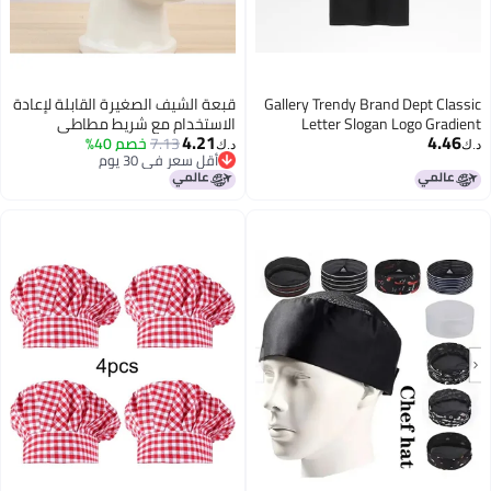
Gallery Trendy Brand Dept Classic
قبعة الشيف الصغيرة القابلة لإعادة
Letter Slogan Logo Gradient
الاستخدام مع شريط مطاطي
4.21
4.46
Printing Short-Sleeved T-Shirt
7.13
للمطبخ الاحترافي
خصم 40%
د.ك‏
د.ك‏
أقل سعر في 30 يوم
Men'S And Women'S Tanabata
أقل سعر في 30 يوم
Couple Dress