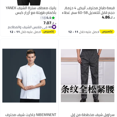
قبعة طباخ محترف، أبيض، 4 حزمة،
يانيك معطف سترة الشيف YANEK
حجم قابل للتعديل 58-60 سم، غطاء
بأكمام طويلة مع أزرار كبس
4.86
طبخ مطبخ كلاسيكي
مصنوعة من قطن التويل المسامي
4.4
18
د.ك‏
مع جيب للأكمام للمطعم والمقهى
7.07
د.ك‏
والمخابز والمطابخ المنزلية وغسل
#8 في ملابس الشيف والمطاعم
#8 في ملابس الشيف والمطاعم
وارتداء قماش متين
احصل عليه خلال
11 - 12
احصل عليه خلال
11 - 12
اغسطس
اغسطس
سراويل شيف مخططة من إيل
NIBEMINENT جاكيت شيف محترف