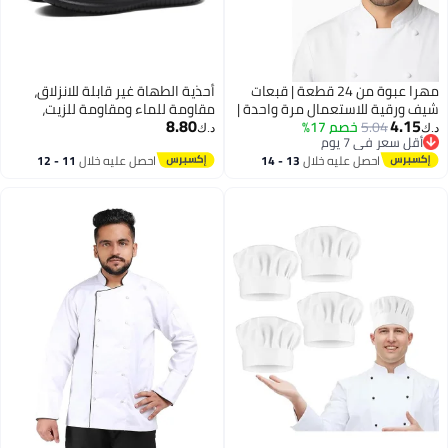
مهرا عبوة من 24 قطعة | قبعات
أحذية الطهاة غير قابلة للانزلاق،
شيف ورقية للاستعمال مرة واحدة |
مقاومة للماء ومقاومة للزيت،
8.80
4.15
5.04
خصم 17%
باللون الأبيض، مقاس 28 × 23 سم،
أحذية عمل مهنية للمطبخ للرجال
د.ك‏
د.ك‏
أقل سعر في 7 يوم
قابلة للتعديل بتصميم مطوي |
والنساء، مناسبة لجميع الفصول،
أقل سعر في 7 يوم
احصل عليه خلال
13 - 14
احصل عليه خلال
11 - 12
خفيفة الوزن، مريحة، وقابلة للتهوية
أحذية مريحة غير رسمية للمطبخ
اغسطس
اغسطس
| مثالية للطهي، وخدمات التموين،
والخبز، وحصص الفنون، والأزياء
التنكرية، والأعمال اليدوية، والحفلات،
والعطلات، والمناسبات