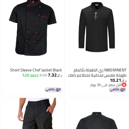
NIBEMINENT زي الطهاة بأكمام
Short Sleeve Chef Jacket Black
7.32
طويلة ملابس فندقية لمطاعم كعك
9.26
خصم 20%
د.ك‏
10.21
ومقاصف ومطبخ خلفي للعمل
د.ك‏
أقل سعر في 30 يوم
أقل سعر في 30 يوم