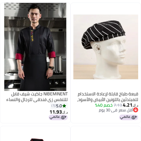
قبعة طباخ قابلة لإعادة الاستخدام
NIBEMINENT جاكيت شيف قابل
للمبتدئين باللونين الأبيض والأسود،
للتنفس زي فندقي للرجال والنساء
4.21
7.13
خصم 40%
مع شريط مرن قابل للتعديل
ملابس مطعم مطبخ طباخ زي موحد
5.0
1
د.ك‏
أقل سعر في 30 يوم
للاستخدام المهني في المطبخ
قميص شيف
11.93
د.ك‏
أقل سعر في 30 يوم