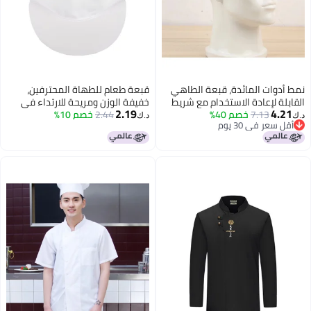
نمط أدوات المائدة، قبعة الطاهي
قبعة طعام للطهاة المحترفين،
القابلة لإعادة الاستخدام مع شريط
خفيفة الوزن ومريحة للارتداء في
2.19
4.21
7.13
خصم 40%
مطاطي للطهي في المطبخ
المطبخ
2.44
خصم 10%
د.ك‏
د.ك‏
أقل سعر في 30 يوم
الاحترافي
أقل سعر في 30 يوم