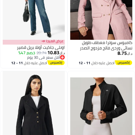
عرض الميجا 📣
كامبوس سوترا معطف طويل
اونلي جاكيت أونلا بريل قصير
نسائي وردي فاتح مزدوج الصدر
10.83
8.75
20.74
خصم 47%
بنقوش
د.ك‏
د.ك‏
أقل سعر في 30 يوم
4
أقل سعر في 30 يوم
احصل عليه خلال
11 - 12
احصل عليه خلال
11 - 12
اغسطس
اغسطس