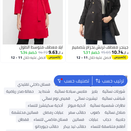
جينجر معطف ترنش بحزام بتصميم
ايلا معطف متوسط الطول
9.63
10.74
15.65
خصم 31%
14.72
خصم 34%
د.ك‏
د.ك‏
احصل عليه خلال
11 - 12
احصل عليه خلال
11 - 12
اغسطس
اغسطس
البحث الشائع
ترتيب حسب
تصنيف حسب
شنط ألدو
شنط جيس نسائية
شنط نسائية
فستان داخلي تقليدي
شورتات نسائية
بلايز
ملابس سباحة نسائية
شنط يد
حمالة صدر رياضية
شباشب نسائية
تيشيرت نسائي
قميص نوم نسائي
نظارات شمسية نسائية
أحذية ميولز
أحذية سكيتشرز للنساء
صنادل نسائية
كعوب
حقائب سفر
عبايات رمضان
فساتين محتشمة
جلابية
حجاب
عبايات
فساتين
فستان ماكسي للنساء
قفطان
أطقم متناسقة للنساء
حقائب تيد بيكر
حقائب جيوردانو