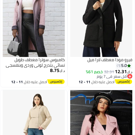
فيرو مودا معطف لارا ميل
كامبوس سوترا معطف طويل
نسائي بتدرج لوني وردي وبنفسجي
5.0
1
8.75
مع جيب بقلاب
12.31
32.31
خصم 61%
د.ك‏
د.ك‏
أقل سعر في 7 يوم
2
أقل سعر في 7 يوم
احصل عليه خلال
11 - 12
احصل عليه خلال
11 - 12
اغسطس
اغسطس