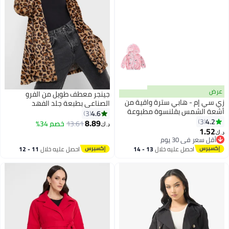
عرض
جينجر معطف طويل من الفرو
زي سي إم - هابي سترة واقية من
الصناعي بطبعة جلد الفهد
أشعة الشمس بقلنسوة مطبوعة
4.6
3
للأطفال / الأطفال ، حماية خفيفة
4.2
3
8.89
13.61
خصم 34%
د.ك‏
4
الوزن للأشعة فوق البنفسجية
1.52
د.ك‏
مسامية
أقل سعر في 30 يوم
أقل سعر في 30 يوم
احصل عليه خلال
13 - 14
احصل عليه خلال
11 - 12
اغسطس
اغسطس