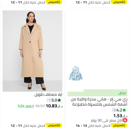
لون كاكي سادة
احصل عليه خلال
11 - 12
احصل عليه خلال
11 - 12
اغسطس
اغسطس
عرض
ايلا معطف طويل
زي سي إم - هابي سترة واقية من
5.0
1
أشعة الشمس بقلنسوة مطبوعة
10.83
16.57
خصم 34%
د.ك‏
للأطفال / الأطفال ، حماية خفيفة
4.2
3
4
الوزن للأشعة فوق البنفسجية
1.53
د.ك‏
مسامية
أقل سعر في 30 يوم
أقل سعر في 30 يوم
احصل عليه خلال
13 - 14
احصل عليه خلال
11 - 12