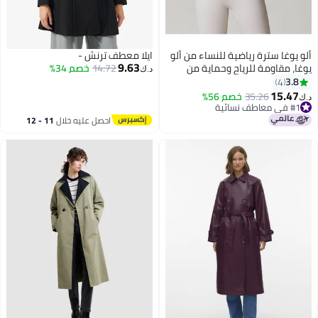
ألو يوغا سترة رياضية للنساء من ألو
ايلا معطف ترنش -
9.63
يوغا، مقاومة للرياح وحماية من
14.72
خصم 34%
د.ك‏
أشعة الشمس، رفيعة وخفيفة
3.8
4
الوزن، مناسبة للأنشطة الخارجية
15.47
35.26
خصم 56%
د.ك‏
3
واليوغا واللياقة البدنية
#1 في معاطف نسائية
#1 في معاطف نسائية
احصل عليه خلال
11 - 12
اغسطس