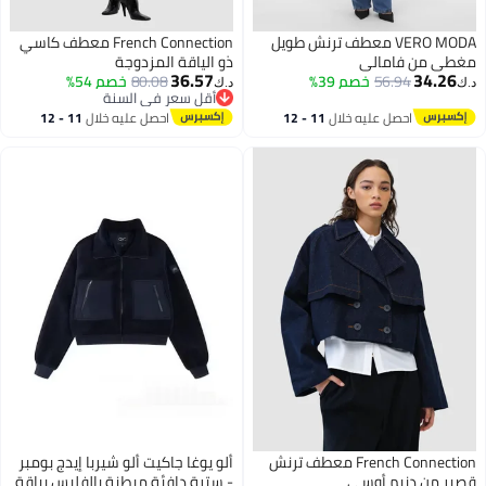
VERO MODA معطف ترنش طويل
French Connection معطف كاسي
مغطى من فامالي
ذو الياقة المزدوجة
36.57
34.26
56.94
خصم 39%
80.08
خصم 54%
د.ك‏
د.ك‏
أقل سعر في السنة
أقل سعر في السنة
احصل عليه خلال
11 - 12
احصل عليه خلال
11 - 12
اغسطس
اغسطس
French Connection معطف ترنش
ألو يوغا جاكيت ألو شيربا إيدج بومبر
قصير من دنيم أوسي
- سترة دافئة مبطنة بالفليس بياقة