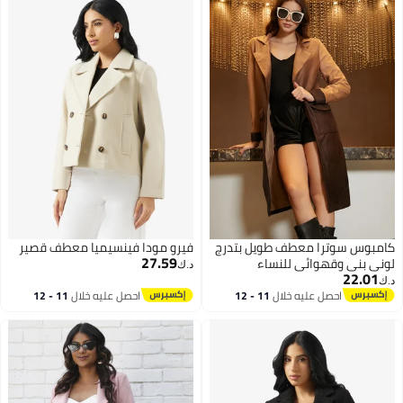
كامبوس سوترا معطف طويل بتدرج
فيرو مودا فينسيميا معطف قصير
27.59
لوني بني وقهوائي للنساء
د.ك‏
22.01
د.ك‏
احصل عليه خلال
11 - 12
احصل عليه خلال
11 - 12
2
اغسطس
اغسطس