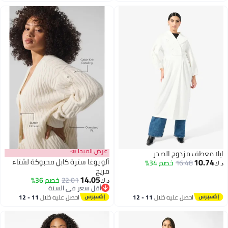
اغسطس
اغسطس
عرض الميجا 📣
ايلا معطف مزدوج الصدر
10.74
ألو يوغا سترة كابل محبوكة لشتاء
16.48
خصم 34%
د.ك‏
مريح
14.05
22.01
خصم 36%
د.ك‏
أقل سعر في السنة
أقل سعر في السنة
احصل عليه خلال
11 - 12
احصل عليه خلال
11 - 12
اغسطس
اغسطس