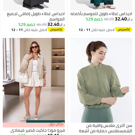
اديداس غطاء طويل للموسم بأكمله
اديداس غطاء طويل إضافي لجميع
32.40
46.20
خصم 29%
المواسم
د.ك‏
32.40
46.20
خصم 29%
د.ك‏
احصل عليه خلال
11 - 12
احصل عليه خلال
11 - 12
2
2
اغسطس
اغسطس
s
00
:
m
عرض برق
00
·
باقي 100%
سن آلتری ملابس واقية من
فيرو مودا جاكيت قصير فيمادي
الشمسملابس حماية من أشعة