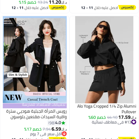
11.20
13.24
خصم 15%
د.ك‏
احصل عليه خلال
11 - 12
احصل عليه خلال
11 - 12
اغسطس
اغسطس
تخفيضات الاستعداد للمدرسة
Alo Yoga Cropped 1/4 Zip Alumni
رويس المرأة الجبلية هوديي سترة
Pullover
17.59
واقية السيدات مقنعين بلوسون
44.10
خصم 60%
د.ك‏
#13 في معاطف نسائية
خندق معطف طويل الإناث اصطف
4.0
98
2
#13 في معاطف نسائية
معطف التخسيس المرأة الرمز
6.59
7.94
خصم 17%
د.ك‏
البريدي في يندبروف خفيفة الوزن
أقل سعر في 7 يوم
أقل سعر في 7 يوم
تنفس معطف قابل للتعديل الخصر