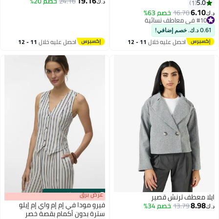
19.16
24.16
خصم 20%
الشمس فوق البنفسجية UPF50+
5.0
1
د.ك‏
للنساء، ملابس خفيفة الوزن من
6.10
16.70
خصم 63%
د.ك‏
الحرير الجليدي، قميص شمس
#10 في معاطف نسائية
#10 في معاطف نسائية
بأكمام طويلة، قمصان صيفية مرنة
0.61 د.ك. خصم إضافي!
سريعة الجفاف، سترة صيد بسحاب
احصل عليه خلال
11 - 12
احصل عليه خلال
11 - 12
كامل.
اغسطس
اغسطس
s
00
:
m
عرض برق
00
·
باقي 100%
ايلا معطف ترنش قصير
8.98
فيرو مودا في إم إم واي إم إيلو
13.79
خصم 34%
د.ك‏
سترة بدون أكمام بقصة خصر