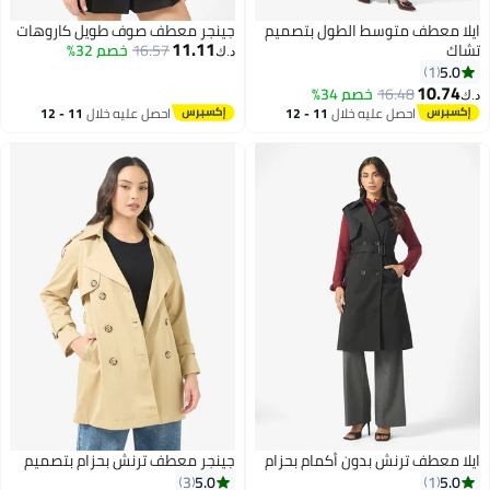
ايلا معطف متوسط الطول بتصميم
جينجر معطف صوف طويل كاروهات
11.11
تشاك
16.57
خصم 32%
د.ك‏
5.0
1
10.74
16.48
خصم 34%
د.ك‏
احصل عليه خلال
11 - 12
احصل عليه خلال
11 - 12
اغسطس
اغسطس
ايلا معطف ترنش بدون أكمام بحزام
جينجر معطف ترنش بحزام بتصميم
5.0
5.0
3
1