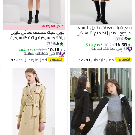
عرض الميجا 📣
جوي شيك معطف طويل للنساء
جوي شيك معطف نسائي طويل
بمزدوج الصدر | تصميم كلاسيكي
بياقة كلاسيكية بياقة كلاسيكية
بياقة مقلوبة ونحيل | حزام خصر قابل
4.6
33
وحزام قابل للتعديل أسود ارتداء
4.6
للتعديل | لون كاكي | ملابس العمل
33
14.58
#5 في معاطف نسائية
18.21
خصم 19%
د.ك‏
4
4
يومي في مكان العمل في الهواء
10.16
الرسمية
بتخلّص بسرعة
#4 في معاطف نسائية
18.21
خصم 44%
د.ك‏
الطلق
#5 في معاطف نسائية
أقل سعر في 30 يوم
#4 في معاطف نسائية
احصل عليه خلال
11 - 12
احصل عليه خلال
11 - 12
اغسطس
اغسطس