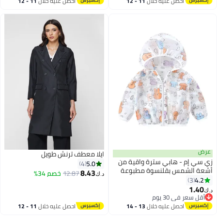
احصل عليه خلال
11 - 12
احصل عليه خلال
11 - 12
الصلبة الأسود
اغسطس
اغسطس
عرض
ايلا معطف ترنش طويل
زي سي إم - هابي سترة واقية من
5.0
4
أشعة الشمس بقلنسوة مطبوعة
8.43
12.87
خصم 34%
د.ك‏
للأطفال / الأطفال ، حماية خفيفة
4.2
3
4
الوزن للأشعة فوق البنفسجية
1.40
د.ك‏
مسامية
أقل سعر في 30 يوم
أقل سعر في 30 يوم
احصل عليه خلال
13 - 14
احصل عليه خلال
11 - 12
اغسطس
اغسطس