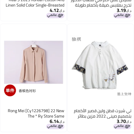
تخرج بملابس ضيقة بأكمام طويلة
Linen Solid Color Single-Breasted
4.12
3.19
قميص أبيض مقاس كبير unisex
Loose Large Size Thin Seven-
د.ك‏
د.ك‏
Sleeved Shirt Top
5
تي شيرت قطن ولين قصير الأكمام
Rong Mei [Cy1226798] 22 New
بتصميم صيني 2022 مزين بطائر
The * Ry Store Same
6.14
3.70
الكركي بدلة تانغ هانفو قميص
Grade/Advanced Matte Mulberry
د.ك‏
د.ك‏
نصف الأكمام
Silk Shirt