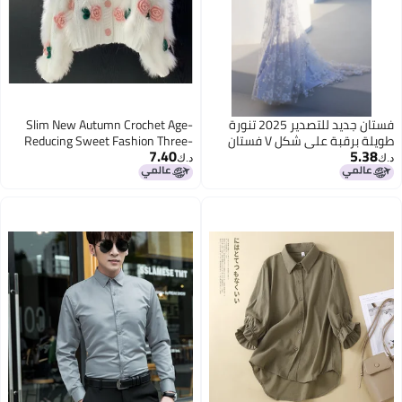
فستان جديد للتصدير 2025 تنورة
Slim New Autumn Crochet Age-
طويلة برقبة على شكل V فستان
Reducing Sweet Fashion Three-
7.40
5.38
أبيض مع حمالات
Dimensional Splicing High-Neck
د.ك‏
د.ك‏
Long-Sleeved Flower New Style
3