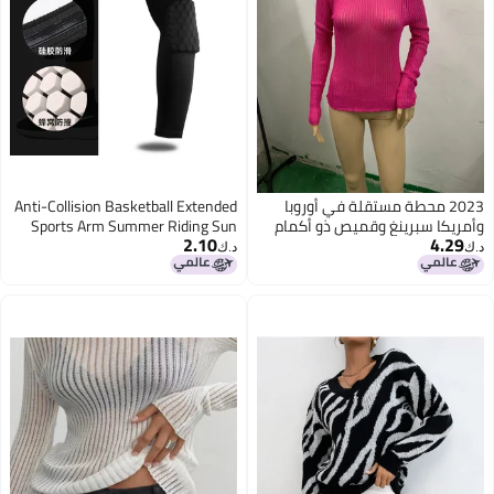
2023 محطة مستقلة في أوروبا
Anti-Collision Basketball Extended
وأمريكا سبرينغ وقميص ذو أكمام
Sports Arm Summer Riding Sun
2.10
4.29
طويلة برقبة دائرية رقيقة وقابلة
Protection Sleeve Outdoor Running
د.ك‏
د.ك‏
للتنفس مصنوعة من الصوف
Honeycomb Elbow Protector
المحبوك