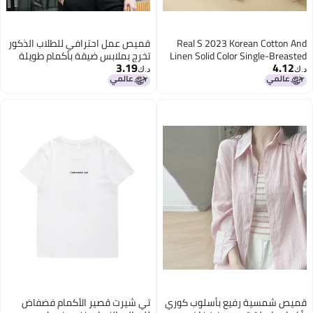
Real S 2023 Korean Cotton And
قميص عمل احترافي للطلاب الذكور
Linen Solid Color Single-Breasted
تخرج بملابس ضيقة بأكمام طويلة
3.19
4.12
Loose Large Size Thin Seven-
قميص أبيض مقاس كبير unisex
د.ك‏
د.ك‏
Sleeved Shirt Top
5
قميص شمسية رفيع بأسلوب كوري
تي شيرت قصير الأكمام فضفاض