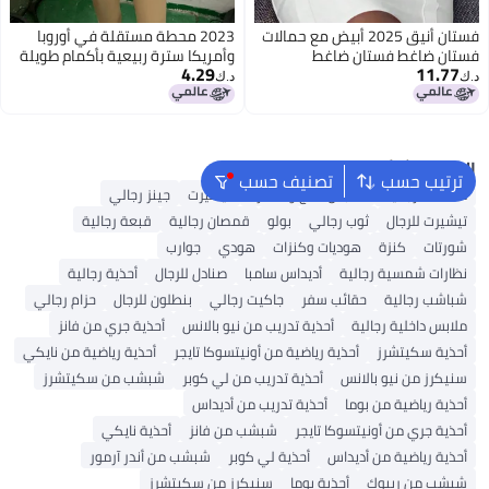
فستان أنيق 2025 أبيض مع حمالات
2023 محطة مستقلة في أوروبا
فستان ضاغط فستان ضاغط
وأمريكا سترة ربيعية بأكمام طويلة
4.29
11.77
وياقة دائرية رقيقة وقابلة للتنفس
د.ك‏
د.ك‏
مصنوعة من الصوف المحبوك
البحث الشائع
ترتيب حسب
تصنيف حسب
محفظة رجالية
ملابس الحج والعمرة
تيشيرت
جينز رجالي
تيشيرت للرجال
ثوب رجالي
بولو
قمصان رجالية
قبعة رجالية
شورتات
كنزة
هوديات وكنزات
هودي
جوارب
نظارات شمسية رجالية
أديداس سامبا
صنادل للرجال
أحذية رجالية
شباشب رجالية
حقائب سفر
جاكيت رجالي
بنطلون للرجال
حزام رجالي
ملابس داخلية رجالية
أحذية تدريب من نيو بالانس
أحذية جري من فانز
أحذية سكيتشرز
أحذية رياضية من أونيتسوكا تايجر
أحذية رياضية من نايكي
سنيكرز من نيو بالانس
أحذية تدريب من لي كوبر
شبشب من سكيتشرز
أحذية رياضية من بوما
أحذية تدريب من أديداس
أحذية جري من أونيتسوكا تايجر
شبشب من فانز
أحذية نايكي
أحذية رياضية من أديداس
أحذية لي كوبر
شبشب من أندر آرمور
شبشب من ريبوك
أحذية بوما
سنيكرز من سكيتشرز