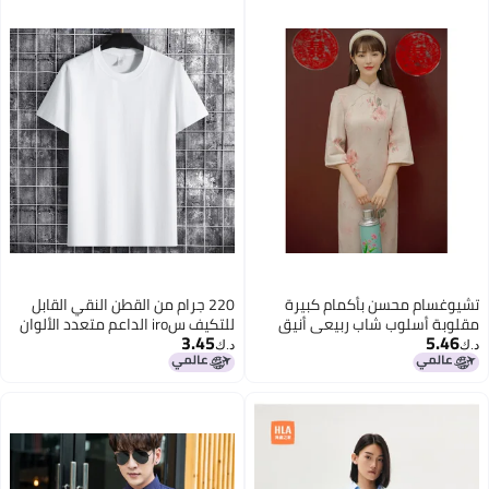
تشيوغسام محسن بأكمام كبيرة
220 جرام من القطن النقي القابل
مقلوبة أسلوب شاب ربيعي أنيق
للتكيف سiro الداعم متعدد الألوان
3.45
5.46
كلاسيكي خريفي بأسلوب قديم
مع ياقة دائرية وأكمام قصيرة عادية
د.ك‏
د.ك‏
يومي
مع كلمة قميص ثقافي
2