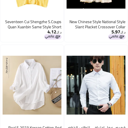
Seventeen Cui Shengzhe S.Coups
New Chinese Style National Style
Quan Xuanbin Same Style Short
Slant Placket Crossover Collar
4.12
5.97
Sleeve Loose Men'S And Women'S
Embroidered Aircraft Sleeve Short-
د.ك‏
د.ك‏
T-Shirt Summer Top Half Sleeve
Sleeved Modified Hanfu Shirt
3
Lace-Up National Fashion Shirt Top
قميص عمل احترافي للطلاب الذكور
Real S 2023 Korean Cotton And