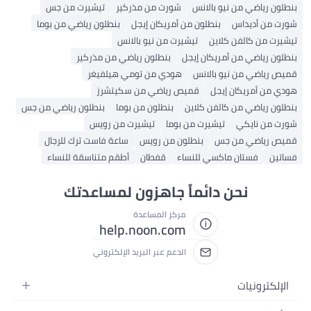
بنطلون رياضي من نيو بالانس
شورت من مذركير
تيشيرت من جس
شورت من أديداس
بنطلون من أمريكان إيجل
بنطلون رياضي من بوما
تيشيرت من كالفن كلاين
تيشيرت من نيو بالانس
بنطلون رياضي من أمريكان إيجل
بنطلون رياضي من مذركير
قميص رياضي من نيو بالانس
هودي من تومي هيلفيغر
هودي من أمريكان إيجل
قميص رياضي من سكيتشرز
بنطلون رياضي من كالفن كلاين
بنطلون من بوما
بنطلون رياضي من جس
شورت من نايكي
تيشيرت من بوما
تيشيرت من رويس
قميص رياضي من جس
بنطلون من رويس
ساعة فاست ترك للرجال
فساتين
فستان ماكسي للنساء
قفطان
أطقم متناسقة للنساء
نحن دائماً جاهزون لمساعدتك
مركز المساعدة
help.noon.com
الدعم عبر البريد الإلكتروني
الإلكترونيات
الجوالات