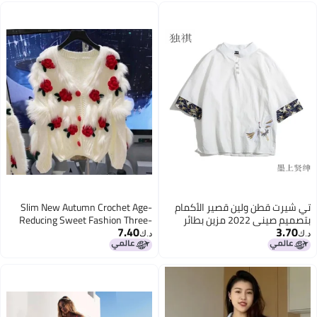
تي شيرت قطن ولين قصير الأكمام
Slim New Autumn Crochet Age-
بتصميم صيني 2022 مزين بطائر
Reducing Sweet Fashion Three-
7.40
3.70
الكركي بدلة تانغ هانفو قميص
Dimensional Splicing High-Neck
د.ك‏
د.ك‏
نصف الأكمام
Long-Sleeved Flower New Style
3