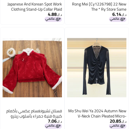
Japanese And Korean Spot Work
Rong Mei [Cy1226798] 22 New
Clothing Stand-Up Collar Plaid
The * Ry Store Same
4.88
6.14
Shirt Retro Hong Kong Style
Grade/Advanced Matte Mulberry
د.ك‏
د.ك‏
Design Niche Top Autumn
Silk Shirt
Cyc380765Ag
Mo Shu Wei Ya 2024 Autumn New
فستان تشيونغسام عكسي بأكمام
V-Neck Chain Pleated Micro-
كبيرة فنية حمراء بأسلوب ريترو
7.06
20.85
Transparent Horn Sleeve Slim-Fit
2024 شتاء جديد بياقة ماوماو
د.ك‏
د.ك‏
Elegant Sweater 6401D
دافئة بأسلوب صيني يومي