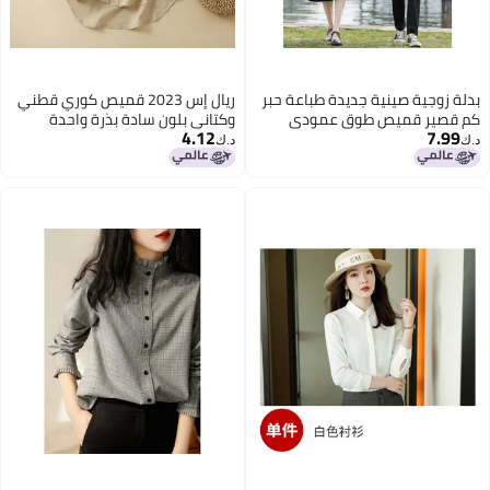
بدلة زوجية صينية جديدة طباعة حبر
ريال إس 2023 قميص كوري قطني
كم قصير قميص طوق عمودي
وكتاني بلون سادة بذرة واحدة
4.12
7.99
مزود بإبزيم بدلة هانفو عتيقة
واسعة الحجم رفيع ذو سبعة أكمام
د.ك‏
د.ك‏
محسنة بدلة أداء