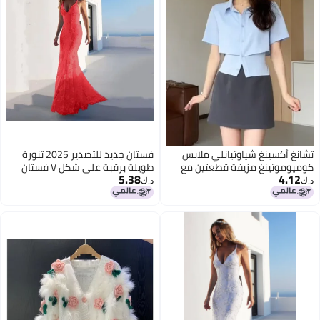
تشانغ أكسينغ شياوتيانلي ملابس
فستان جديد للتصدير 2025 تنورة
كوميوموتينغ مزيفة قطعتين مع
طويلة برقبة على شكل V فستان
5.38
4.12
ربط الخصر وقميص قصير نحيل
أبيض مع حمالات
د.ك‏
د.ك‏
متعدد الاستخدامات