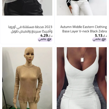
Autumn Middle Eastern Clothing
2023 محطة مستقلة في أوروبا
Base Layer V-neck Black Zebra
وأمريكا سبرينغ وقميص طويل
4.29
5.13
Pattern Sweater
الأكمام برقبة دائرية رقيقة قابلة
د.ك‏
د.ك‏
للتنفس مصنوعة من الصوف
المحبوك