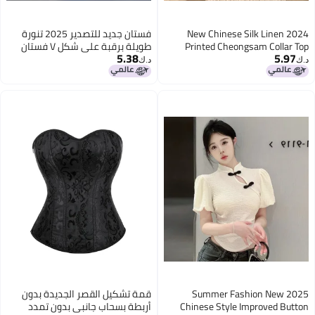
2024 New Chinese Silk Linen
فستان جديد للتصدير 2025 تنورة
Printed Cheongsam Collar Top
طويلة برقبة على شكل V فستان
5.38
5.97
Vintage Linen Shirt
أبيض مع حمالات
د.ك‏
د.ك‏
2025 Summer Fashion New
قمة تشكيل القصر الجديدة بدون
Chinese Style Improved Button
أربطة بسحاب جانبي بدون تمدد