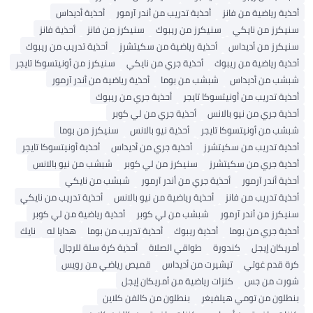
أحذية رياضية من فانز
أحذية تدريب من أندر آرمور
أحذية أديداس
سنيكرز من نايكي
سنيكرز من ريبوك
سنيكرز من فانز
أحذية فانز
سنيكرز من أديداس
أحذية رياضية من سكيتشرز
أحذية تدريب من ريبوك
أحذية رياضية من ريبوك
أحذية جري من نايكي
سنيكرز من أونيتسوكا تايجر
شبشب من أديداس
شبشب من بوما
أحذية رياضية من أندر آرمور
أحذية تدريب من أونيتسوكا تايجر
أحذية جري من ريبوك
أحذية جري من نيو بالانس
أحذية جري من لي كوبر
شبشب من أونيتسوكا تايجر
أحذية نيو بالانس
سنيكرز من بوما
أحذية تدريب من سكيتشرز
أحذية جري من أديداس
أحذية أونيتسوكا تايجر
أحذية جري من سكيتشرز
سنيكرز من لي كوبر
شبشب من نيو بالانس
أحذية أندر آرمور
أحذية جري من أندر آرمور
شبشب من نايكي
أحذية تدريب من فانز
أحذية رياضية من نيو بالانس
أحذية تدريب من نايكي
سنيكرز من أندر آرمور
شبشب من لي كوبر
أحذية رياضية من لي كوبر
أحذية جري من بوما
أحذية ريبوك
أحذية تدريب من بوما
هدايا له
نايك
أمريكان إيجل
كندورة
طواقي الصلاة
أحذية كرة سلة للرجال
كرة قدم غوتي
تيشيرت من أديداس
قميص رياضي من رويس
شورت من جس
كنزات رياضية من أمريكان إيجل
بنطلون من تومي هيلفيغر
بنطلون من كالفن كلاين