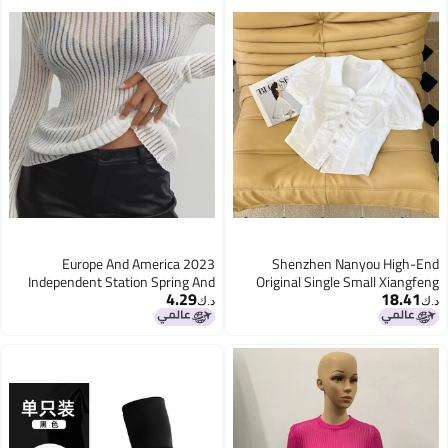
2023 Europe And America
Shenzhen Nanyou High-End
Independent Station Spring And
Original Single Small Xiangfeng
4.29
18.41
Long Sleeve Round Neck Thin
Diamond Buckle Waist Double-
د.ك‏
د.ك‏
Breathable Knitted Wool Top
Layer Cloth Cut Pleated Design
Short-Sleeved Top