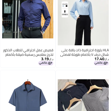
HLA بلوزة احترافية ذات ياقة على
قميص عمل احترافي للطلاب الذكور
شكل حرف V بأكمام طويلة لفصلي
تخرج بملابس رسمية ضيقة بأكمام
3.19
17.40
الربيع والخريف
طويلة قميص أبيض مقاس كبير
د.ك‏
د.ك‏
unisex
5