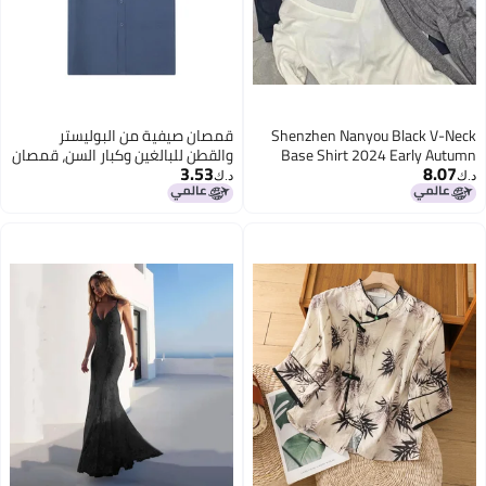
Shenzhen Nanyou Black V-Neck
قمصان صيفية من البوليستر
Base Shirt 2024 Early Autumn
والقطن للبالغين وكبار السن، قمصان
3.53
8.07
Solid Color Slim-Fit Slimming
قصيرة الأكمام، ملابس صيفية غير
د.ك‏
د.ك‏
Micro-Transparent Long-Sleeved
رسمية، قمصان فضفاضة نصف
T-Shirt Top
الأكمام للجد، ملابس عمل غير قابلة
للكي