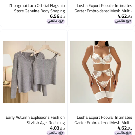
Zhongmai Laca Official Flagship
Lusha Export Popular Intimates
Store Genuine Body Shaping
Garter Embroidered Mesh Multi-
6.56
4.62
Intimates Really Beautiful Long
Color Body Shaping Split Suit
د.ك‏
د.ك‏
Body Manager Three-Piece Set
Xyh0348
Early Autumn Explosions Fashion
Lusha Export Popular Intimates
Stylish Age-Reducing
Garter Embroidered Mesh Multi-
4.03
4.62
Temperament Casual Slimming
Color Body Shaping Split Suit
د.ك‏
د.ك‏
Belly-Covering Vest Cardigan
Xyh0348