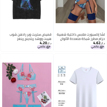
لشّا إكسبورت ملابس داخلية شعبية
قميص ستريت وير رادهن شوب
حزام مطرز شبكة متعددة الألوان
هيبت ووشد ريلدينج رينغز
4.20
4.62
بدلة تشكيل الجسم مقسومة
د.ك‏
د.ك‏
Xyh0348