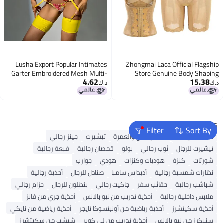
Lusha Export Popular Intimates
Zhongmai Laca Official Flagship
Garter Embroidered Mesh Multi-
Store Genuine Body Shaping
4.62
15.38
Color Body Shaping Split Suit
Intimates Really Beautiful Long
د.ك‏
د.ك‏
Xyh0348
Body Manager Three-Piece Set
Popular Searches
Filter
Sort By
محفظة رجالية
ملابس الحج والعمرة
تيشيرت
جينز رجالي
تيشيرت للرجال
ثوب رجالي
بولو
قمصان رجالية
قبعة رجالية
شورتات
كنزة
هوديات وكنزات
هودي
جوارب
نظارات شمسية رجالية
أديداس سامبا
صنادل للرجال
أحذية رجالية
شباشب رجالية
حقائب سفر
جاكيت رجالي
بنطلون للرجال
حزام رجالي
ملابس داخلية رجالية
أحذية تدريب من نيو بالانس
أحذية جري من فانز
أحذية سكيتشرز
أحذية رياضية من أونيتسوكا تايجر
أحذية رياضية من نايكي
سنيكرز من نيو بالانس
أحذية تدريب من لي كوبر
شبشب من سكيتشرز