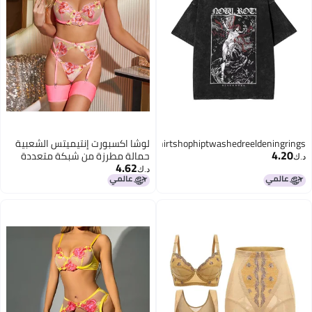
Streetwearradahnshirtshophiptwashedreeldeningrings
لوشا اكسبورت إنتيميتس الشعبية
4.20
حمالة مطرزة من شبكة متعددة
د.ك‏
4.62
الألوان لتشكيل الجسم بذلة مقسمة
د.ك‏
Xyh0348