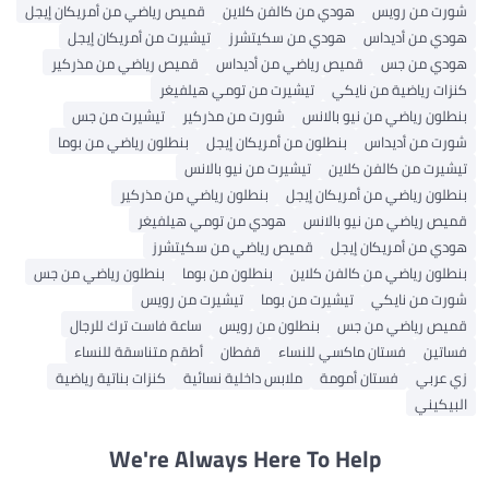
شورت من رويس
هودي من كالفن كلاين
قميص رياضي من أمريكان إيجل
هودي من أديداس
هودي من سكيتشرز
تيشيرت من أمريكان إيجل
هودي من جس
قميص رياضي من أديداس
قميص رياضي من مذركير
كنزات رياضية من نايكي
تيشيرت من تومي هيلفيغر
بنطلون رياضي من نيو بالانس
شورت من مذركير
تيشيرت من جس
شورت من أديداس
بنطلون من أمريكان إيجل
بنطلون رياضي من بوما
تيشيرت من كالفن كلاين
تيشيرت من نيو بالانس
بنطلون رياضي من أمريكان إيجل
بنطلون رياضي من مذركير
قميص رياضي من نيو بالانس
هودي من تومي هيلفيغر
هودي من أمريكان إيجل
قميص رياضي من سكيتشرز
بنطلون رياضي من كالفن كلاين
بنطلون من بوما
بنطلون رياضي من جس
شورت من نايكي
تيشيرت من بوما
تيشيرت من رويس
قميص رياضي من جس
بنطلون من رويس
ساعة فاست ترك للرجال
فساتين
فستان ماكسي للنساء
قفطان
أطقم متناسقة للنساء
زي عربي
فستان أمومة
ملابس داخلية نسائية
كنزات بناتية رياضية
البيكيني
We're Always Here To Help