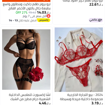
ترو برونز طقم حرير أسود بياقة
22.61
ترو برونز طقم جاكيت وبنطلون واسع
د.ك‏
بطبعة جاال باللون الأخضر الفاتح
14.03
19.42
والوردي من ترو براونز
27% OFF
د.ك‏
أقل سعر في 7 يوم
أقل سعر في 7 يوم
احصل عليه خلال
13 - 14
اغسطس
2024 - بيع التجارة الخارجية
لشّا إكسبورت للملابس الداخلية
مجموعة داخلية مريحة وبسيطة
الشعبية حزام مطرز من الشبك
4.46
3.19
وأنيقة مع تطريز زهور وشبكة
لجسم مشكّل بدلة مقسومة
د.ك‏
د.ك‏