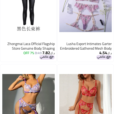
Zhongmai Laca Official Flagship
Lusha Export Intimates Garter
Store Genuine Body Shaping
Embroidered Gathered Mesh Body
7.82
4.54
Intimates Really Beautiful Long
7% OFF
8.49
Shaping Split Suit Ls1407
د.ك‏
د.ك‏
Body Manager Three-Piece Set