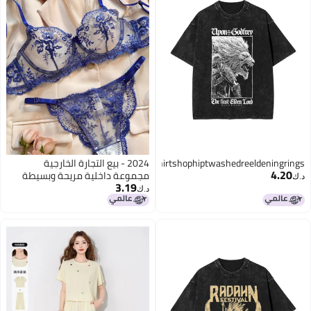
Streetwearradahnshirtshophiptwashedreeldeningrings
2024 - بيع التجارة الخارجية
4.20
مجموعة داخلية مريحة وبسيطة
د.ك‏
3.19
وأنيقة من الدانتيل الشفاف
د.ك‏