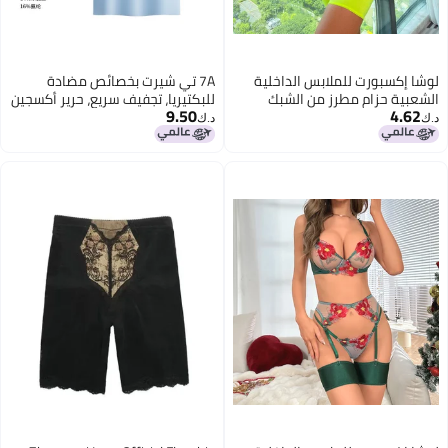
لوشا إكسبورت للملابس الداخلية
7A تي شيرت بخصائص مضادة
الشعبية حزام مطرز من الشبك
للبكتيريا، تجفيف سريع، حرير أكسجين
9.50
4.62
متعدد الألوان بدلة تشكيل الجسم
جليدي، بدون علامات، برقبة
د.ك‏
د.ك‏
مقسومة Xyh0348
مستديرة، مجموعة ملابس صيفية،
سترة رياضية، مجموعة حفلات، لبناء
المجموعة