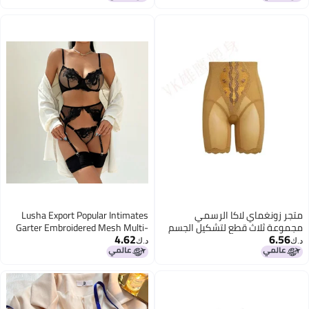
Jacket Two-Piece Set
متجر زونغماي لاكا الرسمي
Lusha Export Popular Intimates
مجموعة ثلاث قطع لتشكيل الجسم
Garter Embroidered Mesh Multi-
4.62
6.56
الداخلية الجميلة حقًا
Color Body Shaping Split Suit
د.ك‏
د.ك‏
Xyh0348