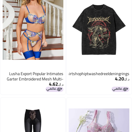
Lusha Export Popular Intimates
Streetwearradahnshirtshophiptwashedreeldeningrings
4.20
Garter Embroidered Mesh Multi-
د.ك‏
4.62
Color Body Shaping Split Suit
د.ك‏
Xyh0348