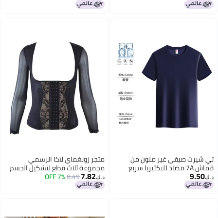
شفافة
Ls1602
تي شيرت صيفي غير ملون من
متجر زونغماي لاكا الرسمي
قماش 7A مضاد للبكتيريا سريع
مجموعة ثلاث قطع لتشكيل الجسم
7.82
9.50
الجفاف من حرير الأكسجين الجليدي،
8.49
7% OFF
الداخلية الجميلة حقًا
د.ك‏
د.ك‏
مجموعة سويت شيرت، تي شيرت
لبناء المجموعات في الحفلات