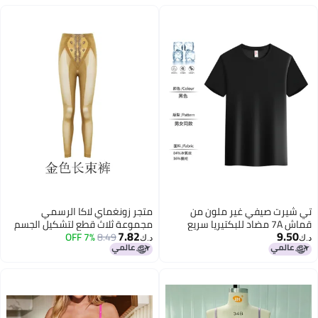
تي شيرت صيفي غير ملون من
متجر زونغماي لاكا الرسمي
قماش 7A مضاد للبكتيريا سريع
مجموعة ثلاث قطع لتشكيل الجسم
7.82
9.50
الجفاف من حرير الأكسجين الجليدي
8.49
7% OFF
الداخلية الجميلة حقًا
د.ك‏
د.ك‏
مع ياقة دائرية مجموعة سويت
شيرت لحفلات بناء الفرق