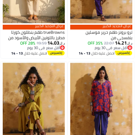
عرض التجديد الكبير
عرض التجديد الكبير
ترو برونز طقم حرير موسلين
trueBrowns طقم بنطلون كورتا
بنفسجي من
مطرز باللونين الأبيض والأسود من
14.03
14.21
28% OFF
19.59
trueBrowns
35% OFF
22.07
د.ك‏
د.ك‏
أقل سعر في 30 يوم
أقل سعر في 30 يوم
أقل سعر في 30 يوم
أقل سعر في 30 يوم
احصل عليه خلال
13 - 14
احصل عليه خلال
13 - 14
اغسطس
اغسطس