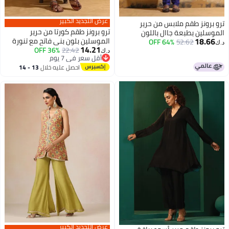
عرض التجديد الكبير
ترو برونز طقم ملابس من حرير
ترو برونز طقم كورتا من حرير
الموسلين بطبعة جاال باللون
18.66
الموسلين بلون بني فاتح مع تنورة
52.62
64% OFF
البنفسجي والأحمر من
د.ك‏
14.21
واسعة
22.42
36% OFF
د.ك‏
أقل سعر في 7 يوم
أقل سعر في 7 يوم
احصل عليه خلال
13 - 14
اغسطس
عرض التجديد الكبير