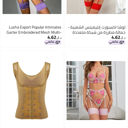
لوشا اكسبورت إنتيميتس الشعبية -
Lusha Export Popular Intimates
حمالة مطرزة من شبكة متعددة
Garter Embroidered Mesh Multi-
4.62
4.62
الألوان لتشكيل الجسم - بدلة
Color Body Shaping Split Suit
د.ك‏
د.ك‏
مقسمة Xyh0348
Xyh0348