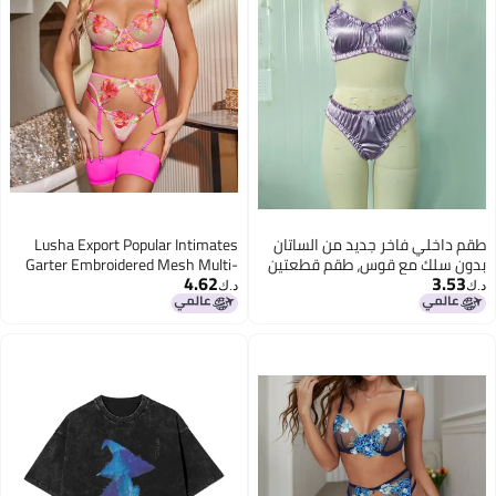
طقم داخلي فاخر جديد من الساتان
Lusha Export Popular Intimates
بدون سلك مع قوس، طقم قطعتين
Garter Embroidered Mesh Multi-
4.62
3.53
Color Body Shaping Split Suit
د.ك‏
د.ك‏
Xyh0348