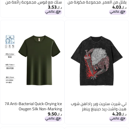
يقلل من العمر، مجموعة مكونة من
سلك مع قوس، مجموعة رائعة من
3.53
4.03
قطعتين تغطي البطن، انفجارات
قطعتين
د.ك‏
د.ك‏
خريفية مبكرة
تي شيرت ستريت وير راداهن شوب
7A Anti-Bacterial Quick-Drying Ice
هبت واشت ريد دينينغ رينغز
Oxygen Silk Non-Marking
9.50
4.20
Crewneck T-Shirt Summer
د.ك‏
د.ك‏
Overalls Sweatshirt Set Party
Group Building T-Shirt