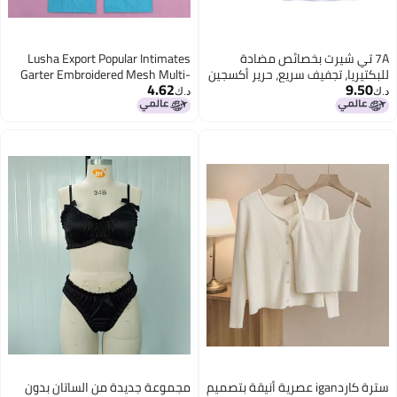
7A تي شيرت بخصائص مضادة
Lusha Export Popular Intimates
للبكتيريا، تجفيف سريع، حرير أكسجين
Garter Embroidered Mesh Multi-
4.62
9.50
جليدي، بدون علامات، برقبة
Color Body Shaping Split Suit
د.ك‏
د.ك‏
مستديرة، مجموعة ملابس صيفية،
Xyh0348
سترة رياضية، مجموعة حفلات، لبناء
المجموعة
سترة كاردigan عصرية أنيقة بتصميم
مجموعة جديدة من الساتان بدون