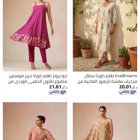
trueBrowns طقم كورتا بنطال
ترو برونز طقم كورتا حرير موسلين
مزخرف بنقشة الزهور العاجية من
مطبوع باللون الذهبي الوردي من
21.61
20.01
trueBrowns
ترو براونز
د.ك‏
د.ك‏