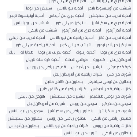
أحذية جري من نيو بالانس
أحذية جري من لي كوبر
شبشب من أونيتسوكا تايجر
أحذية نيو بالانس
سنيكرز من بوما
أحذية تدريب من سكيتشرز
أحذية جري من أديداس
أحذية أونيتسوكا تايجر
أحذية جري من سكيتشرز
سنيكرز من لي كوبر
شبشب من نيو بالانس
أحذية أندر آرمور
أحذية جري من أندر آرمور
شبشب من نايكي
أحذية تدريب من فانز
أحذية رياضية من نيو بالانس
أحذية تدريب من نايكي
سنيكرز من أندر آرمور
شبشب من لي كوبر
أحذية رياضية من لي كوبر
أحذية جري من بوما
أحذية ريبوك
أحذية تدريب من بوما
هدايا له
نايك
أمريكان إيجل
كندورة
طواقي الصلاة
أحذية كرة سلة للرجال
كرة قدم غوتي
تيشيرت من أديداس
قميص رياضي من رويس
شورت من جس
كنزات رياضية من أمريكان إيجل
بنطلون من تومي هيلفيغر
بنطلون من كالفن كلاين
كنزات رياضية من أديداس
كنزات رياضية من كالفن كلاين
شورت من تومي هيلفيغر
تيشيرت من سكيتشرز
هودي من نايكي
هودي من مذركير
هودي من رويس
شورت من أمريكان إيجل
شورت من سكيتشرز
بنطلون رياضي من سكيتشرز
هودي من نيو بالانس
قميص رياضي من نايكي
بنطلون رياضي من رويس
بنطلون من سكيتشرز
كنزات رياضية من رويس
كنزات رياضية من نيو بالانس
بنطلون من أديداس
بنطلون من نايكي
شورت من نيو بالانس