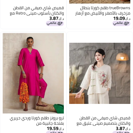
trueBrowns طقم كورتا بنطال
قميص شاي صيفي من القطن
مزخرف بالأصفر والأبيض مع أزهار
والكتان بأسلوب صيني Retro مع
3.87
19.09
ياقة غير متساوية وزر فني وتطريز
د.ك‏
د.ك‏
ثقافي ثقيل
4
قميص شاي صيفي من القطن
ترو برونز طقم كورتا وردي حريري
والكتان بتصميم صيني عتيق مع
بفتحة جانبية من
19.59
3.87
ياقة غير متساوية وزر فني وتطريز
د.ك‏
د.ك‏