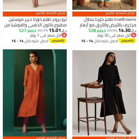
عرض التجديد الكبير
عرض التجديد الكبير
trueBrowns طقم كورتا بنطال
ترو برونز طقم كورتا حرير موسلين
مزخرف بالأبيض والأزرق مع أزهار
مطبوع باللون الذهبي والفوشيا من
15.01
14.30
حقيقية
20.04
خصم 28%
20.75
بكتف واحد غير متماثل
خصم 27%
د.ك‏
د.ك‏
أقل سعر في 30 يوم
أقل سعر في 7 يوم
أقل سعر في 30 يوم
أقل سعر في 7 يوم
احصل عليه خلال
14 - 15
احصل عليه خلال
14 - 15
اغسطس
اغسطس
عرض التجديد الكبير
عرض التجديد الكبير