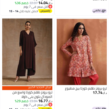
14.04
22.07
خصم 36%
د.ك‏
أقل سعر في 7 يوم
أقل سعر في 7 يوم
احصل عليه خلال
14 - 15
اغسطس
عرض التجديد الكبير
ترو برونز طقم كورتا بيج مطبوع
17.74
ترو برونز طقم كورتا واسع من
د.ك‏
المودال بلون بني كولا
16.77
23.84
خصم 29%
د.ك‏
أقل سعر في 7 يوم
أقل سعر في 7 يوم