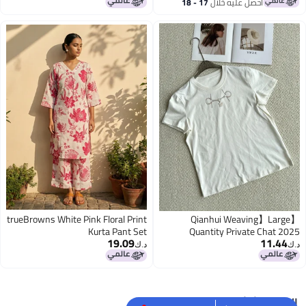
الأبعاد بنمط حصان فضفاض
احصل عليه خلال
17 - 18
2
اغسطس
trueBrowns White Pink Floral Print
【Qianhui Weaving】Large
Kurta Pant Set
Quantity Private Chat 2025
19.09
11.44
Summer Loose Horsebit Three-
د.ك‏
د.ك‏
Dimensional Print Crew Neck T-
2
Shirt Top
البحث الشائع