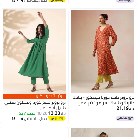
احصل عليه خلال
14 - 15
اغسطس
عرض التجديد الكبير
ترو برونز طقم كورتا فيسكوز - بياقة
ترو برونز طقم كورتا وبنطلون قطني
دائرية وطبعة حمراء وخضراء من
21.19
طويل أخضر من
د.ك‏
13.33
18.28
خصم 27%
د.ك‏
احصل عليه خلال
14 - 15
اغسطس