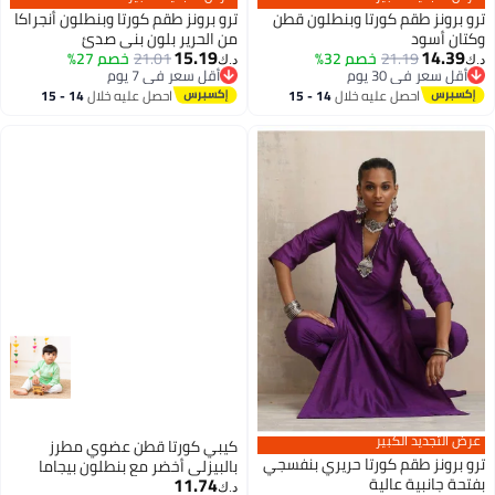
ترو برونز طقم كورتا وبنطلون قطن
ترو برونز طقم كورتا وبنطلون أنجراكا
وكتان أسود
من الحرير بلون بني صدئ
15.19
14.39
21.19
خصم 32%
21.01
خصم 27%
د.ك‏
د.ك‏
أقل سعر في 30 يوم
أقل سعر في 7 يوم
أقل سعر في 30 يوم
أقل سعر في 7 يوم
احصل عليه خلال
14 - 15
احصل عليه خلال
14 - 15
اغسطس
اغسطس
عرض التجديد الكبير
كيبي كورتا قطن عضوي مطرز
ترو برونز طقم كورتا حريري بنفسجي
بالبيزلي أخضر مع بنطلون بيجاما
11.74
بفتحة جانبية عالية
د.ك‏