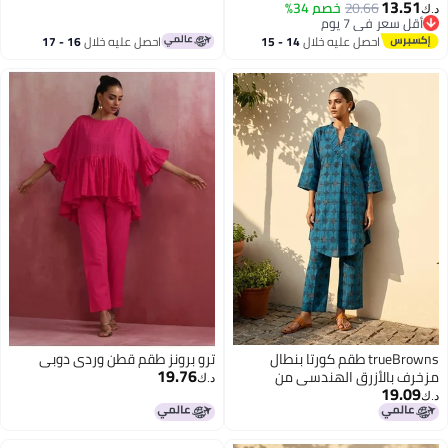
13.51
20.66
خصم 34%
د.ك‏
أقل سعر في 7 يوم
أقل سعر في 7 يوم
احصل عليه خلال
14 - 15
احصل عليه خلال
16 - 17
اغسطس
اغسطس
trueBrowns طقم كورتا بنطال
ترو برونز طقم قطن وردي دوبي
19.76
مزخرف بالأزرق الهندسي من
د.ك‏
19.09
TrueBrowns
د.ك‏