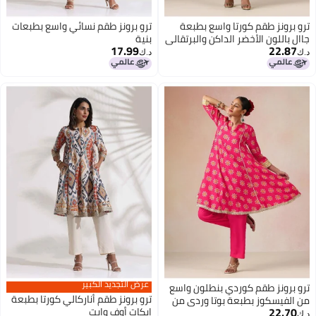
ترو برونز طقم كورتا واسع بطبعة
ترو برونز طقم نسائي واسع بطبعات
جاال باللون الأخضر الداكن والبرتقالي
بنية
17.99
22.87
من فيسكوز من
د.ك‏
د.ك‏
عرض التجديد الكبير
ترو برونز طقم كوردي بنطلون واسع
ترو برونز طقم أناركالي كورتا بطبعة
من الفيسكوز بطبعة بوتا وردي من
22.70
إيكات أوف وايت
ترو براونز
د.ك‏