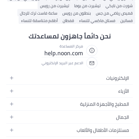
شورت من نايكي
تيشيرت من بوما
تيشيرت من رويس
قميص رياضي من جس
بنطلون من رويس
ساعة فاست ترك للرجال
فساتين
فستان ماكسي للنساء
قفطان
أطقم متناسقة للنساء
نحن دائماً جاهزون لمساعدتك
مركز المساعدة
help.noon.com
الدعم عبر البريد الإلكتروني
الإلكترونيات
الجوالات
الأزياء
التابلت
أزياء نسائية
المطبخ والأجهزة المنزلية
اللابتوبات
أزياء رجالية
الحمام
الأجهزة المنزلية
الجمال
أزياء البنات
ديكور البيت
الكاميرات
العطور
أزياء الأولاد
مستلزمات الأطفال والألعاب
المطبخ والسفرة
التلفزيونات
المكياج
الساعات