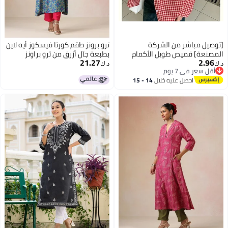
[توصيل مباشر من الشركة
ترو برونز طقم كورتا فيسكوز أيه لاين
المصنعة] قميص طويل الأكمام
بطبعة جآل أزرق من ترو براونز
21.27
2.96
مزين بتطريز جرو داكسهند الأحمر
د.ك‏
د.ك‏
أقل سعر في 7 يوم
بنمط مربعات
أقل سعر في 7 يوم
احصل عليه خلال
14 - 15
اغسطس