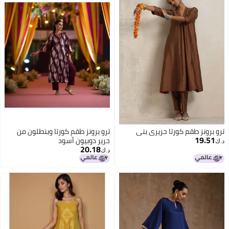
ترو برونز طقم كورتا حريري بني
ترو برونز طقم كورتا وبنطلون من
19.51
حرير دوبيون أسود
د.ك‏
20.18
د.ك‏