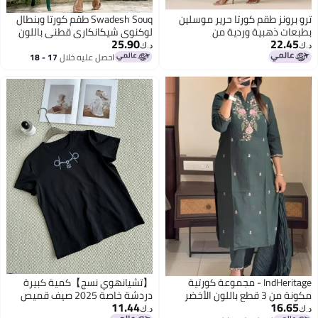
ترو برونز طقم كورتا حرير موسلين
Swadesh Souq طقم كورتا وبنطال
بطبعات ذهبية وردية من
لوكنوي شيكانكاري قطني باللون
25.90
22.45
الأسود
د.ك‏
د.ك‏
احصل عليه خلال
17 - 18
اغسطس
IndHeritage - مجموعة كورتية
【تشيانهوي نسج】كمية كبيرة
مكونة من 3 قطع باللون الأخضر
دردشة خاصة 2025 صيف قميص
11.44
16.65
الداكن من القطن - IDH00212
بفتحة عنق مستديرة بطباعة ثلاثية
د.ك‏
د.ك‏