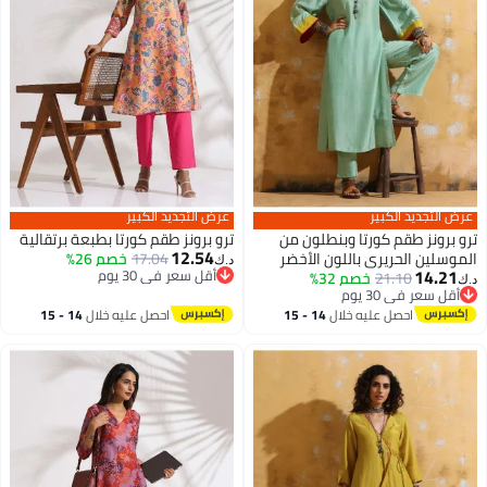
عرض التجديد الكبير
عرض التجديد الكبير
ترو برونز طقم كورتا وبنطلون من
ترو برونز طقم كورتا بطبعة برتقالية
12.54
الموسلين الحريري باللون الأخضر
17.04
خصم 26%
د.ك‏
14.21
أقل سعر في 30 يوم
21.10
خصم 32%
النعناعي من ترو براونز بفتحة جانبية
د.ك‏
أقل سعر في 30 يوم
أقل سعر في 30 يوم
عالية
أقل سعر في 30 يوم
احصل عليه خلال
14 - 15
احصل عليه خلال
14 - 15
اغسطس
اغسطس