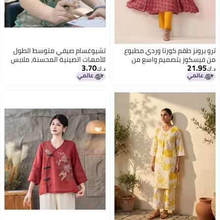
ترو برونز طقم كورتا وردي مطبوع
تشيوغسام صيفي متوسط الطول
من فيسكوز بتصميم واسع من
للأمهات الصينية المحسنة، ملابس
3.70
21.95
أنيقة تغطي الجسم يوميًا
د.ك‏
د.ك‏
2