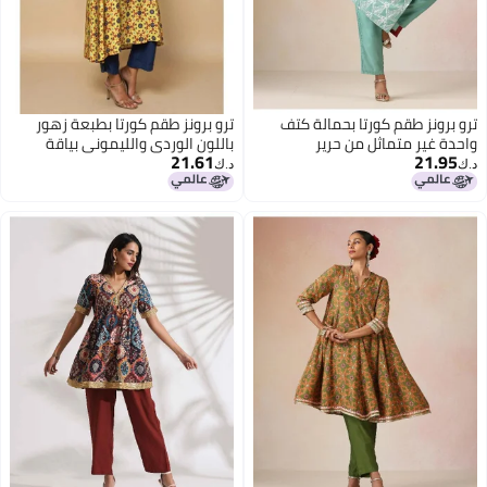
ترو برونز طقم كورتا بحمالة كتف
ترو برونز طقم كورتا بطبعة زهور
واحدة غير متماثل من حرير
باللون الوردي والليموني بياقة
21.61
21.95
الموسلين بطبعة فضية باللون
زجاجية من
د.ك‏
د.ك‏
الأخضر النعناعي من