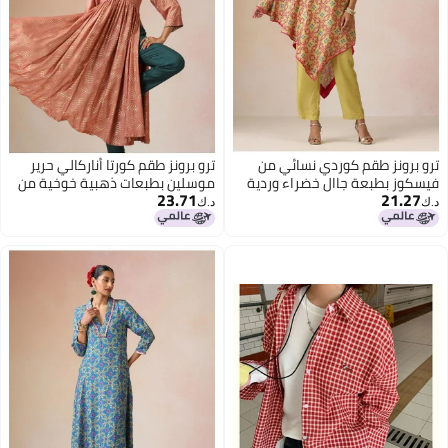
ترو برونز طقم كوردي نسائي من
ترو برونز طقم كورتا أناركالي حرير
فيسكوز بطبعة جاال خضراء وردية
موسلين بطبعات ذهبية خوخية من
23.71
21.27
من بكتف واحد غير متماثل
بفتحة جانبية عالية
د.ك‏
د.ك‏