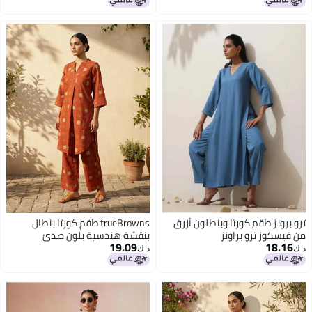
ثقافي ثقيل
4
ترو برونز طقم كورتا وبنطلون أزرق
trueBrowns طقم كورتا بنطال
من فيسكوز ترو براونز
بنقشة هندسية بلون صدئ
19.09
18.16
د.ك‏
د.ك‏