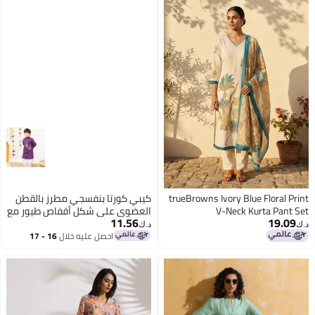
trueBrowns Ivory Blue Floral Print
كيبي كورتا بنفسجي مطرز بالقطن
V-Neck Kurta Pant Set
العضوي على شكل أقفاص طيور مع
11.56
19.09
بنطلون باتيالا
د.ك‏
د.ك‏
احصل عليه خلال
16 - 17
اغسطس