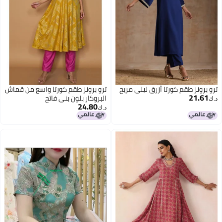
ترو برونز طقم كورتا أزرق ليلي مريح
ترو برونز طقم كورتا واسع من قماش
21.61
البروكار بلون بني فاتح
د.ك‏
24.80
د.ك‏