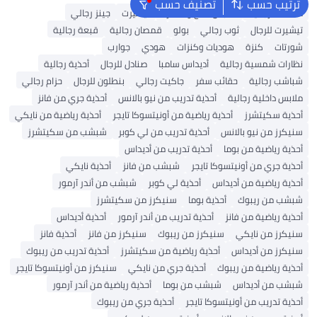
ترتيب حسب
تصنيف حسب
محفظة رجالية
ملابس الحج والعمرة
تيشيرت
جينز رجالي
تيشيرت للرجال
ثوب رجالي
بولو
قمصان رجالية
قبعة رجالية
شورتات
كنزة
هوديات وكنزات
هودي
جوارب
نظارات شمسية رجالية
أديداس سامبا
صنادل للرجال
أحذية رجالية
شباشب رجالية
حقائب سفر
جاكيت رجالي
بنطلون للرجال
حزام رجالي
ملابس داخلية رجالية
أحذية تدريب من نيو بالانس
أحذية جري من فانز
أحذية سكيتشرز
أحذية رياضية من أونيتسوكا تايجر
أحذية رياضية من نايكي
سنيكرز من نيو بالانس
أحذية تدريب من لي كوبر
شبشب من سكيتشرز
أحذية رياضية من بوما
أحذية تدريب من أديداس
أحذية جري من أونيتسوكا تايجر
شبشب من فانز
أحذية نايكي
أحذية رياضية من أديداس
أحذية لي كوبر
شبشب من أندر آرمور
شبشب من ريبوك
أحذية بوما
سنيكرز من سكيتشرز
أحذية رياضية من فانز
أحذية تدريب من أندر آرمور
أحذية أديداس
سنيكرز من نايكي
سنيكرز من ريبوك
سنيكرز من فانز
أحذية فانز
سنيكرز من أديداس
أحذية رياضية من سكيتشرز
أحذية تدريب من ريبوك
أحذية رياضية من ريبوك
أحذية جري من نايكي
سنيكرز من أونيتسوكا تايجر
شبشب من أديداس
شبشب من بوما
أحذية رياضية من أندر آرمور
أحذية تدريب من أونيتسوكا تايجر
أحذية جري من ريبوك