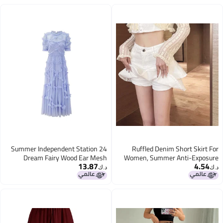
سوداء، XS
24 Summer Independent Station
Ruffled Denim Short Skirt For
Dream Fairy Wood Ear Mesh
Women, Summer Anti-Exposure
13.87
4.54
Elegant Dress
Cake Skirt, White Half Skirt, Plus-
د.ك‏
د.ك‏
Size Skirt, Tutu Skirt