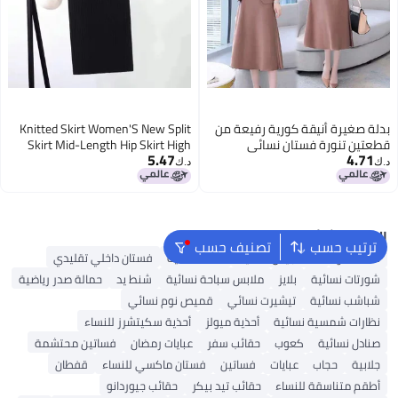
بدلة صغيرة أنيقة كورية رفيعة من
Knitted Skirt Women'S New Split
قطعتين تنورة فستان نسائي
Skirt Mid-Length Hip Skirt High
5.47
4.71
Waist One-Step Skirt Long Skirt
د.ك‏
د.ك‏
البحث الشائع
ترتيب حسب
تصنيف حسب
شنط ألدو
شنط جيس نسائية
شنط نسائية
فستان داخلي تقليدي
شورتات نسائية
بلايز
ملابس سباحة نسائية
شنط يد
حمالة صدر رياضية
شباشب نسائية
تيشيرت نسائي
قميص نوم نسائي
نظارات شمسية نسائية
أحذية ميولز
أحذية سكيتشرز للنساء
صنادل نسائية
كعوب
حقائب سفر
عبايات رمضان
فساتين محتشمة
جلابية
حجاب
عبايات
فساتين
فستان ماكسي للنساء
قفطان
أطقم متناسقة للنساء
حقائب تيد بيكر
حقائب جيوردانو