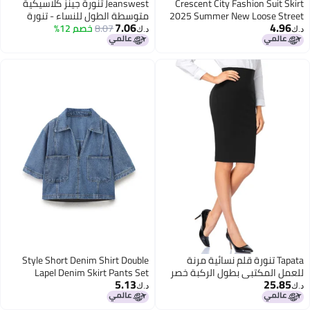
Crescent City Fashion Suit Skirt
Jeanswest تنورة جينز كلاسيكية
2025 Summer New Loose Street
متوسطة الطول للنساء - تنورة
7.06
4.96
Denim Jacket Hip-Covering Short
8.07
خصم 12%
عالية الخصر عصرية متعددة
د.ك‏
د.ك‏
Skirt Two-Piece Set
الاستخدامات بتصميم شق جانبي
لفصل الربيع/الصيف
Tapata تنورة قلم نسائية مرنة
Style Short Denim Shirt Double
للعمل المكتبي بطول الركبة خصر
Lapel Denim Skirt Pants Set
5.13
25.85
عالي ميدي بونتي للجسم المناسب
د.ك‏
د.ك‏
للأعمال غير الرسمية، بطول الركبة،