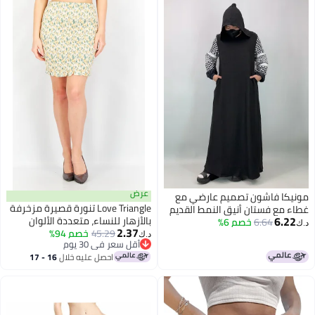
عرض
مونيكا فاشون تصميم عارضي مع
Love Triangle تنورة قصيرة مزخرفة
غطاء مع فستان أنيق النمط القديم
6.22
بالأزهار للنساء، متعددة الألوان
6.64
خصم 6%
المستوحى التنانير الطويلة العرقية
د.ك‏
2.37
45.29
خصم 94%
د.ك‏
أقل سعر في 30 يوم
أقل سعر في 30 يوم
احصل عليه خلال
16 - 17
اغسطس