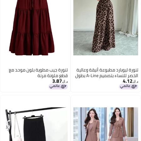
تنورة ليوبارد مطبوعة أنيقة وعالية
تنورة جيب مطوية بلون موحد مع
الخصر للنساء بتصميم A-Line بطول
قطع ملونة مرنة
3.87
4.12
متوسط
د.ك‏
د.ك‏