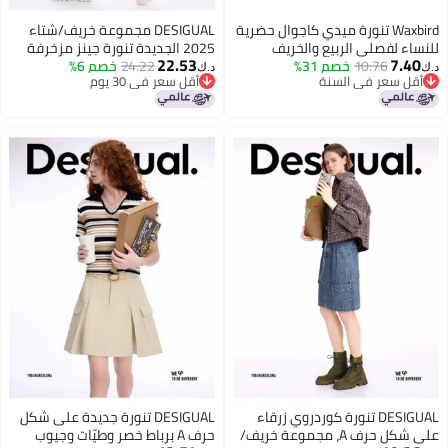
Waxbird تنورة ميدي كاجوال حضرية
DESIGUAL مجموعة خريف/شتاء
للنساء لفصلي الربيع والخريف
2025 الجديدة تنورة جينز مزخرفة
22.53
7.40
10.76
خصم 31%
24.22
بالأزهار بطول الركبة
خصم 6%
د.ك‏
د.ك‏
أقل سعر في السنة
أقل سعر في 30 يوم
أقل سعر في السنة
أقل سعر في 30 يوم
DESIGUAL تنورة كوردروي زرقاء
DESIGUAL تنورة جديدة على شكل
على شكل حرف A، مجموعة خريف/
حرف A برباط خصر وطيّات وجيوب