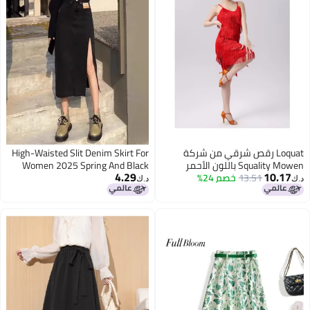
Loquat رقص شرقي من شركة
High-Waisted Slit Denim Skirt For
Squality Mowen باللون الأحمر
Women 2025 Spring And Black
4.29
10.17
13.51
خصم 24%
Slimming Look A-Line Hip-
د.ك‏
د.ك‏
Covering Mid-Length Skirt Pants
5