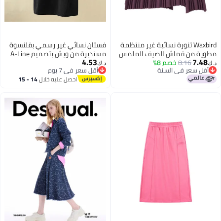
Waxbird تنورة نسائية غير منتظمة
فستان نسائي غير رسمي بقلنسوة
مطوية من قماش الصيف الملمس
مستديرة من ويش بتصميم A-Line
4.53
7.48
8.16
خصم 8%
متعدد الاستخدامات عتيق
د.ك‏
د.ك‏
أقل سعر في السنة
أقل سعر في 7 يوم
أقل سعر في السنة
أقل سعر في 7 يوم
احصل عليه خلال
14 - 15
اغسطس