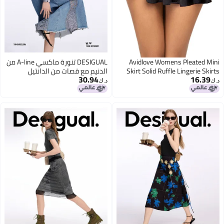
Avidlove Womens Pleated Mini
DESIGUAL تنورة ماكسي A-line من
Skirt Solid Ruffle Lingerie Skirts
الدنيم مع قصات من الدانتيل
30.94
16.39
Layered Y2K Plaid Outfit for
د.ك‏
د.ك‏
Schoolgirl Role Play XS-4XL,
1_black, XXL