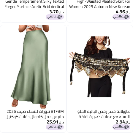
Gentle Temperament Silky Texted
High-Waisted Pleated Skirt For
Forged Surface Acetic Acid Vertical
Women 2025 Autumn New Korean
3.70
4.96
High Waist Fishtail Skirt For
Style Student Pink Versatile
د.ك‏
د.ك‏
Women
Slimming Look Anti-Exposure
Short Skirt
طاويلانة خصر رقص الباليه الحلو
BTFBM تنورات للنساء صيف 2026
للنساء مع عملات ذهبية لفافة
ملابس عمل كاجوال حفلات كوكتيل
25.91
2.94
تنقلها فوق السراويل - سوداء
زفاف حورية الربيع تنورة ماكسي
د.ك‏
د.ك‏
صاخبة
عالية الخصر, أخضر فاتح, L