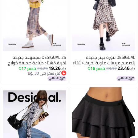
DESIGUAL تنورة جينز جديدة
DESIGUAL 25 مجموعة جديدة
بتصميم مربعات ملونة لخريف/شتاء
لخريف/شتاء طباعة صحيفة كولاج
19.26
23.46
2025 مع حواف مموجة
28.17
خصم 16%
23.29
خصم 17%
تنورة نسائية ضيقة مرنة
د.ك‏
د.ك‏
أقل سعر في 30 يوم
أقل سعر في 30 يوم