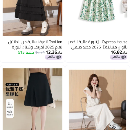
Cypress House 【تنورة عالية الخصر
TonLion تنورة نسائية من الدانتيل
بألوان متباينة】2025 جديد صيفي
لعام 2025 لخريف وشتاء، تنورة
12.36
16.82
تنورة نسائية موضة الأزهار ميدي
14.71
خصم 15%
سوداء أنيقة رفيعة تناسب النساء
د.ك‏
د.ك‏
على شكل A مع مقاسات بلس
الصغيرات