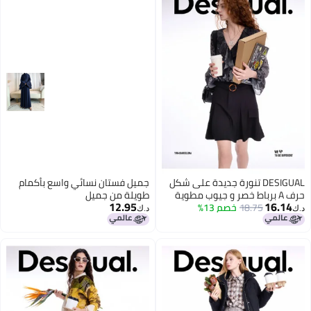
DESIGUAL تنورة جديدة على شكل
جميل فستان نسائي واسع بأكمام
حرف A برباط خصر و جيوب مطوية
طويلة من جمیل
12.95
16.14
18.75
خصم 13%
د.ك‏
د.ك‏