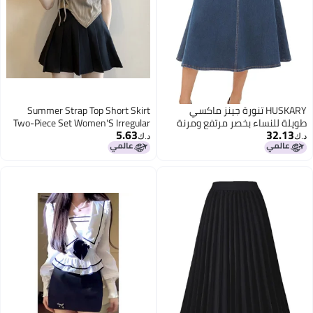
HUSKARY تنورة جينز ماكسي
Summer Strap Top Short Skirt
طويلة للنساء بخصر مرتفع ومرنة
Two-Piece Set Women'S Irregular
5.63
32.13
على شكل حرف A بطول تحت الركبة
Drawstring Short-Sleeved Shirt
د.ك‏
د.ك‏
مع جيوب، لون أزرق فاتح، L
Women'S High Waist Pleated Skirt
Set Women'S Autumn