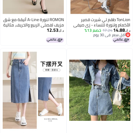
TonLion طقم تي شيرت قصير
ROMON تنورة A-Line أنيقة مع شق
الأكمام وتنورة للنساء - زي صيفي
مزيف لفصلي الربيع والخريف، مثالية
12.53
14.88
17.24
نحيف عادي متناسق
خصم 13%
للتنقل والارتداء اليومي
د.ك‏
د.ك‏
أقل سعر في 30 يوم
أقل سعر في 30 يوم