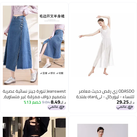
ODASDO زي رقص حديث معاصر
Jeanswest تنورة جينز نسائية عصرية
للنساء - ليوركال - ليotard بفتحة
بتصميم حواف ممزقة غير متساوية،
8.49
29.25
على شكل V وظهر مكشوف وتنورة
9.84
خصم 13%
عالية الخصر، على شكل حرف A،
د.ك‏
د.ك‏
تول مقسومة بتصميم متدفق،
نحيفة ومتعددة الاستخدامات
أبيض، M