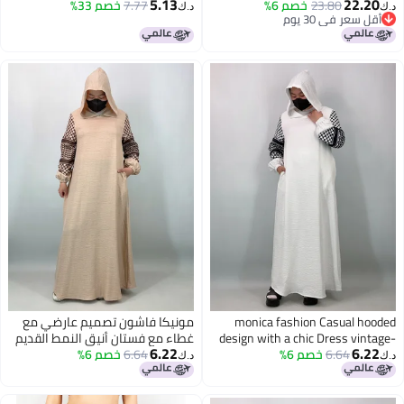
5.13
22.20
23.80
خصم 6%
وصول جديد لخريف/شتاء 2025
7.77
خصم 33%
د.ك‏
د.ك‏
أقل سعر في 30 يوم
أقل سعر في 30 يوم
monica fashion Casual hooded
مونيكا فاشون تصميم عارضي مع
design with a chic Dress vintage-
غطاء مع فستان أنيق النمط القديم
6.22
6.22
6.64
خصم 6%
inspired style Long Ethnic Dress
6.64
خصم 6%
المستوحى التنانير الطويلة العرقية
د.ك‏
د.ك‏