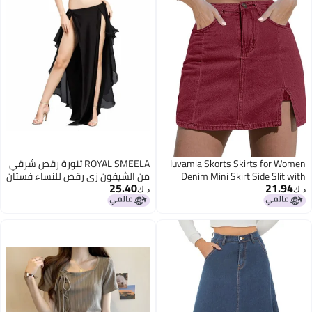
luvamia Skorts Skirts for Women
ROYAL SMEELA تنورة رقص شرقي
Denim Mini Skirt Side Slit with
من الشيفون زي رقص للنساء فستان
25.40
21.94
High Waisted Jean Shorts Stretchy
رقص مقاس واحد، 6 ألوان، أسود،
د.ك‏
د.ك‏
Skorts Skirts for Women Casual
مقاس واحد
Mini Jean Skirt High Waisted Skort
Viva Magenta Rumba Red Size
XLarge