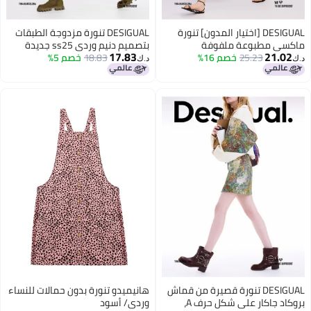
DESIGUAL [اختيار المدون] تنورة
DESIGUAL تنورة مزدوجة الطبقات
ماكسي مطبوعة ملفوفة
بتصميم دنيم وردي ss25 جديدة
17.83
21.02
25.23
خصم 16%
18.83
خصم 5%
د.ك‏
د.ك‏
DESIGUAL تنورة قصيرة من قماش
هانيميدو تنورة بدون حمالات للنساء
بروكاد جاكار على شكل حرف A،
وردي/ أسود