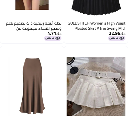
GOLDSTITCH Women's High Waist
بدلة أنيقة ربيعية ذات تصميم ناعم
Pleated Skirt A line Swing Midi
وقصير للنساء، مجموعة من
4.71
22.96
Skirt, Black, XL
قطعتين مع تنورة قصيرة وقميص
د.ك‏
د.ك‏
بأكمام طويلة