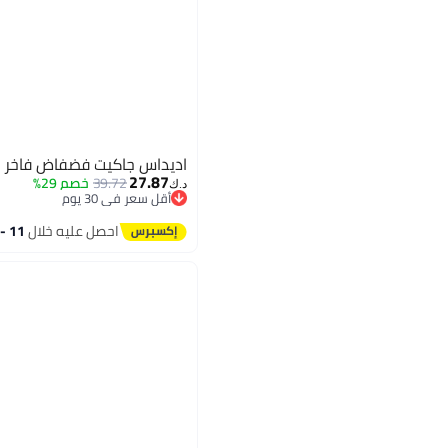
اديداس جاكيت فضفاض فاخر ن
27.87
39.72
خصم 29%
د.ك‏
أقل سعر في 30 يوم
أقل سعر في 30 يوم
4
احصل عليه خلال
11 - 12 اغسطس