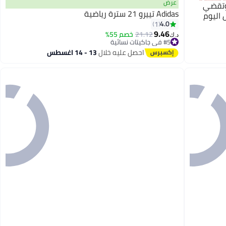
عرض
وتقضي
Adidas تييرو 21 سترة رياضية
 اليوم
4.0
1
9.46
21.12
خصم 55%
د.ك‏
#5 في جاكيتات نسائية
#5 في جاكيتات نسائية
احصل عليه خلال
13 - 14 اغسطس