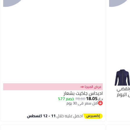
عرض الميجا 📣
وتقضي
اديداس جاكيت بشعار
 اليوم
18.05
78.60
خصم 77%
د.ك‏
أقل سعر في 30 يوم
أقل سعر في 30 يوم
احصل عليه خلال
11 - 12 اغسطس