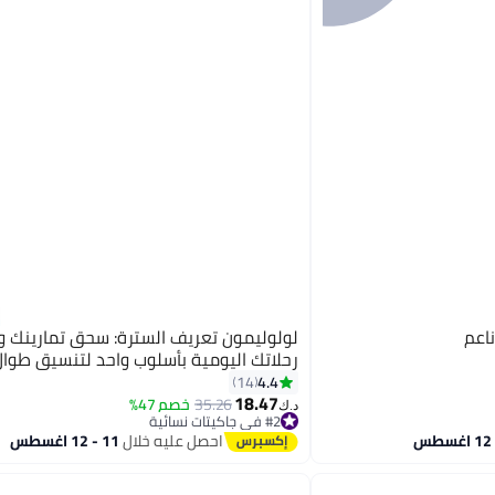
اعم
لولوليمون تعريف السترة: سحق تمارينك 
رحلاتك اليومية بأسلوب واحد لتنسيق طوال
4.4
14
18.47
35.26
خصم 47%
8
د.ك‏
#2 في جاكيتات نسائية
#2 في جاكيتات نسائية
احصل عليه خلال
11 - 12 اغسطس