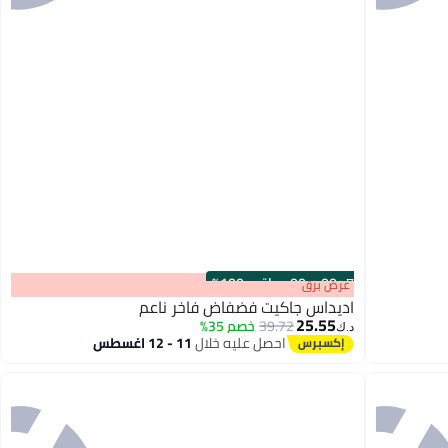
s
00
:
m
00
·
باقي 100%
عرض برق
اديداس جاكيت فضفاض فاخر ناعم
25.55
39.72
خصم 35%
د.ك‏
احصل عليه خلال
11 - 12 اغسطس
4