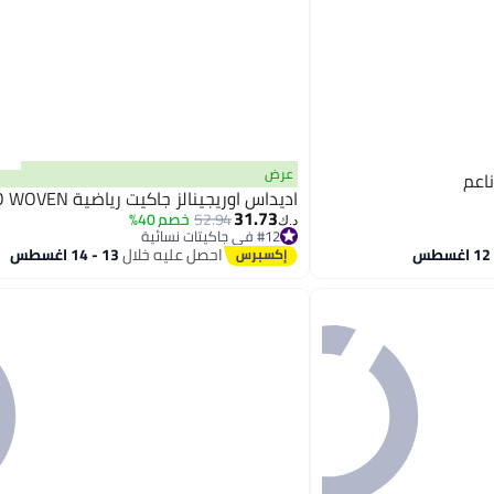
عرض
اعم
اديداس اوريجينالز جاكيت رياضية SANTIAGO WOVEN
31.73
52.94
خصم 40%
د.ك‏
#12 في جاكيتات نسائية
#12 في جاكيتات نسائية
احصل عليه خلال
13 - 14 اغسطس