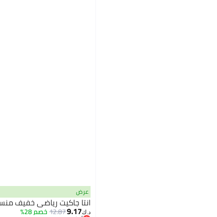
عرض
انتا جاكيت رياضي خفيف منس
9.17
12.87
خصم 28%
د.ك‏