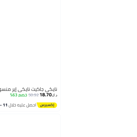
نايكي جاكيت نايكي إير منسو
18.70
50.92
خصم 63%
د.ك‏
احصل عليه خلال
11 - 12 اغسطس