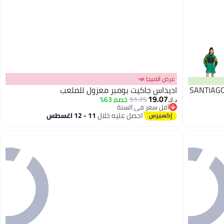
عرض الميجا 📣
اديداس جاكيت بومبر معزول للملعب
19.07
51.75
خصم 63%
د.ك‏
أقل سعر في السنة
2
أقل سعر في السنة
احصل عليه خلال
11 - 12 اغسطس