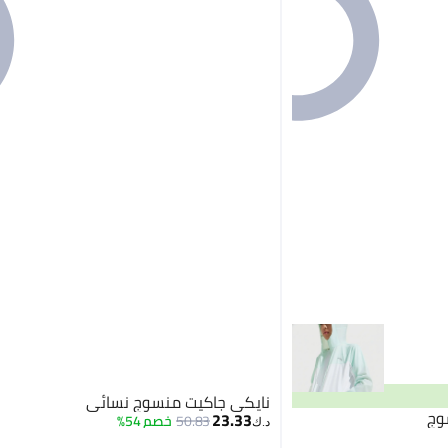
نايكي جاكيت منسوج نسائي
وج
23.33
50.83
خصم 54%
د.ك‏