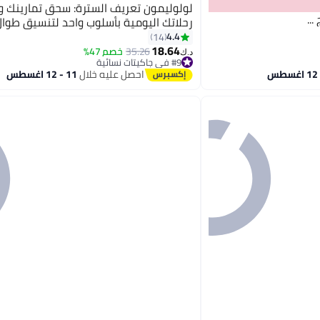
لولوليمون تعريف السترة: سحق تمارينك 
..
رحلاتك اليومية بأسلوب واحد لتنسيق طوال
4.4
14
18.64
35.26
خصم 47%
8
د.ك‏
#9 في جاكيتات نسائية
#9 في جاكيتات نسائية
احصل عليه خلال
11 - 12 اغسطس