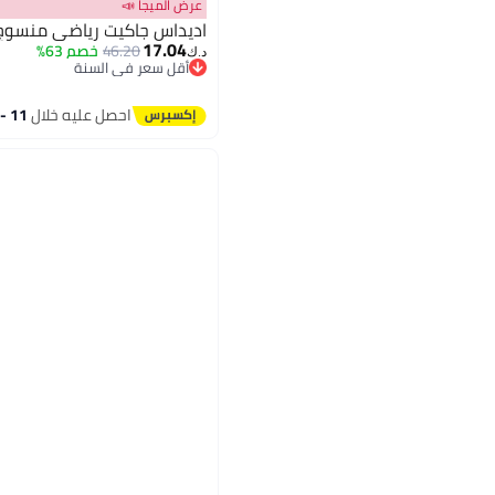
عرض الميجا 📣
اديداس جاكيت رياضي منسوج .
17.04
46.20
خصم 63%
د.ك‏
أقل سعر في السنة
4
أقل سعر في السنة
احصل عليه خلال
11 - 12 اغسطس