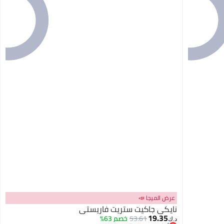
عرض الميجا 📣
نايكي جاكيت ستريت فاريستي
19.35
53.61
خصم 63%
د.ك‏