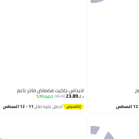
ج
اديداس جاكيت فضفاض فاخر ناعم
23.89
39.72
خصم 39%
د.ك‏
احصل عليه خلال
11 - 12 اغسطس
4