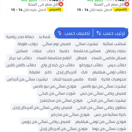
أقل سعر في السنة
أقل سعر في السنة
أقل سعر في السنة
أقل سعر في السنة
احصل عليه خلال
14 - 15
احصل عليه خلال
14 - 15
اغسطس
اغسطس
البحث الشائع
ترتيب حسب
تصنيف حسب
شورتات نسائية
بلايز
ملابس سباحة نسائية
شنط يد
حمالة صدر رياضية
شباشب نسائية
تيشيرت نسائي
قميص نوم نسائي
جوارب طويلة
عبايات رمضان
فساتين محتشمة
جلابية
حجاب
عبايات
فساتين
فستان ماكسي للنساء
قفطان
أطقم متناسقة للنساء
حقائب تيد بيكر
حقائب جيس
حقائب جيوردانو
حقائب دي كيه إن واي
حقائب كالفن كلاين
حقائب تومي هيلفيغر
نايك
أمريكان إيجل
خاتم
تعليقة
مجوهرات فاخرة
قلادة
ملابس صينيه للبنات
تيشيرت نسائي من أديداس
تيشيرت نسائي من نيو بالانس
هودي نسائي من نيو بالانس
قميص رياضي نسائي من جس
شورت نسائي من نايكي
تيشيرت نسائي من نايكي
هودي نسائي من سكيتشرز
بنطلون رياضي نسائي من نايكي
قميص رياضي نسائي من أمريكان إيجل
كنزة نسائية من جس
هودي نسائي من مذركير
هودي نسائي من تومي هيلفيغر
قميص رياضي نسائي من رويس
شورت نسائي من بوما
هودي نسائي من أمريكان إيجل