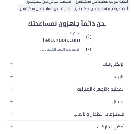
أحذية تدريب نسائية من سكيتشرز
شبشب نسائي من سكيتشرز
أحذية رياضية نسائية من سكيتشرز
أحذية جري نسائية من سكيتشرز
نحن دائماً جاهزون لمساعدتك
مركز المساعدة
help.noon.com
الدعم عبر البريد الإلكتروني
الإلكترونيات
الجوالات
الأزياء
التابلت
أزياء نسائية
المطبخ والأجهزة المنزلية
اللابتوبات
أزياء رجالية
الحمام
الأجهزة المنزلية
الجمال
أزياء البنات
ديكور البيت
الكاميرات
العطور
أزياء الأولاد
مستلزمات الأطفال والألعاب
المطبخ والسفرة
التلفزيونات
المكياج
الساعات
الحفاضات
أدوات وتحسين المنزل
السماعات
أفضل الماركات
العناية بالشعر
المجوهرات
وسائل تنقل الأطفال
المفارش