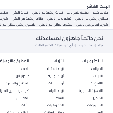
البحث الشائع
حقائب ظهر
حقيبة ظهر نايك
أحذية رياضية من نايكي
أحذية نايكي
سنيكر
بنطلون رياضي من نايكي
تيشيرت من نايكي
كنزات رياضية من نايكي
شورت 
شورت نسائي من نايكي
تيشيرت نسائي من نايكي
بنطلون رياضي نسائي من ن
نحن دائماً جاهزون لمساعدتك
تواصل معنا من خلال أي من قنوات الدعم التالية:
الإلكترونيات
الأزياء
المطبخ والأجهزة 
الجوالات
أزياء نسائية
الحمام
التابلت
أزياء رجالية
ديكور البيت
اللابتوبات
أزياء البنات
المطبخ والسفرة
الأجهزة المنزلية
أزياء الأولاد
أدوات وتحسين المنزل
الكاميرات
الساعات
المفارش
التلفزيونات
المجوهرات
الأثاث
السماعات
حقائب نسائية
الفناء والحديقة