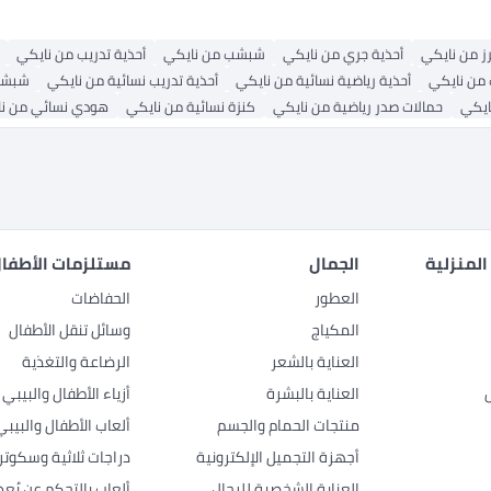
ز من نايكي
أحذية جري من نايكي
شبشب من نايكي
أحذية تدريب من نايكي
من نايكي
أحذية رياضية نسائية من نايكي
أحذية تدريب نسائية من نايكي
شبشب
ايكي
حمالات صدر رياضية من نايكي
كنزة نسائية من نايكي
هودي نسائي من ن
المنزلية
الجمال
مستلزمات الأطفال
العطور
الحفاضات
المكياج
وسائل تنقل الأطفال
العناية بالشعر
الرضاعة والتغذية
العناية بالبشرة
أزياء الأطفال والبيبي
منتجات الحمام والجسم
ألعاب الأطفال والبيبي
أجهزة التجميل الإلكترونية
دراجات ثلاثية وسكوتر
العناية الشخصية للرجال
ألعاب بالتحكم عن بُعد