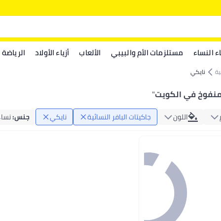
اء النساء
مستلزمات الأم والبيبي
الألعاب
أزياء الأولاد
الرياضة
ية
نايكي
منفوخ في الكويت
"
اللون
جاكيتات البافر النسائية
نايكي
جنس
:
نساء