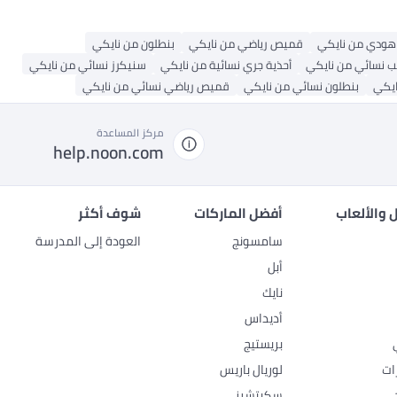
هودي من نايكي
قميص رياضي من نايكي
بنطلون من نايكي
 نسائي من نايكي
أحذية جري نسائية من نايكي
سنيكرز نسائي من نايكي
ايكي
بنطلون نسائي من نايكي
قميص رياضي نسائي من نايكي
مركز المساعدة
help.noon.com
 والألعاب
أفضل الماركات
شوف أكثر
سامسونج
العودة إلى المدرسة
أبل
نايك
أديداس
بريستيج
ات
لوريال باريس
سكيتشرز