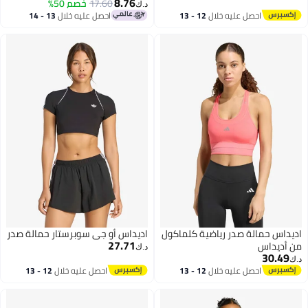
8.76
Support
17.60
خصم 50%
د.ك‏
احصل عليه خلال
12 - 13
احصل عليه خلال
13 - 14
اغسطس
اغسطس
اديداس حمالة صدر رياضية كلماكول
اديداس أو جي سوبرستار حمالة صدر
27.71
من أديداس
د.ك‏
30.49
د.ك‏
احصل عليه خلال
12 - 13
احصل عليه خلال
12 - 13
اغسطس
اغسطس