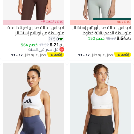
s
00
:
m
عرض برق
00
·
باقي 100%
عرض الميجا 📣
اديداس حمالة صدر أوبتايم إسنشالز
اديداس حمالة صدر رياضية داعمة
متوسطة الدعم بثلاثة خطوط
متوسطة من أوبتايم إسنشالز
9.64
19.37
خصم 50%
5.0
1
د.ك‏
3
4
6.21
17.52
خصم 64%
د.ك‏
أقل سعر في السنة
أقل سعر في السنة
احصل عليه خلال
12 - 13
احصل عليه خلال
12 - 13
اغسطس
اغسطس