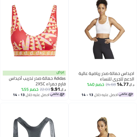
عرض
اديداس حمالة صدر رياضية عالية
Adidas حمالة صدر تدريب أديداس
الدعم للجري للنساء
14.77
فارم حمراء 2XSC
24.68
خصم 40%
د.ك‏
9.91
22.03
خصم 55%
د.ك‏
احصل عليه خلال
13 - 14
احصل عليه خلال
13 - 14
اغسطس
اغسطس