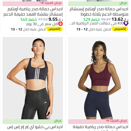
عرض
عرض الميجا 📣
اديداس حمالة صدر أوبتايم إيسنشالز
اديداس حمالة صدر رياضية أوبتايم
متوسطة الدعم بثلاثة خطوط
إسنشالز بنقشة الفهد خفيفة الدعم
9.55
13.62
19.37
خصم 29%
#30 في حمالات الصدر الرياضية النسائية
17.52
خصم 45%
د.ك‏
د.ك‏
4
أقل سعر في 30 يوم
أقل سعر في 30 يوم
#30 في حمالات الصدر الرياضية النسائية
أقل سعر في 30 يوم
احصل عليه خلال
12 - 13
احصل عليه خلال
12 - 13
اغسطس
اغسطس
عرض الميجا 📣
عرض
اديداس حمالة صدر رياضية خفيفة
اديداس بي دبليو آي إم إم إس إس