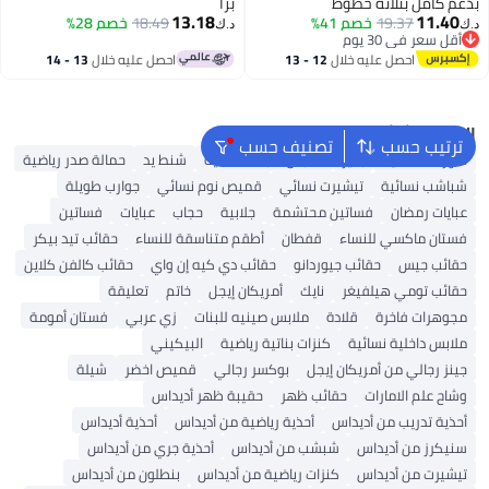
بدعم كامل بثلاثة خطوط
برا
13.18
11.40
19.37
خصم 41%
18.49
خصم 28%
د.ك‏
د.ك‏
أقل سعر في 30 يوم
أقل سعر في 30 يوم
احصل عليه خلال
12 - 13
احصل عليه خلال
13 - 14
اغسطس
اغسطس
البحث الشائع
ترتيب حسب
تصنيف حسب
شورتات نسائية
بلايز
ملابس سباحة نسائية
شنط يد
حمالة صدر رياضية
شباشب نسائية
تيشيرت نسائي
قميص نوم نسائي
جوارب طويلة
عبايات رمضان
فساتين محتشمة
جلابية
حجاب
عبايات
فساتين
فستان ماكسي للنساء
قفطان
أطقم متناسقة للنساء
حقائب تيد بيكر
حقائب جيس
حقائب جيوردانو
حقائب دي كيه إن واي
حقائب كالفن كلاين
حقائب تومي هيلفيغر
نايك
أمريكان إيجل
خاتم
تعليقة
مجوهرات فاخرة
قلادة
ملابس صينيه للبنات
زي عربي
فستان أمومة
ملابس داخلية نسائية
كنزات بناتية رياضية
البيكيني
جينز رجالي من أمريكان إيجل
بوكسر رجالي
قميص اخضر
شيلة
وشاح علم الامارات
حقائب ظهر
حقيبة ظهر أديداس
أحذية تدريب من أديداس
أحذية رياضية من أديداس
أحذية أديداس
سنيكرز من أديداس
شبشب من أديداس
أحذية جري من أديداس
تيشيرت من أديداس
كنزات رياضية من أديداس
بنطلون من أديداس