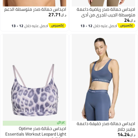
اديداس حمالة صدر رياضية داعمة
اديداس حمالة صدر متوسطة الدعم
27.71
متوسطة الجيب للجري من أدي
د.ك‏
24
د.ك‏
احصل عليه خلال
12 - 13
احصل عليه خلال
12 - 13
اغسطس
اغسطس
عرض
اديداس حمالة صدر خفيفة داعمة
اديداس حمّالة صدر Optime
هايبر جلام
14.24
Essentials Workout Leopard Light
د.ك‏