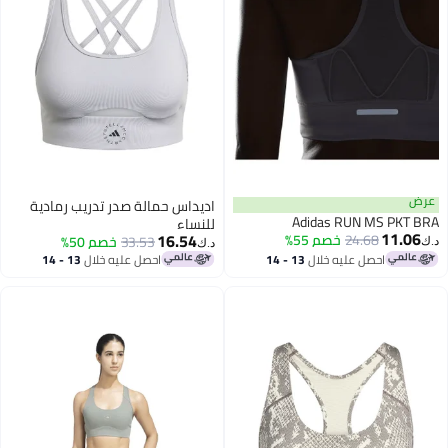
عرض
اديداس حمالة صدر تدريب رمادية
Adidas RUN MS PKT BRA
للنساء
11.06
16.54
24.68
خصم 55%
33.53
خصم 50%
د.ك‏
د.ك‏
احصل عليه خلال
13 - 14
احصل عليه خلال
13 - 14
اغسطس
اغسطس