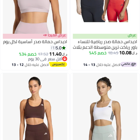
عرض
عرض الميجا 📣
اديداس حمالة صدر رياضية للنساء
اديداس حمالة صدر أساسية لكل يوم
باور رياكت ترين متوسطة الدعم بثلاث
5.0
1
10.08
خطوط
18.49
خصم 45%
11.40
17.52
خصم 34%
د.ك‏
د.ك‏
2
أقل سعر في 30 يوم
أقل سعر في 30 يوم
احصل عليه خلال
13 - 14
احصل عليه خلال
12 - 13
اغسطس
اغسطس