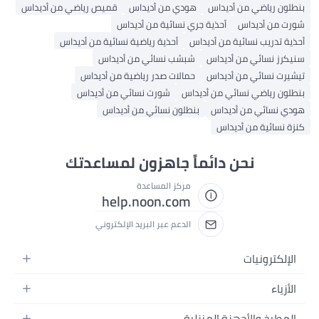
بنطلون رياضي من أديداس
هودي من أديداس
قميص رياضي من أديداس
شورت من أديداس
أحذية جري نسائية من أديداس
أحذية تدريب نسائية من أديداس
أحذية رياضية نسائية من أديداس
سنيكرز نسائي من أديداس
شبشب نسائي من أديداس
تيشيرت نسائي من أديداس
حمالات صدر رياضية من أديداس
بنطلون رياضي نسائي من أديداس
شورت نسائي من أديداس
هودي نسائي من أديداس
بنطلون نسائي من أديداس
كنزة نسائية من أديداس
نحن دائماً جاهزون لمساعدتك
مركز المساعدة
help.noon.com
الدعم عبر البريد الإلكتروني
الإلكترونيات
الجوالات
الأزياء
التابلت
أزياء نسائية
المطبخ والأجهزة المنزلية