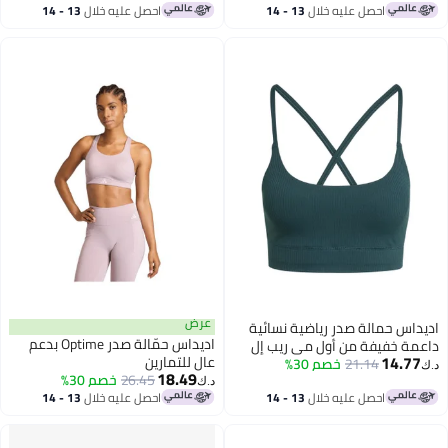
احصل عليه خلال
13 - 14
احصل عليه خلال
13 - 14
اغسطس
اغسطس
عرض
اديداس حمالة صدر رياضية نسائية
اديداس حمّالة صدر Optime بدعم
داعمة خفيفة من أول مي ريب إل
14.77
عالٍ للتمارين
21.14
إس باللون الأخضر
خصم 30%
د.ك‏
18.49
26.45
خصم 30%
د.ك‏
احصل عليه خلال
13 - 14
احصل عليه خلال
13 - 14
اغسطس
اغسطس