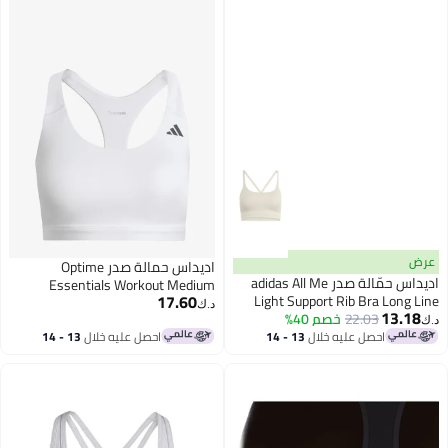
عرض
اديداس حمالة صدر Optime
اديداس حمّالة صدر adidas All Me
Essentials Workout Medium
17.60
Light Support Rib Bra Long Line
Support
د.ك‏
13.18
22.03
خصم 40%
د.ك‏
احصل عليه خلال
13 - 14
احصل عليه خلال
13 - 14
اغسطس
اغسطس