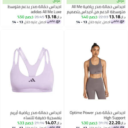
عرض
عرض
اديداس حمالة صدر رياضية All Me
اديداس حمّالة صدر بدعم متوسط
متوسطة الدعم من أديداس بتصميم
adidas All Me Luxe
13.18
13.18
توب بدون أكمام
22.03
خصم 40%
26.45
خصم 50%
د.ك‏
د.ك‏
احصل عليه خلال
13 - 14
احصل عليه خلال
13 - 14
اغسطس
اغسطس
اديداس حمّالة صدر Optime Power
اديداس حمالة صدر رياضية أيريم
High Support
بنفسجية خفيفة للنساء
14.07
22.20
31.76
خصم 30%
21.14
خصم 33%
د.ك‏
د.ك‏
احصل عليه خلال
13 - 14
احصل عليه خلال
13 - 14