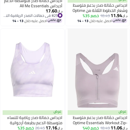
اديداس حمالة صدر متوسطة الدعم
اديداس حمّالة صدر بدعم متوسط
أديداس All Me Essentials
17.60
وشعار الخطوط الثلاثة من Optime
د.ك‏
11.94
Workout
18.49
خصم 35%
#25 في حمالات الصدر الرياضية النسائية
د.ك‏
#25 في حمالات الصدر الرياضية النسائية
احصل عليه خلال
13 - 14
احصل عليه خلال
13 - 14
اغسطس
اغسطس
عرض
عرض
اديداس حمّالة صدر بدعم متوسط
اديداس حمالة صدر رياضية للنساء
Optime Essentials Workout Zip-
متوسطة الدعم بطبعة أرجوانية
17.16
11.06
Front
18.49
خصم 40%
26.45
خصم 35%
د.ك‏
د.ك‏