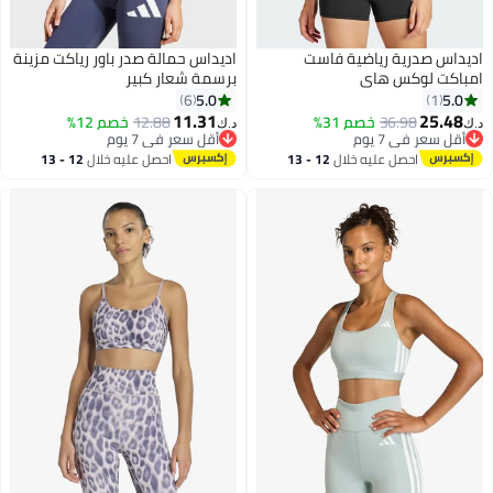
اديداس صدرية رياضية فاست
اديداس حمالة صدر باور رياكت مزينة
امباكت لوكس هاي
برسمة شعار كبير
5.0
5.0
6
1
11.31
25.48
36.98
خصم 31%
12.88
خصم 12%
د.ك‏
د.ك‏
3
أقل سعر في 7 يوم
أقل سعر في 7 يوم
أقل سعر في 7 يوم
أقل سعر في 7 يوم
احصل عليه خلال
12 - 13
احصل عليه خلال
12 - 13
اغسطس
اغسطس