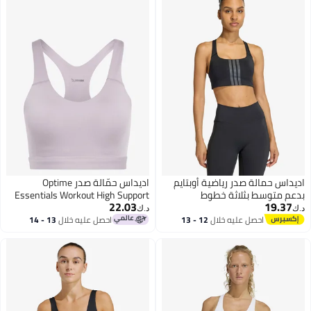
اديداس حمالة صدر رياضية أوبتايم
اديداس حمّالة صدر Optime
بدعم متوسط بثلاثة خطوط
Essentials Workout High Support
22.03
19.37
د.ك‏
د.ك‏
احصل عليه خلال
12 - 13
احصل عليه خلال
13 - 14
اغسطس
اغسطس