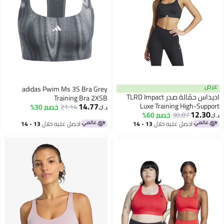
عرض
adidas Pwim Ms 3S Bra Grey
اديداس حمّالة صدر TLRD Impact
Training Bra 2XSB
14.77
Luxe Training High-Support
21.14
خصم 30%
د.ك‏
12.30
30.87
خصم 60%
د.ك‏
احصل عليه خلال
13 - 14
احصل عليه خلال
13 - 14
اغسطس
اغسطس