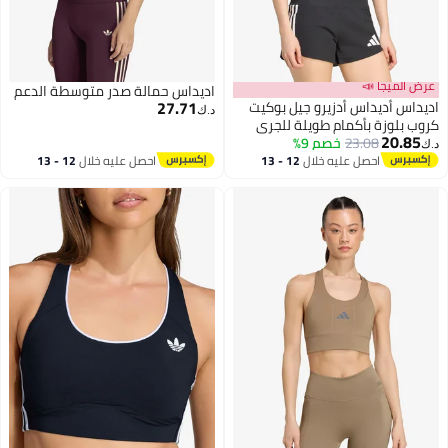
عرض الميجا 📣
اديداس حمالة صدر متوسطة الدعم
27.71
اديداس أديداس أدزيرو جيل بوكيت
د.ك‏
كروب بلوزة بأكمام طويلة للجري
20.85
23.08
خصم 9%
د.ك‏
احصل عليه خلال
12 - 13
احصل عليه خلال
12 - 13
اغسطس
اغسطس