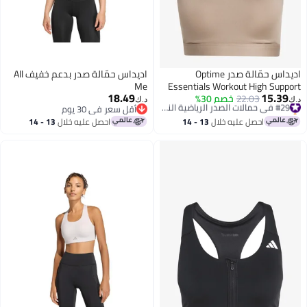
اديداس حمّالة صدر Optime
اديداس حمّالة صدر بدعم خفيف All
Me
Essentials Workout High Support
18.49
15.39
22.03
خصم 30%
#29 في حمالات الصدر الرياضية النسائية
د.ك‏
د.ك‏
باقي 1 وحدات في المخزون
أقل سعر في 30 يوم
#29 في حمالات الصدر الرياضية النسائية
أقل سعر في 30 يوم
احصل عليه خلال
13 - 14
احصل عليه خلال
13 - 14
اغسطس
اغسطس