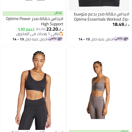
عرض
اديداس حمّالة صدر بدعم متوسط
اديداس حمّالة صدر Optime Power
Optime Essentials Workout Zip-
18.49
High Support
Front
د.ك‏
22.20
31.76
خصم 30%
د.ك‏
باقي 1 وحدات في المخزون
باقي 1 وحدات في المخزون
احصل عليه خلال
13 - 14
احصل عليه خلال
13 - 14
اغسطس
اغسطس
عرض