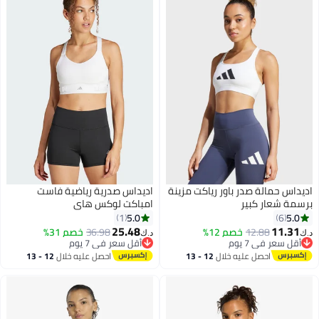
س حمالة صدر باور رياكت مزينة
اديداس صدرية رياضية فاست
 شعار كبير
امباكت لوكس هاي
5.0
5
1
6
25.48
11.
12.88
خصم 12%
36.98
خصم 31%
د.ك‏
 سعر في 7 يوم
أقل سعر في 7 يوم
 سعر في 7 يوم
أقل سعر في 7 يوم
احصل عليه خلال
12 - 13
احصل عليه خلال
12 - 13
اغسطس
اغسطس