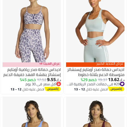
لتجديد الكبير
عرض الميجا 📣
س حمالة صدر أوبتايم إيسنشالز
اديداس حمالة صدر رياضية أوبتايم
ة الدعم بثلاثة خطوط
إسنشالز بنقشة الفهد خفيفة الدعم
9.55
13.
19.37
خصم 29%
17.52
خصم 45%
#29 في حمالات الصدر الرياضية النسائية
د.ك‏
أقل سعر في 30 يوم
سعر في 30 يوم
أقل سعر في 30 يوم
#29 في حمالات الصدر الرياضية النسائية
احصل عليه خلال
12 - 13
احصل عليه خلال
12 - 13
اغسطس
اغسطس