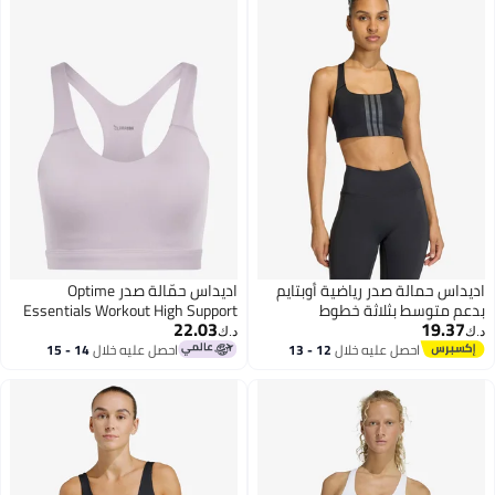
س حمالة صدر رياضية أوبتايم
اديداس حمّالة صدر Optime
متوسط بثلاثة خطوط
Essentials Workout High Support
22.03
19.
د.ك‏
احصل عليه خلال
12 - 13
احصل عليه خلال
14 - 15
اغسطس
اغسطس