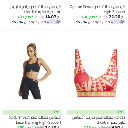
اديداس حمّالة صدر Optime Power
اديداس حمالة صدر رياضية أيريم
High Su
بنفسجية خفيفة للنساء
14.07
22.
31.76
خصم 30%
21.14
خصم 33%
د.ك‏
احصل عليه خلال
14 - 15
احصل عليه خلال
14 - 15
اغسطس
اغسطس
عرض
Adidas حمالة صدر تدريب أديداس
اديداس حمّالة صدر TLRD Impact
راء 2XSC
Luxe Training High-Support
12.30
9.
22.03
خصم 55%
30.87
خصم 60%
د.ك‏