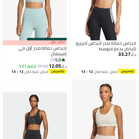
s
00
:
m
عرض برق
00
·
باقي 100%
س حمالة صدر أديداس أديزيرو
اديداس حمالة صدر أول مي
ض بدعم متوسط
33.
إسينشال
5.0
1
2
12.05
17.52
خصم 31%
د.ك‏
احصل عليه خلال
12 - 13
احصل عليه خلال
12 - 13
اغسطس
اغسطس