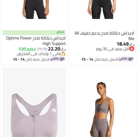
عرض
اديداس حمّالة صدر بدعم خفيف All
اديداس حمّالة صدر Optime Power
18.
High Support
22.20
سعر في 30 يوم
31.76
خصم 30%
د.ك‏
سعر في 30 يوم
باقي 1 وحدات في المخزون
باقي 1 وحدات في المخزون
احصل عليه خلال
14 - 15
احصل عليه خلال
14 - 15
اغسطس
اغسطس