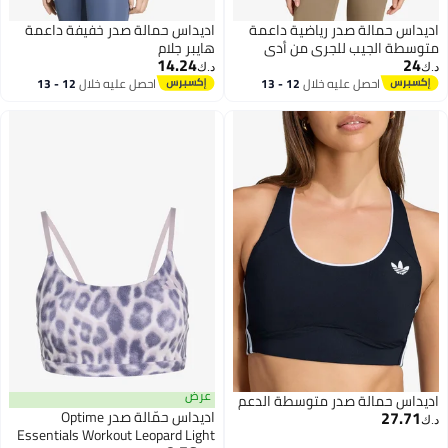
س حمالة صدر رياضية داعمة
اديداس حمالة صدر خفيفة داعمة
ة الجيب للجري من أدي
هايبر جلام
14.24
د.ك‏
احصل عليه خلال
12 - 13
احصل عليه خلال
12 - 13
اغسطس
اغسطس
عرض
س حمالة صدر متوسطة الدعم
27.
اديداس حمّالة صدر Optime
Essentials Workout Leopard Light