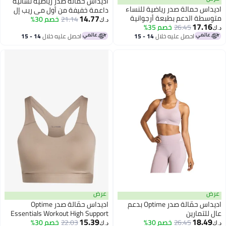
اديداس حمالة صدر رياضية نسائية
س حمالة صدر رياضية للنساء
داعمة خفيفة من أول مي ريب إل
14.77
ة الدعم بطبعة أرجوانية
21.14
إس باللون الأخضر
خصم 30%
د.ك‏
17.
26.45
خصم 35%
احصل عليه خلال
14 - 15
احصل عليه خلال
14 - 15
اغسطس
اغسطس
عرض
اديداس حمّالة صدر Optime بدعم
اديداس حمّالة صدر Optime
لتمارين
Essentials Workout High Support
15.39
18.
26.45
خصم 30%
22.03
خصم 30%
د.ك‏