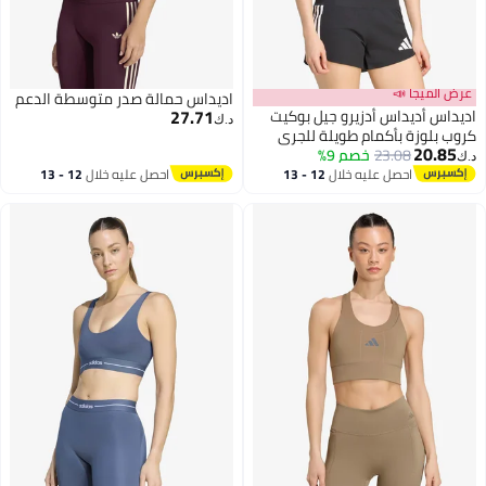
لميجا 📣
اديداس حمالة صدر متوسطة الدعم
27.71
س أديداس أدزيرو جيل بوكيت
د.ك‏
بلوزة بأكمام طويلة للجري
20.
23.08
خصم 9%
احصل عليه خلال
12 - 13
احصل عليه خلال
12 - 13
اغسطس
اغسطس