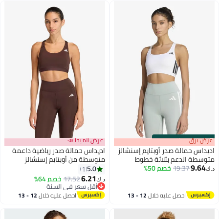
:
m
برق
00
·
باقي 100%
عرض الميجا 📣
س حمالة صدر أوبتايم إسنشالز
اديداس حمالة صدر رياضية داعمة
ة الدعم بثلاثة خطوط
متوسطة من أوبتايم إسنشالز
9.
19.37
خصم 50%
5.0
1
3
4
6.21
17.52
خصم 64%
د.ك‏
أقل سعر في السنة
أقل سعر في السنة
احصل عليه خلال
12 - 13
احصل عليه خلال
12 - 13
اغسطس
اغسطس