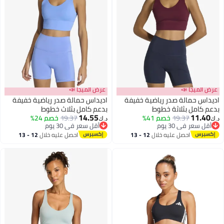
لميجا 📣
عرض الميجا 📣
س حمالة صدر رياضية خفيفة
اديداس حمالة صدر رياضية خفيفة
كامل بثلاثة خطوط
بدعم كامل بثلاث خطوط
14.55
11.
19.37
خصم 41%
19.37
خصم 24%
د.ك‏
سعر في 30 يوم
أقل سعر في 30 يوم
سعر في 30 يوم
أقل سعر في 30 يوم
احصل عليه خلال
12 - 13
احصل عليه خلال
12 - 13
اغسطس
اغسطس