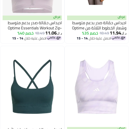
عرض
س حمّالة صدر بدعم متوسط
اديداس حمّالة صدر بدعم متوسط
وشعار الخطوط الثلاثة من Optime
Optime Essentials Workout Zip-
11.06
11.
Wo
18.49
خصم 35%
Front
18.49
خصم 40%
د.ك‏
احصل عليه خلال
14 - 15
احصل عليه خلال
14 - 15
اغسطس
اغسطس