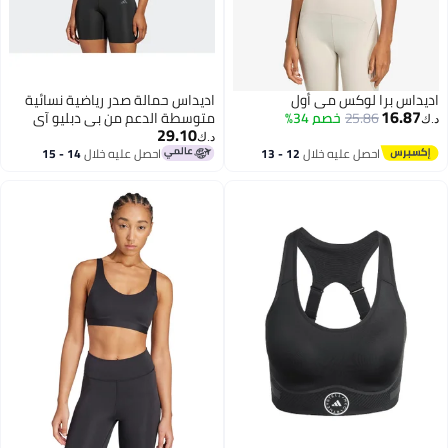
س برا لوكس مي أول
اديداس حمالة صدر رياضية نسائية
16.
25.86
خصم 34%
متوسطة الدعم من بي دبليو آي
29.10
هايت - أسود
د.ك‏
احصل عليه خلال
12 - 13
احصل عليه خلال
14 - 15
اغسطس
اغسطس