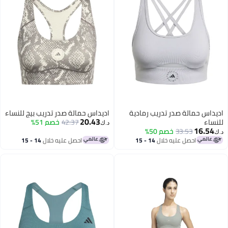
س حمالة صدر تدريب رمادية
اديداس حمالة صدر تدريب بيج للنساء
20.43
ء
42.37
خصم 51%
د.ك‏
16.
33.53
خصم 50%
احصل عليه خلال
14 - 15
احصل عليه خلال
14 - 15
اغسطس
اغسطس