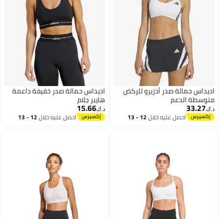
س حمالة صدر أدزيرو للركض
اديداس حمالة صدر خفيفة داعمة
طة الدعم
هايبر جلام
15.66
33.
د.ك‏
احصل عليه خلال
12 - 13
احصل عليه خلال
12 - 13
2
اغسطس
اغسطس