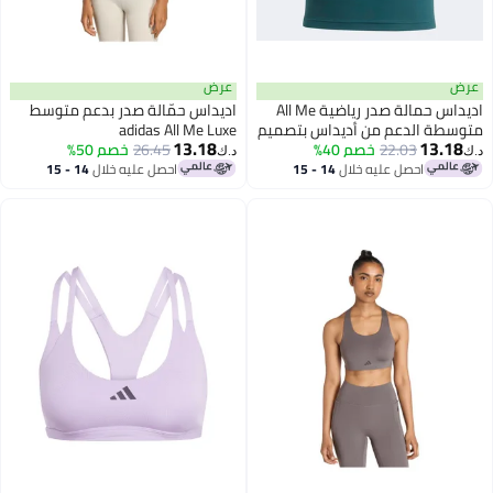
عرض
اديداس حمالة صدر رياضية All Me
اديداس حمّالة صدر بدعم متوسط
ة الدعم من أديداس بتصميم
adidas All Me Luxe
13.18
13.
دون أكمام
22.03
خصم 40%
26.45
خصم 50%
د.ك‏
احصل عليه خلال
14 - 15
احصل عليه خلال
14 - 15
اغسطس
اغسطس