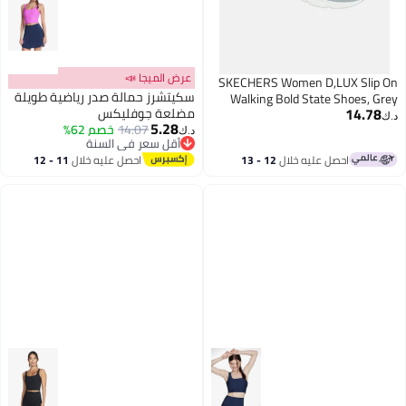
عرض الميجا 📣
SKECHERS Women D,LUX S
سكيتشرز حمالة صدر رياضية طويلة
Walking Bold State Shoes
14
مضلعة جوفليكس
5.28
14.07
خصم 62%
د.ك‏
أقل سعر في السنة
أقل سعر في السنة
احصل عليه خلال
12 - 13
احصل عليه خلال
11 - 12
اغسطس
اغسطس