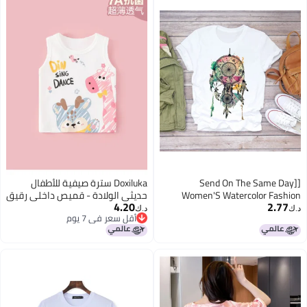
[Send On The Same Day]
Doxiluka سترة صيفية للأطفال
Women'S Watercolor Fashion
حديثي الولادة - قميص داخلي رقيق
4.20
2.77
Pattern Summer Printed
بدون أكمام مع غطاء بطن جذاب
د.ك‏
د.ك‏
أقل سعر في 7 يوم
Fashionable Cute Women'S T-Shirt
أقل سعر في 7 يوم
Casual