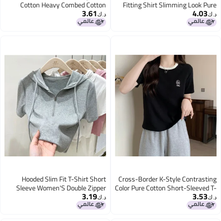
Cotton Heavy Combed Cotton
Fitting Shirt Slimming Look Pure
3.61
4.03
Round Neck Bottoming T-Shirt
Color Mesh Top Short-Sleeved T-
د.ك‏
د.ك‏
Short-Sleeved T-Shirt For Men
Shirt Women'S Bottoming Shirt
And Women Casual And
Breathable
Hooded Slim Fit T-Shirt Short
Cross-Border K-Style Contrasting
Sleeve Women'S Double Zipper
Color Pure Cotton Short-Sleeved T-
3.19
3.53
Design Chic Summer Coat Short
Shirt for Women in Summer
د.ك‏
د.ك‏
Top Women'S
Slimming Look Half-Sleeved
Bottoming Shirt Embroidered Top