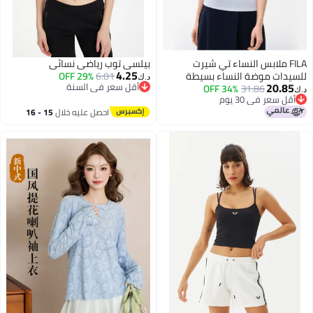
FILA ملابس النساء تي شيرت
بيلسي توب رياضي نسائي
4.25
للسيدات موضة النساء بسيطة
6.01
29% OFF
د.ك‏
20.85
أقل سعر في السنة
31.86
34% OFF
أساسية كاجوال نسيج دائري الرقبة
د.ك‏
أقل سعر في السنة
أقل سعر في 30 يوم
قصيرة الأكمام
أقل سعر في 30 يوم
احصل عليه خلال
15 - 16
اغسطس