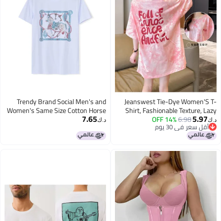
Trendy Brand Social Men's and
Jeanswest Tie-Dye Women'S T-
Women's Same Size Cotton Horse
Shirt, Fashionable Texture, Lazy
7.65
5.97
Pattern Hot Drilling Short-sleeved
Short-Sleeve, Loose And Slimming
14% OFF
6.98
د.ك‏
د.ك‏
أقل سعر في 30 يوم
T-shirt Men's Couple's Half-
Mid-Length Top, In An Instagram
أقل سعر في 30 يوم
sleeved Hong Kong Style
Style