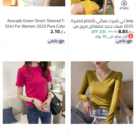
Jeep تي شيرت نسائي بأكمام قصيرة
Avocado Green Short-Sleeved T-
2025 صيف جديد فضفاض مريح من
Shirt For Women 2025 Pure Color
2.10
8.83
11.10
20% OFF
القطن بتصميم دائري للرقبة ملابس
Korean Style Slim Matcha Green
د.ك‏
د.ك‏
أقل سعر في 30 يوم
نسائية عصرية متعددة الاستخدامات
Tight Top
أقل سعر في 30 يوم