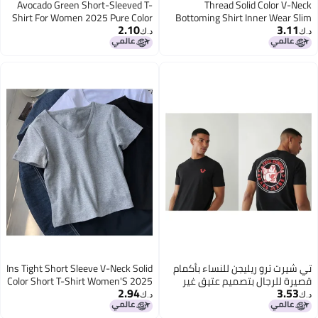
Avocado Green Short-Sleeved T-
Thread Solid Color V-Neck
Shirt For Women 2025 Pure Color
Bottoming Shirt Inner Wear Slim
2.10
3.11
Korean Style Slim Matcha Green
Slimming Long Sleeve T-Shirt
د.ك‏
د.ك‏
Tight Top
Women'S Top
تي شيرت ترو ريليجن للنساء بأكمام
Ins Tight Short Sleeve V-Neck Solid
قصيرة للرجال بتصميم عتيق غير
Color Short T-Shirt Women'S 2025
2.94
3.53
رسمي
Summer Slimming High Waist
د.ك‏
د.ك‏
Navel Top Women'S