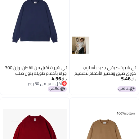
تي شيرت صيفي جديد بأسلوب
تي شيرت ثقيل من القطن بوزن 300
كوري ضيق وقصير الأكمام بتصميم
جرام بأكمام طويلة بلون صلب
4.96
5.46
تداخل غير منتظم للنساء
فضفاض تي شيرت أبيض داخلي
د.ك‏
د.ك‏
أقل سعر في 30 يوم
سميك للرجال والنساء
أقل سعر في 30 يوم