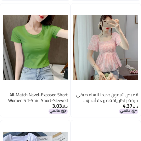
قميص شيفون جديد للنساء صيفي
All-Match Navel-Exposed Short
حرفة جاكار ياقة مربعة أسلوب
Women'S T-Shirt Short-Sleeved
3.03
4.37
كوري تغطية البطن قميص صغير
Slim-Fit Base Slimming High Waist
د.ك‏
د.ك‏
أنيق حلو موضة نحيفة
Summer Tight Spice Girls Ins Wear