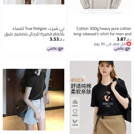
Cotton 300g heavy pure cotton
تي شيرت True Religion للنساء
long-sleeved t-shirt for men and
بأكمام قصيرة للرجال بتصميم عتيق
3.53
3.87
women, pure white loose top with
غير رسمي
د.ك‏
د.ك‏
أقل سعر في 30 يوم
thick undershirt
أقل سعر في 30 يوم