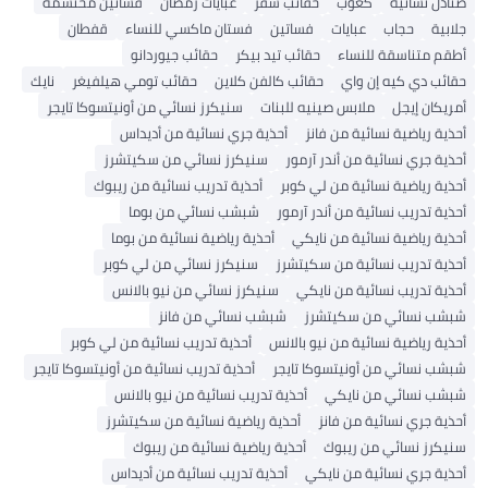
صنادل نسائية
كعوب
حقائب سفر
عبايات رمضان
فساتين محتشمة
جلابية
حجاب
عبايات
فساتين
فستان ماكسي للنساء
قفطان
أطقم متناسقة للنساء
حقائب تيد بيكر
حقائب جيوردانو
حقائب دي كيه إن واي
حقائب كالفن كلاين
حقائب تومي هيلفيغر
نايك
أمريكان إيجل
ملابس صينيه للبنات
سنيكرز نسائي من أونيتسوكا تايجر
أحذية رياضية نسائية من فانز
أحذية جري نسائية من أديداس
أحذية جري نسائية من أندر آرمور
سنيكرز نسائي من سكيتشرز
أحذية رياضية نسائية من لي كوبر
أحذية تدريب نسائية من ريبوك
أحذية تدريب نسائية من أندر آرمور
شبشب نسائي من بوما
أحذية رياضية نسائية من نايكي
أحذية رياضية نسائية من بوما
أحذية تدريب نسائية من سكيتشرز
سنيكرز نسائي من لي كوبر
أحذية تدريب نسائية من نايكي
سنيكرز نسائي من نيو بالانس
شبشب نسائي من سكيتشرز
شبشب نسائي من فانز
أحذية رياضية نسائية من نيو بالانس
أحذية تدريب نسائية من لي كوبر
شبشب نسائي من أونيتسوكا تايجر
أحذية تدريب نسائية من أونيتسوكا تايجر
شبشب نسائي من نايكي
أحذية تدريب نسائية من نيو بالانس
أحذية جري نسائية من فانز
أحذية رياضية نسائية من سكيتشرز
سنيكرز نسائي من ريبوك
أحذية رياضية نسائية من ريبوك
أحذية جري نسائية من نايكي
أحذية تدريب نسائية من أديداس