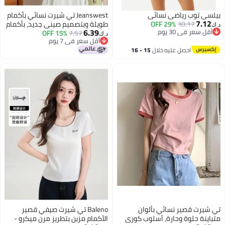
بيلسي توب رياضي نسائي
Jeanswest تي شيرت نسائي بأكمام
7.12
10.17
29% OFF
طويلة وبتصميم صيني جديد، بأكمام
د.ك‏
6.39
أقل سعر في 30 يوم
7.57
15% OFF
واسعة، فضفاض، غير رسمي، مريح،
د.ك‏
أقل سعر في 30 يوم
أقل سعر في 7 يوم
يبرز القوام، وشبابي
أقل سعر في 7 يوم
احصل عليه خلال
15 - 16
اغسطس
تي شيرت قصير نسائي بألوان
Baleno تي شيرت صيفي قصير
متباينة حلوة وحارة، أسلوب كوري
الأكمام مزين بتطريز مرن ميكرو -