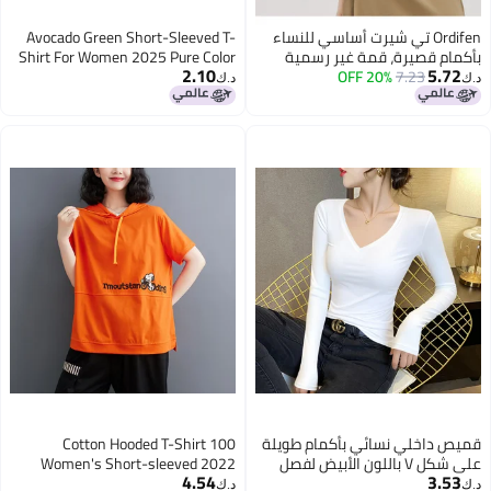
Ordifen تي شيرت أساسي للنساء
Avocado Green Short-Sleeved T-
بأكمام قصيرة، قمة غير رسمية
Shirt For Women 2025 Pure Color
2.10
5.72
7.23
20% OFF
متعددة الاستخدامات صديقة
Korean Style Slim Matcha Green
د.ك‏
د.ك‏
للبشرة للنساء
Tight Top
قميص داخلي نسائي بأكمام طويلة
100 Cotton Hooded T-Shirt
على شكل V باللون الأبيض لفصل
Women's Short-sleeved 2022
4.54
3.53
الخريف والشتاء، تصميم نحيف مع
Summer Age-reducing Slimming
د.ك‏
د.ك‏