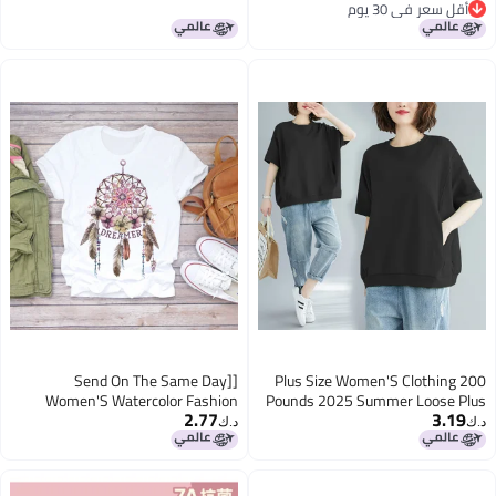
أقل سعر في 30 يوم
غطاء للبطن وياقة على شكل قلب
Half-sleeved Loose Korean
أقل سعر في 30 يوم
دجاج، أسلوب جديد 2025
Sweater Women's Trendy
[Send On The Same Day]
Plus Size Women'S Clothing 200
Women'S Watercolor Fashion
Pounds 2025 Summer Loose Plus
2.77
3.19
Pattern Summer Printed
Size Cover-Up Slimming Top Solid
د.ك‏
د.ك‏
Fashionable Cute Women'S T-Shirt
Color Round Neck Short-Sleeved T-
Casual
Shirt