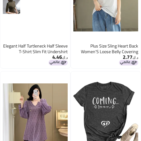
Elegant Half Turtleneck Half Sleeve
Plus Size Sling Heart Back
T-Shirt Slim Fit Undershirt
Women'S Loose Belly Covering
4.46
2.77
Women'S Spring New Half Sleeve
Outer Wear Sleeveless Top T-Shirt
د.ك‏
د.ك‏
All-Matching Top
Fat Mm200Kg Fashion
2