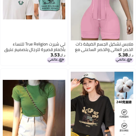
ملابس تشكيل الجسم الضيقة ذات
تي شيرت True Religion للنساء
الخصر العالي والخصر الساعتي مع
بأكمام قصيرة للرجال بتصميم عتيق
3.53
5.38
حزام كتف عريض للنساء زائد الحجم
غير رسمي
د.ك‏
د.ك‏
الجديدة