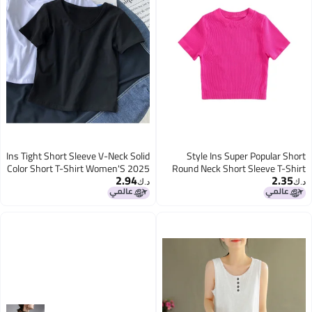
Ins Tight Short Sleeve V-Neck Solid
Style Ins Super Popular Short
Color Short T-Shirt Women'S 2025
Round Neck Short Sleeve T-Shirt
2.94
2.35
Summer Slimming High Waist
Women'S Summer Solid Color Slim
د.ك‏
د.ك‏
Navel Top Women'S
Slimming High Waist Navel Top
Fashion