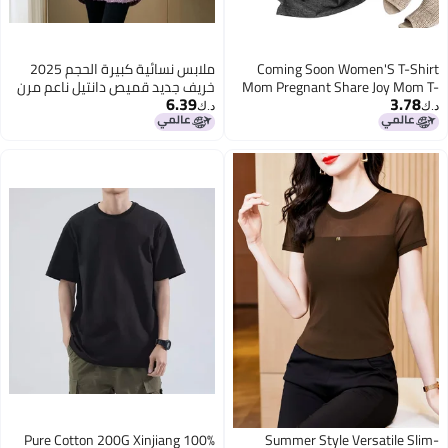
Coming Soon Women'S T-Shirt
ملابس نسائية كبيرة الحجم 2025
Mom Pregnant Share Joy Mom T-
خريف جديد قميص دانتيل ناعم مرن
6.39
3.78
Shirt Women
بطول متوسط على شكل حرف V
د.ك‏
د.ك‏
مظهر نحيف متعدد الاستخدامات
3
100% Pure Cotton 200G Xinjiang
Summer Style Versatile Slim-