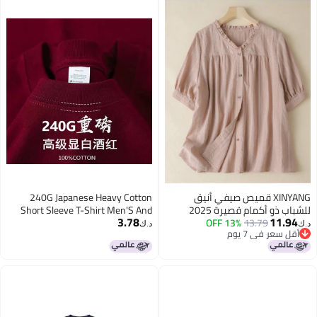
XINYANG قميص صيفي أنيق
240G Japanese Heavy Cotton
للشباب ذو أكمام قصيرة 2025
Short Sleeve T-Shirt Men'S And
3.78
11.94
13.79
13% OFF
للنساء - تصميم فضفاض بحجم زائد
Women'S Solid Color White Men'S
د.ك‏
د.ك‏
أقل سعر في 7 يوم
لتنسيق الجسم
Blank Shirt Tide Brand Ins Supply
أقل سعر في 7 يوم