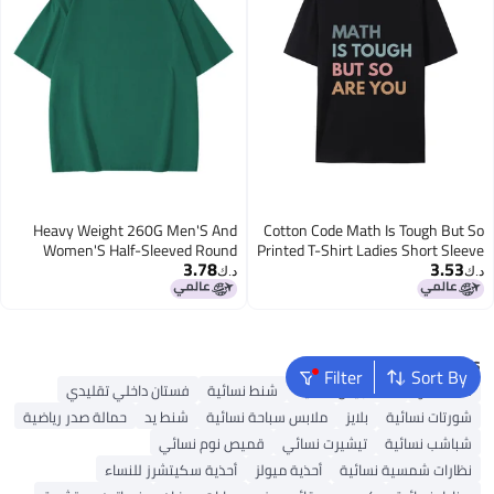
Heavy Weight 260G Men'S And
Cotton Code Math Is Tough But So
Women'S Half-Sleeved Round
Printed T-Shirt Ladies Short Sleeve
3.78
3.53
Neck Short-Sleeved Pure Color T-
د.ك‏
د.ك‏
Shirt Trendyy Loose Letters Simple
And Versatile
Popular Searches
Filter
Sort By
شنط ألدو
شنط جيس نسائية
شنط نسائية
فستان داخلي تقليدي
شورتات نسائية
بلايز
ملابس سباحة نسائية
شنط يد
حمالة صدر رياضية
شباشب نسائية
تيشيرت نسائي
قميص نوم نسائي
نظارات شمسية نسائية
أحذية ميولز
أحذية سكيتشرز للنساء