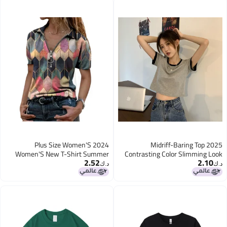
Ins
Plus Size Women'S 2024
2025 Midriff-Baring Top
Women'S New T-Shirt Summer
Contrasting Color Slimming Look
2.52
2.10
Short-Sleeved Zipper V-Neck
Short Design Discreet Short-
د.ك‏
د.ك‏
Contrast Printed Base Shirt Top
Sleeved T-Shirt For Women