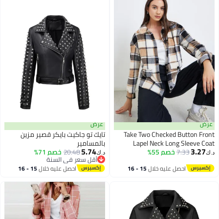
عرض
عرض
Take Two Checked Button Front
تايك تو جاكيت بايكر قصير مزين
Lapel Neck Long Sleeve Coat
بالمسامير
5.74
3.27
7.33
خصم 55%
20.48
خصم 71%
د.ك‏
د.ك‏
أقل سعر في السنة
أقل سعر في السنة
احصل عليه خلال
15 - 16
احصل عليه خلال
15 - 16
اغسطس
اغسطس