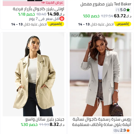
عرض الميجا 📣
Ted Baker بليزر مطبوع مفصل
اونلي بليزر كاجوال بأزرار فردية
5.0
1
14.98
18.40
خصم 18%
63.72
127.54
خصم 50%
د.ك‏
د.ك‏
أقل سعر في 7 يوم
أقل سعر في 7 يوم
احصل عليه خلال
13 - 14
احصل عليه خلال
13 - 14
اغسطس
اغسطس
رويس سترة رسمية كاجوال نسائية
جينجر بليزر ساتان واسع
8.32
أنيقة بلون سادة وأكتاف مستقيمة
11.93
خصم 30%
د.ك‏
وقصة ضيقة ومعطف مكتب
2.9
84