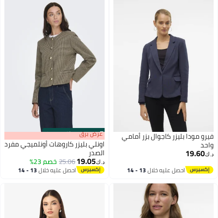
s
00
:
m
عرض برق
00
·
باقي 100%
فيرو مودا بليزر كاجوال بزر أمامي
اونلي بليزر كاروهات أونلميجي مفرد
واحد
19.60
الصدر
د.ك‏
19.05
25.06
خصم 23%
د.ك‏
احصل عليه خلال
13 - 14
احصل عليه خلال
13 - 14
اغسطس
اغسطس