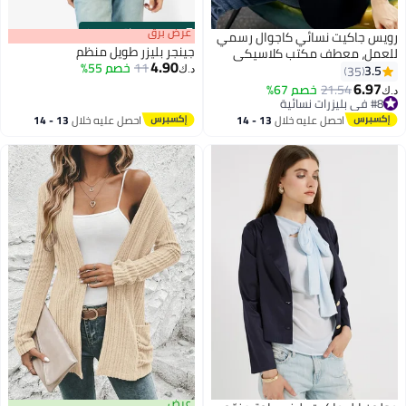
s
00
:
m
عرض برق
00
·
باقي 100%
رويس جاكيت نسائي كاجوال رسمي
جينجر بليزر طويل منظم
للعمل، معطف مكتب كلاسيكي
4.90
11
خصم 55%
بلون ثابت بياقة كلاسيكية وأزرار
3.5
35
د.ك‏
بفتحة أمامية مع جيوب وشق
6.97
21.54
خصم 67%
د.ك‏
خلفي، مريح وقابل للتنفس، ، الأسود
#8 في بليزرات نسائية
#8 في بليزرات نسائية
احصل عليه خلال
13 - 14
احصل عليه خلال
13 - 14
اغسطس
اغسطس
عرض