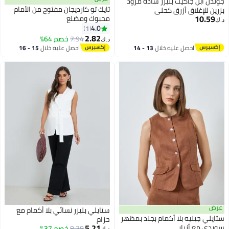
جولدن ابل جاكيت بليزر سادة مزوّد
تايك تو كارديجان مفتوح من الأمام
بزرين للإغلاق أزرق كحلي
10.59
محبوك ومضلع
د.ك‏
4.0
1
2.82
7.94
خصم 64%
د.ك‏
احصل عليه خلال
13 - 14
احصل عليه خلال
15 - 16
اغسطس
اغسطس
عرض
ستايلي بليزر نسائي بلا أكمام مع
ستايلي جيليه بلا أكمام بجلد بمظهر
حزام
5.21
سويدي مع أزرار
8.38
خصم 37%
د.ك‏