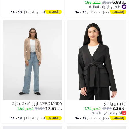
كلاسيكي للسيدات مع أزرار وفتحة
6.83
20.39
خصم 66%
د.ك‏
صدر مفتوحة وسترة بدلة مع
#1 في بليزرات نسائية
#1 في بليزرات نسائية
وسادات كتف باللون البيج
احصل عليه خلال
13 - 14
احصل عليه خلال
13 - 14
اغسطس
اغسطس
ايلا بليزر واسع
VERO MODA بليزر بقصة عادية
17.57
3.25
12.85
خصم 74%
31.90
خصم 44%
د.ك‏
د.ك‏
أقل سعر في السنة
أقل سعر في السنة
احصل عليه خلال
13 - 14
احصل عليه خلال
13 - 14
اغسطس
اغسطس