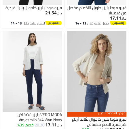
فيرو مودا بليزر طويل الأكمام مفصل
فيرو مودا بليزر كاجوال بأزرار فردية
21.54
من فيمنيلا
د.ك‏
17.11
د.ك‏
احصل عليه خلال
13 - 14
احصل عليه خلال
13 - 14
اغسطس
اغسطس
عرض التجديد الكبير
VERO MODA بليزر فضفاض
فيرو مودا بليزر كاجوال بثلاثة أرباع
Vmjesmilo 3/4 Wvn Noos
17.11
كم مفرد الصدر فضفاض
28.20
خصم 39%
د.ك‏