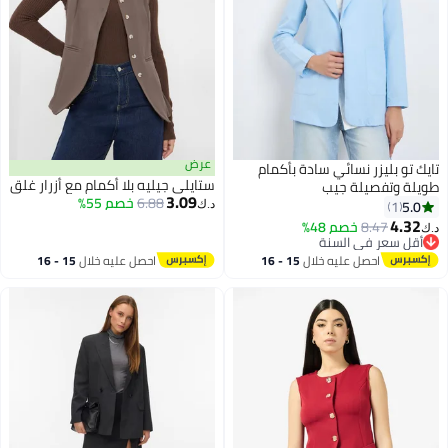
عرض
تايك تو بليزر نسائي سادة بأكمام
ستايلي جيليه بلا أكمام مع أزرار غلق
طويلة وتفصيلة جيب
3.09
6.88
خصم 55%
5.0
1
د.ك‏
4.32
8.47
خصم 48%
د.ك‏
2
أقل سعر في السنة
أقل سعر في السنة
احصل عليه خلال
15 - 16
احصل عليه خلال
15 - 16
اغسطس
اغسطس