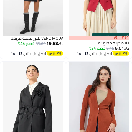
s
00
:
m
عرض برق
00
·
باقي 100%
VERO MODA بليزر بقصة مريحة
19.88
ايلا صدرية محبوكة
35.60
خصم 44%
د.ك‏
6.01
9.15
خصم 34%
د.ك‏
احصل عليه خلال
13 - 14
احصل عليه خلال
13 - 14
اغسطس
اغسطس