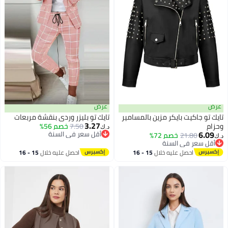
عرض
عرض
تايك تو جاكيت بايكر مزين بالمسامير
تايك تو بليزر وردي بنقشة مربعات
3.27
وحزام
7.50
خصم 56%
د.ك‏
6.09
أقل سعر في السنة
21.80
خصم 72%
د.ك‏
أقل سعر في السنة
أقل سعر في السنة
أقل سعر في السنة
احصل عليه خلال
15 - 16
احصل عليه خلال
15 - 16
اغسطس
اغسطس