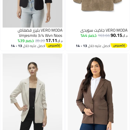
VERO MODA جاكيت سويدي
VERO MODA بليزر فضفاض
90.15
163.66
خصم 44%
Vmjesmilo 3/4 Wvn Noos
د.ك‏
17.11
28.20
خصم 39%
د.ك‏
احصل عليه خلال
13 - 14
احصل عليه خلال
13 - 14
اغسطس
اغسطس