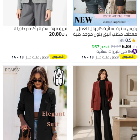
رويس سترة نسائية كاجوال للعمل،
فيرو مودا سترة بأكمام طويلة
20.80
معطف مكتب أنيق بلون موحد، طية
د.ك‏
صدر كلاسيكية، زر إغلاق للارتداء
3.5
35
اليومي، سترة متعددة الاستخدامات
6.83
21.27
خصم 67%
د.ك‏
مريحة، مثالية للعمل، وإعدادات
#4 في بليزرات نسائية
#4 في بليزرات نسائية
العمل غير الرسمية، والنزهات
احصل عليه خلال
13 - 14
احصل عليه خلال
13 - 14
اليومية باللون الأسود
اغسطس
اغسطس