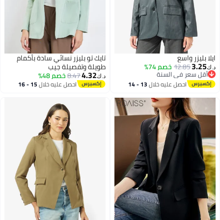
ايلا بليزر واسع
تايك تو بليزر نسائي سادة بأكمام
3.25
12.85
خصم 74%
طويلة وتفصيلة جيب
د.ك‏
4.32
أقل سعر في السنة
8.47
خصم 48%
د.ك‏
أقل سعر في السنة
احصل عليه خلال
13 - 14
احصل عليه خلال
15 - 16
اغسطس
اغسطس