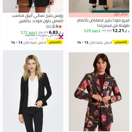
s
00
:
m
عرض برق
00
·
باقي 100%
رويس بليزر نسائي أنيق مناسب
فيرو مودا بليزر فضفاض بأكمام
للعمل، بلون موحد، بكتفين
طويلة من فيمزيلدا
مستقيمين وقصة ضيقة، بدلة
2.9
84
12.21
17.20
خصم 29%
كلاسيكية بياقة عريضة وأزرار
6.83
#2 في بليزرات نسائية
24.71
خصم 72%
د.ك‏
د.ك‏
أمامية، جاكيت مزود بوسادات كتف،
أقل سعر في 7 يوم
#2 في بليزرات نسائية
أسود
احصل عليه خلال
13 - 14
احصل عليه خلال
13 - 14
اغسطس
اغسطس