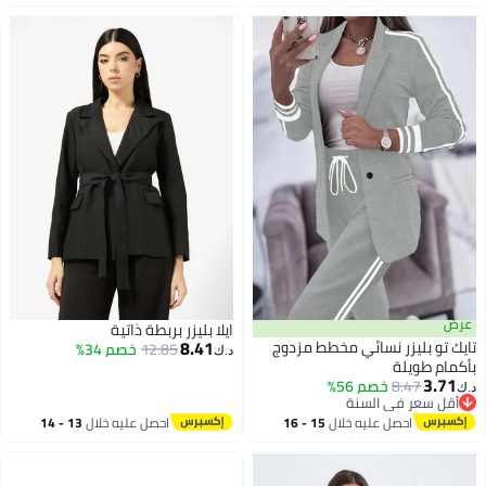
اغسطس
اغسطس
عرض
ايلا بليزر بربطة ذاتية
8.41
تايك تو بليزر نسائي مخطط مزدوج
12.85
خصم 34%
د.ك‏
بأكمام طويلة
3.71
8.47
خصم 56%
د.ك‏
أقل سعر في السنة
أقل سعر في السنة
احصل عليه خلال
15 - 16
احصل عليه خلال
13 - 14
اغسطس
اغسطس