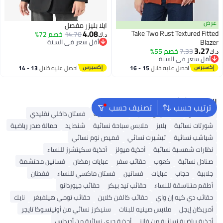
عرض
ايلا بليزر مفصل
4.08
Take Two Rust Textured Fitted
14.70
خصم 72%
د.ك‏
Blazer
أقل سعر في السنة
3.27
أقل سعر في السنة
7.33
خصم 55%
د.ك‏
أقل سعر في السنة
أقل سعر في السنة
احصل عليه خلال
15 - 16
احصل عليه خلال
13 - 14
اغسطس
اغسطس
البحث الشائع
ترتيب حسب
تصنيف حسب
شنط ألدو
شنط جيس نسائية
شنط نسائية
فستان داخلي تقليدي
شورتات نسائية
بلايز
ملابس سباحة نسائية
شنط يد
حمالة صدر رياضية
شباشب نسائية
تيشيرت نسائي
قميص نوم نسائي
نظارات شمسية نسائية
أحذية ميولز
أحذية سكيتشرز للنساء
صنادل نسائية
كعوب
حقائب سفر
عبايات رمضان
فساتين محتشمة
جلابية
حجاب
عبايات
فساتين
فستان ماكسي للنساء
قفطان
أطقم متناسقة للنساء
حقائب تيد بيكر
حقائب جيوردانو
حقائب دي كيه إن واي
حقائب كالفن كلاين
حقائب تومي هيلفيغر
نايك
أمريكان إيجل
ملابس صينيه للبنات
سنيكرز نسائي من أونيتسوكا تايجر
أحذية رياضية نسائية من فانز
أحذية جري نسائية من أديداس