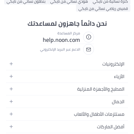
كنزة نسائية من نايكي
هودي نسائي من نايكي
بنطلون نسائي من نايكي
قميص رياضي نسائي من نايكي
نحن دائماً جاهزون لمساعدتك
مركز المساعدة
help.noon.com
الدعم عبر البريد الإلكتروني
الإلكترونيات
الجوالات
الأزياء
التابلت
أزياء نسائية
المطبخ والأجهزة المنزلية
اللابتوبات
أزياء رجالية
الحمام
الأجهزة المنزلية
الجمال
أزياء البنات
ديكور البيت
الكاميرات
العطور
أزياء الأولاد
مستلزمات الأطفال والألعاب
المطبخ والسفرة
التلفزيونات
المكياج
الساعات
الحفاضات
أدوات وتحسين المنزل
السماعات
أفضل الماركات
العناية بالشعر
المجوهرات
وسائل تنقل الأطفال
المفارش